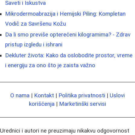
Saveti i Iskustva
Mikrodermoabrazija i Hemijski Piling: Kompletan
Vodič za Savršenu Kožu
Da li smo previše opterećeni kilogramima? - Zdrav
pristup izgledu i ishrani
Dekluter života: Kako da oslobodite prostor, vreme
i energiju za ono što je zaista važno
O nama
|
Kontakt
|
Politika privatnosti
|
Uslovi
korišćenja
|
Marketinški servisi
Urednici i autori ne preuzimaju nikakvu odgovornost