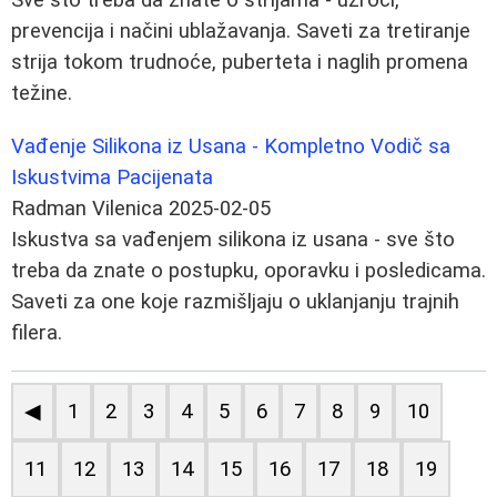
prevencija i načini ublažavanja. Saveti za tretiranje
strija tokom trudnoće, puberteta i naglih promena
težine.
Vađenje Silikona iz Usana - Kompletno Vodič sa
Iskustvima Pacijenata
Radman Vilenica
2025-02-05
Iskustva sa vađenjem silikona iz usana - sve što
treba da znate o postupku, oporavku i posledicama.
Saveti za one koje razmišljaju o uklanjanju trajnih
filera.
◀
1
2
3
4
5
6
7
8
9
10
11
12
13
14
15
16
17
18
19