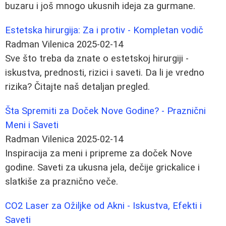
buzaru i još mnogo ukusnih ideja za gurmane.
Estetska hirurgija: Za i protiv - Kompletan vodič
Radman Vilenica
2025-02-14
Sve što treba da znate o estetskoj hirurgiji -
iskustva, prednosti, rizici i saveti. Da li je vredno
rizika? Čitajte naš detaljan pregled.
Šta Spremiti za Doček Nove Godine? - Praznični
Meni i Saveti
Radman Vilenica
2025-02-14
Inspiracija za meni i pripreme za doček Nove
godine. Saveti za ukusna jela, dečije grickalice i
slatkiše za praznično veče.
CO2 Laser za Ožiljke od Akni - Iskustva, Efekti i
Saveti