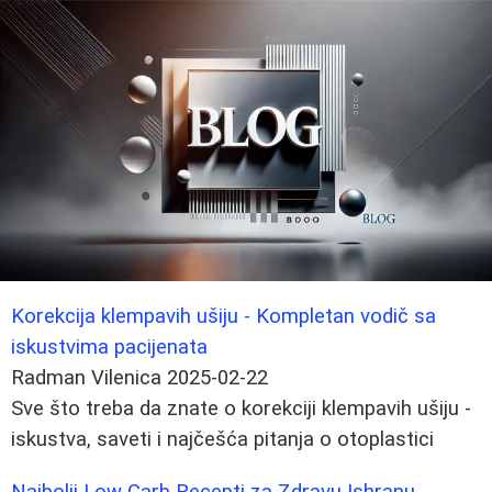
Korekcija klempavih ušiju - Kompletan vodič sa
iskustvima pacijenata
Radman Vilenica
2025-02-22
Sve što treba da znate o korekciji klempavih ušiju -
iskustva, saveti i najčešća pitanja o otoplastici
Najbolji Low Carb Recepti za Zdravu Ishranu