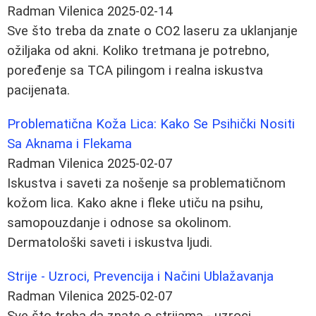
Radman Vilenica
2025-02-14
Sve što treba da znate o CO2 laseru za uklanjanje
ožiljaka od akni. Koliko tretmana je potrebno,
poređenje sa TCA pilingom i realna iskustva
pacijenata.
Problematična Koža Lica: Kako Se Psihički Nositi
Sa Aknama i Flekama
Radman Vilenica
2025-02-07
Iskustva i saveti za nošenje sa problematičnom
kožom lica. Kako akne i fleke utiču na psihu,
samopouzdanje i odnose sa okolinom.
Dermatološki saveti i iskustva ljudi.
Strije - Uzroci, Prevencija i Načini Ublažavanja
Radman Vilenica
2025-02-07
Sve što treba da znate o strijama - uzroci,