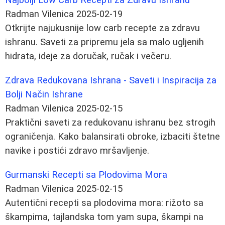
Radman Vilenica
2025-02-19
Otkrijte najukusnije low carb recepte za zdravu
ishranu. Saveti za pripremu jela sa malo ugljenih
hidrata, ideje za doručak, ručak i večeru.
Zdrava Redukovana Ishrana - Saveti i Inspiracija za
Bolji Način Ishrane
Radman Vilenica
2025-02-15
Praktični saveti za redukovanu ishranu bez strogih
ograničenja. Kako balansirati obroke, izbaciti štetne
navike i postići zdravo mršavljenje.
Gurmanski Recepti sa Plodovima Mora
Radman Vilenica
2025-02-15
Autentični recepti sa plodovima mora: rižoto sa
škampima, tajlandska tom yam supa, škampi na