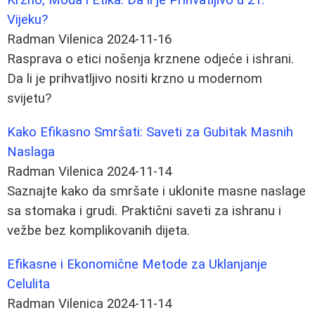
Vijeku?
Radman Vilenica
2024-11-16
Rasprava o etici nošenja krznene odjeće i ishrani.
Da li je prihvatljivo nositi krzno u modernom
svijetu?
Kako Efikasno Smršati: Saveti za Gubitak Masnih
Naslaga
Radman Vilenica
2024-11-14
Saznajte kako da smršate i uklonite masne naslage
sa stomaka i grudi. Praktični saveti za ishranu i
vežbe bez komplikovanih dijeta.
Efikasne i Ekonomične Metode za Uklanjanje
Celulita
Radman Vilenica
2024-11-14