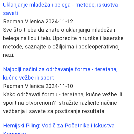
Uklanjanje mladeža i belega - metode, iskustva i
saveti
Radman Vilenica
2024-11-12
Sve što treba da znate o uklanjanju mladeža i
belega na licu i telu. Uporedite hirurške i laserske
metode, saznajte o ožiljcima i posleoperativnoj
nezi.
Najbolji načini za održavanje forme - teretana,
kućne vežbe ili sport
Radman Vilenica
2024-11-10
Kako održavati formu - teretana, kućne vežbe ili
sport na otvorenom? Istražite različite načine
vežbanja i savete za postizanje rezultata.
Hemijski Piling: Vodič za Početnike i Iskustva
Korisnika