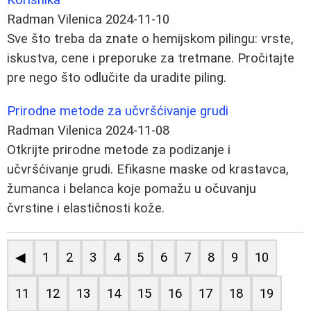
Radman Vilenica
2024-11-10
Sve što treba da znate o hemijskom pilingu: vrste,
iskustva, cene i preporuke za tretmane. Pročitajte
pre nego što odlučite da uradite piling.
Prirodne metode za učvršćivanje grudi
Radman Vilenica
2024-11-08
Otkrijte prirodne metode za podizanje i
učvršćivanje grudi. Efikasne maske od krastavca,
žumanca i belanca koje pomažu u očuvanju
čvrstine i elastičnosti kože.
◀
1
2
3
4
5
6
7
8
9
10
11
12
13
14
15
16
17
18
19