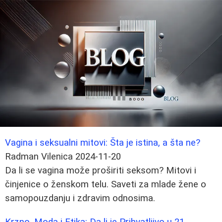
Vagina i seksualni mitovi: Šta je istina, a šta ne?
Radman Vilenica
2024-11-20
Da li se vagina može proširiti seksom? Mitovi i
činjenice o ženskom telu. Saveti za mlade žene o
samopouzdanju i zdravim odnosima.
Krzno, Moda i Etika: Da li je Prihvatljivo u 21.