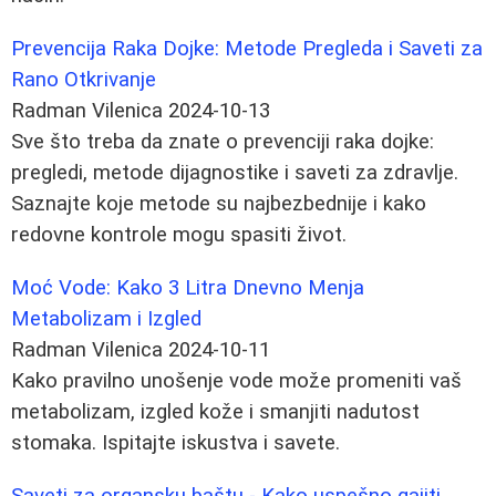
Prevencija Raka Dojke: Metode Pregleda i Saveti za
Rano Otkrivanje
Radman Vilenica
2024-10-13
Sve što treba da znate o prevenciji raka dojke:
pregledi, metode dijagnostike i saveti za zdravlje.
Saznajte koje metode su najbezbednije i kako
redovne kontrole mogu spasiti život.
Moć Vode: Kako 3 Litra Dnevno Menja
Metabolizam i Izgled
Radman Vilenica
2024-10-11
Kako pravilno unošenje vode može promeniti vaš
metabolizam, izgled kože i smanjiti nadutost
stomaka. Ispitajte iskustva i savete.
Saveti za organsku baštu - Kako uspešno gajiti