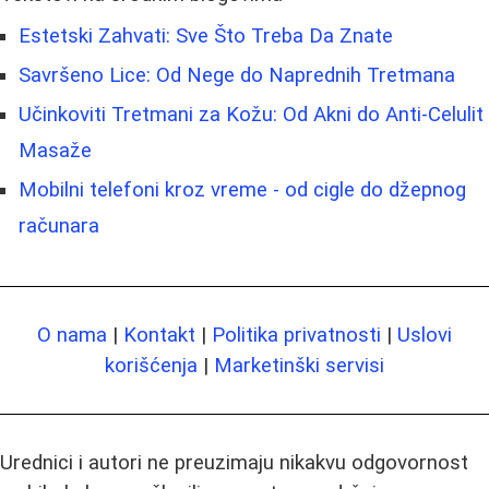
Estetski Zahvati: Sve Što Treba Da Znate
Savršeno Lice: Od Nege do Naprednih Tretmana
Učinkoviti Tretmani za Kožu: Od Akni do Anti-Celulit
Masaže
Mobilni telefoni kroz vreme - od cigle do džepnog
računara
O nama
|
Kontakt
|
Politika privatnosti
|
Uslovi
korišćenja
|
Marketinški servisi
Urednici i autori ne preuzimaju nikakvu odgovornost