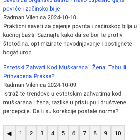
povrće i začinsko bilje
Radman Vilenica
2024-10-10
Praktični saveti za gajenje povrća i začinskog bilja u
kućnoj bašti. Saznajte kako da se borite protiv
štetočina, optimizirate navodnjavanje i postignete
bogat urod.
Estetski Zahvati Kod Muškaraca i Žena: Tabu ili
Prihvaćena Praksa?
Radman Vilenica
2024-10-09
Istražite trendove u estetskim zahvatima kod
muškaraca i žena, razlike u pristupu i društvene
percepcije. Da li su korekcije postale norma?
◀
1
2
3
4
5
6
7
8
9
10