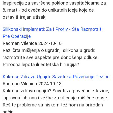
Inspiracija za savršene poklone vaspitačicama za
8. mart - od cveća do unikatnih ideja koje će
ostaviti trajan utisak.
Silikonski Implantati: Za i Protiv - Šta Razmotriti
Pre Operacije
Radman Vilenica
2024-10-18
Različita mišljenja o ugradnji silikona u grudi:
razmotrite sve aspekte pre donošenja odluke.
Prirodna lepota ili estetska hirurgija?
Kako se Zdravo Ugojiti: Saveti za Povećanje Težine
Radman Vilenica
2024-10-13
Kako se zdravo ugojiti? Saveti za povećanje težine,
ispravna ishrana i vežbe za sticanje mišićne mase.
Rešite probleme sa niskom težinom na prirodan
način.