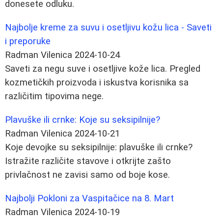
donesete odluku.
Najbolje kreme za suvu i osetljivu kožu lica - Saveti
i preporuke
Radman Vilenica
2024-10-24
Saveti za negu suve i osetljive kože lica. Pregled
kozmetičkih proizvoda i iskustva korisnika sa
različitim tipovima nege.
Plavuške ili crnke: Koje su seksipilnije?
Radman Vilenica
2024-10-21
Koje devojke su seksipilnije: plavuške ili crnke?
Istražite različite stavove i otkrijte zašto
privlačnost ne zavisi samo od boje kose.
Najbolji Pokloni za Vaspitačice na 8. Mart
Radman Vilenica
2024-10-19