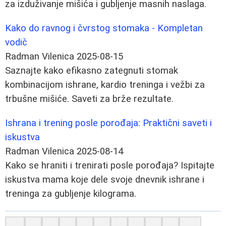
za izduživanje mišića i gubljenje masnih naslaga.
Kako do ravnog i čvrstog stomaka - Kompletan
vodič
Radman Vilenica
2025-08-15
Saznajte kako efikasno zategnuti stomak
kombinacijom ishrane, kardio treninga i vežbi za
trbušne mišiće. Saveti za brže rezultate.
Ishrana i trening posle porođaja: Praktični saveti i
iskustva
Radman Vilenica
2025-08-14
Kako se hraniti i trenirati posle porođaja? Ispitajte
iskustva mama koje dele svoje dnevnik ishrane i
treninga za gubljenje kilograma.