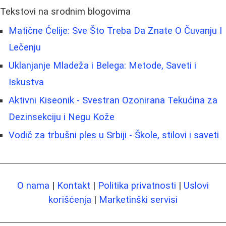
Tekstovi na srodnim blogovima
Matične Ćelije: Sve Što Treba Da Znate O Čuvanju I
Lečenju
Uklanjanje Mladeža i Belega: Metode, Saveti i
Iskustva
Aktivni Kiseonik - Svestran Ozonirana Tekućina za
Dezinsekciju i Negu Kože
Vodič za trbušni ples u Srbiji - Škole, stilovi i saveti
O nama
|
Kontakt
|
Politika privatnosti
|
Uslovi
korišćenja
|
Marketinški servisi