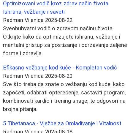
Optimizovani vodič kroz zdrav način života:
Ishrana, vežbanje i saveti
Radman Vilenica
2025-08-22
Sveobuhvatni vodič o zdravom načinu života.
Otkrijte kako da optimizujete ishranu, vežbanje i
mentalni pristup za postizanje i održavanje željene
forme i zdravlja.
Efikasno vežbanje kod kuće - Kompletan vodič
Radman Vilenica
2025-08-20
Sve što treba da znate o vežbanju kod kuće: kako
započeti, odabrati opterećenje, sastaviti program,
kombinovati kardio i trening snage, te odgovori na
brojna pitanja.
5 Tibetanaca - Vježbe za Omladivanje i Vitalnost
Radman Vilenica
2025-08-18