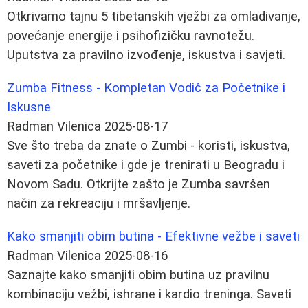
Otkrivamo tajnu 5 tibetanskih vježbi za omladivanje,
povećanje energije i psihofizičku ravnotežu.
Uputstva za pravilno izvođenje, iskustva i savjeti.
Zumba Fitness - Kompletan Vodič za Početnike i
Iskusne
Radman Vilenica
2025-08-17
Sve što treba da znate o Zumbi - koristi, iskustva,
saveti za početnike i gde je trenirati u Beogradu i
Novom Sadu. Otkrijte zašto je Zumba savršen
način za rekreaciju i mršavljenje.
Kako smanjiti obim butina - Efektivne vežbe i saveti
Radman Vilenica
2025-08-16
Saznajte kako smanjiti obim butina uz pravilnu
kombinaciju vežbi, ishrane i kardio treninga. Saveti