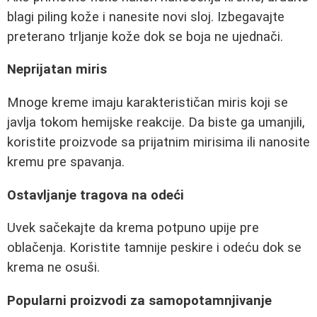
blagi piling kože i nanesite novi sloj. Izbegavajte
preterano trljanje kože dok se boja ne ujednači.
Neprijatan miris
Mnoge kreme imaju karakterističan miris koji se
javlja tokom hemijske reakcije. Da biste ga umanjili,
koristite proizvode sa prijatnim mirisima ili nanosite
kremu pre spavanja.
Ostavljanje tragova na odeći
Uvek sačekajte da krema potpuno upije pre
oblačenja. Koristite tamnije peskire i odeću dok se
krema ne osuši.
Popularni proizvodi za samopotamnjivanje