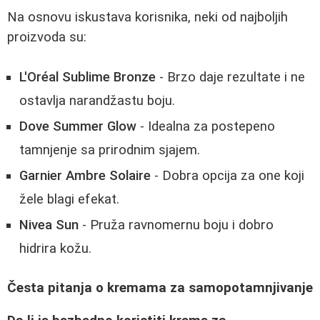
Na osnovu iskustava korisnika, neki od najboljih
proizvoda su:
L'Oréal Sublime Bronze
- Brzo daje rezultate i ne
ostavlja narandžastu boju.
Dove Summer Glow
- Idealna za postepeno
tamnjenje sa prirodnim sjajem.
Garnier Ambre Solaire
- Dobra opcija za one koji
žele blagi efekat.
Nivea Sun
- Pruža ravnomernu boju i dobro
hidrira kožu.
Česta pitanja o kremama za samopotamnjivanje