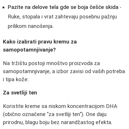
Pazite na delove tela gde se boja češće skida
-
Ruke, stopala i vrat zahtevaju posebnu pažnju
prilikom nanošenja.
Kako izabrati pravu kremu za
samopotamnjivanje?
Na tržištu postoji mnoštvo proizvoda za
samopotamnjivanje, a izbor zavisi od vaših potreba
i tipa kože:
Za svetliji ten
Koristite kreme sa niskom koncentracijom DHA
(obično označene "za svetliji ten"). One daju
prirodnu, blagu boju bez narandžastog efekta.