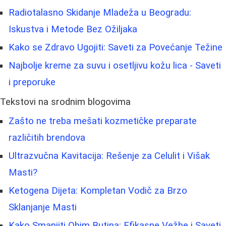
Radiotalasno Skidanje Mladeža u Beogradu:
Iskustva i Metode Bez Ožiljaka
Kako se Zdravo Ugojiti: Saveti za Povećanje Težine
Najbolje kreme za suvu i osetljivu kožu lica - Saveti
i preporuke
Tekstovi na srodnim blogovima
Zašto ne treba mešati kozmetičke preparate
različitih brendova
Ultrazvučna Kavitacija: Rešenje za Celulit i Višak
Masti?
Ketogena Dijeta: Kompletan Vodič za Brzo
Sklanjanje Masti
Kako Smanjiti Obim Butina: Efikasne Vežbe i Saveti