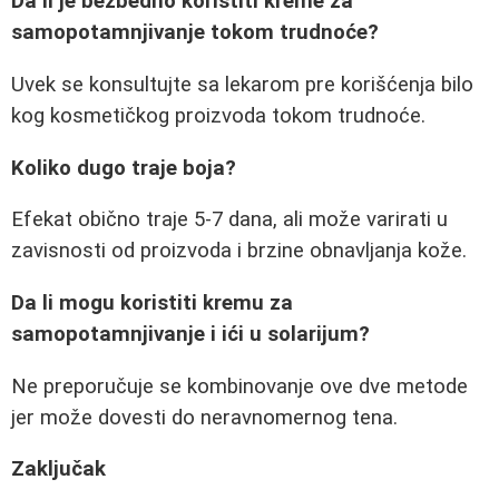
Da li je bezbedno koristiti kreme za
samopotamnjivanje tokom trudnoće?
Uvek se konsultujte sa lekarom pre korišćenja bilo
kog kosmetičkog proizvoda tokom trudnoće.
Koliko dugo traje boja?
Efekat obično traje 5-7 dana, ali može varirati u
zavisnosti od proizvoda i brzine obnavljanja kože.
Da li mogu koristiti kremu za
samopotamnjivanje i ići u solarijum?
Ne preporučuje se kombinovanje ove dve metode
jer može dovesti do neravnomernog tena.
Zaključak