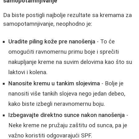
samopotamnjivanje
Da biste postigli najbolje rezultate sa kremama za
samopotamnjivanje, neophodno je:
Uradite piling kože pre nanošenja
- To će
omogućiti ravnomernu primu boje i sprečiti
nakupljanje kreme na suvim delovima kao što su
laktovi i kolena.
Nanosite kremu u tankim slojevima
- Bolje je
nanositi više tankih slojeva nego jedan debeo,
kako biste izbegli neravnomernu boju.
Izbegavajte direktno sunce nakon nanošenja
-
Neke kreme ne pružaju zaštitu od sunca, pa je
važno koristiti odgovarajući SPF.