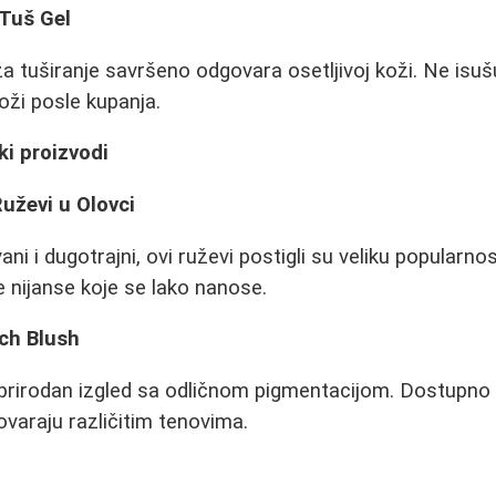
 Tuš Gel
za tuširanje savršeno odgovara osetljivoj koži. Ne isušu
oži posle kupanja.
i proizvodi
uževi u Olovci
i i dugotrajni, ovi ruževi postigli su veliku popularno
e nijanse koje se lako nanose.
ch Blush
prirodan izgled sa odličnom pigmentacijom. Dostupno u
varaju različitim tenovima.