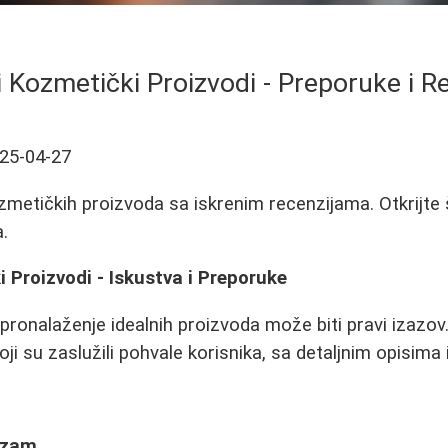
i Kozmetički Proizvodi - Preporuke i R
25-04-27
zmetičkih proizvoda sa iskrenim recenzijama. Otkrijte š
a.
i Proizvodi - Iskustva i Preporuke
pronalaženje idealnih proizvoda može biti pravi izaz
ji su zaslužili pohvale korisnika, sa detaljnim opisima
alzam