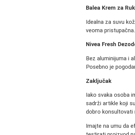
Balea Krem za Ru
Idealna za suvu kož
veoma pristupačna
Nivea Fresh Dezod
Bez aluminijuma i a
Posebno je pogodan
Zaključak
Iako svaka osoba im
sadrži artikle koji 
dobro konsultovati r
Imajte na umu da efe
testirati proizvod 