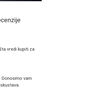
ecenzije
ta vredi kupiti za
ov. Donosimo vam
 iskustava.