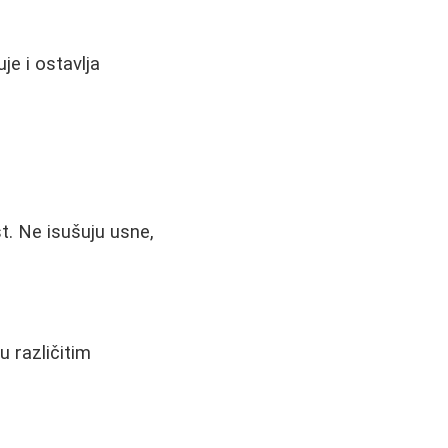
je i ostavlja
st. Ne isušuju usne,
 različitim