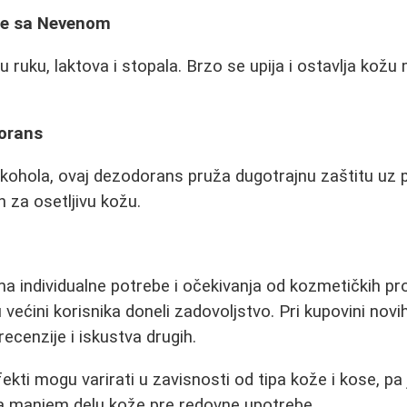
ke sa Nevenom
u ruku, laktova i stopala. Brzo se upija i ostavlja kož
.
orans
lkohola, ovaj dezodorans pruža dugotrajnu zaštitu uz pr
 za osetljivu kožu.
a individualne potrebe i očekivanja od kozmetičkih pro
su većini korisnika doneli zadovoljstvo. Pri kupovini novi
ecenzije i iskustva drugih.
kti mogu varirati u zavisnosti od tipa kože i kose, pa 
na manjem delu kože pre redovne upotrebe.