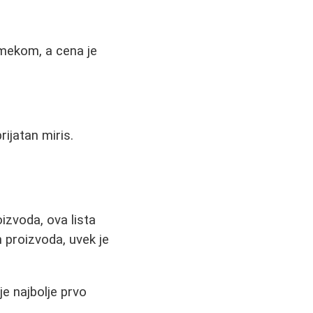
u mekom, a cena je
ijatan miris.
izvoda, ova lista
h proizvoda, uvek je
je najbolje prvo