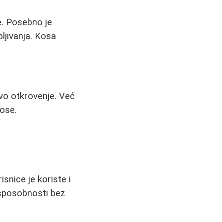
e. Posebno je
ljivanja. Kosa
vo otkrovenje. Već
kose.
snice je koriste i
 sposobnosti bez