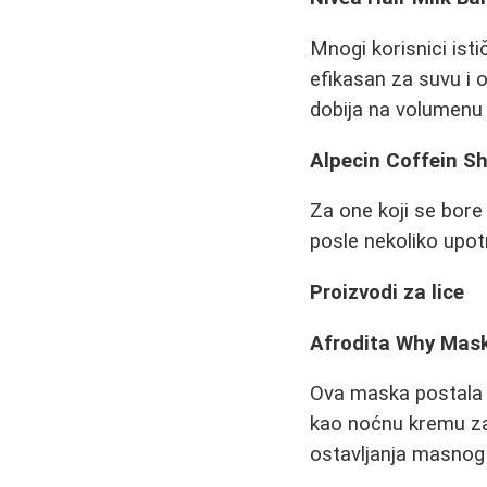
Mnogi korisnici ist
efikasan za suvu i 
dobija na volumenu
Alpecin Coffein 
Za one koji se bor
posle nekoliko upot
Proizvodi za lice
Afrodita Why Mas
Ova maska postala j
kao noćnu kremu za
ostavljanja masnog 