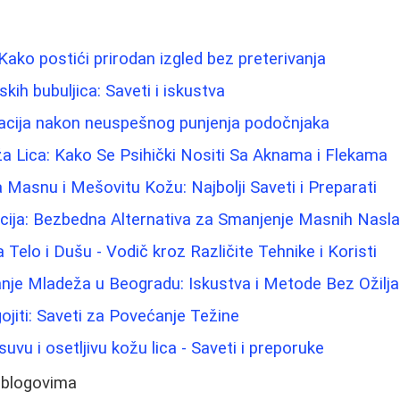
Kako postići prirodan izgled bez preterivanja
ih bubuljica: Saveti i iskustva
acija nakon neuspešnog punjenja podočnjaka
a Lica: Kako Se Psihički Nositi Sa Aknama i Flekama
 Masnu i Mešovitu Kožu: Najbolji Saveti i Preparati
acija: Bezbedna Alternativa za Smanjenje Masnih Nasl
Telo i Dušu - Vodič kroz Različite Tehnike i Koristi
nje Mladeža u Beogradu: Iskustva i Metode Bez Ožilj
jiti: Saveti za Povećanje Težine
uvu i osetljivu kožu lica - Saveti i preporuke
 blogovima