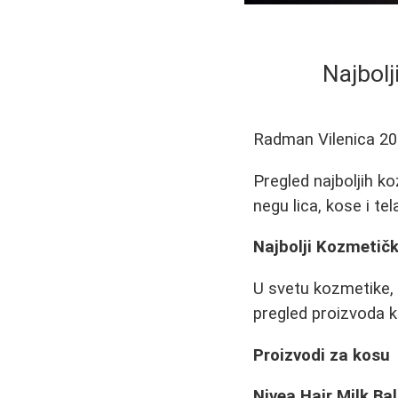
Najbolj
Radman Vilenica
20
Pregled najboljih ko
negu lica, kose i tel
Najbolji Kozmetičk
U svetu kozmetike, 
pregled proizvoda ko
Proizvodi za kosu
Nivea Hair Milk B