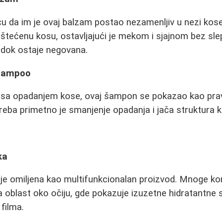
iču da im je ovaj balzam postao nezamenljiv u nezi kos
oštećenu kosu, ostavljajući je mekom i sjajnom bez slep
 dok ostaje negovana.
Shampoo
e sa opadanjem kose, ovaj šampon se pokazao kao pra
reba primetno je smanjenje opadanja i jača struktura 
ka
e omiljena kao multifunkcionalan proizvod. Mnoge kori
 oblast oko očiju, gde pokazuje izuzetne hidratantne
filma.