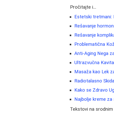
Pročitajte i...
Estetski tretmani: 
Rešavanje hormonsk
Rešavanje komplik
Problematična Kož
Anti-Aging Nega za
Ultrazvučna Kavit
Masaža kao Lek za 
Radiotalasno Skida
Kako se Zdravo Ugo
Najbolje kreme za s
Tekstovi na srodnim