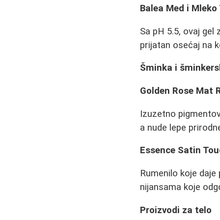
Balea Med i Mleko
Sa pH 5.5, ovaj gel 
prijatan osećaj na k
Šminka i šminkersk
Golden Rose Mat R
Izuzetno pigmentovan
a nude lepe prirodn
Essence Satin Tou
Rumenilo koje daje 
nijansama koje odgo
Proizvodi za telo