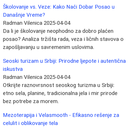
Školovanje vs. Veze: Kako Naći Dobar Posao u
Današnje Vreme?
Radman Vilenica
2025-04-04
Da li je školovanje neophodno za dobro plaćen
posao? Analiza tržišta rada, veza i ličnih stavova o
zapošljavanju u savremenim uslovima.
Seoski turizam u Srbiji: Prirodne ljepote i autentična
iskustva
Radman Vilenica
2025-04-04
Otkrijte raznovrsnost seoskog turizma u Srbiji:
etno sela, planine, tradicionalna jela i mir prirode
bez potrebe za morem.
Mezoterapija i Velasmooth - Efikasno rešenje za
celulit i oblikovanje tela