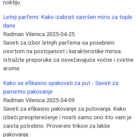
noktiju.
Letnji parfemi: Kako izabrati savršen miris za tople
dane
Radman Vilenica
2025-04-25
Saveti za izbor letnjih parfema sa posebnim
osvrtom na postojanost i karakteristike mirisa.
Istražite preporuke za osvežavajuće voćne i cvetne
arome
Kako se efikasno spakovati za put - Saveti za
pametno pakovanje
Radman Vilenica
2025-04-09
Saveti za efikasno pakovanje za putovanja. Kako
izbeći preopterećenje i nositi samo ono što vam je
zaista potrebno. Provereni trikovi za lakše
pakovanje.