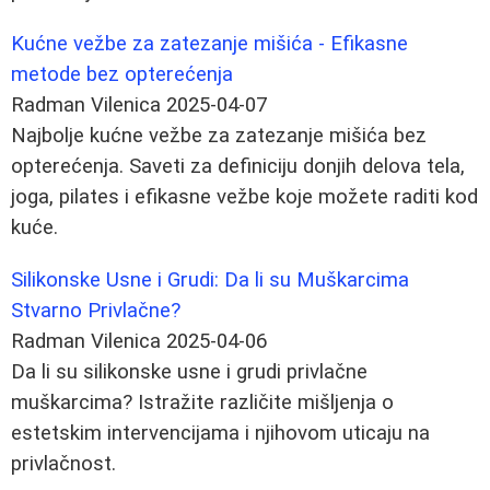
Kućne vežbe za zatezanje mišića - Efikasne
metode bez opterećenja
Radman Vilenica
2025-04-07
Najbolje kućne vežbe za zatezanje mišića bez
opterećenja. Saveti za definiciju donjih delova tela,
joga, pilates i efikasne vežbe koje možete raditi kod
kuće.
Silikonske Usne i Grudi: Da li su Muškarcima
Stvarno Privlačne?
Radman Vilenica
2025-04-06
Da li su silikonske usne i grudi privlačne
muškarcima? Istražite različite mišljenja o
estetskim intervencijama i njihovom uticaju na
privlačnost.