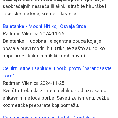
saobraćajnih nesreća ili akni. Istražite hirurške i
laserske metode, kreme i flastere.
Baletanke - Modni Hit koji Osvaja Srca
Radman Vilenica
2024-11-26
Baletanke – udobna i elegantna obuća koja je
postala pravi modni hit. Otkrijte zašto su toliko
popularne i kako ih stilski kombinovati.
Celulit: Istine i zablude u borbi protiv "narandžaste
kore"
Radman Vilenica
2024-11-25
Sve što treba da znate o celulitu - od uzroka do
efikasnih metoda borbe. Saveti za ishranu, vežbe i
kozmetičke preparate koji pomažu.
Kampovanje u satoru vs. hotel - Nostalgija i