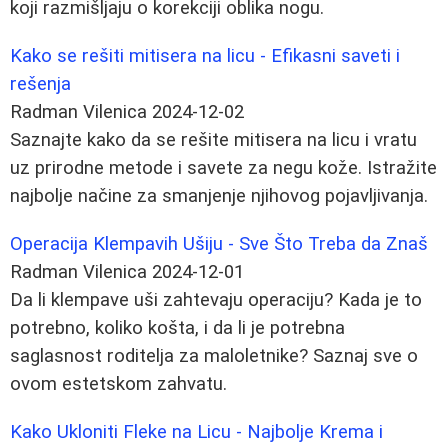
koji razmišljaju o korekciji oblika nogu.
Kako se rešiti mitisera na licu - Efikasni saveti i
rešenja
Radman Vilenica
2024-12-02
Saznajte kako da se rešite mitisera na licu i vratu
uz prirodne metode i savete za negu kože. Istražite
najbolje načine za smanjenje njihovog pojavljivanja.
Operacija Klempavih Ušiju - Sve Što Treba da Znaš
Radman Vilenica
2024-12-01
Da li klempave uši zahtevaju operaciju? Kada je to
potrebno, koliko košta, i da li je potrebna
saglasnost roditelja za maloletnike? Saznaj sve o
ovom estetskom zahvatu.
Kako Ukloniti Fleke na Licu - Najbolje Krema i