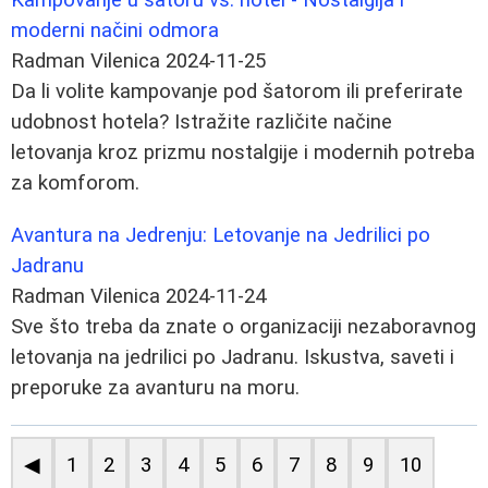
moderni načini odmora
Radman Vilenica
2024-11-25
Da li volite kampovanje pod šatorom ili preferirate
udobnost hotela? Istražite različite načine
letovanja kroz prizmu nostalgije i modernih potreba
za komforom.
Avantura na Jedrenju: Letovanje na Jedrilici po
Jadranu
Radman Vilenica
2024-11-24
Sve što treba da znate o organizaciji nezaboravnog
letovanja na jedrilici po Jadranu. Iskustva, saveti i
preporuke za avanturu na moru.
◀
1
2
3
4
5
6
7
8
9
10