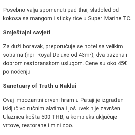
Posebno valja spomenuti pad thai, sladoled od
kokosa sa mangom i sticky rice u Super Marine TC.
Smještajni savjeti
Za duži boravak, preporučuje se hotel sa velikim
sobama (npr. Royal Deluxe od 43m²), dva bazena i
dobrom restoranskom uslugom. Cene su oko 45€
po noćenju.
Sanctuary of Truth u Naklui
Ovaj impozantni drveni hram u Pataji je izgrađen
isključivo ručnim alatima i još uvek nije završen.
Ulaznica košta 500 THB, a kompleks uključuje
vrtove, restorane i mini zoo.