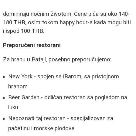
dominiraju noćnim životom. Cene pića su oko 140-
180 THB, osim tokom happy hour-a kada mogu biti
i ispod 100 THB.
Preporučeni restorani
Za hranu u Pataji, posebno preporučujemo:
New York - spojen sa iBarom, sa pristojnom
hranom
Beer Garden - odličan restoran sa pogledom na
luku
Nepoznati taj restoran - specijalizovan za
pačetinu i morske plodove