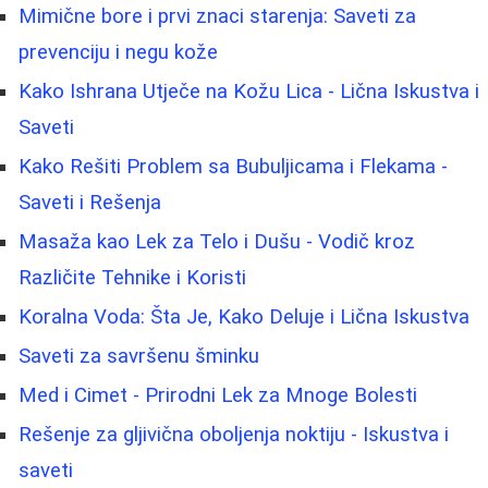
Mimične bore i prvi znaci starenja: Saveti za
prevenciju i negu kože
Kako Ishrana Utječe na Kožu Lica - Lična Iskustva i
Saveti
Kako Rešiti Problem sa Bubuljicama i Flekama -
Saveti i Rešenja
Masaža kao Lek za Telo i Dušu - Vodič kroz
Različite Tehnike i Koristi
Koralna Voda: Šta Je, Kako Deluje i Lična Iskustva
Saveti za savršenu šminku
Med i Cimet - Prirodni Lek za Mnoge Bolesti
Rešenje za gljivična oboljenja noktiju - Iskustva i
saveti