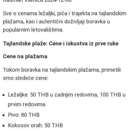
Sve o cenama ležaljki, pića i trajekta na tajlandskim
plažama, kao i autentični doživljaji boravka u
popularnim letovalištima.
Tajlandske plaže: Cene i iskustva iz prve ruke
Cene na plažama
Tokom boravka na tajlandskim plažama, primetili
smo sledeće cene:
Ležaljke: 50 THB u zadnjim redovima, 100 THB u
prvim redovima
Pivo: 80 THB
Kokosov orah: 50 THB