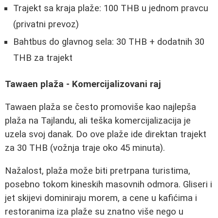
Trajekt sa kraja plaže: 100 THB u jednom pravcu
(privatni prevoz)
Bahtbus do glavnog sela: 30 THB + dodatnih 30
THB za trajekt
Tawaen plaža - Komercijalizovani raj
Tawaen plaža se često promoviše kao najlepša
plaža na Tajlandu, ali teška komercijalizacija je
uzela svoj danak. Do ove plaže ide direktan trajekt
za 30 THB (vožnja traje oko 45 minuta).
Nažalost, plaža može biti pretrpana turistima,
posebno tokom kineskih masovnih odmora. Gliseri i
jet skijevi dominiraju morem, a cene u kafićima i
restoranima iza plaže su znatno više nego u