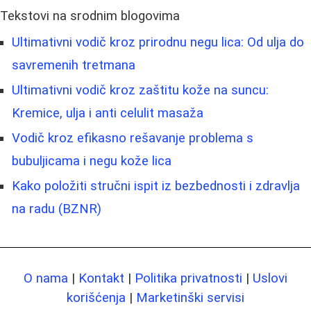
Tekstovi na srodnim blogovima
Ultimativni vodič kroz prirodnu negu lica: Od ulja do
savremenih tretmana
Ultimativni vodič kroz zaštitu kože na suncu:
Kremice, ulja i anti celulit masaža
Vodič kroz efikasno rešavanje problema s
bubuljicama i negu kože lica
Kako položiti stručni ispit iz bezbednosti i zdravlja
na radu (BZNR)
O nama
|
Kontakt
|
Politika privatnosti
|
Uslovi
korišćenja
|
Marketinški servisi