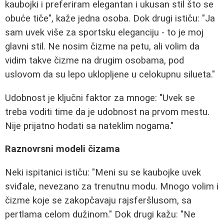
kaubojki i preferiram elegantan i ukusan stil što se
obuće tiče", kaže jedna osoba. Dok drugi ističu: "Ja
sam uvek više za sportsku eleganciju - to je moj
glavni stil. Ne nosim čizme na petu, ali volim da
vidim takve čizme na drugim osobama, pod
uslovom da su lepo uklopljene u celokupnu silueta."
Udobnost je ključni faktor za mnoge: "Uvek se
treba voditi time da je udobnost na prvom mestu.
Nije prijatno hodati sa nateklim nogama."
Raznovrsni modeli čizama
Neki ispitanici ističu: "Meni su se kaubojke uvek
sviđale, nevezano za trenutnu modu. Mnogo volim i
čizme koje se zakopčavaju rajsferšlusom, sa
pertlama celom dužinom." Dok drugi kažu: "Ne