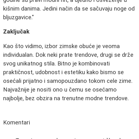
kišnim danima. Jedini način da se sačuvaju noge od
bljuzgavice."
Zaključak
Kao što vidimo, izbor zimske obuće je veoma
individualan. Dok neki prate trendove, drugi se drže
svog unikatnog stila. Bitno je kombinovati
praktičnost, udobnost i estetiku kako bismo se
osećali prijatno i samopouzdano tokom cele zime.
Najvažnije je nositi ono u čemu se osećamo
najbolje, bez obzira na trenutne modne trendove.
Komentari