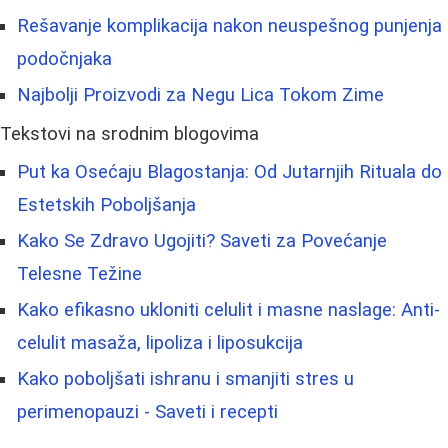
Rešavanje komplikacija nakon neuspešnog punjenja
podočnjaka
Najbolji Proizvodi za Negu Lica Tokom Zime
Tekstovi na srodnim blogovima
Put ka Osećaju Blagostanja: Od Jutarnjih Rituala do
Estetskih Poboljšanja
Kako Se Zdravo Ugojiti? Saveti za Povećanje
Telesne Težine
Kako efikasno ukloniti celulit i masne naslage: Anti-
celulit masaža, lipoliza i liposukcija
Kako poboljšati ishranu i smanjiti stres u
perimenopauzi - Saveti i recepti