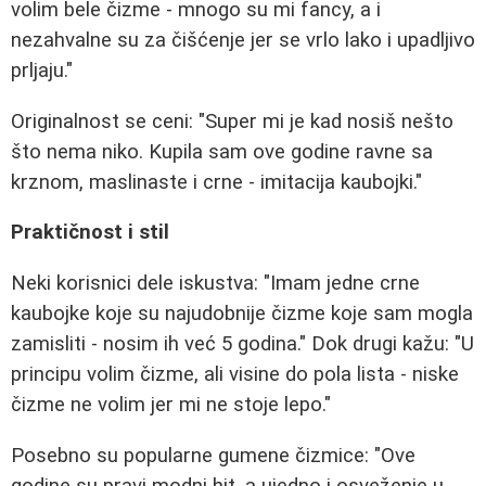
volim bele čizme - mnogo su mi fancy, a i
nezahvalne su za čišćenje jer se vrlo lako i upadljivo
prljaju."
Originalnost se ceni: "Super mi je kad nosiš nešto
što nema niko. Kupila sam ove godine ravne sa
krznom, maslinaste i crne - imitacija kaubojki."
Praktičnost i stil
Neki korisnici dele iskustva: "Imam jedne crne
kaubojke koje su najudobnije čizme koje sam mogla
zamisliti - nosim ih već 5 godina." Dok drugi kažu: "U
principu volim čizme, ali visine do pola lista - niske
čizme ne volim jer mi ne stoje lepo."
Posebno su popularne gumene čizmice: "Ove
godine su pravi modni hit, a ujedno i osveženje u