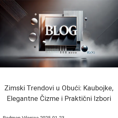
Zimski Trendovi u Obući: Kaubojke,
Elegantne Čizme i Praktični Izbori
Radman Vilenica
2025-01-23