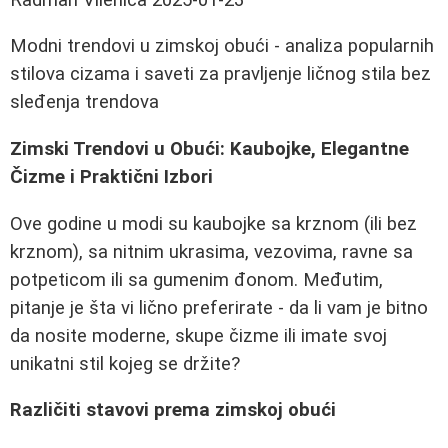
Modni trendovi u zimskoj obući - analiza popularnih
stilova cizama i saveti za pravljenje ličnog stila bez
sleđenja trendova
Zimski Trendovi u Obući: Kaubojke, Elegantne
Čizme i Praktični Izbori
Ove godine u modi su kaubojke sa krznom (ili bez
krznom), sa nitnim ukrasima, vezovima, ravne sa
potpeticom ili sa gumenim đonom. Međutim,
pitanje je šta vi lično preferirate - da li vam je bitno
da nosite moderne, skupe čizme ili imate svoj
unikatni stil kojeg se držite?
Različiti stavovi prema zimskoj obući