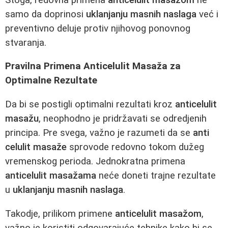
samo da doprinosi
uklanjanju masnih naslaga
već i
preventivno deluje protiv njihovog ponovnog
stvaranja.
Pravilna Primena Anticelulit Masaža za
Optimalne Rezultate
Da bi se postigli optimalni rezultati kroz
anticelulit
masažu
, neophodno je pridržavati se odredjenih
principa. Pre svega, važno je razumeti da se
anti
celulit masaže
sprovode redovno tokom dužeg
vremenskog perioda. Jednokratna primena
anticelulit masažama
neće doneti trajne rezultate
u
uklanjanju masnih naslaga
.
Takodje, prilikom primene
anticelulit masažom
,
važno je koristiti odgovarajuće tehnike kako bi se