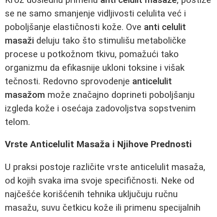
se ne samo smanjenje vidljivosti celulita već i
poboljšanje elastičnosti kože. Ove
anti celulit
masaži
deluju tako što stimulišu metaboličke
procese u potkožnom tkivu, pomažući tako
organizmu da efikasnije ukloni toksine i višak
tečnosti. Redovno sprovodenje
anticelulit
masažom
može značajno doprineti poboljšanju
izgleda kože i osećaja zadovoljstva sopstvenim
telom.
Vrste Anticelulit Masaža i Njihove Prednosti
U praksi postoje različite vrste anticelulit masaža,
od kojih svaka ima svoje specifičnosti. Neke od
najčešće korišćenih tehnika uključuju ručnu
masažu, suvu četkicu kože ili primenu specijalnih