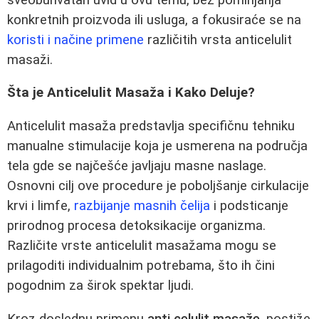
konkretnih proizvoda ili usluga, a fokusiraće se na
koristi i načine primene
različitih vrsta anticelulit
masaži.
Šta je Anticelulit Masaža i Kako Deluje?
Anticelulit masaža predstavlja specifičnu tehniku
manualne stimulacije koja je usmerena na područja
tela gde se najčešće javljaju masne naslage.
Osnovni cilj ove procedure je poboljšanje cirkulacije
krvi i limfe,
razbijanje masnih čelija
i podsticanje
prirodnog procesa detoksikacije organizma.
Različite vrste anticelulit masažama mogu se
prilagoditi individualnim potrebama, što ih čini
pogodnim za širok spektar ljudi.
Kroz doslednu primenu
anti celulit masaže
, postiže