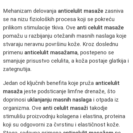
Mehanizam delovanja
anticelulit masaže
zasniva
se na nizu fizioloških procesa koji se pokreću
prilikom stimulacije tkiva. Ove
anti celulit masaže
pomažu u razbijanju otežanih masnih naslaga koje
stvaraju neravnu površinu kože. Kroz doslednu
primenu
anticelulit masažama
, postepeno se
smanjuje prisustvo celulita, a koža postaje glatkija i
zategnutija.
Jedan od ključnih benefita koje pruža
anticelulit
masaža
jeste podsticanje limfne drenaže, što
doprinosi
uklanjanju masnih naslaga
i otpada iz
organizma. Ove
anti celulit masaži
takodje
stimulišu proizvodnju kolagena i elastina, proteina
koji su odgovorni za čvrstinu i elastičnost kože.
Stoga, redovna primena
anticelulit masažom
ne