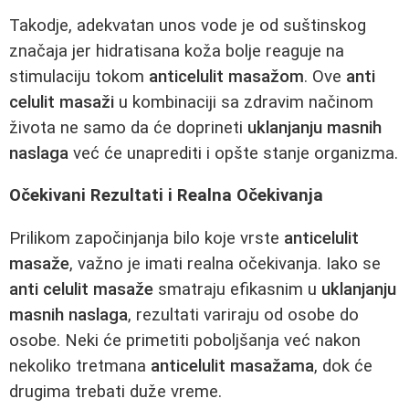
Takodje, adekvatan unos vode je od suštinskog
značaja jer hidratisana koža bolje reaguje na
stimulaciju tokom
anticelulit masažom
. Ove
anti
celulit masaži
u kombinaciji sa zdravim načinom
života ne samo da će doprineti
uklanjanju masnih
naslaga
već će unaprediti i opšte stanje organizma.
Očekivani Rezultati i Realna Očekivanja
Prilikom započinjanja bilo koje vrste
anticelulit
masaže
, važno je imati realna očekivanja. Iako se
anti celulit masaže
smatraju efikasnim u
uklanjanju
masnih naslaga
, rezultati variraju od osobe do
osobe. Neki će primetiti poboljšanja već nakon
nekoliko tretmana
anticelulit masažama
, dok će
drugima trebati duže vreme.