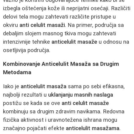
izbegla oštećenja kože ili neprijatni osećaji. Različiti
delovi tela mogu zahtevati različite pristupe u
okviru
anti celulit masaži
. Na primer, područja sa
debaljim slojem masnog tkiva mogu zahtevati
intenzivnije tehnike
anticelulit masaže
u odnosu na
osetljivija područja.
Kombinovanje Anticelulit Masaža sa Drugim
Metodama
Iako je
anticelulit masaža
sama po sebi efikasna,
najbolji rezultati u
uklanjanju masnih naslaga
postižu se kada se ove
anti celulit masaže
kombinuju sa drugim zdravim navikama. Redovna
fizička aktivnost i uravnotežena ishrana mogu
značajno pojačati efekte
anticelulit masažama
.