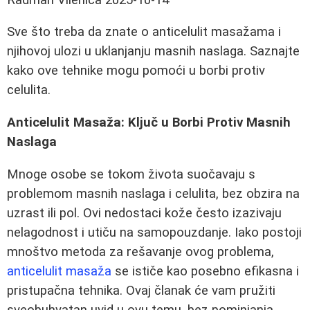
Sve što treba da znate o anticelulit masažama i
njihovoj ulozi u uklanjanju masnih naslaga. Saznajte
kako ove tehnike mogu pomoći u borbi protiv
celulita.
Anticelulit Masaža: Ključ u Borbi Protiv Masnih
Naslaga
Mnoge osobe se tokom života suočavaju s
problemom masnih naslaga i celulita, bez obzira na
uzrast ili pol. Ovi nedostaci kože često izazivaju
nelagodnost i utiču na samopouzdanje. Iako postoji
mnoštvo metoda za rešavanje ovog problema,
anticelulit masaža
se ističe kao posebno efikasna i
pristupačna tehnika. Ovaj članak će vam pružiti
sveobuhvatan uvid u ovu temu, bez pominjanja