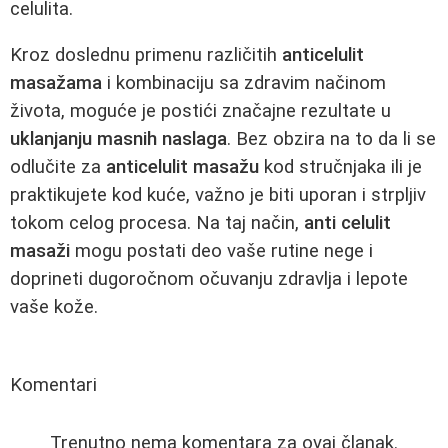
celulita.
Kroz doslednu primenu različitih
anticelulit
masažama
i kombinaciju sa zdravim načinom
života, moguće je postići značajne rezultate u
uklanjanju masnih naslaga
. Bez obzira na to da li se
odlučite za
anticelulit masažu
kod stručnjaka ili je
praktikujete kod kuće, važno je biti uporan i strpljiv
tokom celog procesa. Na taj način,
anti celulit
masaži
mogu postati deo vaše rutine negе i
doprineti dugoročnom očuvanju zdravlja i lepote
vaše kože.
Komentari
Trenutno nema komentara za ovaj članak.