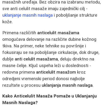
masažnih uređaja. Bez obzira na izabranu metodu,
sve anti celulit masaže imaju zajednički cilj -
uklanjanje masnih naslaga
i poboljšanje strukture
kože.
Primena različitih
anticelulit masažama
omogućava delovanje na različite dubine kožnog
tkiva. Na primer, neke tehnike su površnije i
fokusiraju se na poboljšanje cirkulacije, dok druge,
dublje
anti celulit masažama
, deluju direktno na
masne čelije. Ključ uspeha leži u doslednosti -
redovna primena
anticelulit masažom
kroz
odredjeni vremenski period donosi najbolje
rezultate u procesu
uklanjanja masnih naslaga
.
Kako Anticelulit Masaža Pomaže u Uklanjanju
Masnih Naslaga?