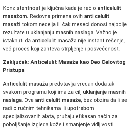
Konzistentnost je ključna kada je reč o
anticelulit
masažom
. Redovna primena ovih
anti celulit
masaži
tokom nedelja ili čak meseci donosi najbolje
rezultate u
uklanjanju masnih naslaga
. Važno je
istaknuti da
anticelulit masaža
nije instant rešenje,
već proces koji zahteva strpljenje i posvećenost.
Zaključak: Anticelulit Masaža kao Deo Celovitog
Pristupa
Anticelulit masaža
predstavlja vredan dodatak
svakom programu koji ima za cilj
uklanjanje masnih
naslaga
. Ove
anti celulit masaže
, bez obzira da li se
radi o ručnim tehnikama ili upotrebom
specijalizovanih alata, pružaju efikasan način za
poboljšanje izgleda kože i smanjenje vidljivosti