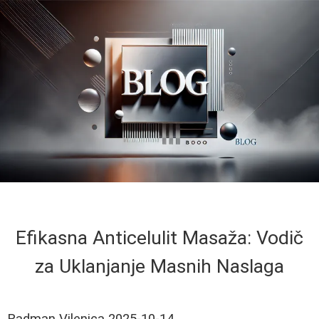
Efikasna Anticelulit Masaža: Vodič
za Uklanjanje Masnih Naslaga
Radman Vilenica
2025-10-14