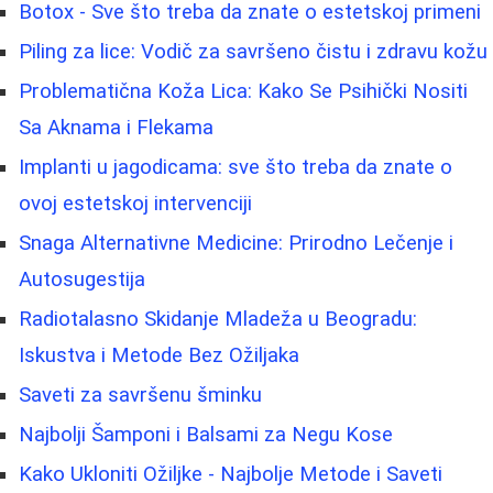
Botox - Sve što treba da znate o estetskoj primeni
Piling za lice: Vodič za savršeno čistu i zdravu kožu
Problematična Koža Lica: Kako Se Psihički Nositi
Sa Aknama i Flekama
Implanti u jagodicama: sve što treba da znate o
ovoj estetskoj intervenciji
Snaga Alternativne Medicine: Prirodno Lečenje i
Autosugestija
Radiotalasno Skidanje Mladeža u Beogradu:
Iskustva i Metode Bez Ožiljaka
Saveti za savršenu šminku
Najbolji Šamponi i Balsami za Negu Kose
Kako Ukloniti Ožiljke - Najbolje Metode i Saveti