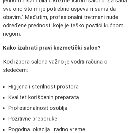
jednom nisam bila u kozmetičkom salonu. Za sada
sve ono što mi je potrebno uspevam sama da
obavim." Međutim, profesionalni tretmani nude
određene prednosti koje je teško postići kućnom
negom.
Kako izabrati pravi kozmetički salon?
Kod izbora salona važno je voditi računa o
sledećem:
Higijena i sterilnost prostora
Kvalitet korišćenih preparata
Profesionalnost osoblja
Pozitivne preporuke
Pogodna lokacija i radno vreme