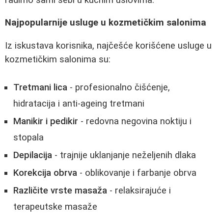
Najpopularnije usluge u kozmetičkim salonima
Iz iskustava korisnika, najčešće korišćene usluge u
kozmetičkim salonima su:
Tretmani lica
- profesionalno čišćenje,
hidratacija i anti-ageing tretmani
Manikir i pedikir
- redovna negovina noktiju i
stopala
Depilacija
- trajnije uklanjanje neželjenih dlaka
Korekcija obrva
- oblikovanje i farbanje obrva
Različite vrste masaža
- relaksirajuće i
terapeutske masaže