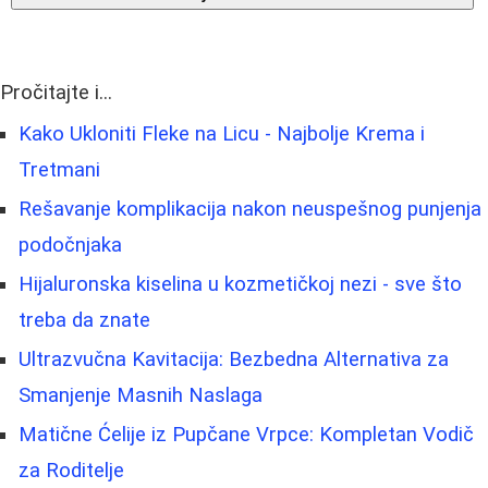
Pročitajte i...
Kako Ukloniti Fleke na Licu - Najbolje Krema i
Tretmani
Rešavanje komplikacija nakon neuspešnog punjenja
podočnjaka
Hijaluronska kiselina u kozmetičkoj nezi - sve što
treba da znate
Ultrazvučna Kavitacija: Bezbedna Alternativa za
Smanjenje Masnih Naslaga
Matične Ćelije iz Pupčane Vrpce: Kompletan Vodič
za Roditelje