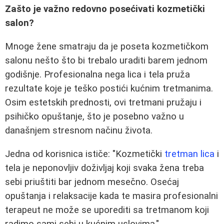
Zašto je važno redovno posećivati kozmetički
salon?
Mnoge žene smatraju da je poseta kozmetičkom
salonu nešto što bi trebalo uraditi barem jednom
godišnje. Profesionalna nega lica i tela pruža
rezultate koje je teško postići kućnim tretmanima.
Osim estetskih prednosti, ovi tretmani pružaju i
psihičko opuštanje, što je posebno važno u
današnjem stresnom načinu života.
Jedna od korisnica ističe: "Kozmetički
tretman lica
i
tela je neponovljiv doživljaj koji svaka žena treba
sebi priuštiti bar jednom mesečno. Osećaj
opuštanja i relaksacije kada te masira profesionalni
terapeut ne može se uporediti sa tretmanom koji
radimo sami sebi u kućnim uslovima."