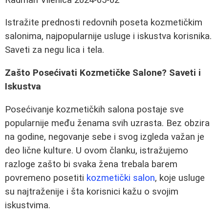
Istražite prednosti redovnih poseta kozmetičkim
salonima, najpopularnije usluge i iskustva korisnika.
Saveti za negu lica i tela.
Zašto Posećivati Kozmetičke Salone? Saveti i
Iskustva
Posećivanje kozmetičkih salona postaje sve
popularnije među ženama svih uzrasta. Bez obzira
na godine, negovanje sebe i svog izgleda važan je
deo lične kulture. U ovom članku, istražujemo
razloge zašto bi svaka žena trebala barem
povremeno posetiti
kozmetički salon
, koje usluge
su najtraženije i šta korisnici kažu o svojim
iskustvima.