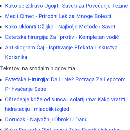
Kako se Zdravo Ugojiti: Saveti za Povećanje Težine
Med i Cimet - Prirodni Lek za Mnoge Bolesti
Kako Ukloniti Ožiljke - Najbolje Metode i Saveti
Estetska hirurgija: Za i protiv - Kompletan vodič
Antikilogram Čaj - Ispitivanje Efekata i Iskustva
Korisnika
Tekstovi na srodnim blogovima
Estetska Hirurgija: Da Ili Ne? Potraga Za Lepotom I
Prihvaćanje Sebe
Oštećenje kože od sunca i solarijuma: Kako vratiti
hidrataciju i mladolik izgled
Dorucak - Najvažniji Obrok U Danu