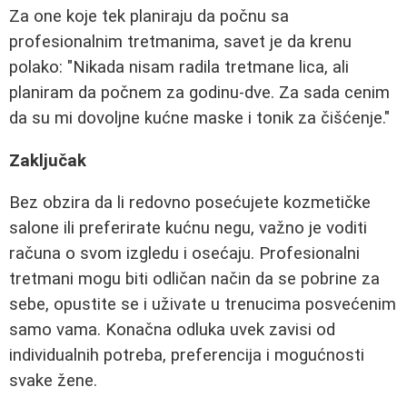
Za one koje tek planiraju da počnu sa
profesionalnim tretmanima, savet je da krenu
polako: "Nikada nisam radila tretmane lica, ali
planiram da počnem za godinu-dve. Za sada cenim
da su mi dovoljne kućne maske i tonik za čišćenje."
Zaključak
Bez obzira da li redovno posećujete kozmetičke
salone ili preferirate kućnu negu, važno je voditi
računa o svom izgledu i osećaju. Profesionalni
tretmani mogu biti odličan način da se pobrine za
sebe, opustite se i uživate u trenucima posvećenim
samo vama. Konačna odluka uvek zavisi od
individualnih potreba, preferencija i mogućnosti
svake žene.