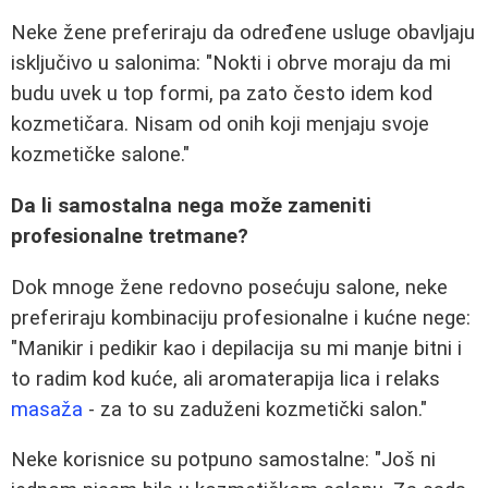
Neke žene preferiraju da određene usluge obavljaju
isključivo u salonima: "Nokti i obrve moraju da mi
budu uvek u top formi, pa zato često idem kod
kozmetičara. Nisam od onih koji menjaju svoje
kozmetičke salone."
Da li samostalna nega može zameniti
profesionalne tretmane?
Dok mnoge žene redovno posećuju salone, neke
preferiraju kombinaciju profesionalne i kućne nege:
"Manikir i pedikir kao i depilacija su mi manje bitni i
to radim kod kuće, ali aromaterapija lica i relaks
masaža
- za to su zaduženi kozmetički salon."
Neke korisnice su potpuno samostalne: "Još ni