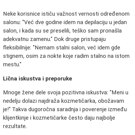
Neke korisnice ističu važnost vernosti određenom
salonu: "Već dve godine idem na depilaciju u jedan
salon, i kada su se preselili, teško sam pronašla
adekvatnu zamenu." Dok druge pristupaju
fleksibilnije: "Nemam stalni salon, već idem gde
stignem, osim za nokte koje radim stalno na istom
mestu."
Lična iskustva i preporuke
Mnoge žene dele svoja pozitivna iskustva: "Meni u
nedelju dolazi najdraža kozmetičarka, obožavam
je!" Takva dugoročna saradnja i poverenje između
klijentkinje i kozmetičarke često daju najbolje
rezultate.