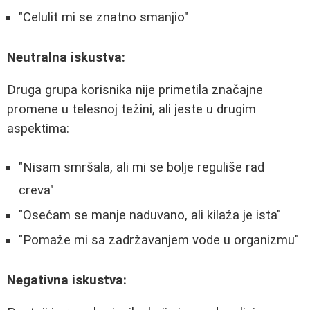
"Celulit mi se znatno smanjio"
Neutralna iskustva:
Druga grupa korisnika nije primetila značajne
promene u telesnoj težini, ali jeste u drugim
aspektima:
"Nisam smršala, ali mi se bolje reguliše rad
creva"
"Osećam se manje naduvano, ali kilaža je ista"
"Pomaže mi sa zadržavanjem vode u organizmu"
Negativna iskustva: