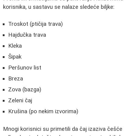
korisnika, u sastavu se nalaze sledeće biljke:
Troskot (ptičija trava)
Hajdučka trava
Kleka
Šipak
Peršunov list
Breza
Zova (bazga)
Zeleni čaj
Krušina (po nekim izvorima)
Mnogi korisnici su primetili da čaj izaziva češće