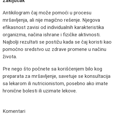
Zaključak
Antikilogram čaj može pomoći u procesu
mršavljenja, ali nije magično rešenje. Njegova
efikasnost zavisi od individualnih karakteristika
organizma, načina ishrane i fizičke aktivnosti.
Najbolji rezultati se postižu kada se čaj koristi kao
pomoćno sredstvo uz zdrave promene u načinu
života.
Pre nego što počnete sa korišćenjem bilo kog
preparata za mršavljenje, savetuje se konsultacija
sa lekarom ili nutricionistom, posebno ako imate
hronične bolesti ili uzimate lekove.
Komentari