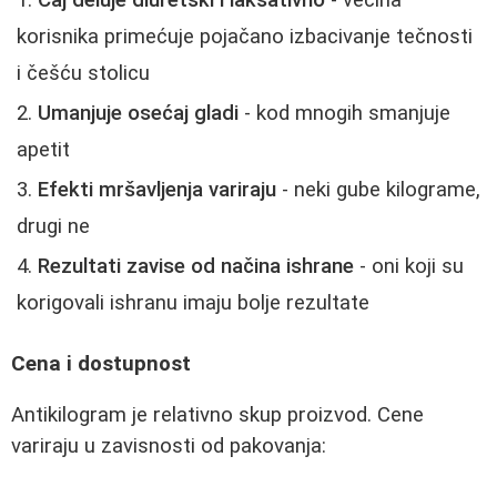
Čaj deluje diuretski i laksativno
- većina
korisnika primećuje pojačano izbacivanje tečnosti
i češću stolicu
Umanjuje osećaj gladi
- kod mnogih smanjuje
apetit
Efekti mršavljenja variraju
- neki gube kilograme,
drugi ne
Rezultati zavise od načina ishrane
- oni koji su
korigovali ishranu imaju bolje rezultate
Cena i dostupnost
Antikilogram je relativno skup proizvod. Cene
variraju u zavisnosti od pakovanja: