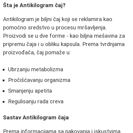
Šta je Antikilogram čaj?
Antikilogram je biljni čaj koji se reklamira kao
pomoćno sredstvo u procesu mršavljenja.
Proizvodi se u dve forme - kao biljna mešavina za
pripremu čaja i u obliku kapsula. Prema tvrdnjama
proizvođača, čaj pomaže u:
Ubrzanju metabolizma
Pročišćavanju organizma
Smanjenju apetita
Regulisanju rada creva
Sastav Antikilogram čaja
Prema informacijama sa pakovanja i iskustvima