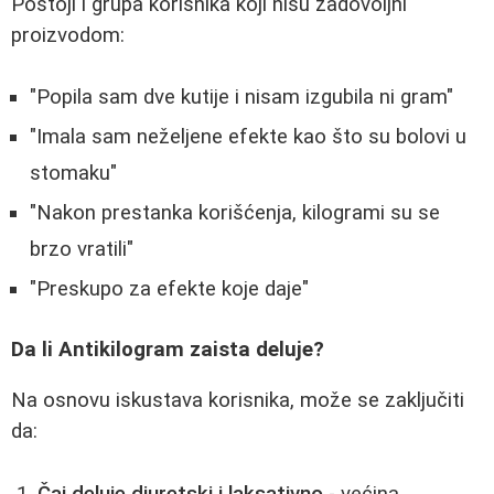
Postoji i grupa korisnika koji nisu zadovoljni
proizvodom:
"Popila sam dve kutije i nisam izgubila ni gram"
"Imala sam neželjene efekte kao što su bolovi u
stomaku"
"Nakon prestanka korišćenja, kilogrami su se
brzo vratili"
"Preskupo za efekte koje daje"
Da li Antikilogram zaista deluje?
Na osnovu iskustava korisnika, može se zaključiti
da: