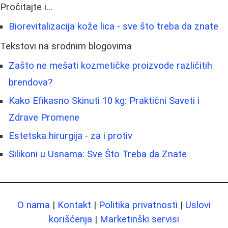
Pročitajte i...
Biorevitalizacija kože lica - sve što treba da znate
Tekstovi na srodnim blogovima
Zašto ne mešati kozmetičke proizvode različitih
brendova?
Kako Efikasno Skinuti 10 kg: Praktični Saveti i
Zdrave Promene
Estetska hirurgija - za i protiv
Silikoni u Usnama: Sve Što Treba da Znate
O nama
|
Kontakt
|
Politika privatnosti
|
Uslovi
korišćenja
|
Marketinški servisi