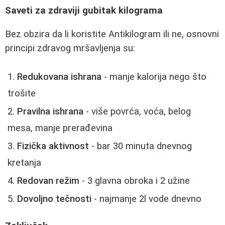
Saveti za zdraviji gubitak kilograma
Bez obzira da li koristite Antikilogram ili ne, osnovni
principi zdravog mršavljenja su:
Redukovana ishrana
- manje kalorija nego što
trošite
Pravilna ishrana
- više povrća, voća, belog
mesa, manje prerađevina
Fizička aktivnost
- bar 30 minuta dnevnog
kretanja
Redovan režim
- 3 glavna obroka i 2 užine
Dovoljno tečnosti
- najmanje 2l vode dnevno