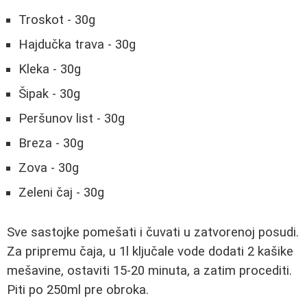
Troskot - 30g
Hajdučka trava - 30g
Kleka - 30g
Šipak - 30g
Peršunov list - 30g
Breza - 30g
Zova - 30g
Zeleni čaj - 30g
Sve sastojke pomešati i čuvati u zatvorenoj posudi.
Za pripremu čaja, u 1l ključale vode dodati 2 kašike
mešavine, ostaviti 15-20 minuta, a zatim procediti.
Piti po 250ml pre obroka.