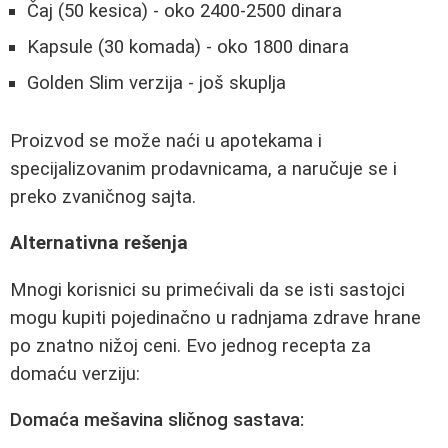
Čaj (50 kesica) - oko 2400-2500 dinara
Kapsule (30 komada) - oko 1800 dinara
Golden Slim verzija - još skuplja
Proizvod se može naći u apotekama i
specijalizovanim prodavnicama, a naručuje se i
preko zvaničnog sajta.
Alternativna rešenja
Mnogi korisnici su primećivali da se isti sastojci
mogu kupiti pojedinačno u radnjama zdrave hrane
po znatno nižoj ceni. Evo jednog recepta za
domaću verziju:
Domaća mešavina sličnog sastava: