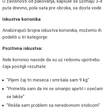
U zavisnosti od pakovanja, kapsule se uzimaju 3-4
puta dnevno, pola sata pre obroka, sa dosta vode.
Iskustva korisnika
Analizirajući brojna iskustva korisnika, možemo ih
podeliti u tri kategorije:
Pozitivna iskustva:
Neki korisnici navode da su uz redovnu upotrebu
čaja postigli rezultate:
"Pijem čaj tri meseca i smršala sam 9 kg"
"Primetila sam da mi se smanjio apetit i osećam
se lakše"
"Rešila sam problem sa neredovnom stolicom"