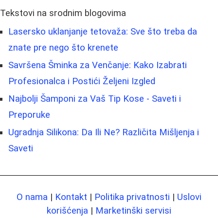
Tekstovi na srodnim blogovima
Lasersko uklanjanje tetovaža: Sve što treba da
znate pre nego što krenete
Savršena Šminka za Venčanje: Kako Izabrati
Profesionalca i Postići Željeni Izgled
Najbolji Šamponi za Vaš Tip Kose - Saveti i
Preporuke
Ugradnja Silikona: Da Ili Ne? Različita Mišljenja i
Saveti
O nama
|
Kontakt
|
Politika privatnosti
|
Uslovi
korišćenja
|
Marketinški servisi