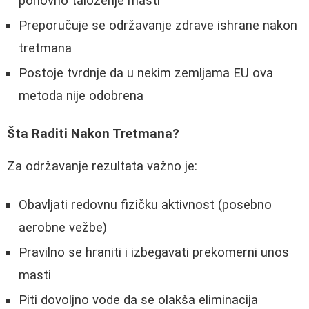
ponovno taloženje masti
Preporučuje se održavanje zdrave ishrane nakon
tretmana
Postoje tvrdnje da u nekim zemljama EU ova
metoda nije odobrena
Šta Raditi Nakon Tretmana?
Za održavanje rezultata važno je:
Obavljati redovnu fizičku aktivnost (posebno
aerobne vežbe)
Pravilno se hraniti i izbegavati prekomerni unos
masti
Piti dovoljno vode da se olakša eliminacija