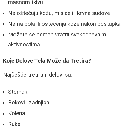
masnom tkivu
Ne oštećuju kožu, mišiće ili krvne sudove
Nema bola ili oštećenja kože nakon postupka
Možete se odmah vratiti svakodnevnim
aktivnostima
Koje Delove Tela Može da Tretira?
Najčešće tretirani delovi su:
Stomak
Bokovi i zadnjica
Kolena
Ruke