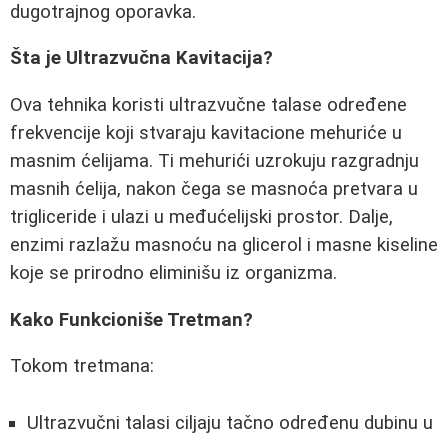
dugotrajnog oporavka.
Šta je Ultrazvučna Kavitacija?
Ova tehnika koristi ultrazvučne talase određene
frekvencije koji stvaraju kavitacione mehuriće u
masnim ćelijama. Ti mehurići uzrokuju razgradnju
masnih ćelija, nakon čega se masnoća pretvara u
trigliceride i ulazi u međućelijski prostor. Dalje,
enzimi razlažu masnoću na glicerol i masne kiseline
koje se prirodno eliminišu iz organizma.
Kako Funkcioniše Tretman?
Tokom tretmana:
Ultrazvučni talasi ciljaju tačno određenu dubinu u