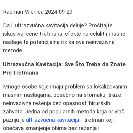
Radman Vilenica
2024-09-29
Da li ultrazvučna kavitacija deluje? Pročitajte
iskustva, cene tretmana, efekte na celulit i masne
naslage te potencijalna rizika ove neinvazivne
metode.
Ultrazvučna Kavitacija: Sve Što Treba da Znate
Pre Tretmana
Mnoge osobe koje imaju problem sa lokalizovanim
masnim naslagama, posebno na stomaku, traže
neinvazivna rešenja bez opasnosti hirurških
zahvata. Jedna od popularnih metoda koja privlači
pažnju je
ultrazvučna kavitacija
- tretman koji
obećava smanjenje obima bez rezanja i