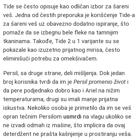
Tide se često opisuje kao odličan izbor za šareni
veš. Jedna od čestih preporuka je korišćenje Tide-a
za šareni veš uz obavezno dodatno ispiranje, što
pomaže da se izbegnu bele fleke na tamnijim
tkaninama. Takođe, Tide 2 u 1 varijante su se
pokazale kao izuzetno prijatnog mirisa, često
eliminišući potrebu za omekšivačem.
Persil, sa druge strane, deli mišljenja. Dok jedan
broj korisnika tvrdi da im je
Persil promenio život
i
da pere podjednako dobro kao i Ariel na nižim
temperaturama, drugi su imali manje prijatna
iskustva. Nekoliko osoba je primetilo da im se veš
opran tečnim Persilom
usmrdi
na vlagu ukoliko se
ne izvadi odmah iz mašine, što implicira da ovaj
deterdžent ne prašta kašnjenje u prostiranju veša.