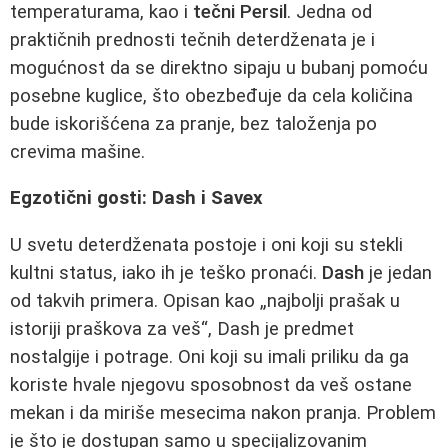
temperaturama, kao i
tečni Persil
. Jedna od
praktičnih prednosti tečnih deterdženata je i
mogućnost da se direktno sipaju u bubanj pomoću
posebne kuglice, što obezbeđuje da cela količina
bude iskorišćena za pranje, bez taloženja po
crevima mašine.
Egzotični gosti: Dash i Savex
U svetu deterdženata postoje i oni koji su stekli
kultni status, iako ih je teško pronaći.
Dash
je jedan
od takvih primera. Opisan kao „najbolji prašak u
istoriji praškova za veš“, Dash je predmet
nostalgije i potrage. Oni koji su imali priliku da ga
koriste hvale njegovu sposobnost da veš ostane
mekan i da miriše mesecima nakon pranja. Problem
je što je dostupan samo u specijalizovanim