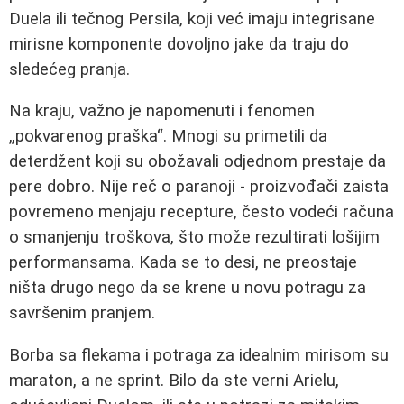
Duela ili tečnog Persila, koji već imaju integrisane
mirisne komponente dovoljno jake da traju do
sledećeg pranja.
Na kraju, važno je napomenuti i fenomen
„pokvarenog praška“. Mnogi su primetili da
deterdžent koji su obožavali odjednom prestaje da
pere dobro. Nije reč o paranoji - proizvođači zaista
povremeno menjaju recepture, često vodeći računa
o smanjenju troškova, što može rezultirati lošijim
performansama. Kada se to desi, ne preostaje
ništa drugo nego da se krene u novu potragu za
savršenim pranjem.
Borba sa flekama i potraga za idealnim mirisom su
maraton, a ne sprint. Bilo da ste verni Arielu,