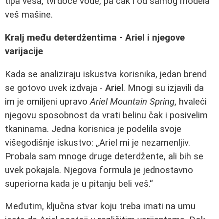
tipa veša, tvrdoće vode, pa čak i od samog modela
veš mašine.
Kralj među deterdžentima - Ariel i njegove
varijacije
Kada se analiziraju iskustva korisnika, jedan brend
se gotovo uvek izdvaja -
Ariel
. Mnogi su izjavili da
im je omiljeni upravo
Ariel Mountain Spring
, hvaleći
njegovu sposobnost da vrati belinu čak i posivelim
tkaninama. Jedna korisnica je podelila svoje
višegodišnje iskustvo: „Ariel mi je nezamenljiv.
Probala sam mnoge druge deterdžente, ali bih se
uvek pokajala. Njegova formula je jednostavno
superiorna kada je u pitanju beli veš.“
Međutim, ključna stvar koju treba imati na umu