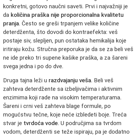
konkretni, gotovo naučni saveti. Prvi i najvažniji je
da
količina praška nije proporcionalna kvalitetu
pranja
. Često se greši trpanjem velike količine
deterdženta, što dovodi do kontraefekta: veš
postaje siv, slepljen, pun ostataka hemikalija koje
iritiraju kožu. Stručna preporuka je da se za beli veš
ne ide preko tri supene kašike praška, a za šareni
svega jedna i po do dve.
Druga tajna leži u
razdvajanju veša
. Beli veš
zahteva deterdžente sa izbeljivačima i aktivnim
enzimima koji rade na visokim temperaturama.
Šareni i crni veš zahteva blage formule, po
mogućstvu tečne, koje neće izbledeti boje. Treća
stvar je
tvrdoća vode
. U područjima sa tvrdom
vodom, deterdženti se teže ispiraju, pa je dodatno