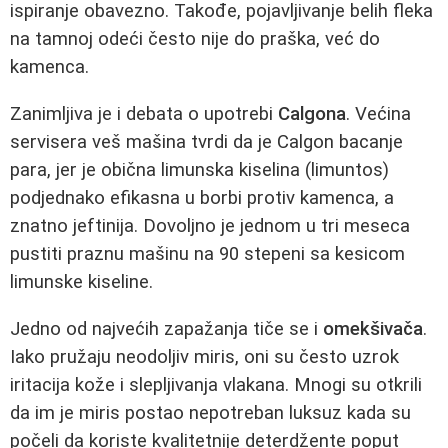
ispiranje obavezno. Takođe, pojavljivanje belih fleka
na tamnoj odeći često nije do praška, već do
kamenca.
Zanimljiva je i debata o upotrebi
Calgona
. Većina
servisera veš mašina tvrdi da je Calgon bacanje
para, jer je obična limunska kiselina (limuntos)
podjednako efikasna u borbi protiv kamenca, a
znatno jeftinija. Dovoljno je jednom u tri meseca
pustiti praznu mašinu na 90 stepeni sa kesicom
limunske kiseline.
Jedno od najvećih zapažanja tiče se i
omekšivača
.
Iako pružaju neodoljiv miris, oni su često uzrok
iritacija kože i slepljivanja vlakana. Mnogi su otkrili
da im je miris postao nepotreban luksuz kada su
počeli da koriste kvalitetnije deterdžente poput