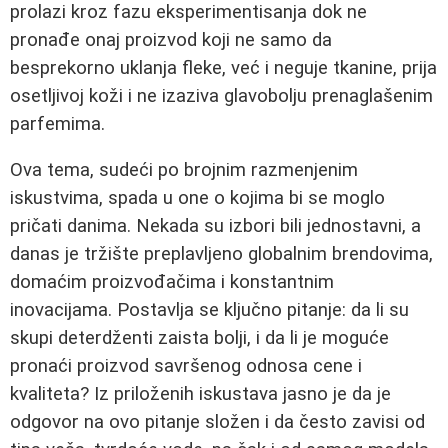
prolazi kroz fazu eksperimentisanja dok ne
pronađe onaj proizvod koji ne samo da
besprekorno uklanja fleke, već i neguje tkanine, prija
osetljivoj koži i ne izaziva glavobolju prenaglašenim
parfemima.
Ova tema, sudeći po brojnim razmenjenim
iskustvima, spada u one o kojima bi se moglo
pričati danima. Nekada su izbori bili jednostavni, a
danas je tržište preplavljeno globalnim brendovima,
domaćim proizvođačima i konstantnim
inovacijama. Postavlja se ključno pitanje: da li su
skupi deterdženti zaista bolji, i da li je moguće
pronaći proizvod savršenog odnosa cene i
kvaliteta? Iz priloženih iskustava jasno je da je
odgovor na ovo pitanje složen i da često zavisi od