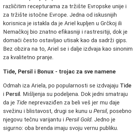
različitim recepturama za tržište Evropske unije i
za tržište istočne Evrope. Jedna od iskusnijih
korisnica je istakla da je Ariel kupljen u Grčkoj ili
Nemačkoj bio znatno efikasniji i rastresitiji, dok je
domaći često ostavljao utisak kao da sadrži gips.
Bez obzira na to, Ariel se i dalje izdvaja kao sinonim
za kvalitetno pranje.
Tide, Persil i Bonux - trojac za sve namene
Odmah iza Ariela, po popularnosti se izdvajaju
Tide
i
Persil
. Mišljenja su podeljena. Dok jedni smatraju
da je
Tide
neprevaziđen za beli veš jer mu daje
svežinu i blistavost, drugi se kunu u
Persil
, posebno
njegovu tečnu varijantu i
Persil Gold
. Jedno je
sigurno: oba brenda imaju svoju vernu publiku.