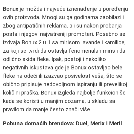
Bonux
je možda i najveće iznenađenje u poređenju
ovih proizvoda. Mnogi su ga godinama zaobilazili
zbog antipatičnih reklama, ali su nakon probanja
postali njegovi najvatreniji promoteri. Posebno se
izdvaja Bonux 2 u 1 sa mirisom lavande i kamilice,
za koji se tvrdi da ostavlja fenomenalan miris i da
odlično skida fleke. Ipak, postoji i nekoliko
negativnih iskustava gde je Bonux ostavljao bele
fleke na odeći ili izazvao posivelost veša, što se
obično pripisuje nedovoljnom ispiranju ili prevelikoj
količini praška. Bonux izgleda najbolje funkcioniše
kada se koristi u manjim dozama, u skladu sa
pravilom da manje često znači više.
Pobuna domaćih brendova: Duel, Merix i Meril