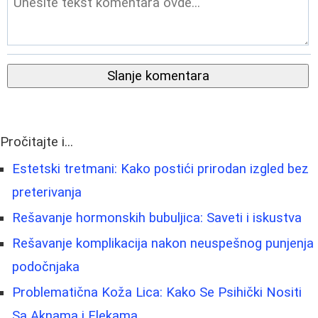
Slanje komentara
Pročitajte i...
Estetski tretmani: Kako postići prirodan izgled bez
preterivanja
Rešavanje hormonskih bubuljica: Saveti i iskustva
Rešavanje komplikacija nakon neuspešnog punjenja
podočnjaka
Problematična Koža Lica: Kako Se Psihički Nositi
Sa Aknama i Flekama