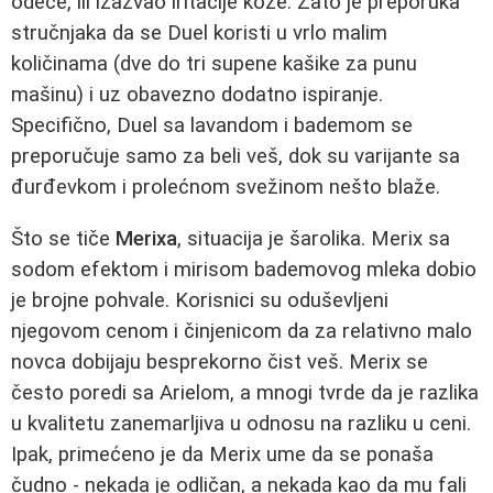
odeće, ili izazvao iritacije kože. Zato je preporuka
stručnjaka da se Duel koristi u vrlo malim
količinama (dve do tri supene kašike za punu
mašinu) i uz obavezno dodatno ispiranje.
Specifično, Duel sa lavandom i bademom se
preporučuje samo za beli veš, dok su varijante sa
đurđevkom i prolećnom svežinom nešto blaže.
Što se tiče
Merixa
, situacija je šarolika. Merix sa
sodom efektom i mirisom bademovog mleka dobio
je brojne pohvale. Korisnici su oduševljeni
njegovom cenom i činjenicom da za relativno malo
novca dobijaju besprekorno čist veš. Merix se
često poredi sa Arielom, a mnogi tvrde da je razlika
u kvalitetu zanemarljiva u odnosu na razliku u ceni.
Ipak, primećeno je da Merix ume da se ponaša
čudno - nekada je odličan, a nekada kao da mu fali