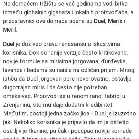
Na domaćem tržištu se već godinama vodi bitka
između globalnih giganata i lokalnih proizvođača, a
predstavnici ove domaće scene su
Duel
,
Merix
i
Meril
.
Duel
je doživeo pravu renesansu u iskustvima
korisnika. Dok su ranije verzije često kritikovane,
novije formule sa mirisima jorgovana, đurđevka,
lavande i badema su naišle na odličan prijem. Mnogi
ističu da Duel jorgovan pere neverovatno, ostavlja
dugotrajan miris i da često nije potreban
omekšivač. Proizvodi se u renomiranoj fabrici u
Zrenjaninu, što mu daje dodatni kredibilitet.
Međutim, postoji jedna začkoljica - Duel je
izuzetno
jak
. Nekoliko korisnika je prijavilo da im je oštetio
osetljivije tkanine, pa čak i pocepao novije komade