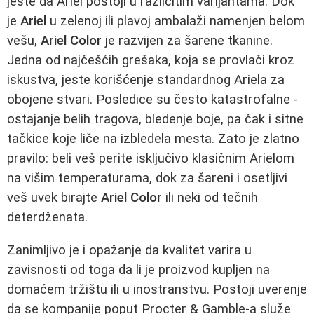
jeste da Ariel postoji u različitim varijantama. Dok
je
Ariel
u zelenoj ili plavoj ambalaži namenjen belom
vešu,
Ariel Color
je razvijen za šarene tkanine.
Jedna od najčešćih grešaka, koja se provlači kroz
iskustva, jeste korišćenje standardnog Ariela za
obojene stvari. Posledice su često katastrofalne -
ostajanje belih tragova, bledenje boje, pa čak i sitne
tačkice koje liče na izbledela mesta. Zato je zlatno
pravilo: beli veš perite isključivo klasičnim Arielom
na višim temperaturama, dok za šareni i osetljivi
veš uvek birajte
Ariel Color
ili neki od tečnih
deterdženata.
Zanimljivo je i opažanje da kvalitet varira u
zavisnosti od toga da li je proizvod kupljen na
domaćem tržištu ili u inostranstvu. Postoji uverenje
da se kompanije poput Procter & Gamble-a služe