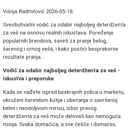
Višnja Radmilović
2026-05-18
Sveobuhvatni vodič za odabir najboljeg deterdženta
za veš na osnovu realnih iskustava. Poređenje
popularnih brendova, saveti za pranje belog,
šarenog i crnog veša, i kako postići besprekorne
rezultate pranja.
Vodič za odabir najboljeg deterdženta za veš -
iskustva i preporuke
Kada se nađete ispred beskrajnih polica u marketu,
okruženi šarenilom kutija i obećanja o savršenoj
belini i neodoljivom mirisu, izbor pravog
deterdženta za veš može delovati kao nemoguća
misija. Svaka domaćica, a sve češće i domaćini,