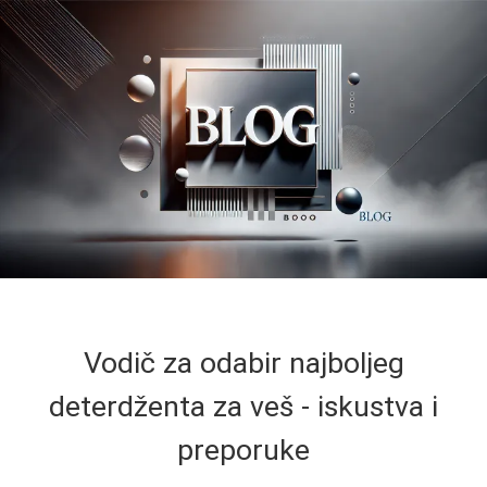
Vodič za odabir najboljeg
deterdženta za veš - iskustva i
preporuke