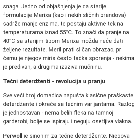
snaga. Jedno od objašnjenja je da starije
formulacije Merixa (kao i nekih sličnih brendova)
sadrže manje enzima, te postaju aktivne tek na
temperaturama iznad 55°C. To znači da pranje na
40°C sa starijim tipom Merixa možda neće dati
željene rezultate. Meril prati sličan obrazac, pri
čemu je njegov miris često tačka sporenja - nekima
je predivan, a drugima izaziva mučninu.
Tečni deterdženti - revolucija u pranju
Sve veći broj domaćica napušta klasične praškaste
deterdžente i okreće se tečnim varijantama. Razlog
je jednostavan - nema belih fleka na tamnoj
garderobi, bolje se ispiraju i neguju osetljiva vlakna.
Perwoll
je sinonim za tečne deterdžente. Njegova