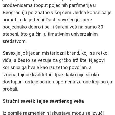
prodavnicama (poput pojedinih parfimerija u
Beogradu) i po znatno višoj ceni. Jedna korisnica je
primetila da je tečni Dash savršen jer pere
podjednako dobro i beli i šareni veš na samo 30
stepeni, što ga čini ultimativnim univerzalnim
sredstvom.
Savex
je još jedan misteriozni brend, koji se retko
viđa, a često se vezuje za grčko tržište. Njegovi
korisnici ga hvale kao izuzetno povoljan, a
iznenađujuće kvalitetan. Ipak, kako nije široko
dostupan, ostaje samo uspomena za one koji su ga
probali.
Stručni saveti: tajne savršenog veša
Iz gomile razmenjenih iskustava mogu se izvući