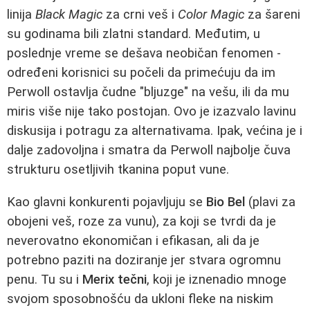
linija
Black Magic
za crni veš i
Color Magic
za šareni
su godinama bili zlatni standard. Međutim, u
poslednje vreme se dešava neobičan fenomen -
određeni korisnici su počeli da primećuju da im
Perwoll ostavlja čudne "bljuzge" na vešu, ili da mu
miris više nije tako postojan. Ovo je izazvalo lavinu
diskusija i potragu za alternativama. Ipak, većina je i
dalje zadovoljna i smatra da Perwoll najbolje čuva
strukturu osetljivih tkanina poput vune.
Kao glavni konkurenti pojavljuju se
Bio Bel
(plavi za
obojeni veš, roze za vunu), za koji se tvrdi da je
neverovatno ekonomičan i efikasan, ali da je
potrebno paziti na doziranje jer stvara ogromnu
penu. Tu su i
Merix tečni
, koji je iznenadio mnoge
svojom sposobnošću da ukloni fleke na niskim