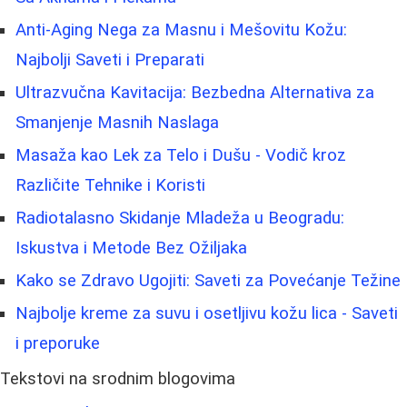
Anti-Aging Nega za Masnu i Mešovitu Kožu:
Najbolji Saveti i Preparati
Ultrazvučna Kavitacija: Bezbedna Alternativa za
Smanjenje Masnih Naslaga
Masaža kao Lek za Telo i Dušu - Vodič kroz
Različite Tehnike i Koristi
Radiotalasno Skidanje Mladeža u Beogradu:
Iskustva i Metode Bez Ožiljaka
Kako se Zdravo Ugojiti: Saveti za Povećanje Težine
Najbolje kreme za suvu i osetljivu kožu lica - Saveti
i preporuke
Tekstovi na srodnim blogovima