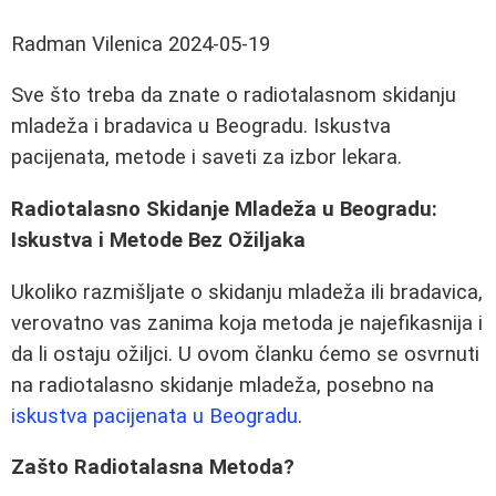
Radman Vilenica
2024-05-19
Sve što treba da znate o radiotalasnom skidanju
mladeža i bradavica u Beogradu. Iskustva
pacijenata, metode i saveti za izbor lekara.
Radiotalasno Skidanje Mladeža u Beogradu:
Iskustva i Metode Bez Ožiljaka
Ukoliko razmišljate o skidanju mladeža ili bradavica,
verovatno vas zanima koja metoda je najefikasnija i
da li ostaju ožiljci. U ovom članku ćemo se osvrnuti
na radiotalasno skidanje mladeža, posebno na
iskustva pacijenata u Beogradu
.
Zašto Radiotalasna Metoda?