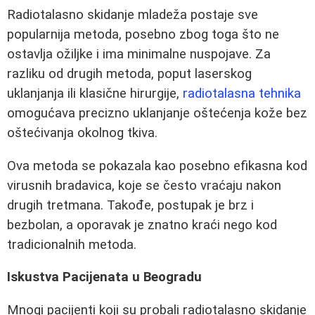
Radiotalasno skidanje mladeža postaje sve
popularnija metoda, posebno zbog toga što ne
ostavlja ožiljke i ima minimalne nuspojave. Za
razliku od drugih metoda, poput laserskog
uklanjanja ili klasične hirurgije,
radiotalasna tehnika
omogućava precizno uklanjanje oštećenja kože bez
oštećivanja okolnog tkiva.
Ova metoda se pokazala kao posebno efikasna kod
virusnih bradavica, koje se često vraćaju nakon
drugih tretmana. Takođe, postupak je brz i
bezbolan, a oporavak je znatno kraći nego kod
tradicionalnih metoda.
Iskustva Pacijenata u Beogradu
Mnogi pacijenti koji su probali radiotalasno skidanje