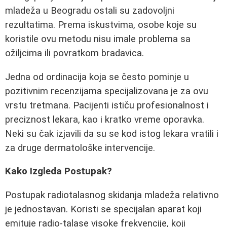
mladeža u Beogradu ostali su zadovoljni
rezultatima. Prema iskustvima, osobe koje su
koristile ovu metodu nisu imale problema sa
ožiljcima ili povratkom bradavica.
Jedna od ordinacija koja se često pominje u
pozitivnim recenzijama specijalizovana je za ovu
vrstu tretmana. Pacijenti ističu profesionalnost i
preciznost lekara, kao i kratko vreme oporavka.
Neki su čak izjavili da su se kod istog lekara vratili i
za druge dermatološke intervencije.
Kako Izgleda Postupak?
Postupak radiotalasnog skidanja mladeža relativno
je jednostavan. Koristi se specijalan aparat koji
emituje radio-talase visoke frekvencije, koji