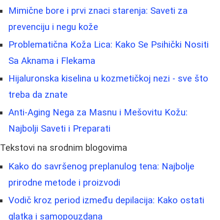
Mimične bore i prvi znaci starenja: Saveti za
prevenciju i negu kože
Problematična Koža Lica: Kako Se Psihički Nositi
Sa Aknama i Flekama
Hijaluronska kiselina u kozmetičkoj nezi - sve što
treba da znate
Anti-Aging Nega za Masnu i Mešovitu Kožu:
Najbolji Saveti i Preparati
Tekstovi na srodnim blogovima
Kako do savršenog preplanulog tena: Najbolje
prirodne metode i proizvodi
Vodič kroz period između depilacija: Kako ostati
glatka i samopouzdana