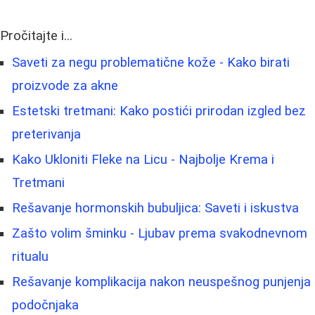
Pročitajte i...
Saveti za negu problematične kože - Kako birati
proizvode za akne
Estetski tretmani: Kako postići prirodan izgled bez
preterivanja
Kako Ukloniti Fleke na Licu - Najbolje Krema i
Tretmani
Rešavanje hormonskih bubuljica: Saveti i iskustva
Zašto volim šminku - Ljubav prema svakodnevnom
ritualu
Rešavanje komplikacija nakon neuspešnog punjenja
podočnjaka