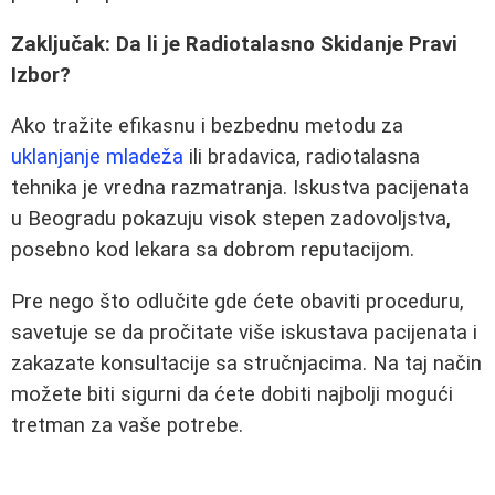
Zaključak: Da li je Radiotalasno Skidanje Pravi
Izbor?
Ako tražite efikasnu i bezbednu metodu za
uklanjanje mladeža
ili bradavica, radiotalasna
tehnika je vredna razmatranja. Iskustva pacijenata
u Beogradu pokazuju visok stepen zadovoljstva,
posebno kod lekara sa dobrom reputacijom.
Pre nego što odlučite gde ćete obaviti proceduru,
savetuje se da pročitate više iskustava pacijenata i
zakazate konsultacije sa stručnjacima. Na taj način
možete biti sigurni da ćete dobiti najbolji mogući
tretman za vaše potrebe.