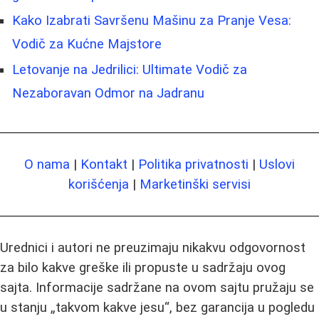
Kako Izabrati Savršenu Mašinu za Pranje Vesa:
Vodič za Kućne Majstore
Letovanje na Jedrilici: Ultimate Vodič za
Nezaboravan Odmor na Jadranu
O nama
|
Kontakt
|
Politika privatnosti
|
Uslovi
korišćenja
|
Marketinški servisi
Urednici i autori ne preuzimaju nikakvu odgovornost
za bilo kakve greške ili propuste u sadržaju ovog
sajta. Informacije sadržane na ovom sajtu pružaju se
u stanju „takvom kakve jesu“, bez garancija u pogledu