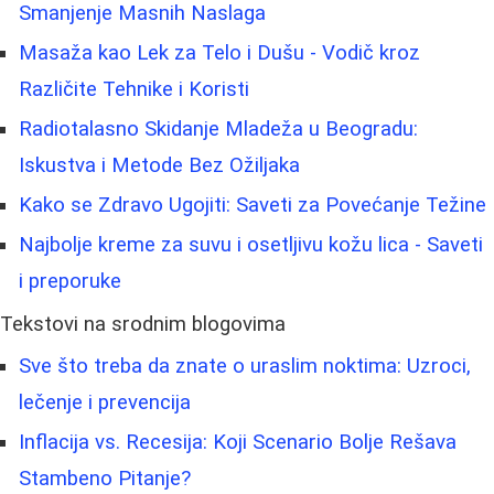
Smanjenje Masnih Naslaga
Masaža kao Lek za Telo i Dušu - Vodič kroz
Različite Tehnike i Koristi
Radiotalasno Skidanje Mladeža u Beogradu:
Iskustva i Metode Bez Ožiljaka
Kako se Zdravo Ugojiti: Saveti za Povećanje Težine
Najbolje kreme za suvu i osetljivu kožu lica - Saveti
i preporuke
Tekstovi na srodnim blogovima
Sve što treba da znate o uraslim noktima: Uzroci,
lečenje i prevencija
Inflacija vs. Recesija: Koji Scenario Bolje Rešava
Stambeno Pitanje?