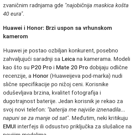
zvaničnim radnjama gde
"najobičnija maskica košta
40 eura"
.
Huawei i Honor: Brzi uspon sa vrhunskom
kamerom
Huawei je postao ozbiljan konkurent, posebno
zahvaljujući saradnji sa
Leica
na kamerama. Modeli
kao što su
P20 Pro
i
Mate 20 Pro
dobijaju odlične
recenzije, a
Honor
(Huaweijeva pod-marka) nudi
slične specifikacije po nižoj ceni. Korisnike
oduševljava brzina, kvalitet fotografija i
dugotrajnost baterije. Jedan korisnik je rekao za
svoj novi telefon:
"baterija me najviše iznenadila...
napuni se za manje od sat"
. Međutim, neki kritikuju
EMUI
interfejs ili odsustvo priključka za slušalice na
novijim modelima.