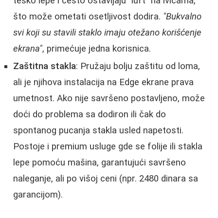
teško lepe i često ostavljaju "luft" na ivicama,
što može ometati osetljivost dodira.
"Bukvalno
svi koji su stavili staklo imaju otežano korišćenje
ekrana"
, primećuje jedna korisnica.
Zaštitna stakla
: Pružaju bolju zaštitu od loma,
ali je njihova instalacija na Edge ekrane prava
umetnost. Ako nije savršeno postavljeno, može
doći do problema sa dodiron ili čak do
spontanog pucanja stakla usled napetosti.
Postoje i premium usluge gde se folije ili stakla
lepe pomoću mašina, garantujući savršeno
naleganje, ali po višoj ceni (npr. 2480 dinara sa
garancijom).