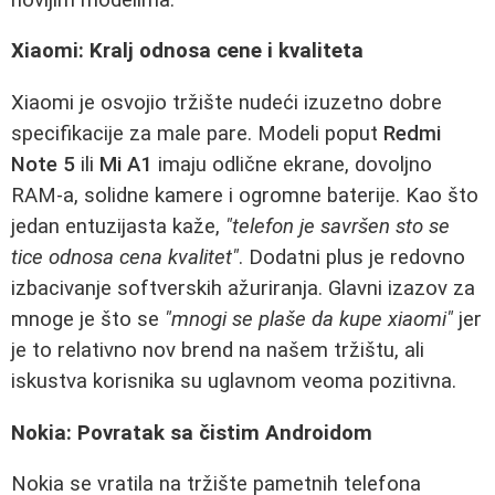
Xiaomi: Kralj odnosa cene i kvaliteta
Xiaomi je osvojio tržište nudeći izuzetno dobre
specifikacije za male pare. Modeli poput
Redmi
Note 5
ili
Mi A1
imaju odlične ekrane, dovoljno
RAM-a, solidne kamere i ogromne baterije. Kao što
jedan entuzijasta kaže,
"telefon je savršen sto se
tice odnosa cena kvalitet"
. Dodatni plus je redovno
izbacivanje softverskih ažuriranja. Glavni izazov za
mnoge je što se
"mnogi se plaše da kupe xiaomi"
jer
je to relativno nov brend na našem tržištu, ali
iskustva korisnika su uglavnom veoma pozitivna.
Nokia: Povratak sa čistim Androidom
Nokia se vratila na tržište pametnih telefona