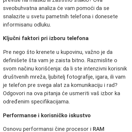
sveobuhvatna analiza će vam pomoći da se
snalazite u svetu pametnih telefona i donesete
informisanu odluku.
Ključni faktori pri izboru telefona
Pre nego što krenete u kupovinu, važno je da
definišete šta vam je zaista bitno. Razmislite o
svom načinu korišćenja: da li ste intenzivni korisnik
društvenih mreža, ljubitelj fotografije, igara, ili vam
je telefon pre svega alat za komunikaciju i rad?
Odgovori na ova pitanja će usmeriti vaš izbor ka
određenim specifikacijama.
Performanse i korisničko iskustvo
Osnovu performansi čine procesor i
RAM