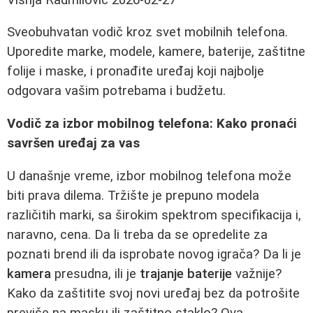
Sveobuhvatan vodič kroz svet mobilnih telefona.
Uporedite marke, modele, kamere, baterije, zaštitne
folije i maske, i pronađite uređaj koji najbolje
odgovara vašim potrebama i budžetu.
Vodič za izbor mobilnog telefona: Kako pronaći
savršen uređaj za vas
U današnje vreme, izbor mobilnog telefona može
biti prava dilema. Tržište je prepuno modela
različitih marki, sa širokim spektrom specifikacija i,
naravno, cena. Da li treba da se opredelite za
poznati brend ili da isprobate novog igrača? Da li je
kamera
presudna, ili je
trajanje baterije
važnije?
Kako da zaštitite svoj novi uređaj bez da potrošite
previše na masku ili zaštitno staklo? Ova