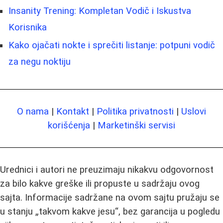
Insanity Trening: Kompletan Vodič i Iskustva
Korisnika
Kako ojačati nokte i sprečiti listanje: potpuni vodič
za negu noktiju
O nama
|
Kontakt
|
Politika privatnosti
|
Uslovi
korišćenja
|
Marketinški servisi
Urednici i autori ne preuzimaju nikakvu odgovornost
za bilo kakve greške ili propuste u sadržaju ovog
sajta. Informacije sadržane na ovom sajtu pružaju se
u stanju „takvom kakve jesu“, bez garancija u pogledu