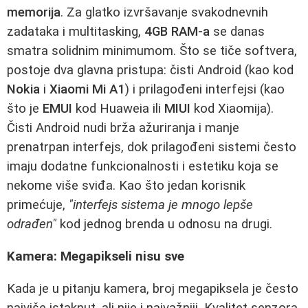
memorija
. Za glatko izvršavanje svakodnevnih
zadataka i multitasking,
4GB RAM-a
se danas
smatra solidnim minimumom. Što se tiče softvera,
postoje dva glavna pristupa: čisti Android (kao kod
Nokia
i
Xiaomi Mi A1
) i prilagođeni interfejsi (kao
što je
EMUI
kod Huaweia ili
MIUI
kod Xiaomija).
Čisti Android nudi brža ažuriranja i manje
prenatrpan interfejs, dok prilagođeni sistemi često
imaju dodatne funkcionalnosti i estetiku koja se
nekome više sviđa. Kao što jedan korisnik
primećuje,
"interfejs sistema je mnogo lepše
odrađen"
kod jednog brenda u odnosu na drugi.
Kamera: Megapikseli nisu sve
Kada je u pitanju kamera, broj megapiksela je često
najviše istaknut, ali nije i najvažniji. Kvalitet senzora,