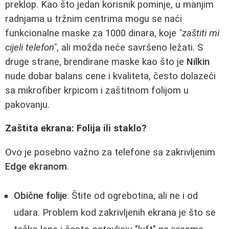
preklop. Kao što jedan korisnik pominje, u manjim
radnjama u tržnim centrima mogu se naći
funkcionalne maske za 1000 dinara, koje
"zaštiti mi
cijeli telefon"
, ali možda neće savršeno ležati. S
druge strane, brendirane maske kao što je
Nilkin
nude dobar balans cene i kvaliteta, često dolazeći
sa mikrofiber krpicom i zaštitnom folijom u
pakovanju.
Zaštita ekrana: Folija ili staklo?
Ovo je posebno važno za telefone sa zakrivljenim
Edge ekranom
.
Obične folije
: Štite od ogrebotina, ali ne i od
udara. Problem kod zakrivljenih ekrana je što se