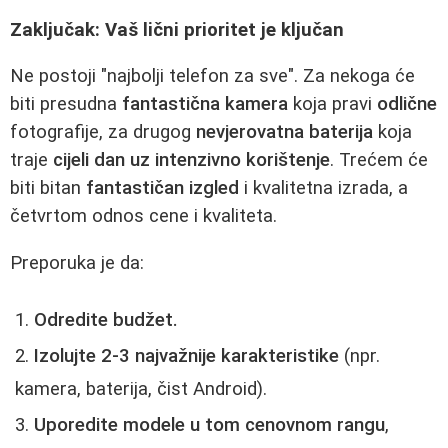
Zaključak: Vaš lični prioritet je ključan
Ne postoji "najbolji telefon za sve". Za nekoga će
biti presudna
fantastična kamera
koja pravi
odlične
fotografije, za drugog
nevjerovatna baterija
koja
traje
cijeli dan uz intenzivno korištenje
. Trećem će
biti bitan
fantastičan izgled
i kvalitetna izrada, a
četvrtom odnos cene i kvaliteta.
Preporuka je da:
Odredite budžet.
Izolujte 2-3 najvažnije karakteristike
(npr.
kamera, baterija, čist Android).
Uporedite modele u tom cenovnom rangu
,