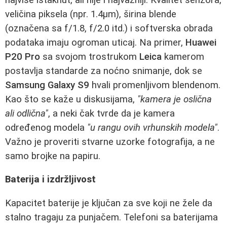
veličina piksela (npr. 1.4µm), širina blende
(označena sa f/1.8, f/2.0 itd.) i softverska obrada
podataka imaju ogroman uticaj. Na primer,
Huawei
P20 Pro
sa svojom trostrukom
Leica
kamerom
postavlja standarde za noćno snimanje, dok se
Samsung Galaxy S9
hvali promenljivom blendenom.
Kao što se kaže u diskusijama,
"kamera je oslična
ali odlična"
, a neki čak tvrde da je kamera
određenog modela
"u rangu ovih vrhunskih modela"
.
Važno je proveriti stvarne uzorke fotografija, a ne
samo brojke na papiru.
Baterija i izdržljivost
Kapacitet baterije je ključan za sve koji ne žele da
stalno tragaju za punjačem. Telefoni sa baterijama