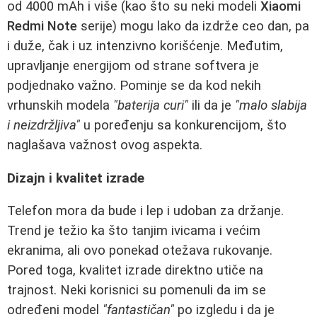
od 4000 mAh i više (kao što su neki modeli
Xiaomi
Redmi Note
serije) mogu lako da izdrže ceo dan, pa
i duže, čak i uz intenzivno korišćenje. Međutim,
upravljanje energijom od strane softvera je
podjednako važno. Pominje se da kod nekih
vrhunskih modela
"baterija curi"
ili da je
"malo slabija
i neizdržljiva"
u poređenju sa konkurencijom, što
naglašava važnost ovog aspekta.
Dizajn i kvalitet izrade
Telefon mora da bude i lep i udoban za držanje.
Trend je težio ka što tanjim ivicama i većim
ekranima, ali ovo ponekad otežava rukovanje.
Pored toga, kvalitet izrade direktno utiče na
trajnost. Neki korisnici su pomenuli da im se
određeni model
"fantastičan"
po izgledu i da je