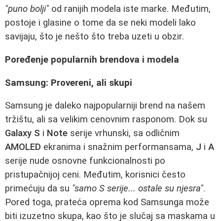
"puno bolji"
od ranijih modela iste marke. Međutim,
postoje i glasine o tome da se neki modeli lako
savijaju, što je nešto što treba uzeti u obzir.
Poređenje popularnih brendova i modela
Samsung: Provereni, ali skupi
Samsung je daleko najpopularniji brend na našem
tržištu, ali sa velikim cenovnim rasponom. Dok su
Galaxy S
i
Note
serije vrhunski, sa odličnim
AMOLED
ekranima i snažnim performansama,
J
i
A
serije nude osnovne funkcionalnosti po
pristupačnijoj ceni. Međutim, korisnici često
primećuju da su
"samo S serije... ostale su njesra"
.
Pored toga, prateća oprema kod Samsunga može
biti izuzetno skupa, kao što je slučaj sa maskama u