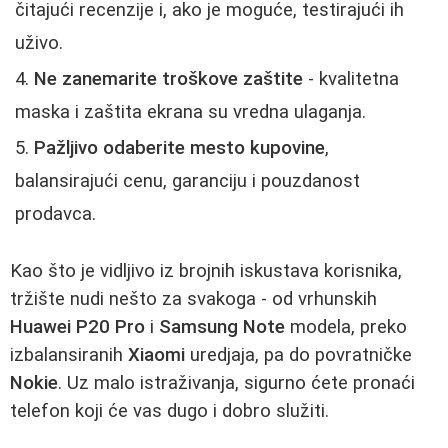
čitajući recenzije i, ako je moguće, testirajući ih
uživo.
Ne zanemarite troškove zaštite
- kvalitetna
maska i zaštita ekrana su vredna ulaganja.
Pažljivo odaberite mesto kupovine
,
balansirajući cenu, garanciju i pouzdanost
prodavca.
Kao što je vidljivo iz brojnih iskustava korisnika,
tržište nudi nešto za svakoga - od vrhunskih
Huawei P20 Pro
i
Samsung Note
modela, preko
izbalansiranih
Xiaomi
uredjaja, pa do povratničke
Nokie
. Uz malo istraživanja, sigurno ćete pronaći
telefon koji će vas dugo i dobro služiti.