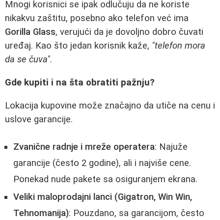
Mnogi korisnici se ipak odlučuju da ne koriste
nikakvu zaštitu, posebno ako telefon već ima
Gorilla Glass
, verujući da je dovoljno dobro čuvati
uređaj. Kao što jedan korisnik kaže,
"telefon mora
da se čuva"
.
Gde kupiti i na šta obratiti pažnju?
Lokacija kupovine može značajno da utiče na cenu i
uslove garancije.
Zvanične radnje i mreže operatera
: Najuže
garancije (često 2 godine), ali i najviše cene.
Ponekad nude pakete sa osiguranjem ekrana.
Veliki maloprodajni lanci (Gigatron, Win Win,
Tehnomanija)
: Pouzdano, sa garancijom, često