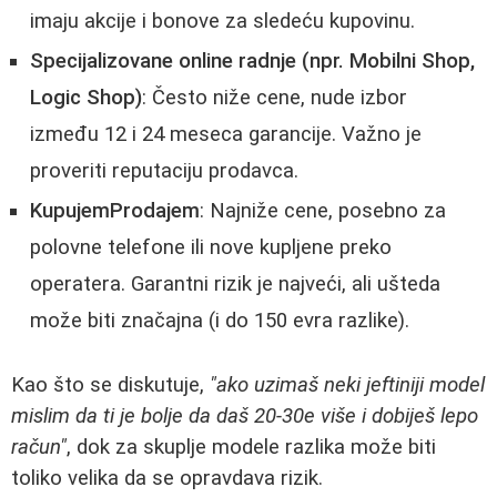
imaju akcije i bonove za sledeću kupovinu.
Specijalizovane online radnje (npr. Mobilni Shop,
Logic Shop)
: Često niže cene, nude izbor
između 12 i 24 meseca garancije. Važno je
proveriti reputaciju prodavca.
KupujemProdajem
: Najniže cene, posebno za
polovne telefone ili nove kupljene preko
operatera. Garantni rizik je najveći, ali ušteda
može biti značajna (i do 150 evra razlike).
Kao što se diskutuje,
"ako uzimaš neki jeftiniji model
mislim da ti je bolje da daš 20-30e više i dobiješ lepo
račun"
, dok za skuplje modele razlika može biti
toliko velika da se opravdava rizik.