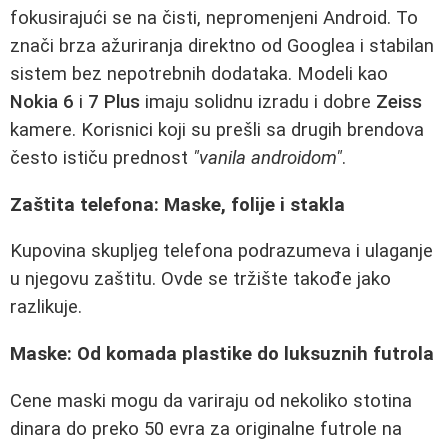
fokusirajući se na čisti, nepromenjeni Android. To
znači brza ažuriranja direktno od Googlea i stabilan
sistem bez nepotrebnih dodataka. Modeli kao
Nokia 6
i
7 Plus
imaju solidnu izradu i dobre
Zeiss
kamere. Korisnici koji su prešli sa drugih brendova
često ističu prednost
"vanila androidom"
.
Zaštita telefona: Maske, folije i stakla
Kupovina skupljeg telefona podrazumeva i ulaganje
u njegovu zaštitu. Ovde se tržište takođe jako
razlikuje.
Maske: Od komada plastike do luksuznih futrola
Cene maski mogu da variraju od nekoliko stotina
dinara do preko 50 evra za originalne futrole na