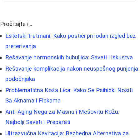
Pročitajte i...
Estetski tretmani: Kako postići prirodan izgled bez
preterivanja
Rešavanje hormonskih bubuljica: Saveti i iskustva
Rešavanje komplikacija nakon neuspešnog punjenja
podočnjaka
Problematična Koža Lica: Kako Se Psihički Nositi
Sa Aknama i Flekama
Anti-Aging Nega za Masnu i Mešovitu Kožu:
Najbolji Saveti i Preparati
Ultrazvučna Kavitacija: Bezbedna Alternativa za