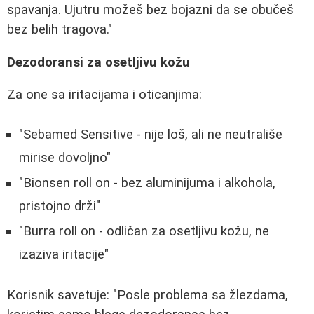
spavanja. Ujutru možeš bez bojazni da se obučeš
bez belih tragova."
Dezodoransi za osetljivu kožu
Za one sa iritacijama i oticanjima:
"Sebamed Sensitive - nije loš, ali ne neutrališe
mirise dovoljno"
"Bionsen roll on - bez aluminijuma i alkohola,
pristojno drži"
"Burra roll on - odličan za osetljivu kožu, ne
izaziva iritacije"
Korisnik savetuje: "Posle problema sa žlezdama,