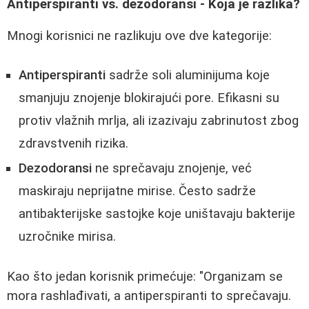
Antiperspiranti vs. dezodoransi - Koja je razlika?
Mnogi korisnici ne razlikuju ove dve kategorije:
Antiperspiranti
sadrže soli aluminijuma koje
smanjuju znojenje blokirajući pore. Efikasni su
protiv vlažnih mrlja, ali izazivaju zabrinutost zbog
zdravstvenih rizika.
Dezodoransi
ne sprečavaju znojenje, već
maskiraju neprijatne mirise. Često sadrže
antibakterijske sastojke koje uništavaju bakterije
uzročnike mirisa.
Kao što jedan korisnik primećuje: "Organizam se
mora rashlađivati, a antiperspiranti to sprečavaju.