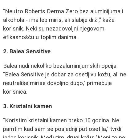
"Neutro Roberts Derma Zero bez aluminijuma i
alkohola - ima lep miris, ali slabije drži," kaže
korisnik. Neki su nezadovoljni njegovom
efikasnošću u toplim danima.
2. Balea Sensitive
Balea nudi nekoliko bezaluminijumskih opcija.
"Balea Sensitive je dobar za osetljivu kožu, ali ne
neutrališe mirise dovoljno dugo," primećuje
korisnica.
3. Kristalni kamen
"Koristim kristalni kamen preko 10 godina. Ne
pamtim kad sam se poslednji put osetila," tvrdi
jedan korisnik. Međutim, drugi kažu: "Meni to ne