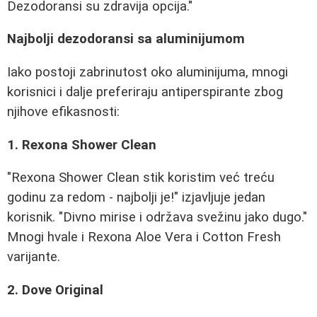
Dezodoransi su zdravija opcija."
Najbolji dezodoransi sa aluminijumom
Iako postoji zabrinutost oko aluminijuma, mnogi
korisnici i dalje preferiraju antiperspirante zbog
njihove efikasnosti:
1. Rexona Shower Clean
"Rexona Shower Clean stik koristim već treću
godinu za redom - najbolji je!" izjavljuje jedan
korisnik. "Divno mirise i održava svežinu jako dugo."
Mnogi hvale i Rexona Aloe Vera i Cotton Fresh
varijante.
2. Dove Original