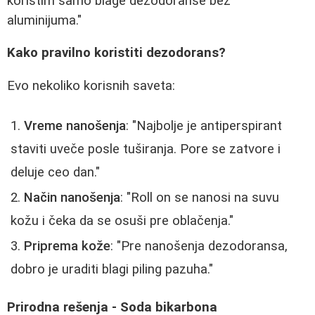
koristim samo blage dezodoranse bez
aluminijuma."
Kako pravilno koristiti dezodorans?
Evo nekoliko korisnih saveta:
Vreme nanošenja
: "Najbolje je antiperspirant
staviti uveče posle tuširanja. Pore se zatvore i
deluje ceo dan."
Način nanošenja
: "Roll on se nanosi na suvu
kožu i čeka da se osuši pre oblačenja."
Priprema kože
: "Pre nanošenja dezodoransa,
dobro je uraditi blagi piling pazuha."
Prirodna rešenja - Soda bikarbona