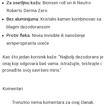
Za osetljivu kožu
: Bionsen roll on ili Neutro
Roberts Derma Zero
Bez aluminijuma
: Kristalni kamen kombinovan sa
blagim dezodoransom
Protiv fleka
: Nivea Invisible ili nanošenje
antiperspiranta uveče
Kao što jedan korisnik kaže: "Najbolji dezodorans je
onaj koji odgovara baš vama. Istražujte, testirajte i
pronađite svoj savršeni miris."
Komentari
Trenutno nema komentara za ovaj članak.