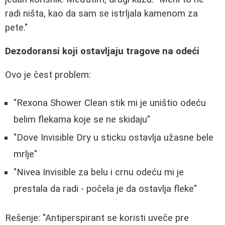
radi ništa, kao da sam se istrljala kamenom za
pete."
Dezodoransi koji ostavljaju tragove na odeći
Ovo je čest problem:
"Rexona Shower Clean stik mi je uništio odeću
belim flekama koje se ne skidaju"
"Dove Invisible Dry u sticku ostavlja užasne bele
mrlje"
"Nivea Invisible za belu i crnu odeću mi je
prestala da radi - počela je da ostavlja fleke"
Rešenje: "Antiperspirant se koristi uveče pre