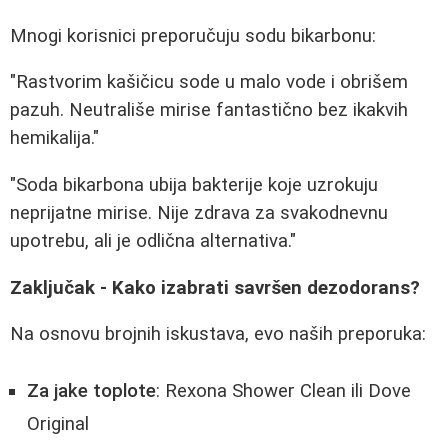
Mnogi korisnici preporučuju sodu bikarbonu:
"Rastvorim kašičicu sode u malo vode i obrišem
pazuh. Neutrališe mirise fantastično bez ikakvih
hemikalija."
"Soda bikarbona ubija bakterije koje uzrokuju
neprijatne mirise. Nije zdrava za svakodnevnu
upotrebu, ali je odlična alternativa."
Zaključak - Kako izabrati savršen dezodorans?
Na osnovu brojnih iskustava, evo naših preporuka:
Za jake toplote
: Rexona Shower Clean ili Dove
Original