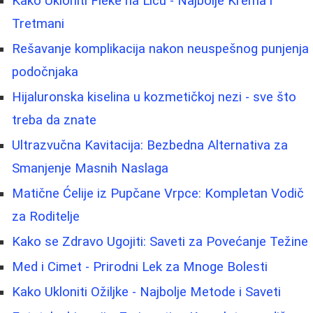
Kako Ukloniti Fleke na Licu - Najbolje Krema i
Tretmani
Rešavanje komplikacija nakon neuspešnog punjenja
podočnjaka
Hijaluronska kiselina u kozmetičkoj nezi - sve što
treba da znate
Ultrazvučna Kavitacija: Bezbedna Alternativa za
Smanjenje Masnih Naslaga
Matične Ćelije iz Pupčane Vrpce: Kompletan Vodič
za Roditelje
Kako se Zdravo Ugojiti: Saveti za Povećanje Težine
Med i Cimet - Prirodni Lek za Mnoge Bolesti
Kako Ukloniti Ožiljke - Najbolje Metode i Saveti