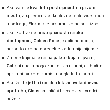
Ako vam je
kvalitet i postojanost na prvom
mestu
, a spremni ste da uložite malo više truda
u potragu,
Flormar
je nesumnjivo najbolji izbor.
Ukoliko tražite
pristupačnost i široku
dostupnost
,
Golden Rose
je solidna opcija,
naročito ako se opredelite za tamnije nijanse.
Za one kojima je
širina palete boja najvažnija
,
Gabrini
nudi mnogo zanimljivih nijansi, ali budite
spremni na kompromis u pogledu trajnosti.
Ako želite
jeftin i solidan lak za svakodnevnu
upotrebu
,
Classics
i slični brendovi su vredni
pažnje.