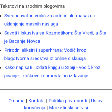
Tekstovi na srodnim blogovima
Sveobuhvatan vodič za anti-celulit masažu i
uklanjanje masnih naslaga
Saveti i Iskustva sa Kozmetikom: Šta Vredi, a Šta
je Bacanje Novca
Prirodni eliksiri i superhrana: Vodič kroz
blagotvorna sredstva iz online diskusija
Kako napisati i izdati knjigu u Srbiji - vodič kroz
pisanje, troškove i samostalno izdavanje
O nama
|
Kontakt
|
Politika privatnosti
|
Uslovi
korišćenja
|
Marketinški servisi