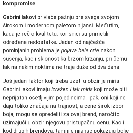
kompromise
Gabrini lakovi
privlače pažnju pre svega svojom
širokom i modernom paletom nijansi. Međutim,
kada je reč o kvalitetu, korisnici su primetili
određene nedostatke. Jedan od najčešće
pominjanih problema je
pojava bele crte
nakon
sušenja, kao i sklonost ka brzom krzanju, pri čemu
lak na nekim noktima ne traje duže od dva dana.
Još jedan faktor koji treba uzeti u obzir je miris.
Gabrini lakovi imaju
izražen i jak miris
koji može biti
neprijatan osetljivijim pojedincima. Ipak, oni koji ne
daju toliko značaja na trajnost, a cene širok izbor
boja, mogu se opredeliti za ovaj brend, naročito
uzimajući u obzir njegovu pristupačnu cenu. Kao i
kod drugih brendova, tamnije nijanse pokazuju bolje