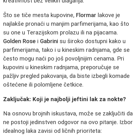
kreativnost bez velikih ulaganja.
Što se tiče mesta kupovine,
Flormar
lakove je
najlakše pronaći u manjim parfimerijama, kao što
su one u Terazijskom prolazu ili na pijacama.
Golden Rose
i
Gabrini
su široko dostupni kako u
parfimerijama, tako i u kineskim radnjama, gde se
često mogu naći po još povoljnijim cenama. Pri
kupovini u kineskim radnjama, preporučuje se
pažljiv pregled pakovanja, da biste izbegli komade
oštećene ili polomljene četkice.
Zaključak: Koji je najbolji jeftini lak za nokte?
Na osnovu brojnih iskustava, može se zaključiti da
ne postoji jedinstven odgovor na ovo pitanje. Izbor
idealnog laka zavisi od ličnih prioriteta: