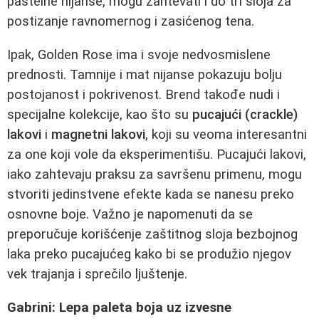
pastelne nijanse, mogu zahtevati i do tri sloja za
postizanje ravnomernog i zasićenog tena.
Ipak, Golden Rose ima i svoje nedvosmislene
prednosti. Tamnije i mat nijanse pokazuju bolju
postojanost i pokrivenost. Brend takođe nudi i
specijalne kolekcije, kao što su
pucajući (crackle)
lakovi
i
magnetni lakovi
, koji su veoma interesantni
za one koji vole da eksperimentišu. Pucajući lakovi,
iako zahtevaju praksu za savršenu primenu, mogu
stvoriti jedinstvene efekte kada se nanesu preko
osnovne boje. Važno je napomenuti da se
preporučuje korišćenje zaštitnog sloja bezbojnog
laka preko pucajućeg kako bi se produžio njegov
vek trajanja i sprečilo ljuštenje.
Gabrini: Lepa paleta boja uz izvesne