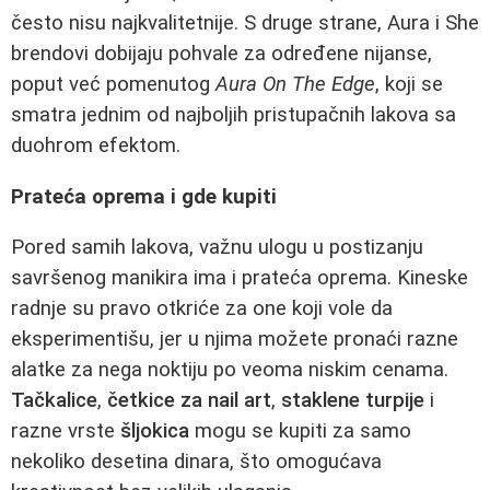
često nisu najkvalitetnije. S druge strane, Aura i She
brendovi dobijaju pohvale za određene nijanse,
poput već pomenutog
Aura On The Edge
, koji se
smatra jednim od najboljih pristupačnih lakova sa
duohrom efektom.
Prateća oprema i gde kupiti
Pored samih lakova, važnu ulogu u postizanju
savršenog manikira ima i prateća oprema. Kineske
radnje su pravo otkriće za one koji vole da
eksperimentišu, jer u njima možete pronaći razne
alatke za nega noktiju po veoma niskim cenama.
Tačkalice
,
četkice za nail art
,
staklene turpije
i
razne vrste
šljokica
mogu se kupiti za samo
nekoliko desetina dinara, što omogućava