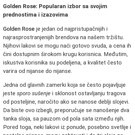
Golden Rose: Popularan izbor sa svojim
prednostima i izazovima
Golden Rose
je jedan od najpristupačnijih i
najrasprostranjenijih brendova na našem tržištu.
Njihovi lakovi se mogu naći gotovo svuda, a cena ih
čini dostupnim širokom krugu korisnica. Međutim,
iskustva korisnika su podeljena, a kvalitet često
varira od nijanse do nijanse.
Jedna od glavnih zamerki koja se često pojavljuje
jeste
sporo sušenje
i sklonost ostavljanju tragova
od posteljine, naročito ako se nanose deblji slojevi.
Da biste ovo izbegli, preporučuje se nanošenje dva
tanka sloja, sa pauzom od pola sata između njih.
Pored toga, neki lakovi iz ponude, posebno svetlije i