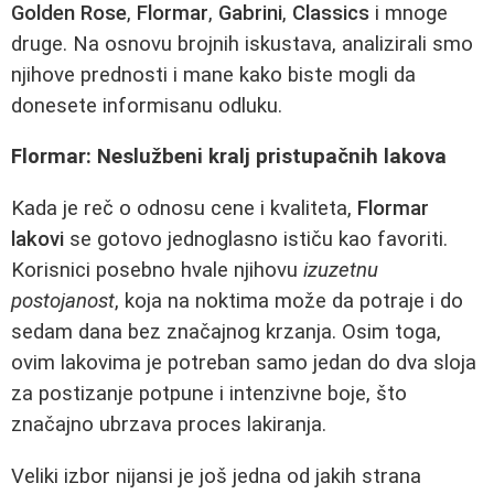
Golden Rose
,
Flormar
,
Gabrini
,
Classics
i mnoge
druge. Na osnovu brojnih iskustava, analizirali smo
njihove prednosti i mane kako biste mogli da
donesete informisanu odluku.
Flormar: Neslužbeni kralj pristupačnih lakova
Kada je reč o odnosu cene i kvaliteta,
Flormar
lakovi
se gotovo jednoglasno ističu kao favoriti.
Korisnici posebno hvale njihovu
izuzetnu
postojanost
, koja na noktima može da potraje i do
sedam dana bez značajnog krzanja. Osim toga,
ovim lakovima je potreban samo jedan do dva sloja
za postizanje potpune i intenzivne boje, što
značajno ubrzava proces lakiranja.
Veliki izbor nijansi je još jedna od jakih strana