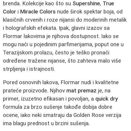
brenda. Kolekcije kao što su
Supershine
,
True
Color
i
Miracle Colors
nude širok spektar boja, od
klasičnih crvenih i roze nijansi do moderinih metalik
i holografskih efekata. Ipak, glavni izazov sa
Flormar lakovima je njihova dostupnost. Iako se
mogu naći u pojedinim parfimerijama, poput one u
Terazijskom prolazu, često je teško pronaći
određene tražene nijanse, što zahteva malo više
strpljenja i istrajnosti.
Pored osnovnih lakova, Flormar nudi i kvalitetne
prateće proizvode. Njihov
mat premaz
je, na
primer, izuzetno efikasan i povoljan, a
quick dry
formula za brzo sušenje takođe dobija dobre
ocene, iako neki smatraju da Golden Rose verzija
ima blagu prednost u brzini sušenja.