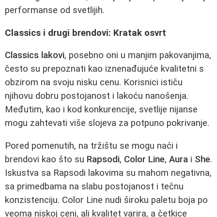
performanse od svetlijih.
Classics i drugi brendovi: Kratak osvrt
Classics lakovi
, posebno oni u manjim pakovanjima,
često su prepoznati kao iznenađujuće kvalitetni s
obzirom na svoju nisku cenu. Korisnici ističu
njihovu dobru postojanost i lakoću nanošenja.
Međutim, kao i kod konkurencije, svetlije nijanse
mogu zahtevati više slojeva za potpuno pokrivanje.
Pored pomenutih, na tržištu se mogu naći i
brendovi kao što su
Rapsodi
,
Color Line
,
Aura
i
She
.
Iskustva sa Rapsodi lakovima su mahom negativna,
sa primedbama na slabu postojanost i tečnu
konzistenciju. Color Line nudi široku paletu boja po
veoma niskoj ceni, ali kvalitet varira, a četkice