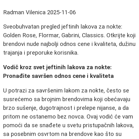
Radman Vilenica
2025-11-06
Sveobuhvatan pregled jeftinih lakova za nokte:
Golden Rose, Flormar, Gabrini, Classics. Otkrijte koji
brendovi nude najbolji odnos cene i kvaliteta, dužinu
trajanja i preporuke korisnika.
Vodič kroz svet jeftinih lakova za nokte:
Pronađite savršen odnos cene i kvaliteta
U potrazi za savršenim lakom za nokte, često se
susrećemo sa brojnim brendovima koji obećavaju
brzo sušenje, dugotrajnost i prelepe nijanse, a da
pritom ne ostanemo bez novca. Ovaj vodić će vam
pomoći da se snađete u svetu pristupačnih lakova,
sa posebnim osvrtom na brendove kao što su