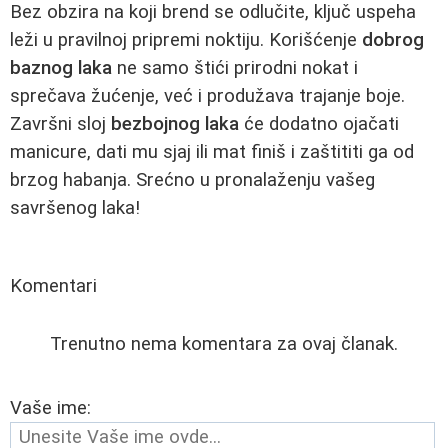
Bez obzira na koji brend se odlučite, ključ uspeha
leži u pravilnoj pripremi noktiju. Korišćenje
dobrog
baznog laka
ne samo štići prirodni nokat i
sprečava žućenje, već i produžava trajanje boje.
Završni sloj
bezbojnog laka
će dodatno ojačati
manicure, dati mu sjaj ili mat finiš i zaštititi ga od
brzog habanja. Srećno u pronalaženju vašeg
savršenog laka!
Komentari
Trenutno nema komentara za ovaj članak.
Vaše ime: