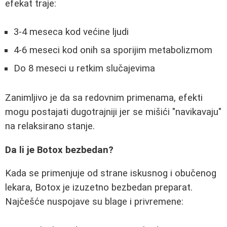
efekat traje:
3-4 meseca kod većine ljudi
4-6 meseci kod onih sa sporijim metabolizmom
Do 8 meseci u retkim slučajevima
Zanimljivo je da sa redovnim primenama, efekti
mogu postajati dugotrajniji jer se mišići "navikavaju"
na relaksirano stanje.
Da li je Botox bezbedan?
Kada se primenjuje od strane iskusnog i obučenog
lekara, Botox je izuzetno bezbedan preparat.
Najčešće nuspojave su blage i privremene: