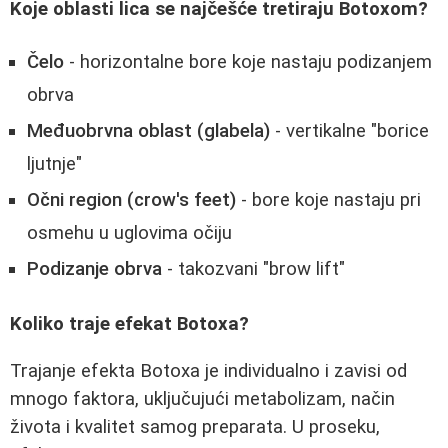
Koje oblasti lica se najčešće tretiraju Botoxom?
Čelo
- horizontalne bore koje nastaju podizanjem
obrva
Međuobrvna oblast (glabela)
- vertikalne "borice
ljutnje"
Očni region (crow's feet)
- bore koje nastaju pri
osmehu u uglovima očiju
Podizanje obrva
- takozvani "brow lift"
Koliko traje efekat Botoxa?
Trajanje efekta Botoxa je individualno i zavisi od
mnogo faktora, uključujući metabolizam, način
života i kvalitet samog preparata. U proseku,