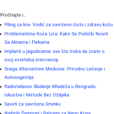
Pročitajte i...
Piling za lice: Vodič za savršeno čistu i zdravu kožu
Problematična Koža Lica: Kako Se Psihički Nositi
Sa Aknama i Flekama
Implanti u jagodicama: sve što treba da znate o
ovoj estetskoj intervenciji
Snaga Alternativne Medicine: Prirodno Lečenje i
Autosugestija
Radiotalasno Skidanje Mladeža u Beogradu:
Iskustva i Metode Bez Ožiljaka
Saveti za savršenu šminku
Najbolji Šamponi i Balsami za Negu Kose