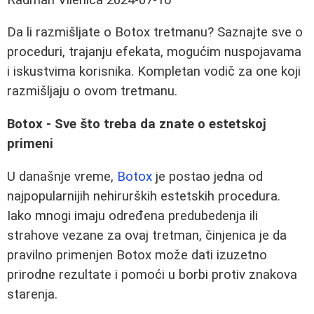
Da li razmišljate o Botox tretmanu? Saznajte sve o
proceduri, trajanju efekata, mogućim nuspojavama
i iskustvima korisnika. Kompletan vodič za one koji
razmišljaju o ovom tretmanu.
Botox - Sve što treba da znate o estetskoj
primeni
U današnje vreme,
Botox
je postao jedna od
najpopularnijih nehirurških estetskih procedura.
Iako mnogi imaju određena predubedenja ili
strahove vezane za ovaj tretman, činjenica je da
pravilno primenjen Botox može dati izuzetno
prirodne rezultate i pomoći u borbi protiv znakova
starenja.