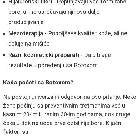
Hijaluronski fileri
- Popunjavaju već formirane
bore, ali ne sprečavaju njihovo dalje
produbljivanje
Mezoterapija
- Poboljšava kvalitet kože, ali ne
deluje na mišiće
Razni kozmetički preparati
- Daju blage
rezultate u poređenju sa Botoxom
Kada početi sa Botoxom?
Ne postoji univerzalni odgovor na ovo pitanje. Neke
žene počinju sa preventivnim tretmanima već u
kasnim 20-im ili ranim 30-im godinama, dok druge
čekaju dok ne uoče prve ozbiljnije bore. Ključni
faktori su: