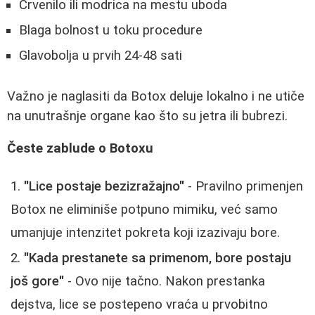
Crvenilo ili modrica na mestu uboda
Blaga bolnost u toku procedure
Glavobolja u prvih 24-48 sati
Važno je naglasiti da Botox deluje lokalno i ne utiče
na unutrašnje organe kao što su jetra ili bubrezi.
Česte zablude o Botoxu
"Lice postaje bezizražajno"
- Pravilno primenjen
Botox ne eliminiše potpuno mimiku, već samo
umanjuje intenzitet pokreta koji izazivaju bore.
"Kada prestanete sa primenom, bore postaju
još gore"
- Ovo nije tačno. Nakon prestanka
dejstva, lice se postepeno vraća u prvobitno