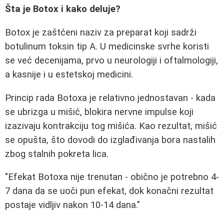
Šta je Botox i kako deluje?
Botox je zaštćeni naziv za preparat koji sadrži
botulinum toksin tip A. U medicinske svrhe koristi
se već decenijama, prvo u neurologiji i oftalmologiji,
a kasnije i u estetskoj medicini.
Princip rada Botoxa je relativno jednostavan - kada
se ubrizga u mišić, blokira nervne impulse koji
izazivaju kontrakciju tog mišića. Kao rezultat, mišić
se opušta, što dovodi do izglađivanja bora nastalih
zbog stalnih pokreta lica.
"Efekat Botoxa nije trenutan - obično je potrebno 4-
7 dana da se uoči pun efekat, dok konačni rezultat
postaje vidljiv nakon 10-14 dana."