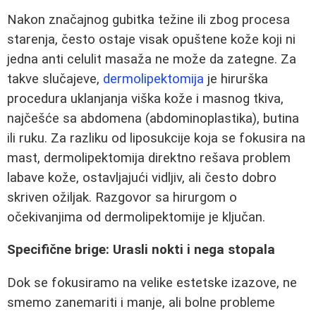
Nakon značajnog gubitka težine ili zbog procesa
starenja, često ostaje visak opuštene kože koji ni
jedna anti celulit masaža ne može da zategne. Za
takve slučajeve,
dermolipektomija
je hirurška
procedura uklanjanja viška kože i masnog tkiva,
najčešće sa abdomena (abdominoplastika), butina
ili ruku. Za razliku od liposukcije koja se fokusira na
mast, dermolipektomija direktno rešava problem
labave kože, ostavljajući vidljiv, ali često dobro
skriven ožiljak. Razgovor sa hirurgom o
očekivanjima od dermolipektomije je ključan.
Specifične brige: Urasli nokti i nega stopala
Dok se fokusiramo na velike estetske izazove, ne
smemo zanemariti i manje, ali bolne probleme