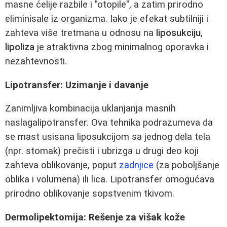
masne ćelije razbile i "otopile", a zatim prirodno
eliminisale iz organizma. Iako je efekat subtilniji i
zahteva više tretmana u odnosu na
liposukciju
,
lipoliza
je atraktivna zbog minimalnog oporavka i
nezahtevnosti.
Lipotransfer: Uzimanje i davanje
Zanimljiva kombinacija uklanjanja masnih
naslagalipotransfer. Ova tehnika podrazumeva da
se mast usisana liposukcijom sa jednog dela tela
(npr. stomak) prečisti i ubrizga u drugi deo koji
zahteva oblikovanje, poput
zadnjice
(za poboljšanje
oblika i volumena) ili lica. Lipotransfer omogućava
prirodno oblikovanje sopstvenim tkivom.
Dermolipektomija: Rešenje za višak kože