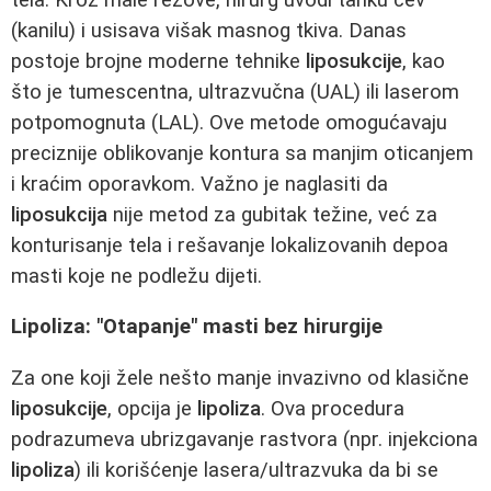
(kanilu) i usisava višak masnog tkiva. Danas
postoje brojne moderne tehnike
liposukcije
, kao
što je tumescentna, ultrazvučna (UAL) ili laserom
potpomognuta (LAL). Ove metode omogućavaju
preciznije oblikovanje kontura sa manjim oticanjem
i kraćim oporavkom. Važno je naglasiti da
liposukcija
nije metod za gubitak težine, već za
konturisanje tela i rešavanje lokalizovanih depoa
masti koje ne podležu dijeti.
Lipoliza: "Otapanje" masti bez hirurgije
Za one koji žele nešto manje invazivno od klasične
liposukcije
, opcija je
lipoliza
. Ova procedura
podrazumeva ubrizgavanje rastvora (npr. injekciona
lipoliza
) ili korišćenje lasera/ultrazvuka da bi se