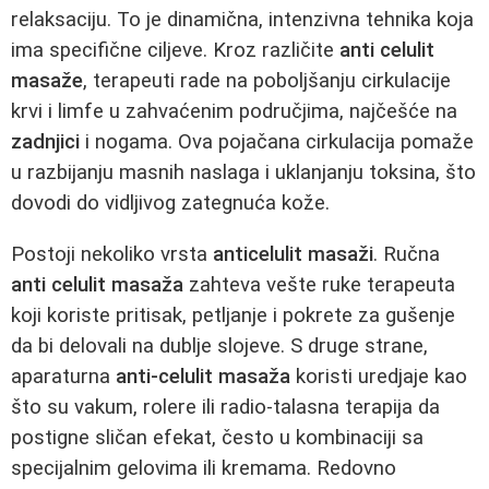
relaksaciju. To je dinamična, intenzivna tehnika koja
ima specifične ciljeve. Kroz različite
anti celulit
masaže
, terapeuti rade na poboljšanju cirkulacije
krvi i limfe u zahvaćenim područjima, najčešće na
zadnjici
i nogama. Ova pojačana cirkulacija pomaže
u razbijanju masnih naslaga i uklanjanju toksina, što
dovodi do vidljivog zategnuća kože.
Postoji nekoliko vrsta
anticelulit masaži
. Ručna
anti celulit masaža
zahteva vešte ruke terapeuta
koji koriste pritisak, petljanje i pokrete za gušenje
da bi delovali na dublje slojeve. S druge strane,
aparaturna
anti-celulit masaža
koristi uredjaje kao
što su vakum, rolere ili radio-talasna terapija da
postigne sličan efekat, često u kombinaciji sa
specijalnim gelovima ili kremama. Redovno