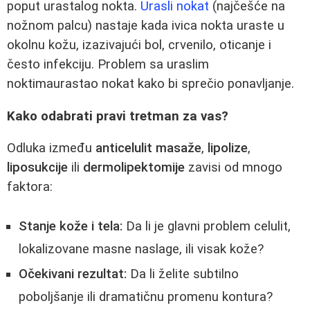
poput urastalog nokta.
Urasli nokat
(najčešće na
nožnom palcu) nastaje kada ivica nokta uraste u
okolnu kožu, izazivajući bol, crvenilo, oticanje i
često infekciju. Problem sa uraslim
noktimaurastao nokat kako bi sprečio ponavljanje.
Kako odabrati pravi tretman za vas?
Odluka između
anticelulit masaže
,
lipolize
,
liposukcije
ili
dermolipektomije
zavisi od mnogo
faktora:
Stanje kože i tela:
Da li je glavni problem celulit,
lokalizovane masne naslage, ili visak kože?
Očekivani rezultat:
Da li želite subtilno
poboljšanje ili dramatičnu promenu kontura?