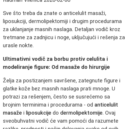
Sve što treba da znate o anticelulit masaži,
liposukciji, dermolipektomiji i drugim procedurama
za uklanjanje masnih naslaga. Detaljan vodič kroz
tretmane za zadnjicu i noge, uključujući i rešenja za
urasle nokte.
Ultimativni vodič za borbu protiv celulita i
modeliranje figure: Od masaže do hirurgije
Želja za postizanjem savršene, zategnute figure i
glatke kože bez masnih naslaga prati mnoge. U
potrazi za rešenjem, često se susrećemo sa
brojnim terminima i procedurama - od
anticelulit
masaže
i
liposukcije
do
dermolipektomije
. Ovaj
sveobuhvatni vodič će vam pomoći da razumete
razlike, prednosti i način delovanja svake od ovih