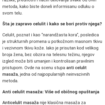
metoda, kako biste doneli informisanu odluku o
svom telu.
Šta je zapravo celulit i kako se bori protiv njega?
Celulit, poznat i kao "narandžasta kora", posledica
je strukturnih promena u potkožnom masnom tkivu
i vezivnom tkivu kože. Iako je prisutan kod velikog
broja žena, bez obzira na telesnu težinu, njegov
izgled može biti umanjen i kontrolisan pravilnim
pristupom. Ovde na scenu stupa
anti celulit
masaža
, jedna od najpopularnijih neinvazivnih
metoda.
Anti celulit masaža: Više od običnog opuštanja
Anticelulit masaža
nije klasična masaža za