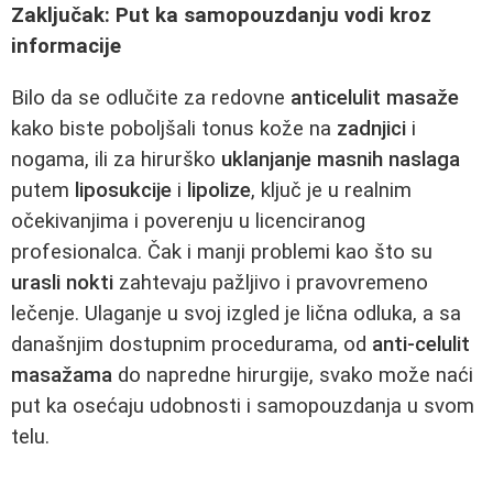
Zaključak: Put ka samopouzdanju vodi kroz
informacije
Bilo da se odlučite za redovne
anticelulit masaže
kako biste poboljšali tonus kože na
zadnjici
i
nogama, ili za hirurško
uklanjanje masnih naslaga
putem
liposukcije
i
lipolize
, ključ je u realnim
očekivanjima i poverenju u licenciranog
profesionalca. Čak i manji problemi kao što su
urasli nokti
zahtevaju pažljivo i pravovremeno
lečenje. Ulaganje u svoj izgled je lična odluka, a sa
današnjim dostupnim procedurama, od
anti-celulit
masažama
do napredne hirurgije, svako može naći
put ka osećaju udobnosti i samopouzdanja u svom
telu.