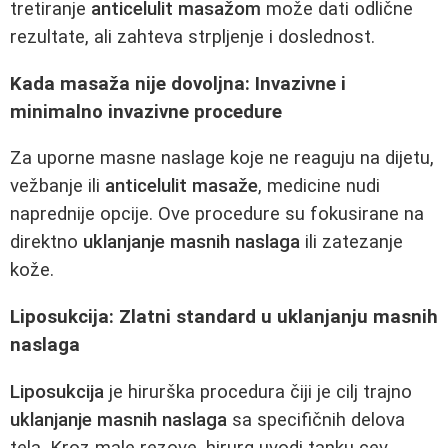
tretiranje
anticelulit masažom
može dati odlične
rezultate, ali zahteva strpljenje i doslednost.
Kada masaža nije dovoljna: Invazivne i
minimalno invazivne procedure
Za uporne masne naslage koje ne reaguju na dijetu,
vežbanje ili
anticelulit masaže
, medicine nudi
naprednije opcije. Ove procedure su fokusirane na
direktno
uklanjanje masnih naslaga
ili zatezanje
kože.
Liposukcija: Zlatni standard u uklanjanju masnih
naslaga
Liposukcija
je hirurška procedura čiji je cilj trajno
uklanjanje masnih naslaga
sa specifičnih delova
tela. Kroz male rezove, hirurg uvodi tanku cev