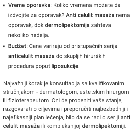
Vreme oporavka:
Koliko vremena možete da
izdvojite za oporavak?
Anti celulit masaža
nema
oporavak, dok
dermolipektomija
zahteva
nekoliko nedelja.
Budžet:
Cene variraju od pristupačnih serija
anticelulit masaža
do skupljih hirurških
procedura poput
liposukcije
.
Najvažniji korak je konsultacija sa kvalifikovanim
stručnjakom - dermatologom, estetskim hirurgom
ili fizioterapeutom. Oni će proceniti vaše stanje,
razgovarati o ciljevima i preporučiti najbezbedniji i
najefikasniji plan lečenja, bilo da se radi o seriji
anti
celulit masaža
ili kompleksnijoj
dermolipektomiji
.