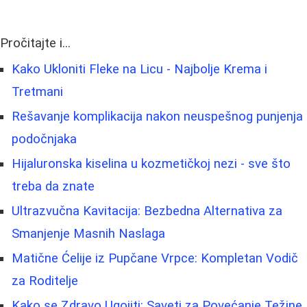
Pročitajte i...
Kako Ukloniti Fleke na Licu - Najbolje Krema i
Tretmani
Rešavanje komplikacija nakon neuspešnog punjenja
podočnjaka
Hijaluronska kiselina u kozmetičkoj nezi - sve što
treba da znate
Ultrazvučna Kavitacija: Bezbedna Alternativa za
Smanjenje Masnih Naslaga
Matične Ćelije iz Pupčane Vrpce: Kompletan Vodič
za Roditelje
Kako se Zdravo Ugojiti: Saveti za Povećanje Težine