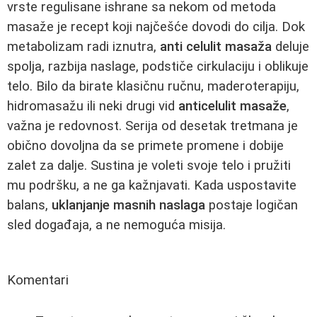
vrste regulisane ishrane sa nekom od metoda
masaže je recept koji najčešće dovodi do cilja. Dok
metabolizam radi iznutra,
anti celulit masaža
deluje
spolja, razbija naslage, podstiče cirkulaciju i oblikuje
telo. Bilo da birate klasičnu ručnu, maderoterapiju,
hidromasažu ili neki drugi vid
anticelulit masaže
,
važna je redovnost. Serija od desetak tretmana je
obično dovoljna da se primete promene i dobije
zalet za dalje. Sustina je voleti svoje telo i pružiti
mu podršku, a ne ga kažnjavati. Kada uspostavite
balans,
uklanjanje masnih naslaga
postaje logičan
sled događaja, a ne nemoguća misija.
Komentari