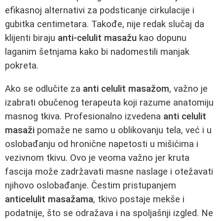
efikasnoj alternativi za podsticanje cirkulacije i
gubitka centimetara. Takođe, nije redak slučaj da
klijenti biraju
anti-celulit masažu
kao dopunu
laganim šetnjama kako bi nadomestili manjak
pokreta.
Ako se odlučite za
anti celulit masažom
, važno je
izabrati obučenog terapeuta koji razume anatomiju
masnog tkiva. Profesionalno izvedena
anti celulit
masaži
pomaže ne samo u oblikovanju tela, već i u
oslobađanju od hronične napetosti u mišićima i
vezivnom tkivu. Ovo je veoma važno jer kruta
fascija može zadržavati masne naslage i otežavati
njihovo oslobađanje. Čestim pristupanjem
anticelulit masažama
, tkivo postaje mekše i
podatnije, što se odražava i na spoljašnji izgled. Ne