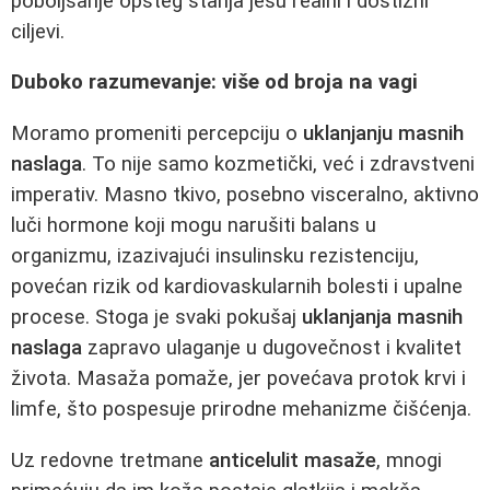
poboljšanje opšteg stanja jesu realni i dostižni
ciljevi.
Duboko razumevanje: više od broja na vagi
Moramo promeniti percepciju o
uklanjanju masnih
naslaga
. To nije samo kozmetički, već i zdravstveni
imperativ. Masno tkivo, posebno visceralno, aktivno
luči hormone koji mogu narušiti balans u
organizmu, izazivajući insulinsku rezistenciju,
povećan rizik od kardiovaskularnih bolesti i upalne
procese. Stoga je svaki pokušaj
uklanjanja masnih
naslaga
zapravo ulaganje u dugovečnost i kvalitet
života. Masaža pomaže, jer povećava protok krvi i
limfe, što pospesuje prirodne mehanizme čišćenja.
Uz redovne tretmane
anticelulit masaže
, mnogi