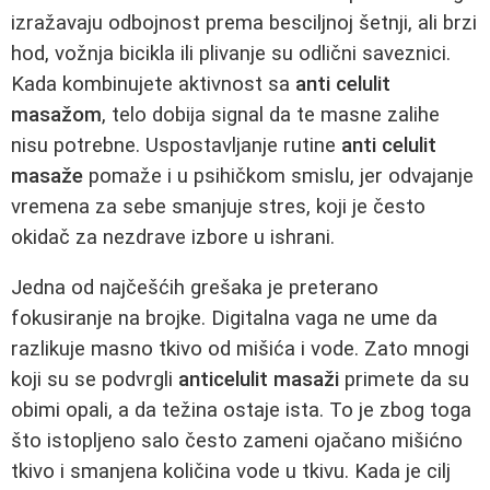
izražavaju odbojnost prema besciljnoj šetnji, ali brzi
hod, vožnja bicikla ili plivanje su odlični saveznici.
Kada kombinujete aktivnost sa
anti celulit
masažom
, telo dobija signal da te masne zalihe
nisu potrebne. Uspostavljanje rutine
anti celulit
masaže
pomaže i u psihičkom smislu, jer odvajanje
vremena za sebe smanjuje stres, koji je često
okidač za nezdrave izbore u ishrani.
Jedna od najčešćih grešaka je preterano
fokusiranje na brojke. Digitalna vaga ne ume da
razlikuje masno tkivo od mišića i vode. Zato mnogi
koji su se podvrgli
anticelulit masaži
primete da su
obimi opali, a da težina ostaje ista. To je zbog toga
što istopljeno salo često zameni ojačano mišićno
tkivo i smanjena količina vode u tkivu. Kada je cilj