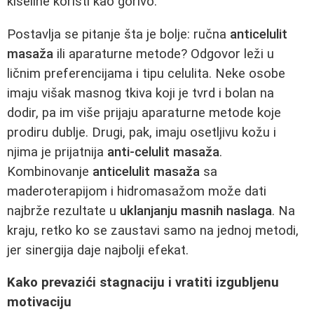
kiseline koristi kao gorivo.
Postavlja se pitanje šta je bolje: ručna
anticelulit
masaža
ili aparaturne metode? Odgovor leži u
ličnim preferencijama i tipu celulita. Neke osobe
imaju višak masnog tkiva koji je tvrd i bolan na
dodir, pa im više prijaju aparaturne metode koje
prodiru dublje. Drugi, pak, imaju osetljivu kožu i
njima je prijatnija
anti-celulit masaža
.
Kombinovanje
anticelulit masaža
sa
maderoterapijom i hidromasažom može dati
najbrže rezultate u
uklanjanju masnih naslaga
. Na
kraju, retko ko se zaustavi samo na jednoj metodi,
jer sinergija daje najbolji efekat.
Kako prevazići stagnaciju i vratiti izgubljenu
motivaciju