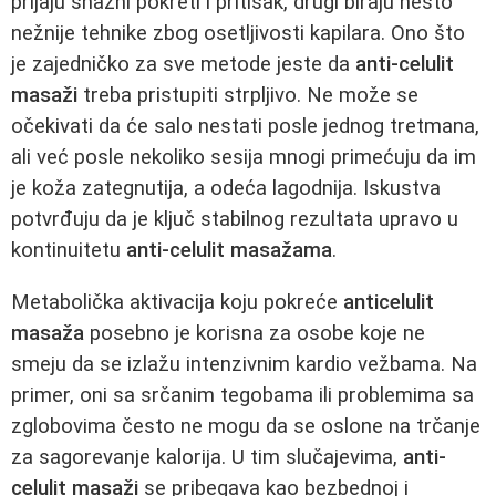
prijaju snažni pokreti i pritisak, drugi biraju nešto
nežnije tehnike zbog osetljivosti kapilara. Ono što
je zajedničko za sve metode jeste da
anti-celulit
masaži
treba pristupiti strpljivo. Ne može se
očekivati da će salo nestati posle jednog tretmana,
ali već posle nekoliko sesija mnogi primećuju da im
je koža zategnutija, a odeća lagodnija. Iskustva
potvrđuju da je ključ stabilnog rezultata upravo u
kontinuitetu
anti-celulit masažama
.
Metabolička aktivacija koju pokreće
anticelulit
masaža
posebno je korisna za osobe koje ne
smeju da se izlažu intenzivnim kardio vežbama. Na
primer, oni sa srčanim tegobama ili problemima sa
zglobovima često ne mogu da se oslone na trčanje
za sagorevanje kalorija. U tim slučajevima,
anti-
celulit masaži
se pribegava kao bezbednoj i