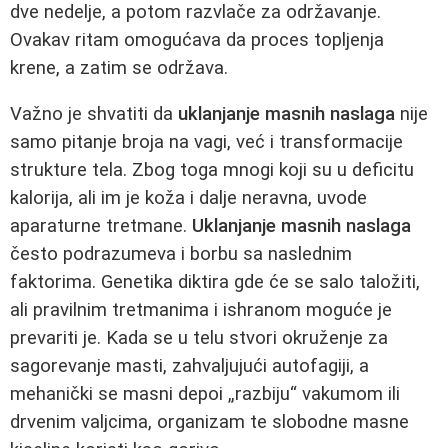
dve nedelje, a potom razvlače za održavanje.
Ovakav ritam omogućava da proces topljenja
krene, a zatim se održava.
Važno je shvatiti da
uklanjanje masnih naslaga
nije
samo pitanje broja na vagi, već i transformacije
strukture tela. Zbog toga mnogi koji su u deficitu
kalorija, ali im je koža i dalje neravna, uvode
aparaturne tretmane.
Uklanjanje masnih naslaga
često podrazumeva i borbu sa naslednim
faktorima. Genetika diktira gde će se salo taložiti,
ali pravilnim tretmanima i ishranom moguće je
prevariti je. Kada se u telu stvori okruženje za
sagorevanje masti, zahvaljujući autofagiji, a
mehanički se masni depoi „razbiju“ vakumom ili
drvenim valjcima, organizam te slobodne masne