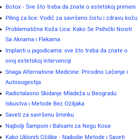
Botox - Sve što treba da znate o estetskoj primeni
Piling za lice: Vodič za savršeno čistu i zdravu kožu
Problematična Koža Lica: Kako Se Psihički Nositi
Sa Aknama i Flekama
Implanti u jagodicama: sve što treba da znate o
ovoj estetskoj intervenciji
Snaga Alternativne Medicine: Prirodno Lečenje i
Autosugestija
Radiotalasno Skidanje Mladeža u Beogradu:
Iskustva i Metode Bez Ožiljaka
Saveti za savršenu šminku
Najbolji Šamponi i Balsami za Negu Kose
Kako Ukloniti Ožiljke - Najbolje Metode i Saveti