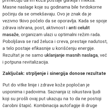
primećuju da im koža postaje glatkija i mekša.
Masne naslage koje su godinama bile tvrdokorne
počinju da se omekšavaju. Ovo je znak da je
vezivno tkivo počelo da se oporavlja. Kada se spoje
zdrava ishrana, post, aktivnost i
anti celulit
masaže
, organizam ulazi u optimalni režim rada.
Poboljšava se rad želuca i creva, prestaje nadutost,
a telo postaje efikasnije u korišćenju energije.
Rezultat je ne samo
uklanjanje masnih naslaga
, već
i potpuna revitalizacija.
Zaključak: strpljenje i sinergija donose rezultate
Put do vitke linije i zdrave kože popločan je
usponima i padovima. Saznanja iz iskustava ljudi
koji su prošli ovaj put ukazuju na to da ne postoji
čarobni štapić. Kombinacija autofagije ili druge