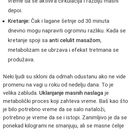
vreme da se aktivira cirkulacija i razbiju masni
depoi.
Kretanje:
Čak i lagane šetnje od 30 minuta
dnevno mogu napraviti ogromnu razliku. Kada se
kretanje spoji sa
anti celulit masažom
,
metabolizam se ubrzava i efekat tretmana se
produžava.
Neki ljudi su skloni da odmah odustanu ako ne vide
promenu na vagi u roku od nedelju dana. To je
velika zabluda.
Uklanjanje masnih naslaga
je
metabolički proces koji zahteva vreme. Baš kao što
je bilo potrebno vreme da se salo nataloži,
potrebno je vreme da se i istopi. Zanimljivo je da se
ponekad kilogrami ne smanjuju, ali se masne ćelije