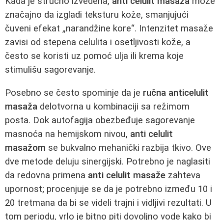
Kada je stručno izvedena,
anti celulit masaža
može
značajno da izgladi teksturu kože, smanjujući
čuveni efekat „narandžine kore“. Intenzitet masaže
zavisi od stepena celulita i osetljivosti kože, a
često se koristi uz pomoć ulja ili krema koje
stimulišu sagorevanje.
Posebno se često spominje da je
ručna anticelulit
masaža
delotvorna u kombinaciji sa režimom
posta. Dok autofagija obezbeđuje sagorevanje
masnoća na hemijskom nivou,
anti celulit
masažom
se bukvalno mehanički razbija tkivo. Ove
dve metode deluju sinergijski. Potrebno je naglasiti
da redovna primena
anti celulit masaže
zahteva
upornost; procenjuje se da je potrebno između 10 i
20 tretmana da bi se videli trajni i vidljivi rezultati. U
tom periodu, vrlo je bitno piti dovoljno vode kako bi