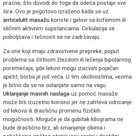
prazne, što dovodi do toga da odeća postaje sve
šira. Ovo je pogotovo izraženo kada se uz
anticelulit masažu
koriste i gelovi sa kofeinom ili
sličnim aktivnim supstancama. Cirkulacija se
poboljšava i tečnosti se ne zadržavaju.
Za one koji imaju zdravstvene prepreke, poput
problema sa štitnom žlezdom ili lečenja bipolarnog
poremećaja, gde lekovi mogu izazvati pojačan
apetit, borba je još veća. U tim okolnostima, veoma
je bitno da se ne oslanjate samo na vagu.
Uklanjanje masnih naslaga
uz pomoć masaže
može biti izuzetno korisno jer ne zahteva odricanje
od lekova ili drastičnu promenu fizičkih
mogućnosti. Moguće je da gubitak kilograma ne
bude drastično brz, ali smanjenje obima i