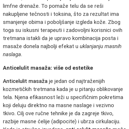
limfne drenaže. To pomaže telu da se reši
nakupljene tečnosti i toksina, što za rezultat ima
smanjenje obima i poboljšanje izgleda kože. Zbog
toga su iskusni terapeuti i zadovoljni korisnici ovih
tretmana istakli da je upravo kombinacija posta i
masaže donela najbolji efekat u
uklanjanju masnih
naslaga
.
Anticelulit masaža: više od estetike
Anticelulit masaža
je jedan od najtraženijih
kozmetičkih tretmana kada je u pitanju oblikovanje
tela. Njena efikasnost leži u specifičnim pokretima
koji deluju direktno na masne naslage i vezivno
tkivo. Cilj ove ručne tehnike je da zagreje tkivo,
razbije masne ćelije (adipocite) i ubrza cirkulaciju.