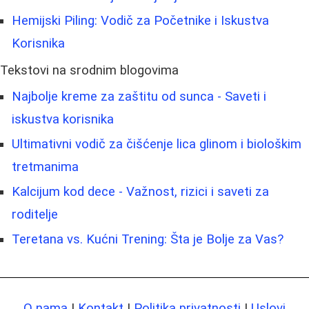
Hemijski Piling: Vodič za Početnike i Iskustva
Korisnika
Tekstovi na srodnim blogovima
Najbolje kreme za zaštitu od sunca - Saveti i
iskustva korisnika
Ultimativni vodič za čišćenje lica glinom i biološkim
tretmanima
Kalcijum kod dece - Važnost, rizici i saveti za
roditelje
Teretana vs. Kućni Trening: Šta je Bolje za Vas?
O nama
|
Kontakt
|
Politika privatnosti
|
Uslovi