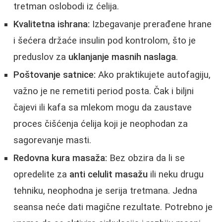
tretman oslobodi iz ćelija.
Kvalitetna ishrana:
Izbegavanje prerađene hrane
i šećera držaće insulin pod kontrolom, što je
preduslov za
uklanjanje masnih naslaga
.
Poštovanje satnice:
Ako praktikujete autofagiju,
važno je ne remetiti period posta. Čak i biljni
čajevi ili kafa sa mlekom mogu da zaustave
proces čišćenja ćelija koji je neophodan za
sagorevanje masti.
Redovna kura masaža:
Bez obzira da li se
opredelite za
anti celulit masažu
ili neku drugu
tehniku, neophodna je serija tretmana. Jedna
seansa neće dati magične rezultate. Potrebno je