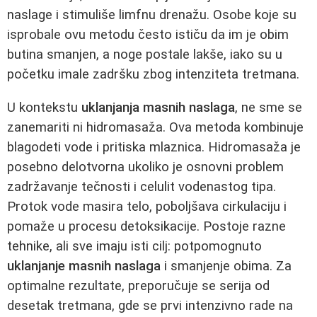
naslage i stimuliše limfnu drenažu. Osobe koje su
isprobale ovu metodu često ističu da im je obim
butina smanjen, a noge postale lakše, iako su u
početku imale zadršku zbog intenziteta tretmana.
U kontekstu
uklanjanja masnih naslaga
, ne sme se
zanemariti ni hidromasaža. Ova metoda kombinuje
blagodeti vode i pritiska mlaznica. Hidromasaža je
posebno delotvorna ukoliko je osnovni problem
zadržavanje tečnosti i celulit vodenastog tipa.
Protok vode masira telo, poboljšava cirkulaciju i
pomaže u procesu detoksikacije. Postoje razne
tehnike, ali sve imaju isti cilj: potpomognuto
uklanjanje masnih naslaga
i smanjenje obima. Za
optimalne rezultate, preporučuje se serija od
desetak tretmana, gde se prvi intenzivno rade na