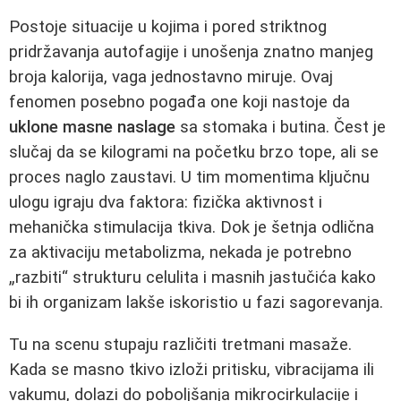
Postoje situacije u kojima i pored striktnog
pridržavanja autofagije i unošenja znatno manjeg
broja kalorija, vaga jednostavno miruje. Ovaj
fenomen posebno pogađa one koji nastoje da
uklone masne naslage
sa stomaka i butina. Čest je
slučaj da se kilogrami na početku brzo tope, ali se
proces naglo zaustavi. U tim momentima ključnu
ulogu igraju dva faktora: fizička aktivnost i
mehanička stimulacija tkiva. Dok je šetnja odlična
za aktivaciju metabolizma, nekada je potrebno
„razbiti“ strukturu celulita i masnih jastučića kako
bi ih organizam lakše iskoristio u fazi sagorevanja.
Tu na scenu stupaju različiti tretmani masaže.
Kada se masno tkivo izloži pritisku, vibracijama ili
vakumu, dolazi do poboljšanja mikrocirkulacije i