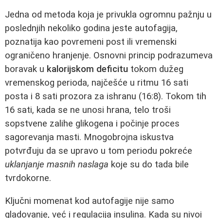
Jedna od metoda koja je privukla ogromnu pažnju u
poslednjih nekoliko godina jeste autofagija,
poznatija kao povremeni post ili vremenski
ograničeno hranjenje. Osnovni princip podrazumeva
boravak u
kalorijskom deficitu
tokom dužeg
vremenskog perioda, najčešće u ritmu 16 sati
posta i 8 sati prozora za ishranu (16:8). Tokom tih
16 sati, kada se ne unosi hrana, telo troši
sopstvene zalihe glikogena i počinje proces
sagorevanja masti. Mnogobrojna iskustva
potvrđuju da se upravo u tom periodu pokreće
uklanjanje masnih naslaga
koje su do tada bile
tvrdokorne.
Ključni momenat kod autofagije nije samo
gladovanje, već i regulacija insulina. Kada su nivoi