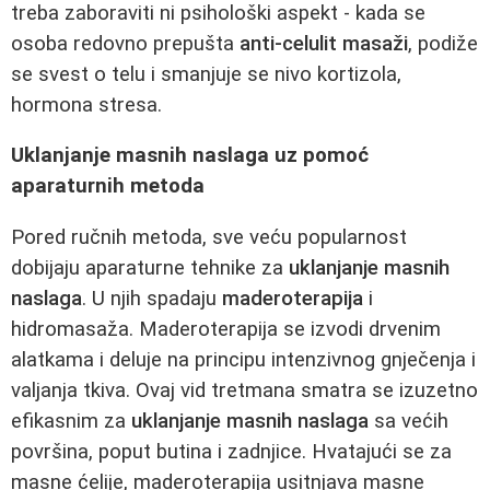
treba zaboraviti ni psihološki aspekt - kada se
osoba redovno prepušta
anti-celulit masaži
, podiže
se svest o telu i smanjuje se nivo kortizola,
hormona stresa.
Uklanjanje masnih naslaga uz pomoć
aparaturnih metoda
Pored ručnih metoda, sve veću popularnost
dobijaju aparaturne tehnike za
uklanjanje masnih
naslaga
. U njih spadaju
maderoterapija
i
hidromasaža. Maderoterapija se izvodi drvenim
alatkama i deluje na principu intenzivnog gnječenja i
valjanja tkiva. Ovaj vid tretmana smatra se izuzetno
efikasnim za
uklanjanje masnih naslaga
sa većih
površina, poput butina i zadnjice. Hvatajući se za
masne ćelije, maderoterapija usitnjava masne