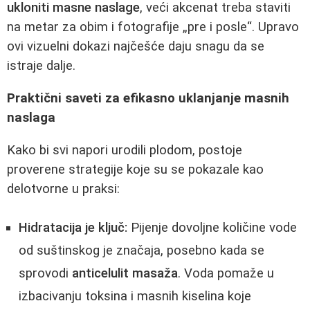
ukloniti masne naslage
, veći akcenat treba staviti
na metar za obim i fotografije „pre i posle“. Upravo
ovi vizuelni dokazi najčešće daju snagu da se
istraje dalje.
Praktični saveti za efikasno uklanjanje masnih
naslaga
Kako bi svi napori urodili plodom, postoje
proverene strategije koje su se pokazale kao
delotvorne u praksi:
Hidratacija je ključ:
Pijenje dovoljne količine vode
od suštinskog je značaja, posebno kada se
sprovodi
anticelulit masaža
. Voda pomaže u
izbacivanju toksina i masnih kiselina koje