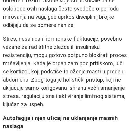
određeni režim. Osobe koje su pokušale da se
oslobode ovih naslaga često svedoče o periodu
mirovanja na vagi, gde uprkos disciplini, brojke
odbijaju da se pomere naniže.
Stres, nesanica i hormonske fluktuacije, posebno
vezane za rad štitne žlezde ili insulinsku
rezistenciju, mogu gotovo potpuno blokirati proces
mršavljenja. Kada je organizam pod pritiskom, luči
se kortizol, koji podstiče taloženje masti u predelu
abdomena. Zbog toga je holistički pristup, koji ne
uključuje samo korigovanu ishranu već i smanjenje
stresa, regulaciju sna i aktiviranje limfnog sistema,
ključan za uspeh.
Autofagija i njen uticaj na uklanjanje masnih
naslaga