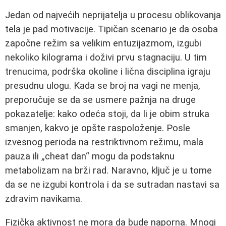
Jedan od najvećih neprijatelja u procesu oblikovanja
tela je pad motivacije. Tipičan scenario je da osoba
započne režim sa velikim entuzijazmom, izgubi
nekoliko kilograma i doživi prvu stagnaciju. U tim
trenucima, podrška okoline i lična disciplina igraju
presudnu ulogu. Kada se broj na vagi ne menja,
preporučuje se da se usmere pažnja na druge
pokazatelje: kako odeća stoji, da li je obim struka
smanjen, kakvo je opšte raspoloženje. Posle
izvesnog perioda na restriktivnom režimu, mala
pauza ili „cheat dan“ mogu da podstaknu
metabolizam na brži rad. Naravno, ključ je u tome
da se ne izgubi kontrola i da se sutradan nastavi sa
zdravim navikama.
Fizička aktivnost ne mora da bude naporna. Mnogi