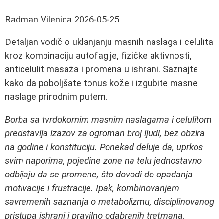
Radman Vilenica
2026-05-25
Detaljan vodič o uklanjanju masnih naslaga i celulita
kroz kombinaciju autofagije, fizičke aktivnosti,
anticelulit masaža i promena u ishrani. Saznajte
kako da poboljšate tonus kože i izgubite masne
naslage prirodnim putem.
Borba sa tvrdokornim masnim naslagama i celulitom
predstavlja izazov za ogroman broj ljudi, bez obzira
na godine i konstituciju. Ponekad deluje da, uprkos
svim naporima, pojedine zone na telu jednostavno
odbijaju da se promene, što dovodi do opadanja
motivacije i frustracije. Ipak, kombinovanjem
savremenih saznanja o metabolizmu, disciplinovanog
pristupa ishrani i pravilno odabranih tretmana,