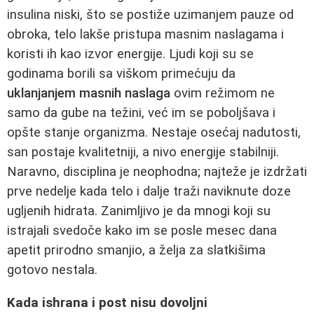
insulina niski, što se postiže uzimanjem pauze od
obroka, telo lakše pristupa masnim naslagama i
koristi ih kao izvor energije. Ljudi koji su se
godinama borili sa viškom primećuju da
uklanjanjem masnih naslaga
ovim režimom ne
samo da gube na težini, već im se poboljšava i
opšte stanje organizma. Nestaje osećaj nadutosti,
san postaje kvalitetniji, a nivo energije stabilniji.
Naravno, disciplina je neophodna; najteže je izdržati
prve nedelje kada telo i dalje traži naviknute doze
ugljenih hidrata. Zanimljivo je da mnogi koji su
istrajali svedoče kako im se posle mesec dana
apetit prirodno smanjio, a želja za slatkišima
gotovo nestala.
Kada ishrana i post nisu dovoljni