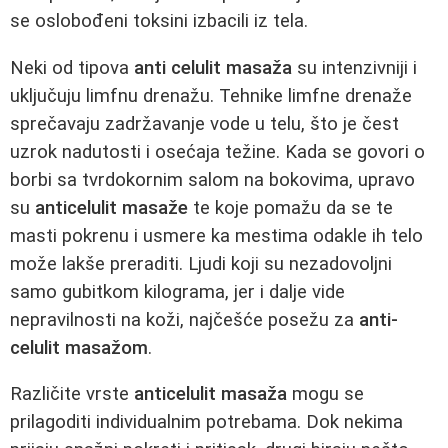
se oslobođeni toksini izbacili iz tela.
Neki od tipova
anti celulit masaža
su intenzivniji i
uključuju limfnu drenažu. Tehnike limfne drenaže
sprečavaju zadržavanje vode u telu, što je čest
uzrok nadutosti i osećaja težine. Kada se govori o
borbi sa tvrdokornim salom na bokovima, upravo
su
anticelulit masaže
te koje pomažu da se te
masti pokrenu i usmere ka mestima odakle ih telo
može lakše preraditi. Ljudi koji su nezadovoljni
samo gubitkom kilograma, jer i dalje vide
nepravilnosti na koži, najčešće posežu za
anti-
celulit masažom
.
Različite vrste
anticelulit masaža
mogu se
prilagoditi individualnim potrebama. Dok nekima