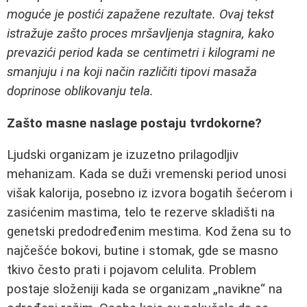
moguće je postići zapažene rezultate. Ovaj tekst
istražuje zašto proces mršavljenja stagnira, kako
prevazići period kada se centimetri i kilogrami ne
smanjuju i na koji način različiti tipovi masaža
doprinose oblikovanju tela.
Zašto masne naslage postaju tvrdokorne?
Ljudski organizam je izuzetno prilagodljiv
mehanizam. Kada se duži vremenski period unosi
višak kalorija, posebno iz izvora bogatih šećerom i
zasićenim mastima, telo te rezerve skladišti na
genetski predodređenim mestima. Kod žena su to
najčešće bokovi, butine i stomak, gde se masno
tkivo često prati i pojavom celulita. Problem
postaje složeniji kada se organizam „navikne“ na