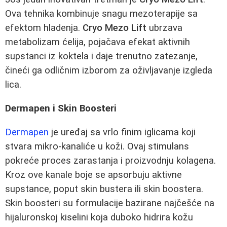
Ova tehnika kombinuje snagu mezoterapije sa
efektom hladenja.
Cryo Mezo Lift
ubrzava
metabolizam ćelija, pojačava efekat aktivnih
supstanci iz koktela i daje trenutno zatezanje,
čineći ga odličnim izborom za oživljavanje izgleda
lica.
Dermapen i Skin Boosteri
Dermapen
je uređaj sa vrlo finim iglicama koji
stvara mikro-kanaliće u koži. Ovaj stimulans
pokreće proces zarastanja i proizvodnju kolagena.
Kroz ove kanale boje se apsorbuju aktivne
supstance, poput skin bustera ili skin boostera.
Skin boosteri su formulacije bazirane najčešće na
hijaluronskoj kiselini koja duboko hidrira kožu