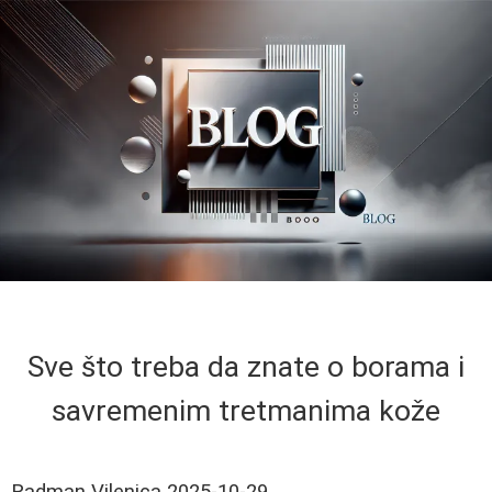
Sve što treba da znate o borama i
savremenim tretmanima kože
Radman Vilenica
2025-10-29