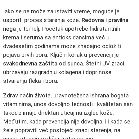
Iako se ne može zaustaviti vreme, moguće je
usporiti proces starenja kože.
Redovna i pravilna
nega
je temelj. Početak upotrebe hidratantnih
krema i seruma sa antioksidansima već u
dvadesetim godinama može značajno odložiti
pojavu prvih bora. Ključni korak u prevenciji je i
svakodnevna zaštita od sunca
. Štetni UV zraci
ubrzavaju razgradnju kolagena i doprinose
stvaranju fleka i bora.
Zdrav način života, uravnotežena ishrana bogata
vitaminima, unos dovoljno tečnosti i kvalitetan san
takođe imaju direktan uticaj na izgled kože.
Međutim, kada prevencija nije dovoljna, ili kada se
žele popraviti već postojeći znaci starenja, na
scenu stupaju različiti tretmani lica.