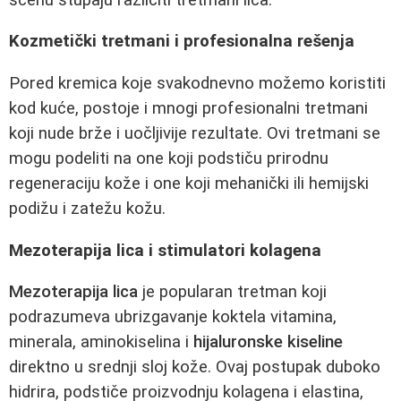
Kozmetički tretmani i profesionalna rešenja
Pored kremica koje svakodnevno možemo koristiti
kod kuće, postoje i mnogi profesionalni tretmani
koji nude brže i uočljivije rezultate. Ovi tretmani se
mogu podeliti na one koji podstiču prirodnu
regeneraciju kože i one koji mehanički ili hemijski
podižu i zatežu kožu.
Mezoterapija lica i stimulatori kolagena
Mezoterapija lica
je popularan tretman koji
podrazumeva ubrizgavanje koktela vitamina,
minerala, aminokiselina i
hijaluronske kiseline
direktno u srednji sloj kože. Ovaj postupak duboko
hidrira, podstiče proizvodnju kolagena i elastina,