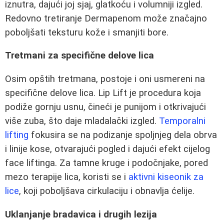
iznutra, dajući joj sjaj, glatkoću i volumniji izgled.
Redovno tretiranje Dermapenom može značajno
poboljšati teksturu kože i smanjiti bore.
Tretmani za specifične delove lica
Osim opštih tretmana, postoje i oni usmereni na
specifične delove lica. Lip Lift je procedura koja
podiže gornju usnu, čineći je punijom i otkrivajući
više zuba, što daje mladalački izgled.
Temporalni
lifting
fokusira se na podizanje spoljnjeg dela obrva
i linije kose, otvarajući pogled i dajući efekt cijelog
face liftinga. Za tamne kruge i podočnjake, pored
mezo terapije lica, koristi se i
aktivni kiseonik za
lice
, koji poboljšava cirkulaciju i obnavlja ćelije.
Uklanjanje bradavica i drugih lezija