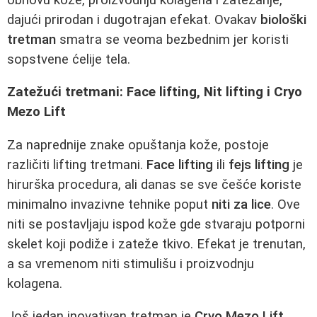
dajući prirodan i dugotrajan efekat. Ovakav
biološki
tretman
smatra se veoma bezbednim jer koristi
sopstvene ćelije tela.
Zatežući tretmani: Face lifting, Nit lifting i Cryo
Mezo Lift
Za naprednije znake opuštanja kože, postoje
različiti lifting tretmani.
Face lifting
ili
fejs lifting
je
hirurška procedura, ali danas se sve češće koriste
minimalno invazivne tehnike poput
niti za lice
. Ove
niti se postavljaju ispod kože gde stvaraju potporni
skelet koji podiže i zateže tkivo. Efekat je trenutan,
a sa vremenom niti stimulišu i proizvodnju
kolagena.
Još jedan inovativan tretman je
Cryo Mezo Lift
.