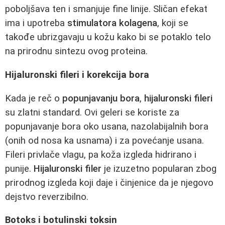
poboljšava ten i smanjuje fine linije. Sličan efekat
ima i upotreba
stimulatora kolagena
, koji se
takođe ubrizgavaju u kožu kako bi se potaklo telo
na prirodnu sintezu ovog proteina.
Hijaluronski fileri i korekcija bora
Kada je reč o
popunjavanju bora
,
hijaluronski fileri
su zlatni standard. Ovi geleri se koriste za
popunjavanje bora oko usana, nazolabijalnih bora
(onih od nosa ka usnama) i za povećanje usana.
Fileri privlače vlagu, pa koža izgleda hidrirano i
punije.
Hijaluronski filer
je izuzetno popularan zbog
prirodnog izgleda koji daje i činjenice da je njegovo
dejstvo reverzibilno.
Botoks i botulinski toksin