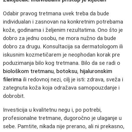
Odabir pravog tretmana uvek treba da bude
individualan i zasnovan na konkretnim potrebama
kože, godinama i željenim rezultatima. Ono što je
dobro za jednu osobu, ne mora nužno da bude
dobro za drugu. Konsultacija sa dermatologom ili
iskusnim kozmetičarem je neophodan korak pre
poduzimanja bilo kog tretmana. Bilo da se radi o
biološkom tretmanu
,
botoksu
,
hijaluronskim
filerima
ili redovnoj nezi, cilj je isti: zdrava, sveža i
zategnuta koža koja odražava samopouzdanje i
dobrobit.
Investicija u kvalitetnu negu i, po potrebi,
profesionalne tretmane, dugoročno je ulaganje u
sebe. Pamtite, nikada nije prerano, ali ni prekasno,