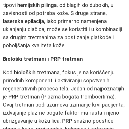
tipovi
hemijskih pilinga
, od blagih do dubokih, u
zavisnosti od potreba kože. S druge strane,
laserska epilacija
, iako primarno namenjena
uklanjanju dlačica, može se koristiti i u kombinaciji
sa drugim tretmanima za postizanje glatkoće i
poboljšanja kvaliteta kože.
Biološki tretmani i PRP tretman
Kod
bioloških tretmana
, fokus je na korišćenju
prirodnih komponenti i aktiviranju sopstvenih
regenerativnih procesa tela. Jedan od najpoznatijih
je
PRP tretman
(Plazma bogata trombocitima).
Ovaj tretman podrazumeva uzimanje krvi pacijenta,
izdvajanje plazme bogate faktorima rasta i njeno
ubrizgavanje u kožu lica.
PRP
snažno podstiče
obnovu kože, proizvodnju kolagena i zatezanje,