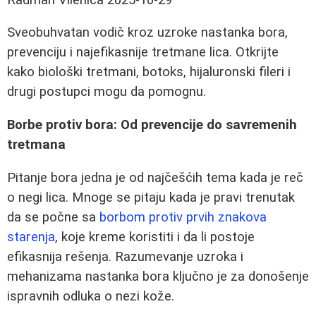
Sveobuhvatan vodič kroz uzroke nastanka bora,
prevenciju i najefikasnije tretmane lica. Otkrijte
kako biološki tretmani, botoks, hijaluronski fileri i
drugi postupci mogu da pomognu.
Borbe protiv bora: Od prevencije do savremenih
tretmana
Pitanje bora jedna je od najčešćih tema kada je reč
o negi lica. Mnoge se pitaju kada je pravi trenutak
da se počne sa
borbom protiv prvih znakova
starenja
, koje kreme koristiti i da li postoje
efikasnija rešenja. Razumevanje uzroka i
mehanizama nastanka bora ključno je za donošenje
ispravnih odluka o nezi kože.