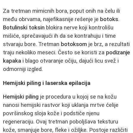
Za tretman mimicnih bora, poput onih na čelu ili
među obrvama, najefikasnije rešenje je
botoks
.
Botulinski toksin
blokira nerve koji kontrolišu
mišiće, sprečavajući ih da se kontrahuju i time
stvaraju bore. Tretman
botoksom
je brz, a rezultati
traju nekoliko meseci. Često se koristi za
podizanje
kapaka
i blago otvaranje očiju, dajući licu svež i
odmorniji izgled.
Hemijski piling i laserska epilacija
Hemijski piling
je procedura u kojoj se na kožu
nanosi hemijski rastvor koji uklanja mrtve ćelije
površinskog sloja kože i podstiče njenu
regeneraciju. Ovaj tretman poboljšava teksturu
kože, smanjuje bore, fleke i ožiljke. Postoje različiti