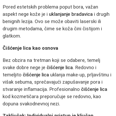
Pored estetskih problema poput bora, važan
aspekt nege kože je i
uklanjanje bradavica
i drugih
benignih lezija. Ovo se može obaviti laserski ili
drugim metodama, čime se koža čini čistijom i
glatkom.
Čišćenje lica kao osnova
Bez obzira na tretman koji se odabere, temelj
svake dobre nege je
čišćenje lica
. Redovno i
temeljito
čišćenje lica
uklanja make-up, prljavštinu i
višak sebuma, sprečavajući zapušavanje pora i
stvaranje inflamacija. Profesionalno
čišćenje lica
kod kozmetičara preporučuje se redovno, kao
dopuna svakodnevnoj nezi.
Zaključak: Individualni pristup je ključan