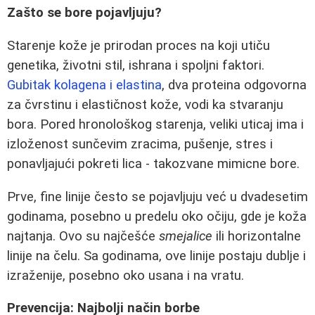
Zašto se bore pojavljuju?
Starenje kože je prirodan proces na koji utiču
genetika, životni stil, ishrana i spoljni faktori.
Gubitak kolagena i elastina
, dva proteina odgovorna
za čvrstinu i elastičnost kože, vodi ka stvaranju
bora. Pored hronološkog starenja, veliki uticaj ima i
izloženost sunčevim zracima, pušenje, stres i
ponavljajući pokreti lica - takozvane mimicne bore.
Prve, fine linije često se pojavljuju već u dvadesetim
godinama, posebno u predelu oko očiju, gde je koža
najtanja. Ovo su najčešće
smejalice
ili horizontalne
linije na čelu. Sa godinama, ove linije postaju dublje i
izraženije, posebno oko usana i na vratu.
Prevencija: Najbolji način borbe