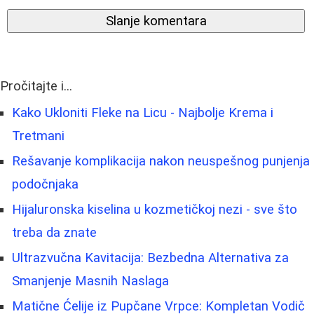
Slanje komentara
Pročitajte i...
Kako Ukloniti Fleke na Licu - Najbolje Krema i
Tretmani
Rešavanje komplikacija nakon neuspešnog punjenja
podočnjaka
Hijaluronska kiselina u kozmetičkoj nezi - sve što
treba da znate
Ultrazvučna Kavitacija: Bezbedna Alternativa za
Smanjenje Masnih Naslaga
Matične Ćelije iz Pupčane Vrpce: Kompletan Vodič