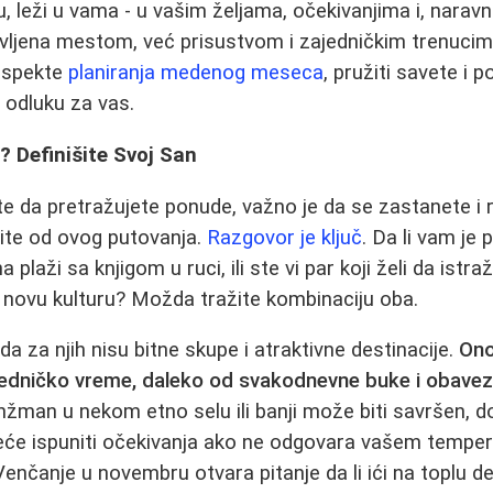
u, leži u vama - u vašim željama, očekivanjima i, narav
ovljena mestom, već prisustvom i zajedničkim trenuci
 aspekte
planiranja medenog meseca
, pružiti savete i p
u odluku za vas.
? Definišite Svoj San
e da pretražujete ponude, važno je da se zastanete i 
lite od ovog putovanja.
Razgovor je ključ
. Da li vam je 
plaži sa knjigom u ruci, ili ste vi par koji želi da istraž
a novu kulturu? Možda tražite kombinaciju oba.
da za njih nisu bitne skupe i atraktivne destinacije.
Ono
ajedničko vreme, daleko od svakodnevne buke i obave
anžman u nekom etno selu ili banji može biti savršen, d
će ispuniti očekivanja ako ne odgovara vašem temper
nčanje u novembru otvara pitanje da li ići na toplu dest