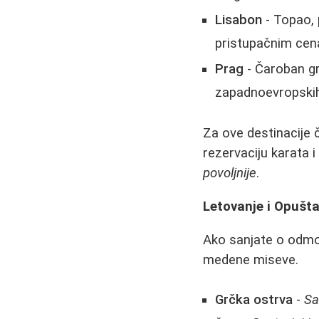
Lisabon
- Topao, 
pristupačnim cena
Prag
- Čaroban gr
zapadnoevropskih
Za ove destinacije č
rezervaciju karata 
povoljnije
.
Letovanje i Opušta
Ako sanjate o odmor
medene miseve.
Grčka ostrva
-
Sa