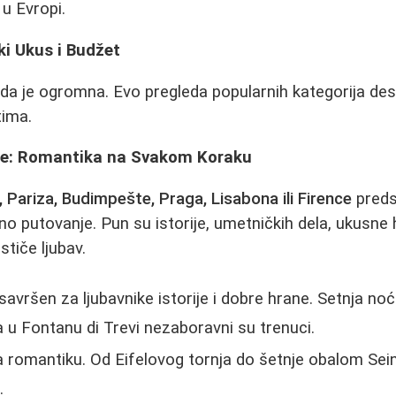
i u Evropi.
ki Ukus i Budžet
a je ogromna. Evo pregleda popularnih kategorija dest
tima.
le: Romantika na Svakom Koraku
 Pariza, Budimpešte, Praga, Lisabona ili Firence
preds
no putovanje. Pun su istorije, umetničkih dela, ukusne
tiče ljubav.
 savršen za ljubavnike istorije i dobre hrane. Setnja 
a u Fontanu di Trevi nezaboravni su trenuci.
 romantiku. Od Eifelovog tornja do šetnje obalom Sein
.