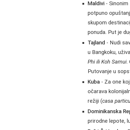
Maldivi
- Sinonim z
potpuno opuštanje
skupom destinacij
ponuda. Put je dug,
Tajland
- Nudi sa
u Bangkoku, uživa
Phi ili Koh Samui
.
Putovanje u sopstv
Kuba
- Za one koj
očarava kolonijal
režiji (
casa particu
Dominikanska Repu
prirodne lepote, 