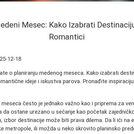
edeni Mesec: Kako Izabrati Destinaciju 
Romantici
25-12-18
ate o planiranju medenog meseca. Kako izabrati destin
omantične ideje i iskustva parova. Pronađite inspiracij
 meseca često je jednako važno kao i priprema za ven
a da ostane urezano u sećanje kao početak zajedničkog
 izbor destinacije može biti prava dilema. Da li ići na 
 metropole, ili možda u neko skrovito planinsko pred