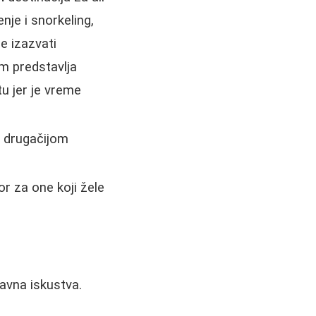
nje i snorkeling,
že izazvati
am predstavlja
u jer je vreme
i drugačijom
or za one koji žele
avna iskustva.