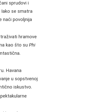
čani sprudovi i
. Iako se smatra
 naći povoljnija
straživati hramove
vima kao što su
Phi
antastična.
uru. Havana
vanje u sopstvenoj
ntično iskustvo.
spektakularne