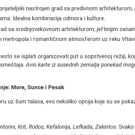
prijateljski nastrojen grad sa predivnom arhitekturom
ma. Idealna kombinacija odmora i kulture.
ad sa srednjovekovnom arhitekturom, jeftinijim cena
 metropola i romantičnom atmosferom uz reku Vltav
esto se isplati organizovati put u sopstvenoj režiji, ko
i smeštaja.
Avio karte iz susednih zemalja ponekad mogu
nje: More, Sunce i Pesak
u uz šum talasa, evo nekoliko opcija koje su se pokaz
ntorini, Krit, Rodos, Kefalonija, Lefkada, Zakintos
. Svako