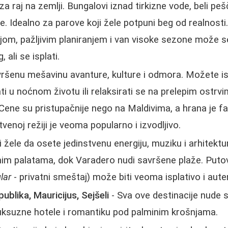
a raj na zemlji. Bungalovi iznad tirkizne vode, beli peš
. Idealno za parove koji žele potpuni beg od realnosti
om, pažljivim planiranjem i van visoke sezone može se
 ali se isplati.
vršenu mešavinu avanture, kulture i odmora. Možete i
ti u noćnom životu ili relaksirati se na prelepim ostr
 Cene su pristupačnije nego na Maldivima, a hrana je f
enoj režiji je veoma popularno i izvodljivo.
i žele da osete jedinstvenu energiju, muziku i arhitekt
nim palatama, dok Varadero nudi savršene plaže. Puto
lar
- privatni smeštaj) može biti veoma isplativo i aute
blika, Mauricijus, Sejšeli
- Sva ove destinacije nude 
luksuzne hotele i romantiku pod palminim krošnjama.