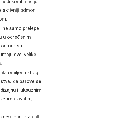
 nudi kombinaciju
a aktivniji odmor.
rom.
di ne samo prelepe
nu u određenim
i odmor sa
imaju sve: velike
.
tala omiljena zbog
mstva. Za parove se
izajnu i luksuznim
 veoma živahni,
h
destinacija za all