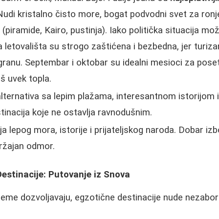
Nudi kristalno čisto more, bogat podvodni svet za ronje
e (piramide, Kairo, pustinja). Iako politička situacija mo
 letovališta su strogo zaštićena i bezbedna, jer turiz
 granu. Septembar i oktobar su idealni mesioci za poset
oš uvek topla.
alternativa sa lepim plažama, interesantnom istorijom 
inacija koje ne ostavlja ravnodušnim.
a lepog mora, istorije i prijateljskog naroda. Dobar izb
držajan odmor.
Destinacije: Putovanje iz Snova
eme dozvoljavaju, egzotične destinacije nude nezabor