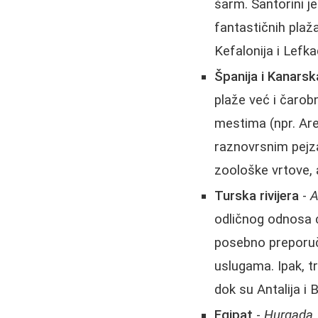
šarm. Santorini j
fantastičnih plaža
Kefalonija i Lefk
Španija i Kanarsk
plaže već i čarob
mestima (npr. Ar
raznovrsnim pejza
zoološke vrtove, a
Turska rivijera
-
A
odličnog odnosa c
posebno preporu
uslugama. Ipak, t
dok su Antalija i B
Egipat
-
Hurgada,