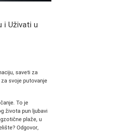
i Uživati u
aciju, saveti za
u za svoje putovanje
čanje. To je
 života pun ljubavi
egzotične plaže, u
elište? Odgovor,