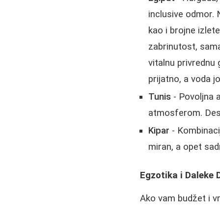
inclusive odmor. 
kao i brojne izlet
zabrinutost, sama
vitalnu privrednu
prijatno, a voda j
Tunis
- Povoljna 
atmosferom. Dest
Kipar
- Kombinacij
miran, a opet sa
Egzotika i Daleke 
Ako vam budžet i vr