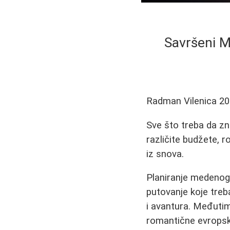
Savršeni M
Radman Vilenica
20
Sve što treba da zn
različite budžete, r
iz snova.
Planiranje medenog
putovanje koje treb
i avantura. Međutim,
romantične evropske