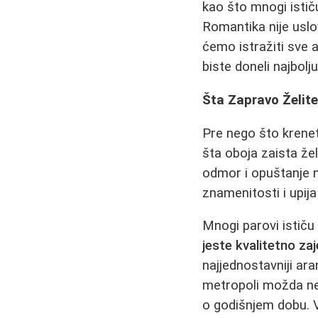
kao što mnogi istič
Romantika nije usl
ćemo istražiti sve
biste doneli najbolj
Šta Zapravo Želite
Pre nego što krenet
šta oboja zaista že
odmor i opuštanje na 
znamenitosti i upij
Mnogi parovi ističu 
jeste kvalitetno z
najjednostavniji ar
metropoli možda ne
o godišnjem dobu. Ve