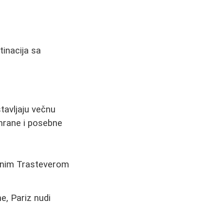
inacija sa
tavljaju večnu
 hrane i posebne
noćnim Trasteverom
e, Pariz nudi