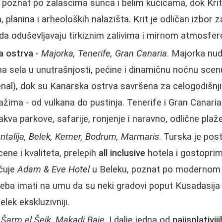
e poznat po zalascima sunca i belim kućicama, dok Krit
, planina i arheoloških nalazišta. Krit je odličan izbor z
ada oduševljavaju tirkiznim zalivima i mirnom atmosfe
a ostrva
-
Majorka, Tenerife, Gran Canaria
. Majorka nu
na sela u unutrašnjosti, pećine i dinamičnu noćnu sce
enal), dok su Kanarska ostrva savršena za celogodišnj
žima - od vulkana do pustinja. Tenerife i Gran Canaria 
kva parkove, safarije, ronjenje i naravno, odlične plaže
ntalija, Belek, Kemer, Bodrum, Marmaris
. Turska je pos
ene i kvaliteta, prelepih
all inclusive
hotela i gostopri
čuje
Adam & Eve Hotel
u Beleku, poznat po modernom d
reba imati na umu da su neki gradovi poput Kusadasija
elek ekskluzivniji.
 Šarm el Šeik, Makadi Baje
. I dalje jedna od
najisplativiji