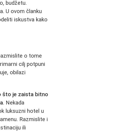
no, budžetu.
ma. U ovom članku
odeliti iskustva kako
razmislite o tome
primarni cilj potpuni
uje, obilazi
 što je zaista bitno
za
. Nekada
ok luksuzni hotel u
amenu. Razmislite i
inaciju ili