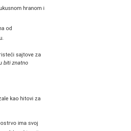
, ukusnom hranom i
ma od
u.
risteći sajtove za
 biti znatno
ale kao hitovi za
 ostrvo ima svoj