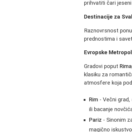
prihvatiti čari jesen
Destinacije za Sva
Raznovrsnost ponud
prednostima i save
Evropske Metropo
Gradovi poput
Rima,
klasiku za romantič
atmosfere koja pods
Rim
- Večni grad,
ili bacanje novčić
Pariz
- Sinonim za
magično iskustvo