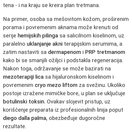
tena - i na kraju se kreira plan tretmana.
Na primer, osoba sa mešovitom kožom, proširenim
porama i povremenim aknama može krenuti od
serije
hemijskih pilinga
sa salicilnom kiselinom, uz
paralelno
uklanjanje akni
terapijskim serumima, a
zatim nastaviti sa
dermapenom
i
PRP tretmanom
kako bi se smanjili ožiljci i podstakla regeneracija.
Nakon toga, održavanje se može bazirati na
mezoterapiji lica
sa hijaluronskom kiselinom i
povremenim
cryo mezo liftom
za svežinu. Ukoliko
postoje izražene mimičke bore, u plan se uključuje
botulinski toksin
. Ovakav slojevit pristup, uz
korišćenje preparata iz profesionalnih linija poput
diego dalla palma
, obezbeđuje dugoročne
rezultate.