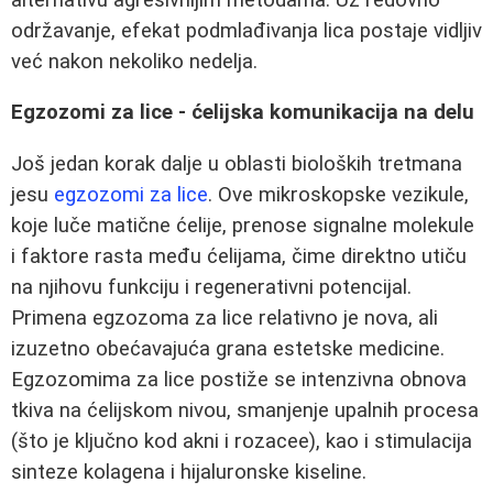
održavanje, efekat podmlađivanja lica postaje vidljiv
već nakon nekoliko nedelja.
Egzozomi za lice - ćelijska komunikacija na delu
Još jedan korak dalje u oblasti bioloških tretmana
jesu
egzozomi za lice
. Ove mikroskopske vezikule,
koje luče matične ćelije, prenose signalne molekule
i faktore rasta među ćelijama, čime direktno utiču
na njihovu funkciju i regenerativni potencijal.
Primena egzozoma za lice relativno je nova, ali
izuzetno obećavajuća grana estetske medicine.
Egzozomima za lice postiže se intenzivna obnova
tkiva na ćelijskom nivou, smanjenje upalnih procesa
(što je ključno kod akni i rozacee), kao i stimulacija
sinteze kolagena i hijaluronske kiseline.