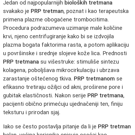
Jedan od najpopularnijih
bioloških tretmana
svakako je
PRP tretman
, poznat i kao terapeutska
primena plazme obogaćene trombocitima.
Procedura podrazumeva uzimanje male količine
krvi, njeno centrifugiranje kako bi se izdvojila
plazma bogata faktorima rasta, a potom aplikaciju
u površinske i srednje slojeve kože lica. Prednosti
PRP tretmana
su višestruke: stimuliše sintezu
kolagena, poboljšava mikrocirkulaciju i ubrzava
zarastanje oštećenog tkiva.
PRP tretmanom
se
efikasno tretiraju ožiljci od akni, proširene pore i
gubitak elastičnosti. Nakon serije
PRP tretmana
,
pacijenti obično primećuju ujednačeniji ten, finiju
teksturu i prirodan sjaj.
Iako se često postavlja pitanje da li je
PRP tretman
bolan, većina korisnika opisuje osećaj kao