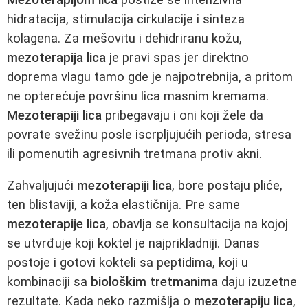
hidratacija, stimulacija cirkulacije i sinteza
kolagena. Za mešovitu i dehidriranu kožu,
mezoterapija lica
je pravi spas jer direktno
doprema vlagu tamo gde je najpotrebnija, a pritom
ne opterećuje površinu lica masnim kremama.
Mezoterapiji lica
pribegavaju i oni koji žele da
povrate svežinu posle iscrpljujućih perioda, stresa
ili pomenutih agresivnih tretmana protiv akni.
Zahvaljujući
mezoterapiji lica
, bore postaju pliće,
ten blistaviji, a koža elastičnija. Pre same
mezoterapije lica
, obavlja se konsultacija na kojoj
se utvrđuje koji koktel je najprikladniji. Danas
postoje i gotovi kokteli sa peptidima, koji u
kombinaciji sa
biološkim tretmanima
daju izuzetne
rezultate. Kada neko razmišlja o
mezoterapiju lica
,