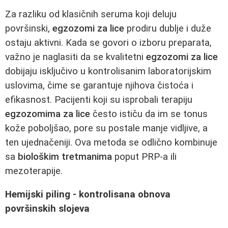
Za razliku od klasičnih seruma koji deluju
površinski,
egzozomi za lice
prodiru dublje i duže
ostaju aktivni. Kada se govori o izboru preparata,
važno je naglasiti da se kvalitetni
egzozomi za lice
dobijaju isključivo u kontrolisanim laboratorijskim
uslovima, čime se garantuje njihova čistoća i
efikasnost. Pacijenti koji su isprobali terapiju
egzozomima za lice
često ističu da im se tonus
kože poboljšao, pore su postale manje vidljive, a
ten ujednačeniji. Ova metoda se odlično kombinuje
sa
biološkim tretmanima
poput PRP-a ili
mezoterapije.
Hemijski piling - kontrolisana obnova
površinskih slojeva