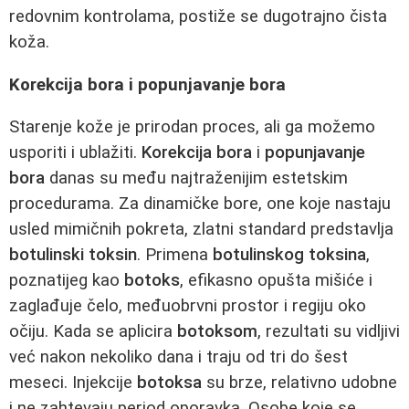
redovnim kontrolama, postiže se dugotrajno čista
koža.
Korekcija bora i popunjavanje bora
Starenje kože je prirodan proces, ali ga možemo
usporiti i ublažiti.
Korekcija bora
i
popunjavanje
bora
danas su među najtraženijim estetskim
procedurama. Za dinamičke bore, one koje nastaju
usled mimičnih pokreta, zlatni standard predstavlja
botulinski toksin
. Primena
botulinskog toksina
,
poznatijeg kao
botoks
, efikasno opušta mišiće i
zaglađuje čelo, međuobrvni prostor i regiju oko
očiju. Kada se aplicira
botoksom
, rezultati su vidljivi
već nakon nekoliko dana i traju od tri do šest
meseci. Injekcije
botoksa
su brze, relativno udobne
i ne zahtevaju period oporavka. Osobe koje se