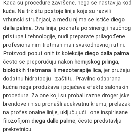
Kada su procedure završene, nega se nastavlja kod
kuće. Na tržištu postoje linije koje su razvili
vrhunski stručnjaci, a među njima se ističe
diego
dalla palma
. Ova linija, poznata po sinergiji naučnog
pristupa i tehnologije, nudi preparate prilagođene
profesionalnim tretmanima i svakodnevnoj rutini.
Proizvodi poput onih iz kolekcije
diego dalla palma
često se preporučuju nakon
hemijskog pilinga
,
bioloških tretmana
ili
mezoterapije lica
, jer pružaju
dodatnu hidrataciju i zaštitu. Pravilno odabrana
kućna nega produžava i pojačava efekte salonskih
procedura. Za one koji su probali razne drogerijske
brendove i nisu pronašli adekvatnu kremu, prelazak
na profesionalne linije, uključujući i one inspirisane
filozofijom
diega dalle palme
, često predstavlja
prekretnicu.