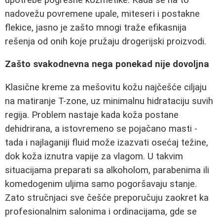
nadovežu povremene upale, miteseri i postakne
flekice, jasno je zašto mnogi traže efikasnija
rešenja od onih koje pružaju drogerijski proizvodi.
Zašto svakodnevna nega ponekad nije dovoljna
Klasične kreme za mešovitu kožu najčešće ciljaju
na matiranje T-zone, uz minimalnu hidrataciju suvih
regija. Problem nastaje kada koža postane
dehidrirana, a istovremeno se pojačano masti -
tada i najlaganiji fluid može izazvati osećaj težine,
dok koža iznutra vapije za vlagom. U takvim
situacijama preparati sa alkoholom, parabenima ili
komedogenim uljima samo pogoršavaju stanje.
Zato stručnjaci sve češće preporučuju zaokret ka
profesionalnim salonima i ordinacijama, gde se