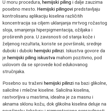
U moru procedura,
hemijski piling
i dalje zauzima
posebno mesto.
Hemijski pilingovi
predstavljaju
kontrolisanu aplikaciju kiselina različitih
koncentracija sa ciljem uklanjanja mrtvog rožastog
sloja, smanjenja hiperpigmentacija, ožiljaka i
proširenih pora. U zavisnosti od stanja kože i
željenog rezultata, koriste se površinski, srednje
duboki i duboki
hemijski pilinzi
. Iskustva govore da
je
hemijski piling iskustva
mahom pozitivno, pod
uslovom da se sprovede kod edukovanog
stručnjaka.
Posebno su traženi
hemijski pilinzi
na bazi glikolne,
salicilne i mlečne kiseline. Salicilna kiselina,
rastvorljiva u mastima, idealna je za masnu i
aknama sklonu kožu, dok glikolna kiselina deluje na
površinsku teksturu i pigmentacione nepravilnosti.