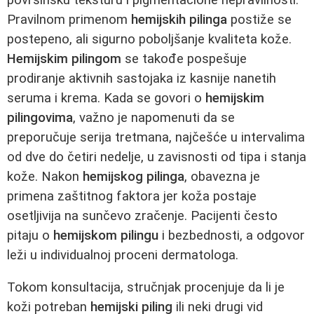
Pravilnom primenom
hemijskih pilinga
postiže se
postepeno, ali sigurno poboljšanje kvaliteta kože.
Hemijskim pilingom
se takođe pospešuje
prodiranje aktivnih sastojaka iz kasnije nanetih
seruma i krema. Kada se govori o
hemijskim
pilingovima
, važno je napomenuti da se
preporučuje serija tretmana, najčešće u intervalima
od dve do četiri nedelje, u zavisnosti od tipa i stanja
kože. Nakon
hemijskog pilinga
, obavezna je
primena zaštitnog faktora jer koža postaje
osetljivija na sunčevo zračenje. Pacijenti često
pitaju o
hemijskom pilingu
i bezbednosti, a odgovor
leži u individualnoj proceni dermatologa.
Tokom konsultacija, stručnjak procenjuje da li je
koži potreban
hemijski piling
ili neki drugi vid