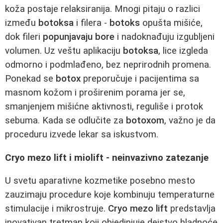
koža postaje relaksiranija. Mnogi pitaju o razlici
između
botoksa
i filera -
botoks
opušta mišiće,
dok fileri
popunjavaju bore
i nadoknađuju izgubljeni
volumen. Uz veštu aplikaciju
botoksa
, lice izgleda
odmorno i podmlađeno, bez neprirodnih promena.
Ponekad se
botox
preporučuje i pacijentima sa
masnom kožom i proširenim porama jer se,
smanjenjem mišićne aktivnosti, reguliše i protok
sebuma. Kada se odlučite za
botoxom
, važno je da
proceduru izvede lekar sa iskustvom.
Cryo mezo lift i miolift - neinvazivno zatezanje
U svetu aparativne kozmetike posebno mesto
zauzimaju procedure koje kombinuju temperaturne
stimulacije i mikrostruje.
Cryo mezo lift
predstavlja
inovativan tretman koji objedinjuje dejstvo hladnoće