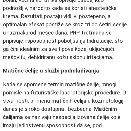
podnošljiv, naročito kada se koristi anestetička
krema. Rezultati postaju vidljivi postepeno, a
optimalan efekat postiže se kroz tri do četiri sesije
u razmaku od mesec dana.
PRP tretmanu
se
pripisuje i sposobnost poboljšanja hidratacije, što
ga čini idealnim za sve tipove kože, uključujući
mešovitu, dehidriranu kožu sklonu iritacijama.
Matične ćelije u službi podmlađivanja
Kada se spomene termin
matične ćelije
, mnogi
pomisle na futurističke laboratorijske procedure. U
stvarnosti, primena
matičnih ćelija
u kozmetologiji
danas je široko dostupna i bezbedna.
Matičnim
ćelijama
se nazivaju nespecijalizovane ćelije koje
imaju jedinstvenu sposobnost da se, pod