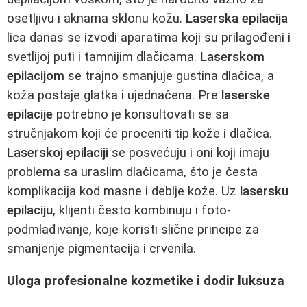
osetljivu i aknama sklonu kožu.
Laserska epilacija
lica danas se izvodi aparatima koji su prilagođeni i
svetlijoj puti i tamnijim dlačicama.
Laserskom
epilacijom
se trajno smanjuje gustina dlačica, a
koža postaje glatka i ujednačena. Pre
laserske
epilacije
potrebno je konsultovati se sa
stručnjakom koji će proceniti tip kože i dlačica.
Laserskoj epilaciji
se posvećuju i oni koji imaju
problema sa uraslim dlačicama, što je česta
komplikacija kod masne i deblje kože. Uz
lasersku
epilaciju
, klijenti često kombinuju i foto-
podmlađivanje, koje koristi slične principe za
smanjenje pigmentacija i crvenila.
Uloga profesionalne kozmetike i dodir luksuza