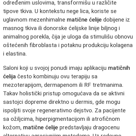
određenim uslovima, transformišu u različite
tipove tkiva. U kontekstu nege lica, koriste se
uglavnom mezenhimalne
matične ćelije
dobijene iz
masnog tkiva ili donorske ćelijske linije biljnog i
animalnog porekla, čija je uloga da stimulišu obnovu
oštećenih fibroblasta i potaknu produkciju kolagena
i elastina.
Saloni koji u svojoj ponudi imaju aplikaciju
matičnih
ćelija
često kombinuju ovu terapiju sa
mezoterapijom, dermapenom ili RF tretmanima.
Takav holistički pristup omogućava da se aktivni
sastojci dopreme direktno u dermis, gde mogu
ispoljiti svoje regenerativno dejstvo. Za pacijente
sa ožiljcima, hiperpigmentacijom ili atrofičnom
kožom,
matične ćelije
predstavljaju dragocenu
alternativu agresivnijim metodama. Uz redovno