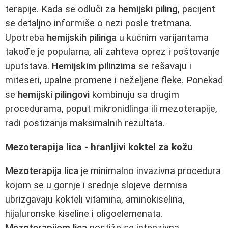
terapije. Kada se odluči za
hemijski piling
, pacijent
se detaljno informiše o nezi posle tretmana.
Upotreba
hemijskih pilinga
u kućnim varijantama
takođe je popularna, ali zahteva oprez i poštovanje
uputstava.
Hemijskim pilinzima
se rešavaju i
miteseri, upalne promene i neželjene fleke. Ponekad
se
hemijski pilingovi
kombinuju sa drugim
procedurama, poput mikronidlinga ili mezoterapije,
radi postizanja maksimalnih rezultata.
Mezoterapija lica - hranljivi koktel za kožu
Mezoterapija lica
je minimalno invazivna procedura
kojom se u gornje i srednje slojeve dermisa
ubrizgavaju kokteli vitamina, aminokiselina,
hijaluronske kiseline i oligoelemenata.
Mezoterapijom lica
postiže se intenzivna