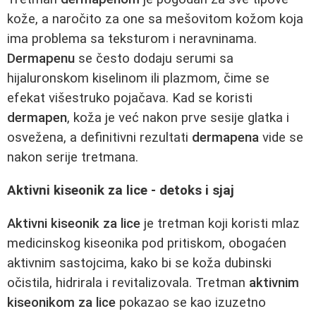
kože, a naročito za one sa mešovitom kožom koja
ima problema sa teksturom i neravninama.
Dermapenu
se često dodaju serumi sa
hijaluronskom kiselinom ili plazmom, čime se
efekat višestruko pojačava. Kad se koristi
dermapen
, koža je već nakon prve sesije glatka i
osvežena, a definitivni rezultati
dermapena
vide se
nakon serije tretmana.
Aktivni kiseonik za lice - detoks i sjaj
Aktivni kiseonik za lice
je tretman koji koristi mlaz
medicinskog kiseonika pod pritiskom, obogaćen
aktivnim sastojcima, kako bi se koža dubinski
očistila, hidrirala i revitalizovala. Tretman
aktivnim
kiseonikom za lice
pokazao se kao izuzetno