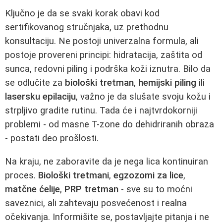
Ključno je da se svaki korak obavi kod
sertifikovanog stručnjaka, uz prethodnu
konsultaciju. Ne postoji univerzalna formula, ali
postoje provereni principi: hidratacija, zaštita od
sunca, redovni piling i podrška koži iznutra. Bilo da
se odlučite za
biološki tretman
,
hemijski piling
ili
lasersku epilaciju
, važno je da slušate svoju kožu i
strpljivo gradite rutinu. Tada će i najtvrdokorniji
problemi - od masne T-zone do dehidriranih obraza
- postati deo prošlosti.
Na kraju, ne zaboravite da je nega lica kontinuiran
proces.
Biološki tretmani
,
egzozomi za lice
,
matčne ćelije
,
PRP tretman
- sve su to moćni
saveznici, ali zahtevaju posvećenost i realna
očekivanja. Informišite se, postavljajte pitanja i ne