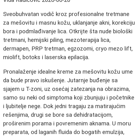
Sveobuhvatan vodič kroz profesionalne tretmane
za mešovitu i masnu kožu, uklanjanje akni, korekciju
bora i podmlađivanje lica. Otkrijte šta nude biološki
tretmani, hemijski piling, mezoterapija lica,
dermapen, PRP tretman, egzozomi, cryo mezo lift,
miolift, botoks i laserska epilacija.
Pronalaženje idealne kreme za mešovitu kožu ume
da bude pravo iskušenje. Jutarnje buđenje sa
sjajem u T-zoni, uz osećaj zatezanja na obrazima,
samo su neki od simptoma koji zbunjuju i početnike
i ljubitelje nege. Dok jedni tragaju za matirajućim
rešenjima, drugi se bore sa dehidratacijom,
proširenim porama i povremenim aknama. U moru
preparata, od laganih fluida do bogatih emulzija,