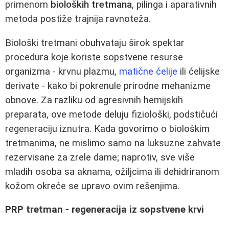
primenom
bioloških tretmana
, pilinga i aparativnih
metoda postiže trajnija ravnoteža.
Biološki tretmani obuhvataju širok spektar
procedura koje koriste sopstvene resurse
organizma - krvnu plazmu,
matične ćelije
ili ćelijske
derivate - kako bi pokrenule prirodne mehanizme
obnove. Za razliku od agresivnih hemijskih
preparata, ove metode deluju fiziološki, podstičući
regeneraciju iznutra. Kada govorimo o biološkim
tretmanima, ne mislimo samo na luksuzne zahvate
rezervisane za zrele dame; naprotiv, sve više
mladih osoba sa aknama, ožiljcima ili dehidriranom
kožom okreće se upravo ovim rešenjima.
PRP tretman - regeneracija iz sopstvene krvi