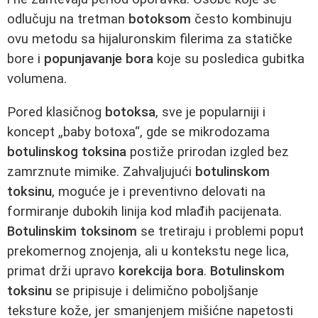
odlučuju na tretman
botoksom
često kombinuju
ovu metodu sa hijaluronskim filerima za statičke
bore i
popunjavanje bora
koje su posledica gubitka
volumena.
Pored klasičnog
botoksa
, sve je popularniji i
koncept „baby botoxa“, gde se mikrodozama
botulinskog toksina
postiže prirodan izgled bez
zamrznute mimike. Zahvaljujući
botulinskom
toksinu
, moguće je i preventivno delovati na
formiranje dubokih linija kod mlađih pacijenata.
Botulinskim toksinom
se tretiraju i problemi poput
prekomernog znojenja, ali u kontekstu nege lica,
primat drži upravo
korekcija bora
.
Botulinskom
toksinu
se pripisuje i delimično poboljšanje
teksture kože, jer smanjenjem mišićne napetosti