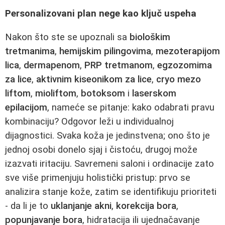
Personalizovani plan nege kao ključ uspeha
Nakon što ste se upoznali sa
biološkim
tretmanima
,
hemijskim pilingovima
,
mezoterapijom
lica
,
dermapenom
,
PRP tretmanom
,
egzozomima
za lice
,
aktivnim kiseonikom za lice
,
cryo mezo
liftom
,
mioliftom
,
botoksom
i
laserskom
epilacijom
, nameće se pitanje: kako odabrati pravu
kombinaciju? Odgovor leži u individualnoj
dijagnostici. Svaka koža je jedinstvena; ono što je
jednoj osobi donelo sjaj i čistoću, drugoj može
izazvati iritaciju. Savremeni saloni i ordinacije zato
sve više primenjuju holistički pristup: prvo se
analizira stanje kože, zatim se identifikuju prioriteti
- da li je to
uklanjanje akni
,
korekcija bora
,
popunjavanje bora
, hidratacija ili ujednačavanje