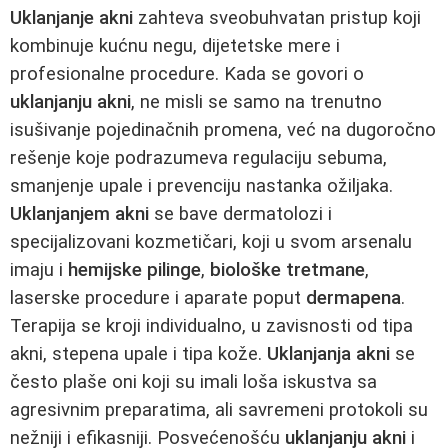
Uklanjanje akni
zahteva sveobuhvatan pristup koji
kombinuje kućnu negu, dijetetske mere i
profesionalne procedure. Kada se govori o
uklanjanju akni
, ne misli se samo na trenutno
isušivanje pojedinačnih promena, već na dugoročno
rešenje koje podrazumeva regulaciju sebuma,
smanjenje upale i prevenciju nastanka ožiljaka.
Uklanjanjem akni
se bave dermatolozi i
specijalizovani kozmetičari, koji u svom arsenalu
imaju i
hemijske pilinge
,
biološke tretmane
,
laserske procedure i aparate poput
dermapena
.
Terapija se kroji individualno, u zavisnosti od tipa
akni, stepena upale i tipa kože.
Uklanjanja akni
se
često plaše oni koji su imali loša iskustva sa
agresivnim preparatima, ali savremeni protokoli su
nežniji i efikasniji. Posvećenošću
uklanjanju akni
i