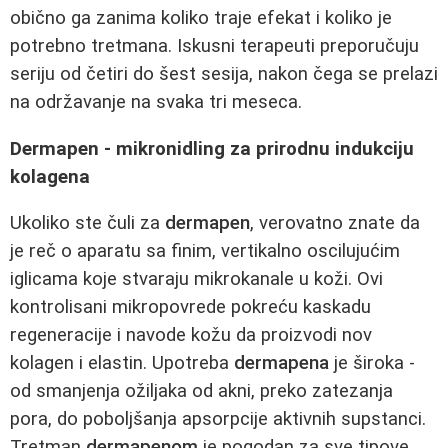
obično ga zanima koliko traje efekat i koliko je
potrebno tretmana. Iskusni terapeuti preporučuju
seriju od četiri do šest sesija, nakon čega se prelazi
na održavanje na svaka tri meseca.
Dermapen - mikronidling za prirodnu indukciju
kolagena
Ukoliko ste čuli za
dermapen
, verovatno znate da
je reč o aparatu sa finim, vertikalno oscilujućim
iglicama koje stvaraju mikrokanale u koži. Ovi
kontrolisani mikropovrede pokreću kaskadu
regeneracije i navode kožu da proizvodi nov
kolagen i elastin. Upotreba
dermapena
je široka -
od smanjenja ožiljaka od akni, preko zatezanja
pora, do poboljšanja apsorpcije aktivnih supstanci.
Tretman
dermapenom
je pogodan za sve tipove