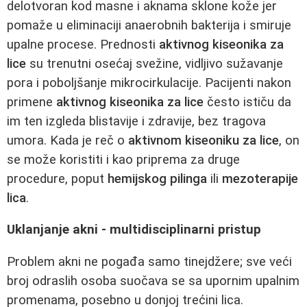
delotvoran kod masne i aknama sklone kože jer
pomaže u eliminaciji anaerobnih bakterija i smiruje
upalne procese. Prednosti
aktivnog kiseonika za
lice
su trenutni osećaj svežine, vidljivo sužavanje
pora i poboljšanje mikrocirkulacije. Pacijenti nakon
primene
aktivnog kiseonika za lice
često ističu da
im ten izgleda blistavije i zdravije, bez tragova
umora. Kada je reč o
aktivnom kiseoniku za lice
, on
se može koristiti i kao priprema za druge
procedure, poput
hemijskog pilinga
ili
mezoterapije
lica
.
Uklanjanje akni - multidisciplinarni pristup
Problem akni ne pogađa samo tinejdžere; sve veći
broj odraslih osoba suočava se sa upornim upalnim
promenama, posebno u donjoj trećini lica.