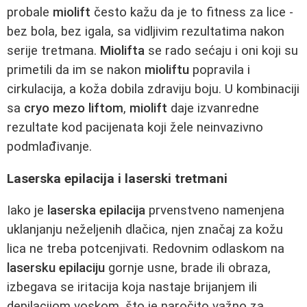
probale
miolift
često kažu da je to fitness za lice -
bez bola, bez igala, sa vidljivim rezultatima nakon
serije tretmana.
Miolifta
se rado sećaju i oni koji su
primetili da im se nakon
mioliftu
popravila i
cirkulacija, a koža dobila zdraviju boju. U kombinaciji
sa
cryo mezo liftom
,
miolift
daje izvanredne
rezultate kod pacijenata koji žele neinvazivno
podmlađivanje.
Laserska epilacija i laserski tretmani
Iako je
laserska epilacija
prvenstveno namenjena
uklanjanju neželjenih dlačica, njen značaj za kožu
lica ne treba potcenjivati. Redovnim odlaskom na
lasersku epilaciju
gornje usne, brade ili obraza,
izbegava se iritacija koja nastaje brijanjem ili
depilacijom voskom, što je naročito važno za