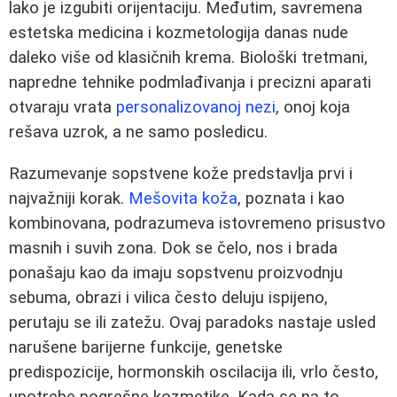
lako je izgubiti orijentaciju. Međutim, savremena
estetska medicina i kozmetologija danas nude
daleko više od klasičnih krema. Biološki tretmani,
napredne tehnike podmlađivanja i precizni aparati
otvaraju vrata
personalizovanoj nezi
, onoj koja
rešava uzrok, a ne samo posledicu.
Razumevanje sopstvene kože predstavlja prvi i
najvažniji korak.
Mešovita koža
, poznata i kao
kombinovana, podrazumeva istovremeno prisustvo
masnih i suvih zona. Dok se čelo, nos i brada
ponašaju kao da imaju sopstvenu proizvodnju
sebuma, obrazi i vilica često deluju ispijeno,
perutaju se ili zatežu. Ovaj paradoks nastaje usled
narušene barijerne funkcije, genetske
predispozicije, hormonskih oscilacija ili, vrlo često,
upotrebe pogrešne kozmetike. Kada se na to