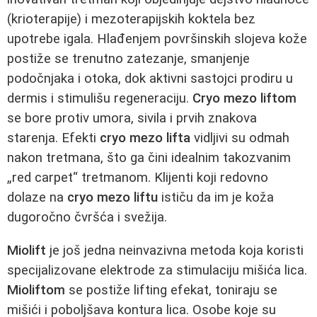
(krioterapije) i mezoterapijskih koktela bez
upotrebe igala. Hlađenjem površinskih slojeva kože
postiže se trenutno zatezanje, smanjenje
podočnjaka i otoka, dok aktivni sastojci prodiru u
dermis i stimulišu regeneraciju.
Cryo mezo liftom
se bore protiv umora, sivila i prvih znakova
starenja. Efekti
cryo mezo lifta
vidljivi su odmah
nakon tretmana, što ga čini idealnim takozvanim
„red carpet“ tretmanom. Klijenti koji redovno
dolaze na
cryo mezo liftu
ističu da im je koža
dugoročno čvršća i svežija.
Miolift
je još jedna neinvazivna metoda koja koristi
specijalizovane elektrode za stimulaciju mišića lica.
Mioliftom
se postiže lifting efekat, toniraju se
mišići i poboljšava kontura lica. Osobe koje su