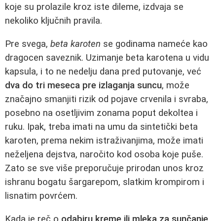
koje su prolazile kroz iste dileme, izdvaja se
nekoliko ključnih pravila.
Pre svega,
beta karoten
se godinama nameće kao
dragocen saveznik. Uzimanje beta karotena u vidu
kapsula, i to ne nedelju dana pred putovanje, već
dva do tri meseca pre izlaganja suncu
, može
značajno smanjiti rizik od pojave crvenila i svraba,
posebno na osetljivim zonama poput dekoltea i
ruku. Ipak, treba imati na umu da sintetički beta
karoten, prema nekim istraživanjima, može imati
neželjena dejstva, naročito kod osoba koje puše.
Zato se sve više preporučuje prirodan unos kroz
ishranu bogatu šargarepom, slatkim krompirom i
lisnatim povrćem.
Kada je reč o
odabiru kreme ili mleka za sunčanje
,