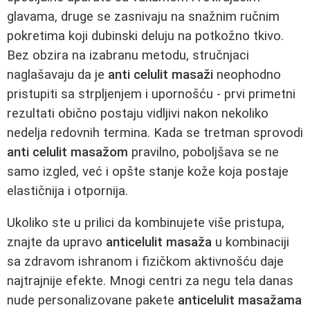
glavama, druge se zasnivaju na snažnim ručnim
pokretima koji dubinski deluju na potkožno tkivo.
Bez obzira na izabranu metodu, stručnjaci
naglašavaju da je
anti celulit masaži
neophodno
pristupiti sa strpljenjem i upornošću - prvi primetni
rezultati obično postaju vidljivi nakon nekoliko
nedelja redovnih termina. Kada se tretman sprovodi
anti celulit masažom
pravilno, poboljšava se ne
samo izgled, već i opšte stanje kože koja postaje
elastičnija i otpornija.
Ukoliko ste u prilici da kombinujete više pristupa,
znajte da upravo
anticelulit masaža
u kombinaciji
sa zdravom ishranom i fizičkom aktivnošću daje
najtrajnije efekte. Mnogi centri za negu tela danas
nude personalizovane pakete
anticelulit masažama