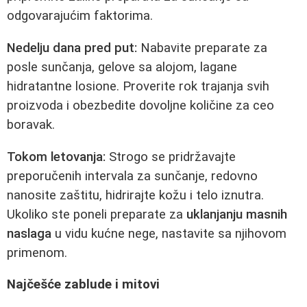
odgovarajućim faktorima.
Nedelju dana pred put:
Nabavite preparate za
posle sunčanja, gelove sa alojom, lagane
hidratantne losione. Proverite rok trajanja svih
proizvoda i obezbedite dovoljne količine za ceo
boravak.
Tokom letovanja:
Strogo se pridržavajte
preporučenih intervala za sunčanje, redovno
nanosite zaštitu, hidrirajte kožu i telo iznutra.
Ukoliko ste poneli preparate za
uklanjanju masnih
naslaga
u vidu kućne nege, nastavite sa njihovom
primenom.
Najčešće zablude i mitovi