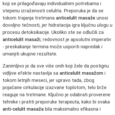
koji se prilagođavaju individualnim potrebama i
stepenu izraženosti celulita. Preporuka je da se
tokom trajanja tretmana
anticelulit masaže
unosi
dovoljno tečnosti, jer hidratacija igra ključnu ulogu u
procesu detoksikacije. Ukoliko ste se odlučili za
anticelulit masaži
, redovnost je apsolutni imperativ
- preskakanje termina može usporiti napredak i
umanjiti ukupne rezultate.
Zanimljivo je da sve više onih koji žele da postignu
vidljive efekte nastavlja sa
anticelulit masažom
i
tokom letnjih meseci, jer upravo tada, zbog
pojačane cirkulacije izazvane toplotom, telo brže
reaguje na tretmane. Ključno je odabrati proverene
tehnike i pratiti preporuke terapeuta, kako bi svaka
anti-celulit masaža
bila maksimalno efikasna i