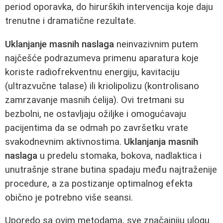
period oporavka, do hirurških intervencija koje daju
trenutne i dramatične rezultate.
Uklanjanje masnih naslaga
neinvazivnim putem
najčešće podrazumeva primenu aparatura koje
koriste radiofrekventnu energiju, kavitaciju
(ultrazvučne talase) ili kriolipolizu (kontrolisano
zamrzavanje masnih ćelija). Ovi tretmani su
bezbolni, ne ostavljaju ožiljke i omogućavaju
pacijentima da se odmah po završetku vrate
svakodnevnim aktivnostima.
Uklanjanja masnih
naslaga
u predelu stomaka, bokova, nadlaktica i
unutrašnje strane butina spadaju među najtraženije
procedure, a za postizanje optimalnog efekta
obično je potrebno više seansi.
Uporedo sa ovim metodama, sve značajniju ulogu