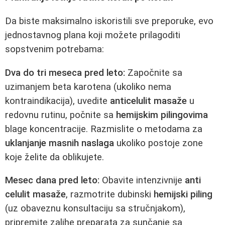
Da biste maksimalno iskoristili sve preporuke, evo
jednostavnog plana koji možete prilagoditi
sopstvenim potrebama:
Dva do tri meseca pred leto:
Započnite sa
uzimanjem beta karotena (ukoliko nema
kontraindikacija), uvedite
anticelulit masaže
u
redovnu rutinu, počnite sa
hemijskim pilingovima
blage koncentracije. Razmislite o metodama za
uklanjanje masnih naslaga
ukoliko postoje zone
koje želite da oblikujete.
Mesec dana pred leto:
Obavite intenzivnije
anti
celulit masaže
, razmotrite dubinski
hemijski piling
(uz obaveznu konsultaciju sa stručnjakom),
pripremite zalihe preparata za sunčanje sa