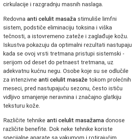
cirkulacije i razgradnju masnih naslaga.
Redovna
anti celulit masaža
stimuliše limfni
sistem, podstiče eliminaciju toksina i viška
tečnosti, a istovremeno zateže i zaglađuje kožu.
Iskustva pokazuju da optimalni rezultati nastupaju
kada se ovoj vrsti tretmana pristupi sistemski -
serijom od deset do petnaest tretmana, uz
adekvatnu kućnu negu. Osobe koje su se odlučile
za intenzivne
anti celulit masaže
tokom prolećnih
meseci, pred nastupajuću sezonu, često ističu
vidljivo smanjenje neravnina i značajno glatkiju
teksturu kože.
Različite tehnike
anti celulit masažama
donose
različite benefite. Dok neke tehnike koriste
specijalne aparate sa vakumom i rotirajućim