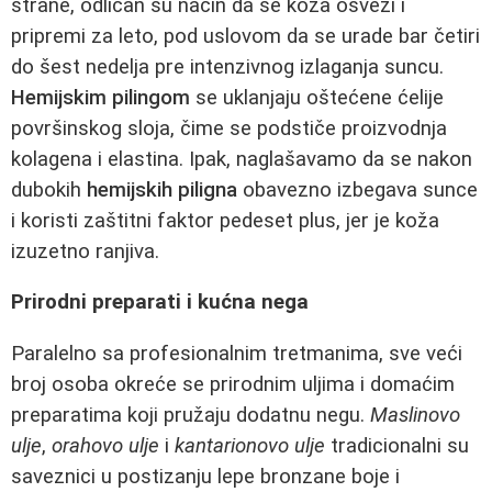
strane, odličan su način da se koža osveži i
pripremi za leto, pod uslovom da se urade bar četiri
do šest nedelja pre intenzivnog izlaganja suncu.
Hemijskim pilingom
se uklanjaju oštećene ćelije
površinskog sloja, čime se podstiče proizvodnja
kolagena i elastina. Ipak, naglašavamo da se nakon
dubokih
hemijskih piligna
obavezno izbegava sunce
i koristi zaštitni faktor pedeset plus, jer je koža
izuzetno ranjiva.
Prirodni preparati i kućna nega
Paralelno sa profesionalnim tretmanima, sve veći
broj osoba okreće se prirodnim uljima i domaćim
preparatima koji pružaju dodatnu negu.
Maslinovo
ulje
,
orahovo ulje
i
kantarionovo ulje
tradicionalni su
saveznici u postizanju lepe bronzane boje i