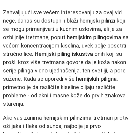
Zahvaljujući sve većem interesovanju za ovaj vid
nege, danas su dostupni i blaži
hemijski pilinzi
koji
se mogu primenjivati u kućnim uslovima, ali je za
ozbiljnije tretmane, poput
hemijskim pilingovima
sa
većom koncentracijom kiselina, uvek bolje posetiti
stručno lice.
Hemijski piling iskustva
onih koji su
prošli kroz više tretmana govore da je koža nakon
serije pilinga vidno ujednačenija, ten svetliji, a pore
sužene. Kada se uporedi više
hemijskih piligna
,
primetno je da različite kiseline ciljaju različite
probleme - od akni i masne kože do prvih znakova
starenja.
Ako vas zanima
hemijskim pilinzima
tretman protiv
ožiljaka i fleka od sunca, najbolje je prvo