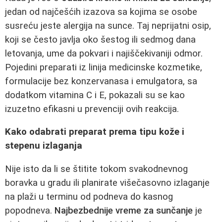
jedan od najčešćih izazova sa kojima se osobe
susreću jeste alergija na sunce. Taj neprijatni osip,
koji se često javlja oko šestog ili sedmog dana
letovanja, ume da pokvari i najiščekivaniji odmor.
Pojedini preparati iz linija medicinske kozmetike,
formulacije bez konzervanasa i emulgatora, sa
dodatkom vitamina C i E, pokazali su se kao
izuzetno efikasni u prevenciji ovih reakcija.
Kako odabrati preparat prema tipu kože i
stepenu izlaganja
Nije isto da li se štitite tokom svakodnevnog
boravka u gradu ili planirate višečasovno izlaganje
na plaži u terminu od podneva do kasnog
popodneva.
Najbezbednije vreme za sunčanje
je