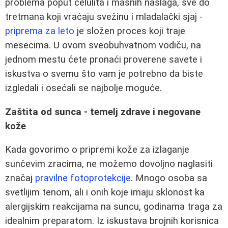
problema poput celulita i masnih naslaga, sve do
tretmana koji vraćaju svežinu i mladalački sjaj -
priprema za leto
je složen proces koji traje
mesecima. U ovom sveobuhvatnom vodiču, na
jednom mestu ćete pronaći proverene savete i
iskustva o svemu što vam je potrebno da biste
izgledali i osećali se najbolje moguće.
Zaštita od sunca - temelj zdrave i negovane
kože
Kada govorimo o pripremi kože za izlaganje
sunčevim zracima, ne možemo dovoljno naglasiti
značaj
pravilne fotoprotekcije
. Mnogo osoba sa
svetlijim tenom, ali i onih koje imaju sklonost ka
alergijskim reakcijama na suncu, godinama traga za
idealnim preparatom. Iz iskustava brojnih korisnica