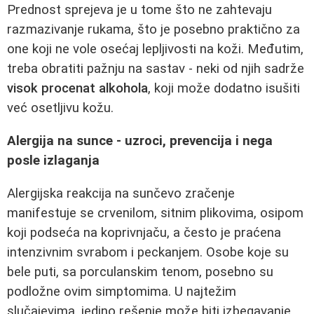
Prednost sprejeva je u tome što ne zahtevaju
razmazivanje rukama, što je posebno praktično za
one koji ne vole osećaj lepljivosti na koži. Međutim,
treba obratiti pažnju na sastav - neki od njih sadrže
visok procenat alkohola
, koji može dodatno isušiti
već osetljivu kožu.
Alergija na sunce - uzroci, prevencija i nega
posle izlaganja
Alergijska reakcija na sunčevo zračenje
manifestuje se crvenilom, sitnim plikovima, osipom
koji podseća na koprivnjaču, a često je praćena
intenzivnim svrabom i peckanjem. Osobe koje su
bele puti, sa porculanskim tenom, posebno su
podložne ovim simptomima. U najtežim
slučajevima, jedino rešenje može biti izbegavanje