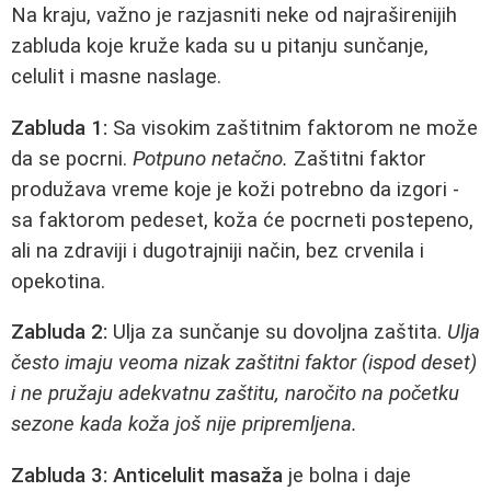
Na kraju, važno je razjasniti neke od najraširenijih
zabluda koje kruže kada su u pitanju sunčanje,
celulit i masne naslage.
Zabluda 1:
Sa visokim zaštitnim faktorom ne može
da se pocrni.
Potpuno netačno.
Zaštitni faktor
produžava vreme koje je koži potrebno da izgori -
sa faktorom pedeset, koža će pocrneti postepeno,
ali na zdraviji i dugotrajniji način, bez crvenila i
opekotina.
Zabluda 2:
Ulja za sunčanje su dovoljna zaštita.
Ulja
često imaju veoma nizak zaštitni faktor (ispod deset)
i ne pružaju adekvatnu zaštitu, naročito na početku
sezone kada koža još nije pripremljena.
Zabluda 3:
Anticelulit masaža
je bolna i daje