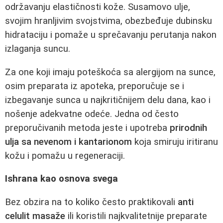
održavanju elastičnosti kože. Susamovo ulje,
svojim hranljivim svojstvima, obezbeđuje dubinsku
hidrataciju i pomaže u sprečavanju perutanja nakon
izlaganja suncu.
Za one koji imaju poteškoća sa alergijom na sunce,
osim preparata iz apoteka, preporučuje se i
izbegavanje sunca u najkritičnijem delu dana, kao i
nošenje adekvatne odeće. Jedna od često
preporučivanih metoda jeste i upotreba
prirodnih
ulja sa nevenom i kantarionom
koja smiruju iritiranu
kožu i pomažu u regeneraciji.
Ishrana kao osnova svega
Bez obzira na to koliko često praktikovali
anti
celulit masaže
ili koristili najkvalitetnije preparate