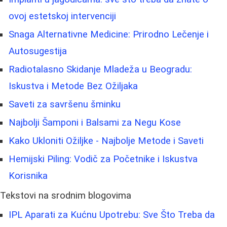
ovoj estetskoj intervenciji
Snaga Alternativne Medicine: Prirodno Lečenje i
Autosugestija
Radiotalasno Skidanje Mladeža u Beogradu:
Iskustva i Metode Bez Ožiljaka
Saveti za savršenu šminku
Najbolji Šamponi i Balsami za Negu Kose
Kako Ukloniti Ožiljke - Najbolje Metode i Saveti
Hemijski Piling: Vodič za Početnike i Iskustva
Korisnika
Tekstovi na srodnim blogovima
IPL Aparati za Kućnu Upotrebu: Sve Što Treba da