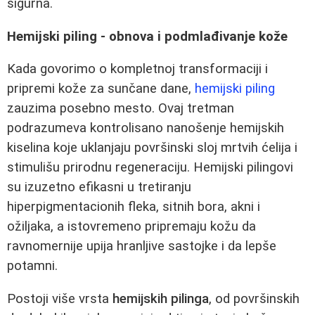
sigurna.
Hemijski piling - obnova i podmlađivanje kože
Kada govorimo o kompletnoj transformaciji i
pripremi kože za sunčane dane,
hemijski piling
zauzima posebno mesto. Ovaj tretman
podrazumeva kontrolisano nanošenje hemijskih
kiselina koje uklanjaju površinski sloj mrtvih ćelija i
stimulišu prirodnu regeneraciju. Hemijski pilingovi
su izuzetno efikasni u tretiranju
hiperpigmentacionih fleka, sitnih bora, akni i
ožiljaka, a istovremeno pripremaju kožu da
ravnomernije upija hranljive sastojke i da lepše
potamni.
Postoji više vrsta
hemijskih pilinga
, od površinskih