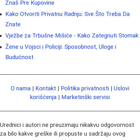
Znaš Pre Kupovine
Kako Otvoriti Privatnu Radnju: Sve Što Treba Da
Znate
Vježbe za Trbušne Mišiće - Kako Zategnuti Stomak
Žene u Vojsci i Policiji: Sposobnost, Uloge i
Budućnost
O nama
|
Kontakt
|
Politika privatnosti
|
Uslovi
korišćenja
|
Marketinški servisi
Urednici i autori ne preuzimaju nikakvu odgovornost
za bilo kakve greške ili propuste u sadržaju ovog