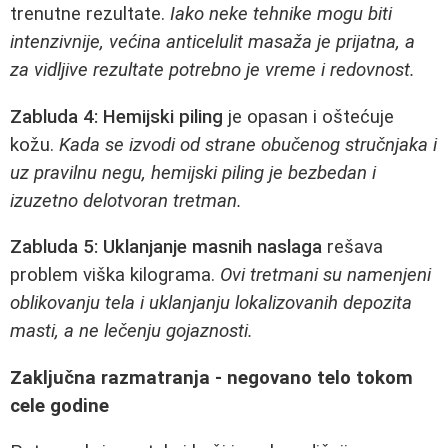
trenutne rezultate.
Iako neke tehnike mogu biti
intenzivnije, većina anticelulit masaža je prijatna, a
za vidljive rezultate potrebno je vreme i redovnost.
Zabluda 4:
Hemijski piling
je opasan i oštećuje
kožu.
Kada se izvodi od strane obučenog stručnjaka i
uz pravilnu negu, hemijski piling je bezbedan i
izuzetno delotvoran tretman.
Zabluda 5:
Uklanjanje masnih naslaga
rešava
problem viška kilograma.
Ovi tretmani su namenjeni
oblikovanju tela i uklanjanju lokalizovanih depozita
masti, a ne lečenju gojaznosti.
Zaključna razmatranja - negovano telo tokom
cele godine