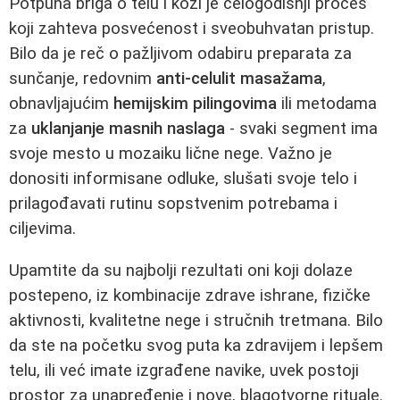
Potpuna briga o telu i koži je celogodišnji proces
koji zahteva posvećenost i sveobuhvatan pristup.
Bilo da je reč o pažljivom odabiru preparata za
sunčanje, redovnim
anti-celulit masažama
,
obnavljajućim
hemijskim pilingovima
ili metodama
za
uklanjanje masnih naslaga
- svaki segment ima
svoje mesto u mozaiku lične nege. Važno je
donositi informisane odluke, slušati svoje telo i
prilagođavati rutinu sopstvenim potrebama i
ciljevima.
Upamtite da su najbolji rezultati oni koji dolaze
postepeno, iz kombinacije zdrave ishrane, fizičke
aktivnosti, kvalitetne nege i stručnih tretmana. Bilo
da ste na početku svog puta ka zdravijem i lepšem
telu, ili već imate izgrađene navike, uvek postoji
prostor za unapređenje i nove, blagotvorne rituale.