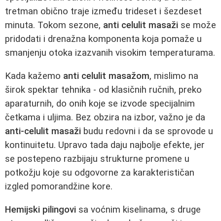
tretman obično traje između trideset i šezdeset
minuta. Tokom sezone,
anti celulit masaži
se može
pridodati i drenažna komponenta koja pomaže u
smanjenju otoka izazvanih visokim temperaturama.
Kada kažemo
anti celulit masažom
, mislimo na
širok spektar tehnika - od klasičnih ručnih, preko
aparaturnih, do onih koje se izvode specijalnim
četkama i uljima. Bez obzira na izbor, važno je da
anti-celulit masaži
budu redovni i da se sprovode u
kontinuitetu. Upravo tada daju najbolje efekte, jer
se postepeno razbijaju strukturne promene u
potkožju koje su odgovorne za karakterističan
izgled pomorandžine kore.
Hemijski pilingovi
sa voćnim kiselinama, s druge