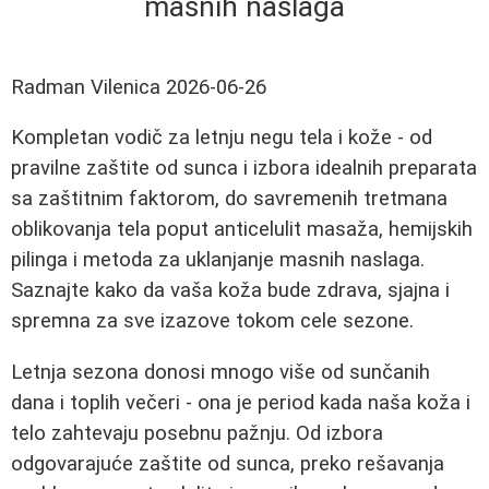
masnih naslaga
Radman Vilenica
2026-06-26
Kompletan vodič za letnju negu tela i kože - od
pravilne zaštite od sunca i izbora idealnih preparata
sa zaštitnim faktorom, do savremenih tretmana
oblikovanja tela poput anticelulit masaža, hemijskih
pilinga i metoda za uklanjanje masnih naslaga.
Saznajte kako da vaša koža bude zdrava, sjajna i
spremna za sve izazove tokom cele sezone.
Letnja sezona donosi mnogo više od sunčanih
dana i toplih večeri - ona je period kada naša koža i
telo zahtevaju posebnu pažnju. Od izbora
odgovarajuće zaštite od sunca, preko rešavanja