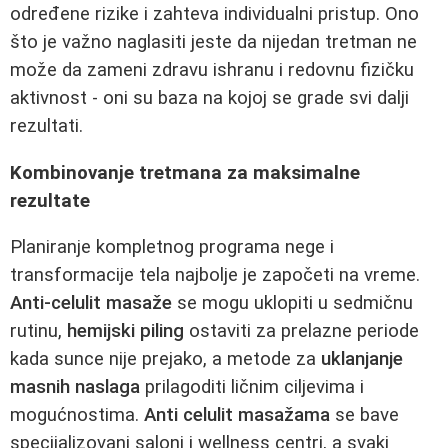
određene rizike i zahteva individualni pristup. Ono
što je važno naglasiti jeste da nijedan tretman ne
može da zameni zdravu ishranu i redovnu fizičku
aktivnost - oni su baza na kojoj se grade svi dalji
rezultati.
Kombinovanje tretmana za maksimalne
rezultate
Planiranje kompletnog programa nege i
transformacije tela najbolje je započeti na vreme.
Anti-celulit masaže
se mogu uklopiti u sedmičnu
rutinu,
hemijski piling
ostaviti za prelazne periode
kada sunce nije prejako, a metode za
uklanjanje
masnih naslaga
prilagoditi ličnim ciljevima i
mogućnostima.
Anti celulit masažama
se bave
specijalizovani saloni i wellness centri, a svaki