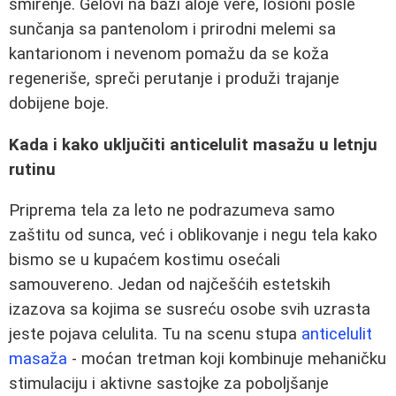
smirenje. Gelovi na bazi aloje vere, losioni posle
sunčanja sa pantenolom i prirodni melemi sa
kantarionom i nevenom pomažu da se koža
regeneriše, spreči perutanje i produži trajanje
dobijene boje.
Kada i kako uključiti anticelulit masažu u letnju
rutinu
Priprema tela za leto ne podrazumeva samo
zaštitu od sunca, već i oblikovanje i negu tela kako
bismo se u kupaćem kostimu osećali
samouvereno. Jedan od najčešćih estetskih
izazova sa kojima se susreću osobe svih uzrasta
jeste pojava celulita. Tu na scenu stupa
anticelulit
masaža
- moćan tretman koji kombinuje mehaničku
stimulaciju i aktivne sastojke za poboljšanje