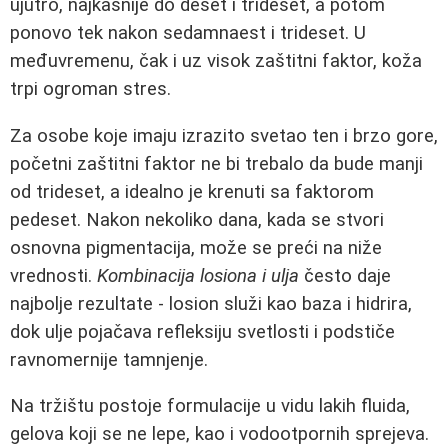
ujutro, najkasnije do deset i trideset, a potom
ponovo tek nakon sedamnaest i trideset. U
međuvremenu, čak i uz visok zaštitni faktor, koža
trpi ogroman stres.
Za osobe koje imaju izrazito svetao ten i brzo gore,
početni zaštitni faktor ne bi trebalo da bude manji
od trideset, a idealno je krenuti sa faktorom
pedeset. Nakon nekoliko dana, kada se stvori
osnovna pigmentacija, može se preći na niže
vrednosti.
Kombinacija losiona i ulja
često daje
najbolje rezultate - losion služi kao baza i hidrira,
dok ulje pojačava refleksiju svetlosti i podstiče
ravnomernije tamnjenje.
Na tržištu postoje formulacije u vidu lakih fluida,
gelova koji se ne lepe, kao i vodootpornih sprejeva.