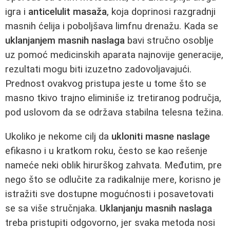
igra i
anticelulit masaža
, koja doprinosi razgradnji
masnih ćelija i poboljšava limfnu drenažu. Kada se
uklanjanjem masnih naslaga
bavi stručno osoblje
uz pomoć medicinskih aparata najnovije generacije,
rezultati mogu biti izuzetno zadovoljavajući.
Prednost ovakvog pristupa jeste u tome što se
masno tkivo trajno eliminiše iz tretiranog područja,
pod uslovom da se održava stabilna telesna težina.
Ukoliko je nekome cilj da
ukloniti masne naslage
efikasno i u kratkom roku, često se kao rešenje
nameće neki oblik hirurškog zahvata. Međutim, pre
nego što se odlučite za radikalnije mere, korisno je
istražiti sve dostupne mogućnosti i posavetovati
se sa više stručnjaka.
Uklanjanju masnih naslaga
treba pristupiti odgovorno, jer svaka metoda nosi