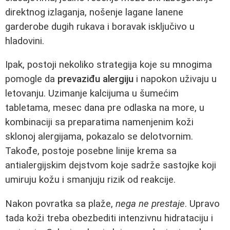
direktnog izlaganja, nošenje lagane lanene
garderobe dugih rukava i boravak isključivo u
hladovini.
Ipak, postoji nekoliko strategija koje su mnogima
pomogle da
prevaziđu alergiju
i napokon uživaju u
letovanju. Uzimanje kalcijuma u šumećim
tabletama, mesec dana pre odlaska na more, u
kombinaciji sa preparatima namenjenim koži
sklonoj alergijama, pokazalo se delotvornim.
Takođe, postoje posebne linije krema sa
antialergijskim dejstvom koje sadrže sastojke koji
umiruju kožu i smanjuju rizik od reakcije.
Nakon povratka sa plaže,
nega ne prestaje
. Upravo
tada koži treba obezbediti intenzivnu hidrataciju i