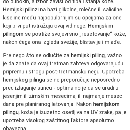
do dubokih, a izbor zavisi od tipa i stanja kože.
Hemijski pilinzi
na bazi glikolne, mlečne ili salicilne
kiseline među najpopularnijim su opcijama za one
koji prvi put istražuju ovaj vid nege.
Hemijskim
pilingom
se postiže svojevrsno „resetovanje“ kože,
nakon čega ona izgleda svežije, blistavije i mlađe.
Pre nego što se odlučite za
hemijski piling
, važno
je da znate da ovaj tretman zahteva odgovarajuću
pripremu i strogu post-tretmansku negu. Upotreba
hemijskog pilinga
se ne preporučuje neposredno
pred izlaganje suncu - optimalno je da se uradi u
jesenjim ili zimskim mesecima, ili najmanje mesec
dana pre planiranog letovanja. Nakon
hemijskom
pilingu
, koža je izuzetno osetljiva na UV zrake, pa je
upotreba visokog zaštitnog faktora apsolutno
obavezna.