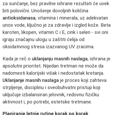
za sunčanje, bez pravilne ishrane rezultati će uvek
biti polovični. Unošenje dovoljnih količina
antioksidanasa
, vitamina i minerala, uz adekvatan
unos vode, ključno je za zdravlje i izgled kože. Beta
karoten, likopen, vitamin C i E, cink i selen - svi oni
igraju značajnu ulogu u zaštiti ćelija od
oksidativnog stresa izazvanog UV zracima.
Kada je reč o
uklanjanju masnih naslaga
, ishrana je
apsolutni prioritet. Nijedan tretman ne može da
nadomesti kalorijski višak i nedostatak kretanja.
Uklanjanje masnih naslaga
je proces koji zahteva
strpljenje, disciplinu i sveobuhvatni pristup koji
uključuje izbalansiran jelovnik, redovnu fizičku
aktivnost i, po potrebi, estetske tretmane.
Planiranje letnje rutine korak po korak