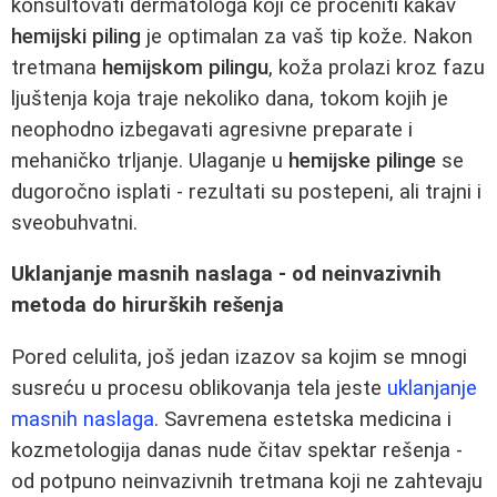
konsultovati dermatologa koji će proceniti kakav
hemijski piling
je optimalan za vaš tip kože. Nakon
tretmana
hemijskom pilingu
, koža prolazi kroz fazu
ljuštenja koja traje nekoliko dana, tokom kojih je
neophodno izbegavati agresivne preparate i
mehaničko trljanje. Ulaganje u
hemijske pilinge
se
dugoročno isplati - rezultati su postepeni, ali trajni i
sveobuhvatni.
Uklanjanje masnih naslaga - od neinvazivnih
metoda do hirurških rešenja
Pored celulita, još jedan izazov sa kojim se mnogi
susreću u procesu oblikovanja tela jeste
uklanjanje
masnih naslaga
. Savremena estetska medicina i
kozmetologija danas nude čitav spektar rešenja -
od potpuno neinvazivnih tretmana koji ne zahtevaju