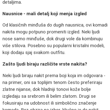
detaljima.
Nausnice - mali detalj koji menja izgled
Od klasičnih minđuša do dugih nausnica, ovi komadi
nakita mogu potpuno promeniti izgled. Neki ljudi
nose samo minđuše, dok drugi vole da kombinuju
više stilova. Posebno su popularni kristalni modeli,
koji dodaju sjaj svakom outfitu.
Zašto ljudi biraju različite vrste nakita?
Neki ljudi biraju nakit prema boji koja im odgovara -
na primer, oni sa toplijim tenom često preferiraju
zlatne nijanse, dok hladniji tonovi kože bolje
izgledaju sa srebrom ili belim zlatom. Drugi se
fokusiraju na udobnost ili simbolično značenje
komada. Bez obzira na izbor, ključno je da nakit