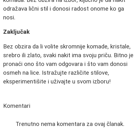
odražava lični stil i donosi radost onome ko ga
nosi.
Zaključak
Bez obzira da li volite skromnije komade, kristale,
srebro ili zlato, svaki nakit ima svoju priču. Bitno je
pronaći ono što vam odgovara i što vam donosi
osmeh na lice. Istražujte različite stilove,
eksperimentišite i uživajte u svom izboru!
Komentari
Trenutno nema komentara za ovaj članak.