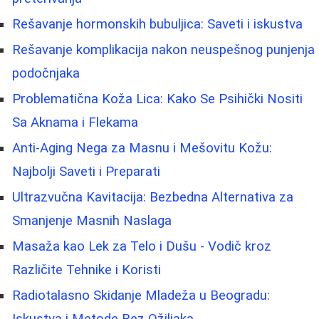
Rešavanje hormonskih bubuljica: Saveti i iskustva
Rešavanje komplikacija nakon neuspešnog punjenja
podočnjaka
Problematična Koža Lica: Kako Se Psihički Nositi
Sa Aknama i Flekama
Anti-Aging Nega za Masnu i Mešovitu Kožu:
Najbolji Saveti i Preparati
Ultrazvučna Kavitacija: Bezbedna Alternativa za
Smanjenje Masnih Naslaga
Masaža kao Lek za Telo i Dušu - Vodič kroz
Različite Tehnike i Koristi
Radiotalasno Skidanje Mladeža u Beogradu:
Iskustva i Metode Bez Ožiljaka