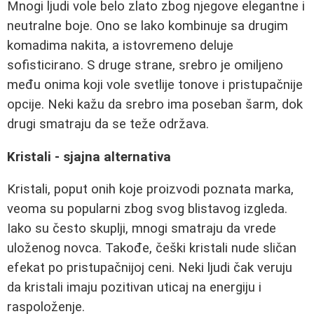
Mnogi ljudi vole belo zlato zbog njegove elegantne i
neutralne boje. Ono se lako kombinuje sa drugim
komadima nakita, a istovremeno deluje
sofisticirano. S druge strane, srebro je omiljeno
među onima koji vole svetlije tonove i pristupačnije
opcije. Neki kažu da srebro ima poseban šarm, dok
drugi smatraju da se teže održava.
Kristali - sjajna alternativa
Kristali, poput onih koje proizvodi poznata marka,
veoma su popularni zbog svog blistavog izgleda.
Iako su često skuplji, mnogi smatraju da vrede
uloženog novca. Takođe, češki kristali nude sličan
efekat po pristupačnijoj ceni. Neki ljudi čak veruju
da kristali imaju pozitivan uticaj na energiju i
raspoloženje.