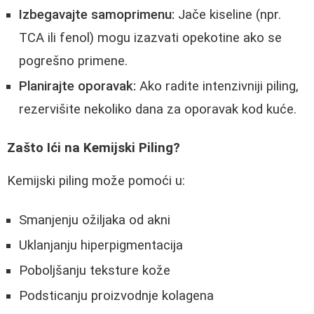
Izbegavajte samoprimenu:
Jače kiseline (npr.
TCA ili fenol) mogu izazvati opekotine ako se
pogrešno primene.
Planirajte oporavak:
Ako radite intenzivniji piling,
rezervišite nekoliko dana za oporavak kod kuće.
Zašto Ići na Kemijski Piling?
Kemijski piling može pomoći u:
Smanjenju ožiljaka od akni
Uklanjanju hiperpigmentacija
Poboljšanju teksture kože
Podsticanju proizvodnje kolagena