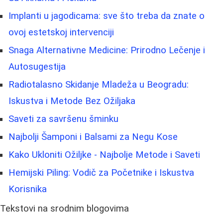
Implanti u jagodicama: sve što treba da znate o
ovoj estetskoj intervenciji
Snaga Alternativne Medicine: Prirodno Lečenje i
Autosugestija
Radiotalasno Skidanje Mladeža u Beogradu:
Iskustva i Metode Bez Ožiljaka
Saveti za savršenu šminku
Najbolji Šamponi i Balsami za Negu Kose
Kako Ukloniti Ožiljke - Najbolje Metode i Saveti
Hemijski Piling: Vodič za Početnike i Iskustva
Korisnika
Tekstovi na srodnim blogovima