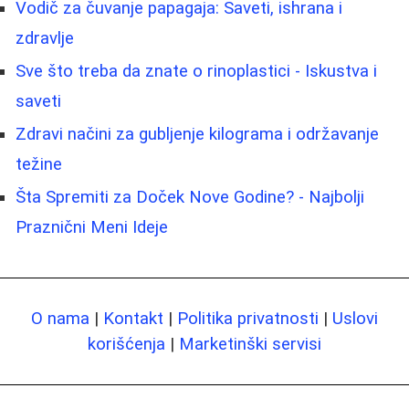
Vodič za čuvanje papagaja: Saveti, ishrana i
zdravlje
Sve što treba da znate o rinoplastici - Iskustva i
saveti
Zdravi načini za gubljenje kilograma i održavanje
težine
Šta Spremiti za Doček Nove Godine? - Najbolji
Praznični Meni Ideje
O nama
|
Kontakt
|
Politika privatnosti
|
Uslovi
korišćenja
|
Marketinški servisi