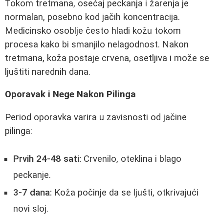
Tokom tretmana, osećaj peckanja i žarenja je
normalan, posebno kod jačih koncentracija.
Medicinsko osoblje često hladi kožu tokom
procesa kako bi smanjilo nelagodnost. Nakon
tretmana, koža postaje crvena, osetljiva i može se
ljuštiti narednih dana.
Oporavak i Nege Nakon Pilinga
Period oporavka varira u zavisnosti od jačine
pilinga:
Prvih 24-48 sati:
Crvenilo, oteklina i blago
peckanje.
3-7 dana:
Koža počinje da se ljušti, otkrivajući
novi sloj.