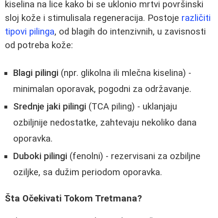
kiselina na lice kako bi se uklonio mrtvi površinski
sloj kože i stimulisala regeneracija. Postoje
različiti
tipovi pilinga
, od blagih do intenzivnih, u zavisnosti
od potreba kože:
Blagi pilingi
(npr. glikolna ili mlečna kiselina) -
minimalan oporavak, pogodni za održavanje.
Srednje jaki pilingi
(TCA piling) - uklanjaju
ozbiljnije nedostatke, zahtevaju nekoliko dana
oporavka.
Duboki pilingi
(fenolni) - rezervisani za ozbiljne
oziljke, sa dužim periodom oporavka.
Šta Očekivati Tokom Tretmana?