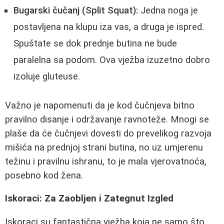
Bugarski čučanj (Split Squat):
Jedna noga je
postavljena na klupu iza vas, a druga je ispred.
Spuštate se dok prednje butina ne bude
paralelna sa podom. Ova vježba izuzetno dobro
izoluje gluteuse.
Važno je napomenuti da je kod čučnjeva bitno
pravilno disanje i održavanje ravnoteže. Mnogi se
plaše da će čučnjevi dovesti do prevelikog razvoja
mišića na prednjoj strani butina, no uz umjerenu
težinu i pravilnu ishranu, to je mala vjerovatnoća,
posebno kod žena.
Iskoraci: Za Zaobljen i Zategnut Izgled
Iskoraci su fantastična vježba koja ne samo što