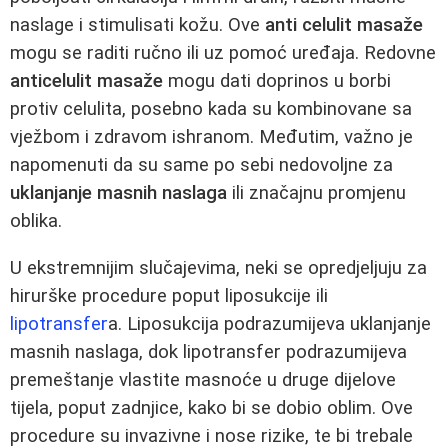
naslage i stimulisati kožu. Ove
anti celulit masaže
mogu se raditi ručno ili uz pomoć uređaja. Redovne
anticelulit masaže
mogu dati doprinos u borbi
protiv celulita, posebno kada su kombinovane sa
vježbom i zdravom ishranom. Međutim, važno je
napomenuti da su same po sebi nedovoljne za
uklanjanje masnih naslaga
ili značajnu promjenu
oblika.
U ekstremnijim slučajevima, neki se opredjeljuju za
hirurške procedure poput liposukcije ili
lipotransfer
a. Liposukcija podrazumijeva uklanjanje
masnih naslaga, dok lipotransfer podrazumijeva
premeštanje vlastite masnoće u druge dijelove
tijela, poput zadnjice, kako bi se dobio oblim. Ove
procedure su invazivne i nose rizike, te bi trebale