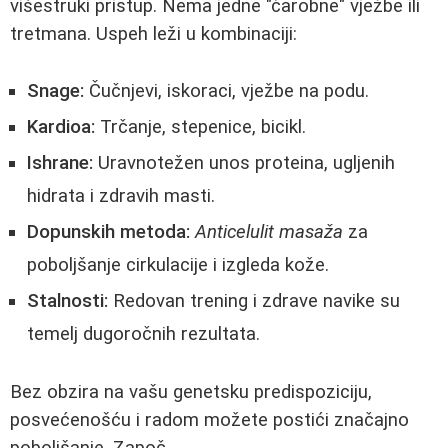
višestruki pristup. Nema jedne "čarobne" vježbe ili
tretmana. Uspeh leži u kombinaciji:
Snage:
Čučnjevi, iskoraci, vježbe na podu.
Kardioa:
Trčanje, stepenice, bicikl.
Ishrane:
Uravnotežen unos proteina, ugljenih
hidrata i zdravih masti.
Dopunskih metoda:
Anticelulit masaža
za
poboljšanje cirkulacije i izgleda kože.
Stalnosti:
Redovan trening i zdrave navike su
temelj dugoročnih rezultata.
Bez obzira na vašu genetsku predispoziciju,
posvećenošću i radom možete postići značajno
poboljšanje. Započ