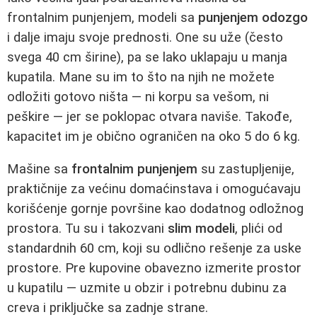
frontalnim punjenjem, modeli sa
punjenjem odozgo
i dalje imaju svoje prednosti. One su uže (često
svega 40 cm širine), pa se lako uklapaju u manja
kupatila. Mane su im to što na njih ne možete
odložiti gotovo ništa — ni korpu sa vešom, ni
peškire — jer se poklopac otvara naviše. Takođe,
kapacitet im je obično ograničen na oko 5 do 6 kg.
Mašine sa
frontalnim punjenjem
su zastupljenije,
praktičnije za većinu domaćinstava i omogućavaju
korišćenje gornje površine kao dodatnog odložnog
prostora. Tu su i takozvani
slim modeli
, plići od
standardnih 60 cm, koji su odlično rešenje za uske
prostore. Pre kupovine obavezno izmerite prostor
u kupatilu — uzmite u obzir i potrebnu dubinu za
creva i priključke sa zadnje strane.