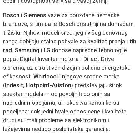
obzir i dostupnost servisa u vašoj zemlji.
Bosch
i
Siemens
važe za pouzdane nemačke
brendove, s tim da je Bosch prisutniji na domaćem
tržištu. Njihovi modeli srednjeg i višeg cenovnog
ranga dobijaju stalne pohvale za
kvalitet pranja i tih
rad
.
Samsung
i
LG
donose napredne tehnologije
poput Digital Inverter motora i Direct Drive
sistema, uz atraktivan dizajn i solidnu energetsku
efikasnost.
Whirlpool
i njegove srodne marke
(
Indesit
,
Hotpoint-Ariston
) predstavljaju širok
spektar modela — od povoljnih do onih sa
naprednim opcijama, ali iskustva korisnika su
podeljena: dok jedni hvale odnos cene i kvaliteta,
drugi su imali probleme sa elektronikom i
ležajevima nedugo posle isteka garancije.