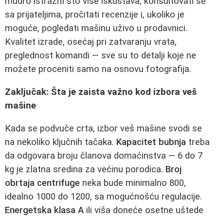
mudro istražiti što više iskustava, konsultovati se
sa prijateljima, pročitati recenzije i, ukoliko je
moguće, pogledati mašinu uživo u prodavnici.
Kvalitet izrade, osećaj pri zatvaranju vrata,
preglednost komandi — sve su to detalji koje ne
možete proceniti samo na osnovu fotografija.
Zaključak: Šta je zaista važno kod izbora veš
mašine
Kada se podvuče crta, izbor veš mašine svodi se
na nekoliko ključnih tačaka.
Kapacitet bubnja
treba
da odgovara broju članova domaćinstva — 6 do 7
kg je zlatna sredina za većinu porodica.
Broj
obrtaja centrifuge
neka bude minimalno 800,
idealno 1000 do 1200, sa mogućnošću regulacije.
Energetska klasa A
ili viša doneće osetne uštede