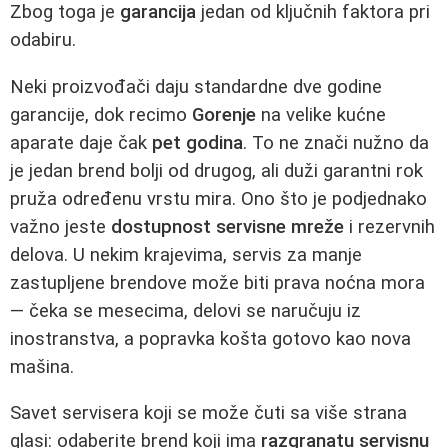
Zbog toga je
garancija
jedan od ključnih faktora pri
odabiru.
Neki proizvođači daju standardne dve godine
garancije, dok recimo
Gorenje
na velike kućne
aparate daje čak
pet godina
. To ne znači nužno da
je jedan brend bolji od drugog, ali duži garantni rok
pruža određenu vrstu mira. Ono što je podjednako
važno jeste
dostupnost servisne mreže
i rezervnih
delova. U nekim krajevima, servis za manje
zastupljene brendove može biti prava noćna mora
— čeka se mesecima, delovi se naručuju iz
inostranstva, a popravka košta gotovo kao nova
mašina.
Savet servisera koji se može čuti sa više strana
glasi: odaberite brend koji ima
razgranatu servisnu