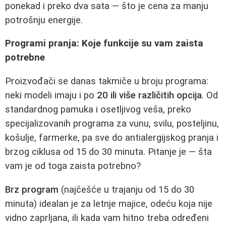
ponekad i preko dva sata — što je cena za manju
potrošnju energije.
Programi pranja: Koje funkcije su vam zaista
potrebne
Proizvođači se danas takmiče u broju programa:
neki modeli imaju i po
20 ili više različitih opcija
. Od
standardnog pamuka i osetljivog veša, preko
specijalizovanih programa za vunu, svilu, posteljinu,
košulje, farmerke, pa sve do antialergijskog pranja i
brzog ciklusa od 15 do 30 minuta. Pitanje je — šta
vam je od toga zaista potrebno?
Brz program
(najčešće u trajanju od 15 do 30
minuta) idealan je za letnje majice, odeću koja nije
vidno zaprljana, ili kada vam hitno treba određeni