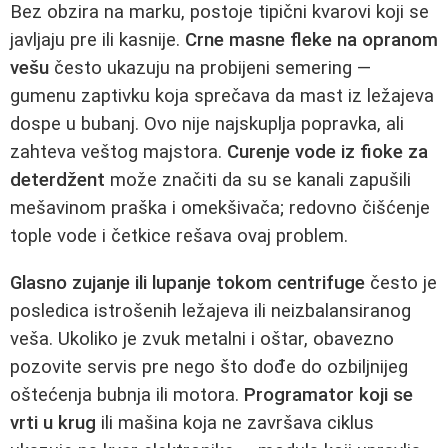
Bez obzira na marku, postoje tipični kvarovi koji se
javljaju pre ili kasnije.
Crne masne fleke na opranom
vešu
često ukazuju na probijeni semering —
gumenu zaptivku koja sprečava da mast iz ležajeva
dospe u bubanj. Ovo nije najskuplja popravka, ali
zahteva veštog majstora.
Curenje vode iz fioke za
deterdžent
može značiti da su se kanali zapušili
mešavinom praška i omekšivača; redovno čišćenje
tople vode i četkice rešava ovaj problem.
Glasno zujanje ili lupanje tokom centrifuge
često je
posledica istrošenih ležajeva ili neizbalansiranog
veša. Ukoliko je zvuk metalni i oštar, obavezno
pozovite servis pre nego što dođe do ozbiljnijeg
oštećenja bubnja ili motora.
Programator koji se
vrti u krug
ili mašina koja ne završava ciklus