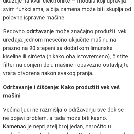
ukazuje na kvar elektronike — modula koji upravlja
svim funkcijama, a čija zamena može biti skuplja od
polovne ispravne mašine.
Redovno
održavanje
može značajno produžiti vek
uređaja: jednom mesečno uključite mašinu na
prazno na 90 stepeni sa dodatkom limunske
kiseline ili sirćeta (nikako oba istovremeno), čistite
filter na donjem delu mašine i obavezno ostavljajte
vrata otvorena nakon svakog pranja.
Održavanje i čišćenje: Kako produžiti vek veš
mašini
Većina ljudi ne razmišlja o održavanju sve dok se
ne pojavi problem, a tada može biti kasno.
Kamenac
je neprijatelj broj jedan, naročito u