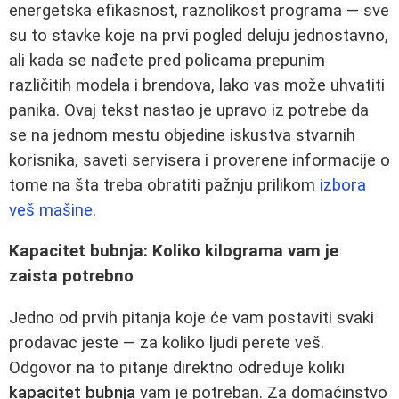
energetska efikasnost, raznolikost programa — sve
su to stavke koje na prvi pogled deluju jednostavno,
ali kada se nađete pred policama prepunim
različitih modela i brendova, lako vas može uhvatiti
panika. Ovaj tekst nastao je upravo iz potrebe da
se na jednom mestu objedine iskustva stvarnih
korisnika, saveti servisera i proverene informacije o
tome na šta treba obratiti pažnju prilikom
izbora
veš mašine
.
Kapacitet bubnja: Koliko kilograma vam je
zaista potrebno
Jedno od prvih pitanja koje će vam postaviti svaki
prodavac jeste — za koliko ljudi perete veš.
Odgovor na to pitanje direktno određuje koliki
kapacitet bubnja
vam je potreban. Za domaćinstvo