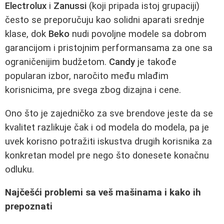
Electrolux
i
Zanussi
(koji pripada istoj grupaciji)
često se preporučuju kao solidni aparati srednje
klase, dok
Beko
nudi povoljne modele sa dobrom
garancijom i pristojnim performansama za one sa
ograničenijim budžetom.
Candy
je takođe
popularan izbor, naročito među mlađim
korisnicima, pre svega zbog dizajna i cene.
Ono što je zajedničko za sve brendove jeste da se
kvalitet razlikuje čak i od modela do modela, pa je
uvek korisno potražiti iskustva drugih korisnika za
konkretan model pre nego što donesete konačnu
odluku.
Najčešći problemi sa veš mašinama i kako ih
prepoznati