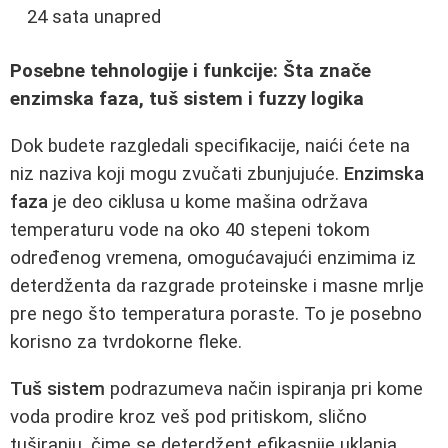
24 sata unapred
Posebne tehnologije i funkcije: Šta znače
enzimska faza, tuš sistem i fuzzy logika
Dok budete razgledali specifikacije, naići ćete na
niz naziva koji mogu zvučati zbunjujuće.
Enzimska
faza
je deo ciklusa u kome mašina održava
temperaturu vode na oko 40 stepeni tokom
određenog vremena, omogućavajući enzimima iz
deterdženta da razgrade proteinske i masne mrlje
pre nego što temperatura poraste. To je posebno
korisno za tvrdokorne fleke.
Tuš sistem
podrazumeva način ispiranja pri kome
voda prodire kroz veš pod pritiskom, slično
tuširanju, čime se deterdžent efikasnije uklanja.