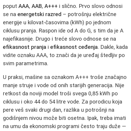
poput
AAA
,
AAB
,
A+++
i slično. Prvo slovo odnosi
se na
energetski razred
– potrošnju električne
energije u kilovat-časovima (kWh) po jednom
ciklusu pranja. Raspon ide od A do G, s tim da je A
najefikasnije. Drugo i treće slovo odnose se na
efikasnost pranja
i
efikasnost ceđenja
. Dakle, kada
vidite oznaku AAA, to znači da je uređaj štedljiv po
svim parametrima.
U praksi, mašine sa oznakom A+++ troše značajno
manje struje i vode od onih starijih generacija. Nije
retkost da noviji model troši svega 0,85 kWh po
ciklusu i oko 44 do 54 litre vode. Za porodicu koja
pere veš svaki drugi dan, razlika u potrošnji na
godišnjem nivou može biti osetna. Ipak, treba imati
na umu da ekonomski programi često traju duže —