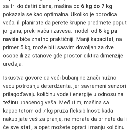
sa tri do četiri člana, mašina od
6 kg do 7 kg
pokazala se kao optimalna. Ukoliko je porodica
veća, ili planirate da perete krupne predmete poput
jorgana, prekrivača i zavesa, modeli od
8 kg pa
naviše
biće znatno praktičniji. Manji kapacitet, na
primer 5 kg, može biti sasvim dovoljan za dve
osobe ili za stanove gde prostor diktira dimenzije
uređaja.
Iskustva govore da veći bubanj ne znači nužno
veću potrošnju deterdženta, jer savremeni senzori
prilagođavaju količinu vode i energije u odnosu na
težinu ubacenog veša. Međutim, mašina sa
kapacitetom od 7 kg pruža fleksibilnost: kada
nakupljate veš za pranje, ne morate da brinete da li
će sve stati, a opet možete oprati i manju količinu