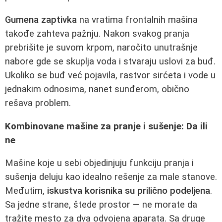
Gumena zaptivka
na vratima frontalnih mašina
takođe zahteva pažnju. Nakon svakog pranja
prebrišite je suvom krpom, naročito unutrašnje
nabore gde se skuplja voda i stvaraju uslovi za buđ.
Ukoliko se buđ već pojavila, rastvor sirćeta i vode u
jednakim odnosima, nanet sunđerom, obično
rešava problem.
Kombinovane mašine za pranje i sušenje: Da ili
ne
Mašine koje u sebi objedinjuju funkciju pranja i
sušenja deluju kao idealno rešenje za male stanove.
Međutim,
iskustva korisnika su prilično podeljena
.
Sa jedne strane, štede prostor — ne morate da
tražite mesto za dva odvojena aparata. Sa druge