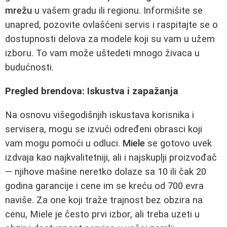
mrežu
u vašem gradu ili regionu. Informišite se
unapred, pozovite ovlašćeni servis i raspitajte se o
dostupnosti delova za modele koji su vam u užem
izboru. To vam može uštedeti mnogo živaca u
budućnosti.
Pregled brendova: Iskustva i zapažanja
Na osnovu višegodišnjih iskustava korisnika i
servisera, mogu se izvući određeni obrasci koji
vam mogu pomoći u odluci.
Miele
se gotovo uvek
izdvaja kao najkvalitetniji, ali i najskuplji proizvođač
— njihove mašine neretko dolaze sa 10 ili čak 20
godina garancije i cene im se kreću od 700 evra
naviše. Za one koji traže trajnost bez obzira na
cenu, Miele je često prvi izbor, ali treba uzeti u