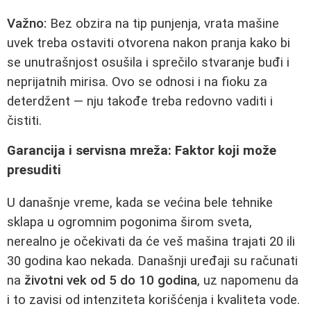
Važno:
Bez obzira na tip punjenja, vrata mašine
uvek treba ostaviti otvorena nakon pranja kako bi
se unutrašnjost osušila i sprečilo stvaranje buđi i
neprijatnih mirisa. Ovo se odnosi i na fioku za
deterdžent — nju takođe treba redovno vaditi i
čistiti.
Garancija i servisna mreža: Faktor koji može
presuditi
U današnje vreme, kada se većina bele tehnike
sklapa u ogromnim pogonima širom sveta,
nerealno je očekivati da će veš mašina trajati 20 ili
30 godina kao nekada. Današnji uređaji su računati
na
životni vek od 5 do 10 godina
, uz napomenu da
i to zavisi od intenziteta korišćenja i kvaliteta vode.