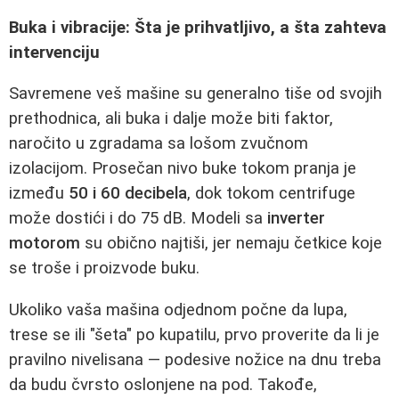
Buka i vibracije: Šta je prihvatljivo, a šta zahteva
intervenciju
Savremene veš mašine su generalno tiše od svojih
prethodnica, ali buka i dalje može biti faktor,
naročito u zgradama sa lošom zvučnom
izolacijom. Prosečan nivo buke tokom pranja je
između
50 i 60 decibela
, dok tokom centrifuge
može dostići i do 75 dB. Modeli sa
inverter
motorom
su obično najtiši, jer nemaju četkice koje
se troše i proizvode buku.
Ukoliko vaša mašina odjednom počne da lupa,
trese se ili "šeta" po kupatilu, prvo proverite da li je
pravilno nivelisana — podesive nožice na dnu treba
da budu čvrsto oslonjene na pod. Takođe,