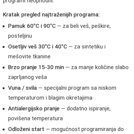
programi neophodni.
Kratak pregled najtraženijih programa:
Pamuk 60°C i 90°C
— za beli veš, peškire,
posteljinu
Osetljiv veš 30°C i 40°C
— za sintetiku i
mešovite tkanine
Brzo pranje 15-30 min
— za manje količine slabo
zaprljanog veša
Vuna / svila
— specijalni program sa niskom
temperaturom i blagim okretajima
Antialergijsko pranje
— dodatno ispiranje,
povišena temperatura
Odloženi start
— mogućnost programiranja do