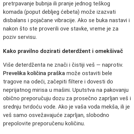
pretrpavanje bubnja ili pranje jednog teškog
komada (poput debljeg ćebeta) može izazvati
disbalans i pojačane vibracije. Ako se buka nastavi i
nakon što ste proverili ove stavke, vreme je za
poziv servisu.
Kako pravilno dozirati deterdžent i omekšivač
Više deterdženta ne znači i čistiji veš — naprotiv.
Prevelika količina praška
može ostaviti bele
tragove na odeći, začepiti filtere i dovesti do
neprijatnog mirisa u mašini. Uputstva na pakovanju
obično preporučuju dozu za prosečno zaprljan veš i
srednju tvrdoću vode. Ako je vaša voda mekša, ili je
veš samo osvežavajuće zaprljan, slobodno
prepolovite preporučenu količinu.