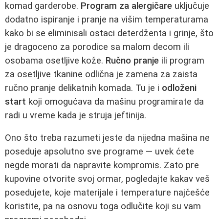
komad garderobe.
Program za alergičare
uključuje
dodatno ispiranje i pranje na višim temperaturama
kako bi se eliminisali ostaci deterdženta i grinje, što
je dragoceno za porodice sa malom decom ili
osobama osetljive kože.
Ručno pranje
ili program
za osetljive tkanine odlična je zamena za zaista
ručno pranje delikatnih komada. Tu je i
odloženi
start
koji omogućava da mašinu programirate da
radi u vreme kada je struja jeftinija.
Ono što treba razumeti jeste da nijedna mašina ne
poseduje apsolutno sve programe — uvek ćete
negde morati da napravite kompromis. Zato pre
kupovine otvorite svoj ormar, pogledajte kakav veš
posedujete, koje materijale i temperature najčešće
koristite, pa na osnovu toga odlučite koji su vam