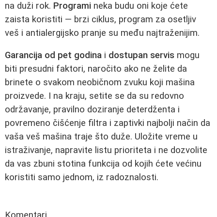
na duži rok.
Programi
neka budu oni koje ćete
zaista koristiti — brzi ciklus, program za osetljiv
veš i antialergijsko pranje su među najtraženijim.
Garancija od pet godina
i
dostupan servis
mogu
biti presudni faktori, naročito ako ne želite da
brinete o svakom neobičnom zvuku koji mašina
proizvede. I na kraju, setite se da su redovno
održavanje, pravilno doziranje deterdženta i
povremeno čišćenje filtra i zaptivki najbolji način da
vaša veš mašina traje što duže. Uložite vreme u
istraživanje, napravite listu prioriteta i ne dozvolite
da vas zbuni stotina funkcija od kojih ćete većinu
koristiti samo jednom, iz radoznalosti.
Komentari