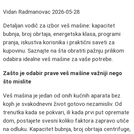
Vidan Radmanovac
2026-05-28
Detaljan vodič za izbor veš mašine: kapacitet
bubnja, broj obrtaja, energetska klasa, programi
pranja, iskustva korisnika i praktični saveti za
kupovinu. Saznajte na šta obratiti pažnju prilikom
odabira idealne veš mašine za vaše potrebe.
Zašto je odabir prave veš mašine važniji nego
što mislite
Veš mašina je jedan od onih kućnih aparata bez
kojih je svakodnevni život gotovo nezamisliv. Od
trenutka kada se pokvari, ili kada prvi put opremate
dom, postajete svesni koliko faktora zapravo utiče
na odluku. Kapacitet bubnja, broj obrtaja centrifuge,