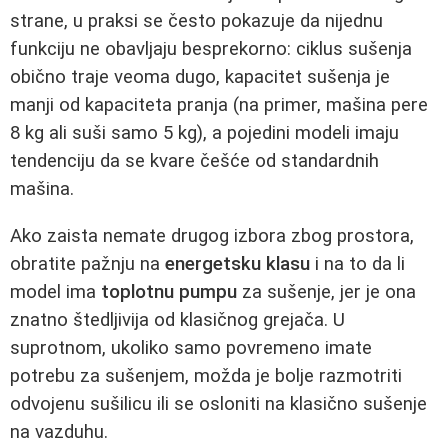
strane, u praksi se često pokazuje da nijednu
funkciju ne obavljaju besprekorno: ciklus sušenja
obično traje veoma dugo, kapacitet sušenja je
manji od kapaciteta pranja (na primer, mašina pere
8 kg ali suši samo 5 kg), a pojedini modeli imaju
tendenciju da se kvare češće od standardnih
mašina.
Ako zaista nemate drugog izbora zbog prostora,
obratite pažnju na
energetsku klasu
i na to da li
model ima
toplotnu pumpu
za sušenje, jer je ona
znatno štedljivija od klasičnog grejača. U
suprotnom, ukoliko samo povremeno imate
potrebu za sušenjem, možda je bolje razmotriti
odvojenu sušilicu ili se osloniti na klasično sušenje
na vazduhu.