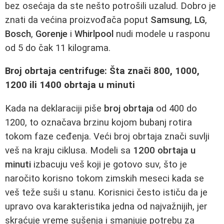
bez osećaja da ste nešto potrošili uzalud. Dobro je
znati da većina proizvođača poput
Samsung
,
LG
,
Bosch
,
Gorenje
i
Whirlpool
nudi modele u rasponu
od 5 do čak 11 kilograma.
Broj obrtaja centrifuge: Šta znači 800, 1000,
1200 ili 1400 obrtaja u minuti
Kada na deklaraciji piše
broj obrtaja
od 400 do
1200, to označava brzinu kojom bubanj rotira
tokom faze ceđenja. Veći broj obrtaja znači suvlji
veš na kraju ciklusa. Modeli sa
1200 obrtaja u
minuti
izbacuju veš koji je gotovo suv, što je
naročito korisno tokom zimskih meseci kada se
veš teže suši u stanu. Korisnici često ističu da je
upravo ova karakteristika jedna od najvažnijih, jer
skraćuje vreme sušenja i smanjuje potrebu za