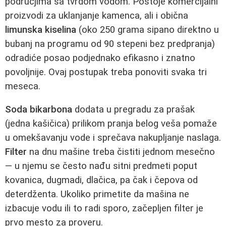
područjima sa tvrdom vodom. Postoje komercijalni
proizvodi za uklanjanje kamenca, ali i obična
limunska kiselina
(oko 250 grama sipano direktno u
bubanj na programu od 90 stepeni bez predpranja)
odradiće posao podjednako efikasno i znatno
povoljnije. Ovaj postupak treba ponoviti svaka tri
meseca.
Soda bikarbona
dodata u pregradu za prašak
(jedna kašičica) prilikom pranja belog veša pomaže
u omekšavanju vode i sprečava nakupljanje naslaga.
Filter
na dnu mašine treba čistiti jednom mesečno
— u njemu se često nađu sitni predmeti poput
kovanica, dugmadi, dlačica, pa čak i čepova od
deterdženta. Ukoliko primetite da mašina ne
izbacuje vodu ili to radi sporo, začepljen filter je
prvo mesto za proveru.