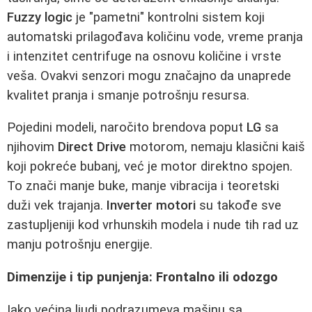
Fuzzy logic
je "pametni" kontrolni sistem koji
automatski prilagođava količinu vode, vreme pranja
i intenzitet centrifuge na osnovu količine i vrste
veša. Ovakvi senzori mogu značajno da unaprede
kvalitet pranja i smanje potrošnju resursa.
Pojedini modeli, naročito brendova poput
LG
sa
njihovim
Direct Drive
motorom, nemaju klasični kaiš
koji pokreće bubanj, već je motor direktno spojen.
To znači manje buke, manje vibracija i teoretski
duži vek trajanja.
Inverter motori
su takođe sve
zastupljeniji kod vrhunskih modela i nude tih rad uz
manju potrošnju energije.
Dimenzije i tip punjenja: Frontalno ili odozgo
Iako većina ljudi podrazumeva mašinu sa