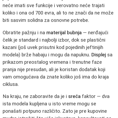
neće imati sve funkcije i verovatno neće trajati
koliko i ona od 700 evra, ali to ne znači da ne može
biti sasvim solidna za osnovne potrebe.
Obratite pažnju i na
materijal bubnja
— nerđajući
čelik je standard i najbolji izbor, dok se plastični
kazani (još uvek prisutni kod pojedinih jeftinijih
modela) brže habaju i mogu da napuknu.
Displej
sa
prikazom preostalog vremena i trenutne faze
pranja nije presudan, ali je koristan dodatak koji
vam omogućava da znate koliko još ima do kraja
ciklusa.
Na kraju, ne zaboravite da je i
sreća
faktor — dva
ista modela kupljena u isto vreme mogu se
ponašati potpuno različito. Zato je pre kupovine