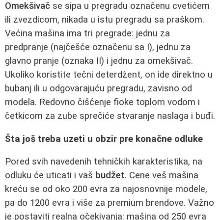
Omekšivač
se sipa u pregradu označenu cvetićem
ili zvezdicom, nikada u istu pregradu sa praškom.
Većina mašina ima tri pregrade: jednu za
predpranje (najčešće označenu sa I), jednu za
glavno pranje (oznaka II) i jednu za omekšivač.
Ukoliko koristite tečni deterdžent, on ide direktno u
bubanj ili u odgovarajuću pregradu, zavisno od
modela. Redovno čišćenje fioke toplom vodom i
četkicom za zube sprečiće stvaranje naslaga i buđi.
Šta još treba uzeti u obzir pre konačne odluke
Pored svih navedenih tehničkih karakteristika, na
odluku će uticati i vaš
budžet
. Cene veš mašina
kreću se od oko 200 evra za najosnovnije modele,
pa do 1200 evra i više za premium brendove. Važno
je postaviti realna očekivanja: mašina od 250 evra