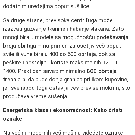
dodatnim uređajima poput sušilice.
Sa druge strane, previsoka centrifuga može
izazvati gužvanje tkanine i habanje vlakana. Zato
mnogi biraju modele sa mogućnošću
podešavanja
broja obrtaja
— na primer, za osetljiv veš poput
svile ili vune biraju 400 do 600 obrtaja, dok za
peškire i posteljinu koriste maksimalnih 1200 ili
1400. Praktičan savet: minimalno
800 obrtaja
trebalo bi da bude donja granica prilikom kupovine,
jer sve ispod toga ostavlja veš previše mokrim, što
produžava vreme sušenja.
Energetska klasa i ekonomičnost: Kako čitati
oznake
Na većini modernih veš mašina videćete oznake