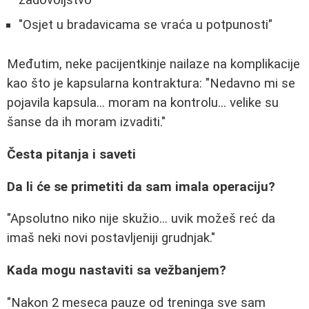
"Osjet u bradavicama se vraća u potpunosti"
Međutim, neke pacijentkinje nailaze na komplikacije
kao što je kapsularna kontraktura: "Nedavno mi se
pojavila kapsula... moram na kontrolu... velike su
šanse da ih moram izvaditi."
Česta pitanja i saveti
Da li će se primetiti da sam imala operaciju?
"Apsolutno niko nije skužio... uvik možeš reć da
imaš neki novi postavljeniji grudnjak."
Kada mogu nastaviti sa vežbanjem?
"Nakon 2 meseca pauze od treninga sve sam