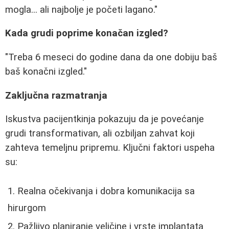
mogla... ali najbolje je početi lagano."
Kada grudi poprime konačan izgled?
"Treba 6 meseci do godine dana da one dobiju baš
baš konačni izgled."
Zaključna razmatranja
Iskustva pacijentkinja pokazuju da je povećanje
grudi transformativan, ali ozbiljan zahvat koji
zahteva temeljnu pripremu. Ključni faktori uspeha
su:
Realna očekivanja i dobra komunikacija sa
hirurgom
Pažljivo planiranje veličine i vrste implantata