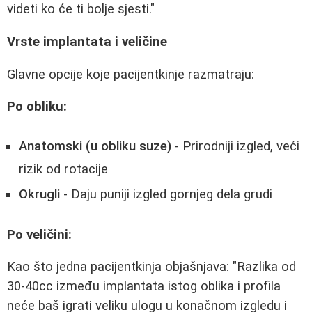
videti ko će ti bolje sjesti."
Vrste implantata i veličine
Glavne opcije koje pacijentkinje razmatraju:
Po obliku:
Anatomski (u obliku suze)
- Prirodniji izgled, veći
rizik od rotacije
Okrugli
- Daju puniji izgled gornjeg dela grudi
Po veličini:
Kao što jedna pacijentkinja objašnjava: "Razlika od
30-40cc između implantata istog oblika i profila
neće baš igrati veliku ulogu u konačnom izgledu i