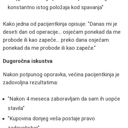
konstantno istog položaja kod spavanja"
Kako jedna od pacijentkinja opisuje: "Danas mi je
deseti dan od operacije... osjećam ponekad da me
probode ili kao zapeče... preko dana osjećam
ponekad da me probode ili kao zapeče."
Dugoročna iskustva
Nakon potpunog oporavka, većina pacijentkinja je
zadovoljna rezultatima:
"Nakon 4 meseca zaboravljam da sam ih uopće
stavila"
"Kupovina donjeg veša postaje pravo
zadovoljstvo"