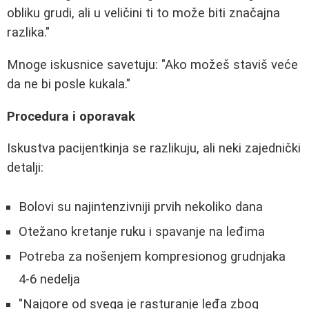
obliku grudi, ali u veličini ti to može biti značajna
razlika."
Mnoge iskusnice savetuju: "Ako možeš staviš veće
da ne bi posle kukala."
Procedura i oporavak
Iskustva pacijentkinja se razlikuju, ali neki zajednički
detalji:
Bolovi su najintenzivniji prvih nekoliko dana
Otežano kretanje ruku i spavanje na leđima
Potreba za nošenjem kompresionog grudnjaka
4-6 nedelja
"Najgore od svega je rasturanje leđa zbog