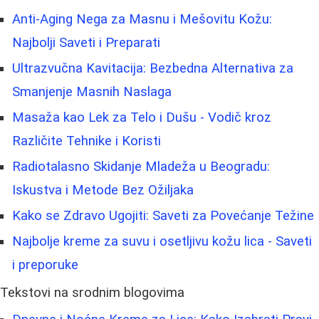
Anti-Aging Nega za Masnu i Mešovitu Kožu:
Najbolji Saveti i Preparati
Ultrazvučna Kavitacija: Bezbedna Alternativa za
Smanjenje Masnih Naslaga
Masaža kao Lek za Telo i Dušu - Vodič kroz
Različite Tehnike i Koristi
Radiotalasno Skidanje Mladeža u Beogradu:
Iskustva i Metode Bez Ožiljaka
Kako se Zdravo Ugojiti: Saveti za Povećanje Težine
Najbolje kreme za suvu i osetljivu kožu lica - Saveti
i preporuke
Tekstovi na srodnim blogovima