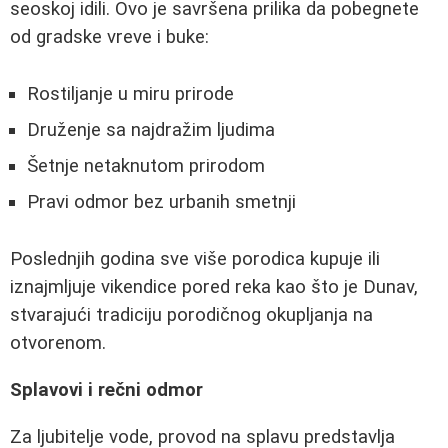
seoskoj idili. Ovo je savršena prilika da pobegnete
od gradske vreve i buke:
Rostiljanje u miru prirode
Druženje sa najdražim ljudima
Šetnje netaknutom prirodom
Pravi odmor bez urbanih smetnji
Poslednjih godina sve više porodica kupuje ili
iznajmljuje vikendice pored reka kao što je Dunav,
stvarajući tradiciju porodičnog okupljanja na
otvorenom.
Splavovi i rečni odmor
Za ljubitelje vode, provod na splavu predstavlja