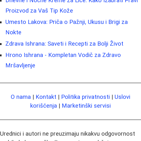
Dnevne i Noćne Kreme za Lice: Kako Izabrati Pravi
Proizvod za Vaš Tip Kože
Umesto Lakova: Priča o Pažnji, Ukusu i Brigi za
Nokte
Zdrava Ishrana: Saveti i Recepti za Bolji Život
Hrono Ishrana - Kompletan Vodič za Zdravo
Mršavljenje
O nama
|
Kontakt
|
Politika privatnosti
|
Uslovi
korišćenja
|
Marketinški servisi
Urednici i autori ne preuzimaju nikakvu odgovornost