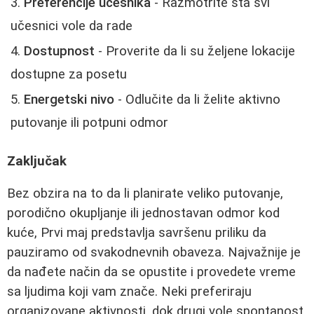
Preferencije učesnika
- Razmotrite šta svi
učesnici vole da rade
Dostupnost
- Proverite da li su željene lokacije
dostupne za posetu
Energetski nivo
- Odlučite da li želite aktivno
putovanje ili potpuni odmor
Zaključak
Bez obzira na to da li planirate veliko putovanje,
porodično okupljanje ili jednostavan odmor kod
kuće, Prvi maj predstavlja savršenu priliku da
pauziramo od svakodnevnih obaveza. Najvažnije je
da nađete način da se opustite i provedete vreme
sa ljudima koji vam znače. Neki preferiraju
organizovane aktivnosti, dok drugi vole spontanost