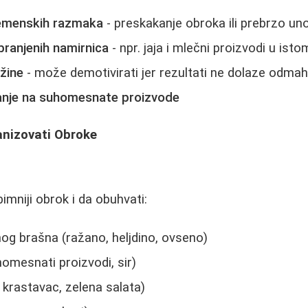
emenskih razmaka
- preskakanje obroka ili prebrzo un
ranjenih namirnica
- npr. jaja i mlečni proizvodi u ist
žine
- može demotivirati jer rezultati ne dolaze odma
anje na suhomesnate proizvode
anizovati Obroke
imniji obrok i da obuhvati:
og brašna (ražano, heljdino, ovseno)
homesnati proizvodi, sir)
 krastavac, zelena salata)