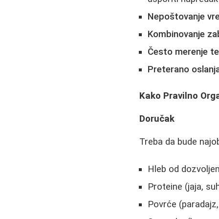
Nepoštovanje vr
Kombinovanje zab
Često merenje te
Preterano oslanj
Kako Pravilno Org
Doručak
Treba da bude najob
Hleb od dozvoljen
Proteine (jaja, su
Povrće (paradajz,