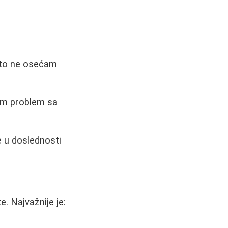
što ne osećam
šim problem sa
e u doslednosti
e. Najvažnije je: