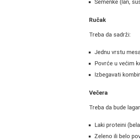
Semenke (lan, su
Ručak
Treba da sadrži:
Jednu vrstu mesa (
Povrće u većim ko
Izbegavati kombin
Večera
Treba da bude laga
Laki proteini (bel
Zeleno ili belo po