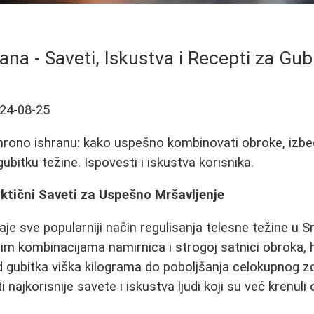
ana - Saveti, Iskustva i Recepti za Gub
24-08-25
 hrono ishranu: kako uspešno kombinovati obroke, izbeć
gubitku težine. Ispovesti i iskustva korisnika.
ktični Saveti za Uspešno Mršavljenje
je sve popularniji način regulisanja telesne težine u S
im kombinacijama namirnica i strogoj satnici obroka, 
 gubitka viška kilograma do poboljšanja celokupnog z
 najkorisnije savete i iskustva ljudi koji su već krenul