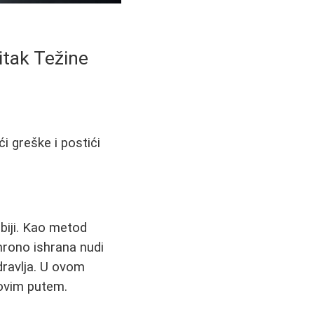
itak Težine
i greške i postići
rbiji. Kao metod
hrono ishrana nudi
dravlja. U ovom
i ovim putem.