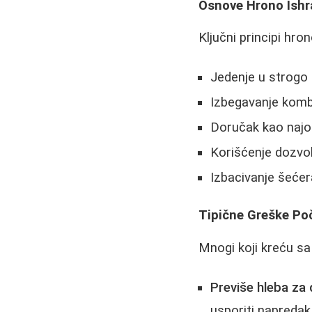
Osnove Hrono Ish
Ključni principi hro
Jedenje u strogo
Izbegavanje kombi
Doručak kao najo
Korišćenje dozvolj
Izbacivanje šećer
Tipične Greške Po
Mnogi koji kreću sa
Previše hleba za
usporiti napredak