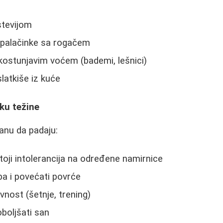
 stevijom
 palačinke sa rogačem
kostunjavim voćem (bademi, lešnici)
latkiše iz kuće
ku težine
anu da padaju:
stoji intolerancija na određene namirnice
ba i povećati povrće
ivnost (šetnje, trening)
oboljšati san