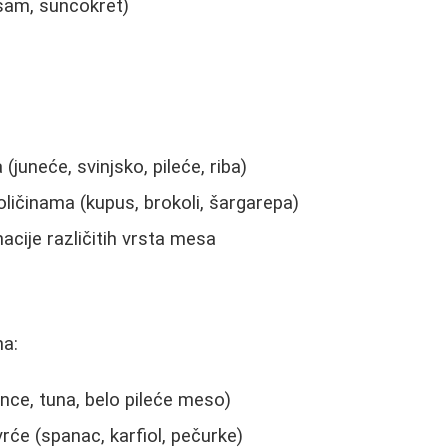
sam, suncokret)
juneće, svinjsko, pileće, riba)
ličinama (kupus, brokoli, šargarepa)
acije različitih vrsta mesa
na:
ance, tuna, belo pileće meso)
vrće (spanac, karfiol, pečurke)