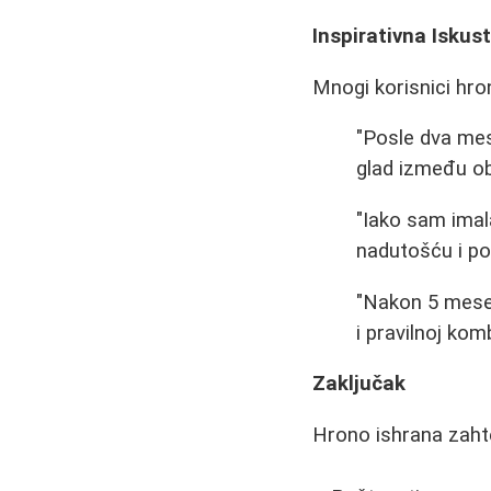
Inspirativna Iskus
Mnogi korisnici hro
"Posle dva mes
glad između ob
"Iako sam imal
nadutošću i po
"Nakon 5 mesec
i pravilnoj kom
Zaključak
Hrono ishrana zahtev