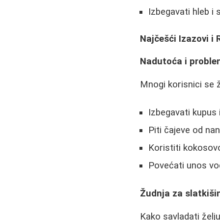
Izbegavati hleb i
Najčešći Izazovi i
Nadutoća i proble
Mnogi korisnici se
Izbegavati kupus 
Piti čajeve od nan
Koristiti kokosovo
Povećati unos v
Žudnja za slatkiš
Kako savladati želju