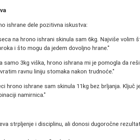
tva
no ishrane dele pozitivna iskustva:
eca na hrono ishrani skinula sam 6kg. Najviše volim 
roka i što mogu da jedem dovoljno hrane."
a samo 3kg viška, hrono ishrana mi je pomogla da re
vratim ravnu liniju stomaka nakon trudnoće."
i hrono ishrane sam skinula 11kg bez brljanja. Ključ j
binaciji namirnica."
a strpljenje i disciplinu, ali donosi dugoročne rezultat