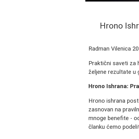
Hrono Ishr
Radman Vilenica
20
Praktični saveti za
željene rezultate u 
Hrono Ishrana: Pra
Hrono ishrana posta
zasnovan na praviln
mnoge benefite - od
članku ćemo podeliti