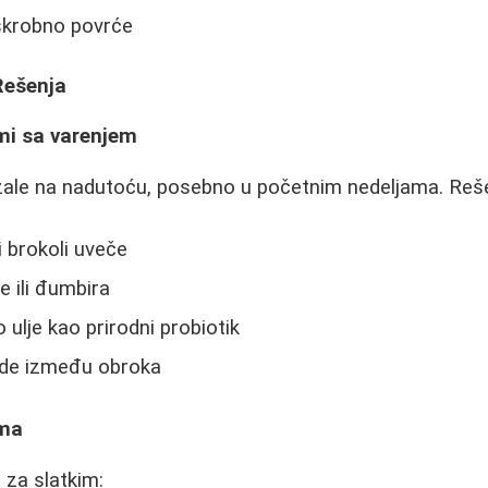
 skrobno povrće
 Rešenja
mi sa varenjem
 žale na nadutoću, posebno u početnim nedeljama. Reše
i brokoli uveče
e ili đumbira
 ulje kao prirodni probiotik
ode između obroka
ima
 za slatkim: