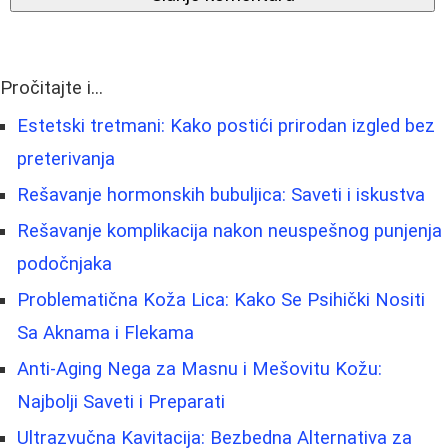
Pročitajte i...
Estetski tretmani: Kako postići prirodan izgled bez
preterivanja
Rešavanje hormonskih bubuljica: Saveti i iskustva
Rešavanje komplikacija nakon neuspešnog punjenja
podočnjaka
Problematična Koža Lica: Kako Se Psihički Nositi
Sa Aknama i Flekama
Anti-Aging Nega za Masnu i Mešovitu Kožu:
Najbolji Saveti i Preparati
Ultrazvučna Kavitacija: Bezbedna Alternativa za