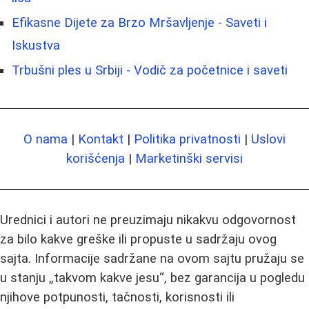
Efikasne Dijete za Brzo Mršavljenje - Saveti i
Iskustva
Trbušni ples u Srbiji - Vodič za početnice i saveti
O nama
|
Kontakt
|
Politika privatnosti
|
Uslovi
korišćenja
|
Marketinški servisi
Urednici i autori ne preuzimaju nikakvu odgovornost
za bilo kakve greške ili propuste u sadržaju ovog
sajta. Informacije sadržane na ovom sajtu pružaju se
u stanju „takvom kakve jesu“, bez garancija u pogledu
njihove potpunosti, tačnosti, korisnosti ili