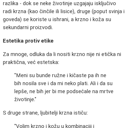
razlika - dok se neke životinje uzgajaju isključivo
radi krzna (kao činčile ili lisice), druge (poput svinja i
goveda) se koriste u ishrani, a krzno i koža su
sekundarni proizvodi.
Estetika protiv etike
Za mnoge, odluka da li nositi krzno nije ni etička ni
praktična, već estetska:
"Meni su bunde ružne i kičaste pa ih ne
bih nosila sve i da mi neko plati. Ali i da su
lepše, ne bih jer bi me podsećale na mrtve
životinje."
S druge strane, ljubitelji krzna ističu:
"Volim krzno i kožu u kombinaciji i