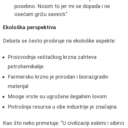
posebno. Nosim to jer mi se dopada i ne
osećam grižu savesti."
Ekološka perspektiva
Debata se često proširuje na ekološke aspekte:
Proizvodnja veštačkog krzna zahteva
petrohemikalije
Farmersko krzno je prirodan i biorazgradiv
materijal
Mnoge vrste su ugrožene ilegalnim lovom
Potrošnja resursa u obe industrije je značajna
Kao što neko primetuje: "U civilizaciji eskimi i sibirci