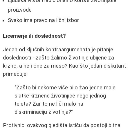
Ljudska vrsta tradicionalno koristi životinjske
proizvode
Svako ima pravo na lični izbor
Licemerje ili doslednost?
Jedan od ključnih kontraargumenata je pitanje
doslednosti - zašto žalimo životinje ubijene za
krzno, a ne i one za meso? Kao što jedan diskutant
primećuje:
"Zašto bi nekome više bilo žao jedne male
slatke krznene životinjice nego jednog
teleta? Zar to ne liči malo na
diskriminaciju životinja?"
Protivnici ovakvog gledišta ističu da postoji bitna