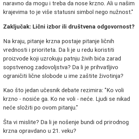
naravno da mogu i treba da nose krzno. Ali u našim
krajevima to je više statusni simbol nego nužnost."
Zaključak: Lični izbor ili društvena odgovornost?
Na kraju, pitanje krzna postaje pitanje ličnih
vrednosti i prioriteta. Da li je u redu koristiti
proizvode koji uzrokuju patnju živih bića zarad
sopstvenog zadovoljstva? Da li je prihvatljivo
ograničiti lične slobode u ime zaštite životinja?
Kao što jedan učesnik debate rezimira: "Ko voli
krzno - nosiće ga. Ko ne voli - neće. Ljudi se nikad
neće složiti po ovom pitanju."
Šta vi mislite? Da li je nošenje bundi od prirodnog
krzna opravdano u 21. veku?