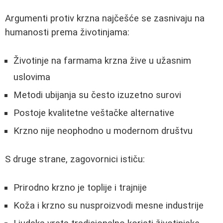
Argumenti protiv krzna najčešće se zasnivaju na
humanosti prema životinjama:
Životinje na farmama krzna žive u užasnim
uslovima
Metodi ubijanja su često izuzetno surovi
Postoje kvalitetne veštačke alternative
Krzno nije neophodno u modernom društvu
S druge strane, zagovornici ističu:
Prirodno krzno je toplije i trajnije
Koža i krzno su nusproizvodi mesne industrije