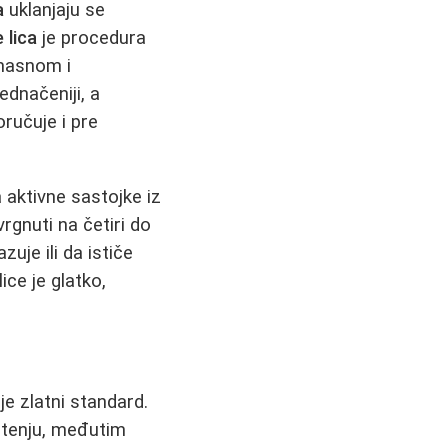
a
uklanjaju se
 lica
je procedura
 masnom i
ednačeniji, a
ručuje i pre
 aktivne sastojke iz
gnuti na četiri do
uje ili da ističe
lice je glatko,
je zlatni standard.
uštenju, međutim