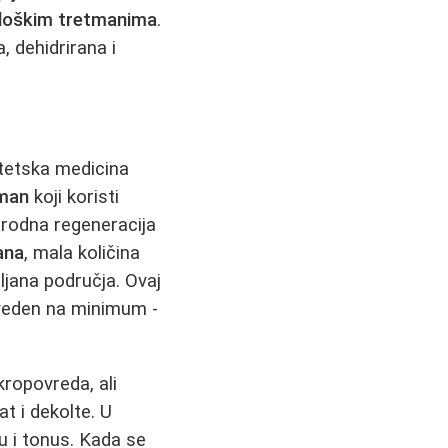
loškim tretmanima
.
, dehidrirana i
stetska medicina
tman
koji koristi
irodna regeneracija
ana
, mala količina
iljana područja. Ovaj
 sveden na minimum -
kropovreda, ali
at i dekolte. U
nu i tonus. Kada se