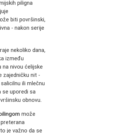
ijskih piligna
juje
ože biti površinski,
ivna - nakon serije
aje nekoliko dana,
ika između
 na nivou ćelijske
e zajedničku nit -
salicilnu ili mlečnu
da se uporedi sa
površinsku obnovu.
pilingom
može
, preterana
to je važno da se