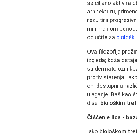
se ciljano aktivira 
arhitekturu, primen
rezultira progresiv
minimalnom periodu 
odlučite za
biološk
Ova filozofija pro
izgleda; koža ostaj
su dermatolozi i ko
protiv starenja. Ia
oni dostupni u razl
ulaganje. Baš kao š
diše,
biološkim tr
Čišćenje lica - ba
Iako
biološkom tr