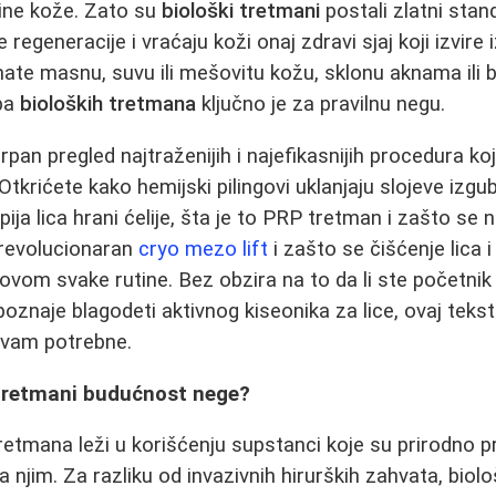
ine kože. Zato su
biološki tretmani
postali zlatni stan
egeneracije i vraćaju koži onaj zdravi sjaj koji izvire
imate masnu, suvu ili mešovitu kožu, sklonu aknama ili
ipa
bioloških tretmana
ključno je za pravilnu negu.
rpan pregled najtraženijih i najefikasnijih procedura ko
tkrićete kako hemijski pilingovi uklanjaju slojeve izgu
ija lica hrani ćelije, šta je to PRP tretman i zašto se
e revolucionaran
cryo mezo lift
i zašto se čišćenje lica 
om svake rutine. Bez obzira na to da li ste početnik u
oznaje blagodeti aktivnog kiseonika za lice, ovaj teks
 vam potrebne.
 tretmani budućnost nege?
retmana leži u korišćenju supstanci koje su prirodno 
sa njim. Za razliku od invazivnih hirurških zahvata, bi