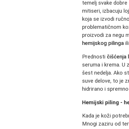
temelj svake dobre 
mitiseri, izbacuju l
koja se izvodi ručn
problematičnom k
proizvodi za negu 
hemijskog pilinga
il
Prednosti
čišćenja 
seruma i krema. U z
šest nedelja. Ako s
suve delove, to je 
hidrirano i spremno
Hemijski piling - h
Kada je koži potreb
Mnogi zaziru od ter