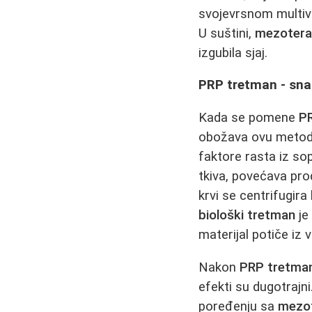
svojevrsnom multiv
U suštini,
mezoterap
izgubila sjaj.
PRP tretman - snag
Kada se pomene
P
obožava ovu meto
faktore rasta iz so
tkiva, povećava pro
krvi se centrifugira
biološki tretman
je
materijal potiče iz 
Nakon
PRP tretma
efekti su dugotrajni
poređenju sa
mezot