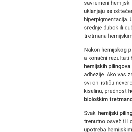
savremeni hemijski 
uklanjaju se oštećen
hiperpigmentacija. U
srednje dubok ili d
tretmana hemijskim 
Nakon
hemijskog pi
a konačni rezultati
hemijskih pilingova
adhezije. Ako vas 
svi oni ističu never
kiselinu, prednost
h
biološkim tretman
Svaki
hemijski pilin
trenutno osvežiti li
upotreba
hemijskim