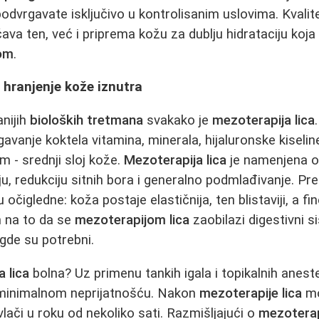
odvrgavate isključivo u kontrolisanim uslovima. Kvali
va ten, već i priprema kožu za dublju hidrataciju koja 
om
.
- hranjenje kože iznutra
nijih
bioloških tretmana
svakako je
mezoterapija lica
vanje koktela vitamina, minerala, hijaluronske kiseline
 - srednji sloj kože.
Mezoterapija lica
je namenjena on
ju, redukciju sitnih bora i generalno podmlađivanje. Pr
 očigledne: koža postaje elastičnija, ten blistaviji, a fin
m na to da se
mezoterapijom lica
zaobilazi digestivni si
gde su potrebni.
 lica
bolna? Uz primenu tankih igala i topikalnih anest
 minimalnom neprijatnošću. Nakon
mezoterapije lica
mo
vlači u roku od nekoliko sati. Razmišljajući o
mezoterapi