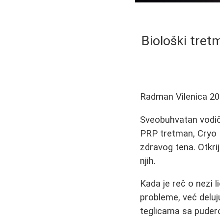
Biološki tret
Radman Vilenica
20
Sveobuhvatan vodič 
PRP tretman, Cryo 
zdravog tena. Otkrij
njih.
Kada je reč o nezi 
probleme, već deluj
teglicama sa puder