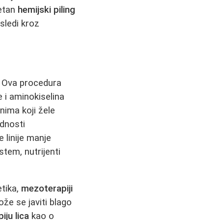
tetan
hemijski piling
sledi kroz
. Ova procedura
 i aminokiselina
ima koji žele
ednosti
e linije manje
stem, nutrijenti
etika,
mezoterapiji
že se javiti blago
ju lica
kao o