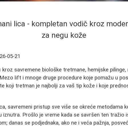
mani lica - kompletan vodič kroz mod
za negu kože
26-05-21
kroz savremene biološke tretmane, hemijske pilinge, m
Mezo lift i mnoge druge procedure koje pomažu u posti
te koji tretman je najbolji za vaš tip kože i koje predno
lica, savremeni pristup sve više se okreće metodama ko
u iznutra. Prošlo je vreme kada se savršen ten tražio i
om; danas se podjednaka, ako ne i veća pažnja, posve