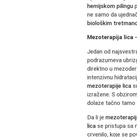
hemijskom pilingu
p
ne samo da ujednača
biološkim tretman
Mezoterapija lica 
Jedan od najsvestra
podrazumeva ubrizga
direktno u mezoderm
intenzivnu hidrataci
mezoterapije lica
su
izražene. S obziro
dolaze tačno tamo 
Da li je
mezoterapija
lica
se pristupa sa
crvenilo, koje se po