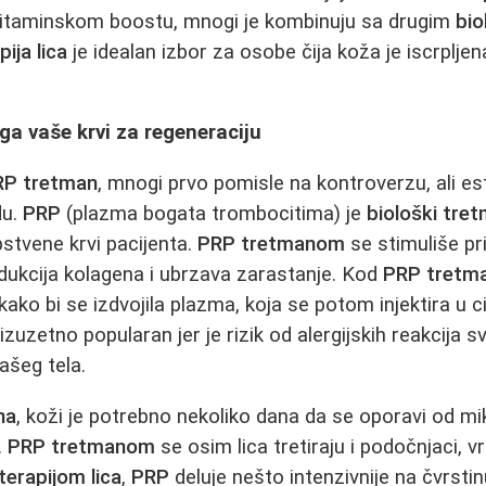
itaminskom boostu, mnogi je kombinuju sa drugim
bio
ija lica
je idealan izbor za osobe čija koža je iscrpljena
a vaše krvi za regeneraciju
RP tretman
, mnogi prvo pomisle na kontroverzu, ali e
du.
PRP
(plazma bogata trombocitima) je
biološki tre
pstvene krvi pacijenta.
PRP tretmanom
se stimuliše pr
dukcija kolagena i ubrzava zarastanje. Kod
PRP tretm
 kako bi se izdvojila plazma, koja se potom injektira u c
 izuzetno popularan jer je rizik od alergijskih reakcija
vašeg tela.
na
, koži je potrebno nekoliko dana da se oporavi od mi
.
PRP tretmanom
se osim lica tretiraju i podočnjaci, vr
erapijom lica
,
PRP
deluje nešto intenzivnije na čvrsti