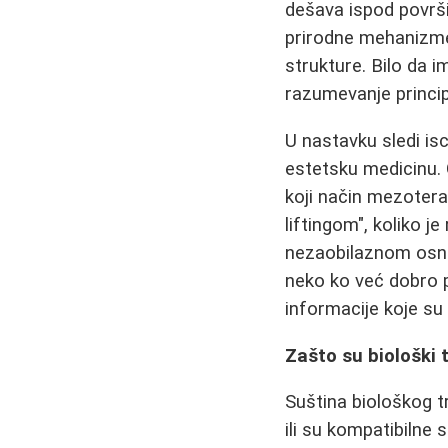
dešava ispod površ
prirodne mehanizme r
strukture. Bilo da 
razumevanje princ
U nastavku sledi isc
estetsku medicinu. O
koji način mezoterap
liftingom", koliko j
nezaobilaznom osnov
neko ko već dobro p
informacije koje su
Zašto su biološki
Suština biološkog t
ili su kompatibilne 