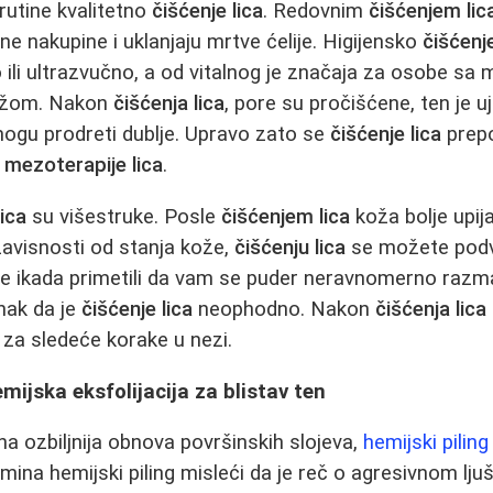
rutine kvalitetno
čišćenje lica
. Redovnim
čišćenjem lic
ojne nakupine i uklanjaju mrtve ćelije. Higijensko
čišćenje
o ili ultrazvučno, a od vitalnog je značaja za osobe sa
ožom. Nakon
čišćenja lica
, pore su pročišćene, ten je uj
mogu prodreti dublje. Upravo zato se
čišćenje lica
prepo
i
mezoterapije lica
.
lica
su višestruke. Posle
čišćenjem lica
koža bolje upija
avisnosti od stanja kože,
čišćenju lica
se možete podvr
te ikada primetili da vam se puder neravnomerno razmaz
znak da je
čišćenje lica
neophodno. Nakon
čišćenja lica
 za sledeće korake u nezi.
emijska eksfolijacija za blistav ten
na ozbiljnija obnova površinskih slojeva,
hemijski piling
mina hemijski piling misleći da je reč o agresivnom lj