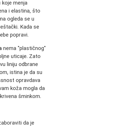
u koje menja
a i elastina, što
ana ogleda se u
veštački. Kada se
sebe popravi.
a
nema "plastičnog"
ljne uticaje. Zato
vu liniju odbrane
m, istina je da su
kasnost opravdava
i vam koža mogla da
ekrivena šminkom.
aboraviti da je