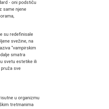
dard - oni podstiču
 iz same njene
 borama,
je su redefinisale
bljene svežine, na
 naziva "vampirskim
i dalje smatra
 svetu estetike ili
t pruža sve
prisutne u organizmu
ološkim tretmanima