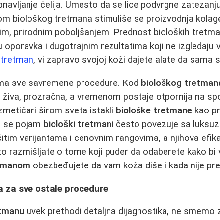
obnavljanje ćelija. Umesto da se lice podvrgne zatezanj
om biološkog tretmana stimuliše se proizvodnja kolagen
nim, prirodnim poboljšanjem. Prednost bioloških tretm
oporavka i dugotrajnim rezultatima koji ne izgledaju 
i tretman
, vi zapravo svojoj koži dajete alate da sama 
žima sve savremene procedure. Kod
biološkog tretman
e živa, prozračna, a vremenom postaje otpornija na spo
zmetičari širom sveta istakli
biološke tretmane
kao pr
ko se pojam
biološki tretmani
često povezuje sa luksuzo
ičitim varijantama i cenovnim rangovima, a njihova efi
to razmišljate o tome koji puder da odaberete kako b
etmanom
obezbeđujete da vam koža diše i kada nije pr
za za sve ostale procedure
etmanu
uvek prethodi detaljna dijagnostika, ne smemo z