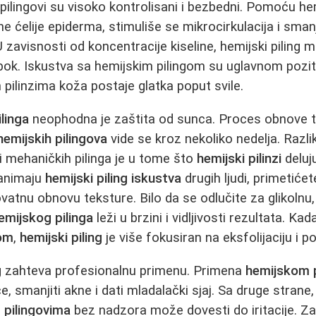
pilingovi su visoko kontrolisani i bezbedni. Pomoću hem
e ćelije epiderma, stimuliše se mikrocirkulacija i sman
 zavisnosti od koncentracije kiseline, hemijski piling m
ubok. Iskustva sa hemijskim pilingom su uglavnom pozit
pilinzima koža postaje glatka poput svile.
linga
neophodna je zaštita od sunca. Proces obnove tr
hemijskih pilingova
vide se kroz nekoliko nedelja. Razl
i mehaničkih pilinga je u tome što
hemijski pilinzi
deluju
zanimaju
hemijski piling iskustva
drugih ljudi, primetićet
ovatnu obnovu teksture. Bilo da se odlučite za glikolnu, 
emijskog pilinga
leži u brzini i vidljivosti rezultata. Ka
om
,
hemijski piling
je više fokusiran na eksfolijaciju i 
g
zahteva profesionalnu primenu. Primena
hemijskom 
ce, smanjiti akne i dati mladalački sjaj. Sa druge strane
 pilingovima
bez nadzora može dovesti do iritacije. Za