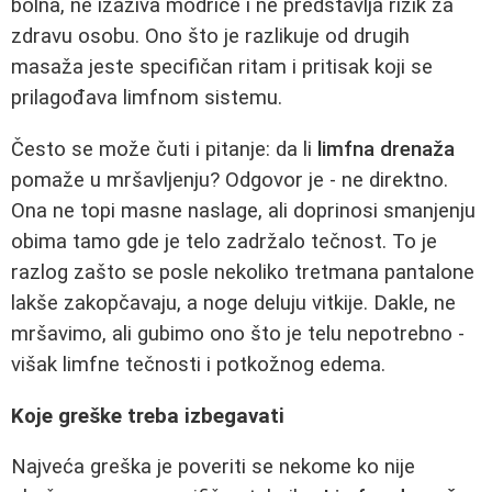
bolna, ne izaziva modrice i ne predstavlja rizik za
zdravu osobu. Ono što je razlikuje od drugih
masaža jeste specifičan ritam i pritisak koji se
prilagođava limfnom sistemu.
Često se može čuti i pitanje: da li
limfna drenaža
pomaže u mršavljenju? Odgovor je - ne direktno.
Ona ne topi masne naslage, ali doprinosi smanjenju
obima tamo gde je telo zadržalo tečnost. To je
razlog zašto se posle nekoliko tretmana pantalone
lakše zakopčavaju, a noge deluju vitkije. Dakle, ne
mršavimo, ali gubimo ono što je telu nepotrebno -
višak limfne tečnosti i potkožnog edema.
Koje greške treba izbegavati
Najveća greška je poveriti se nekome ko nije