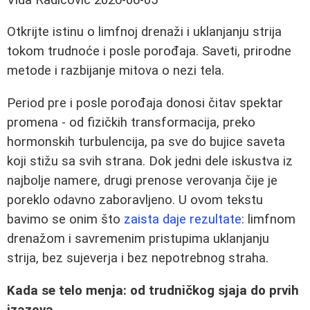
Otkrijte istinu o limfnoj drenaži i uklanjanju strija
tokom trudnoće i posle porođaja. Saveti, prirodne
metode i razbijanje mitova o nezi tela.
Period pre i posle porođaja donosi čitav spektar
promena - od fizičkih transformacija, preko
hormonskih turbulencija, pa sve do bujice saveta
koji stižu sa svih strana. Dok jedni dele iskustva iz
najbolje namere, drugi prenose verovanja čije je
poreklo odavno zaboravljeno. U ovom tekstu
bavimo se onim što
zaista daje rezultate
: limfnom
drenažom i savremenim pristupima uklanjanju
strija, bez sujeverja i bez nepotrebnog straha.
Kada se telo menja: od trudničkog sjaja do prvih
izazova