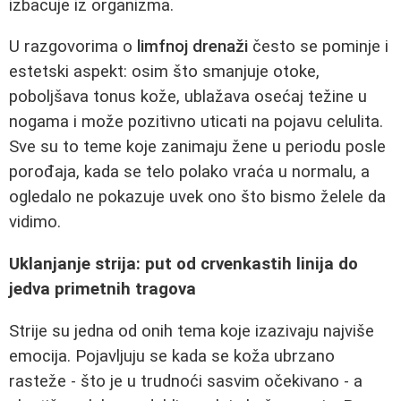
izbacuje iz organizma.
U razgovorima o
limfnoj drenaži
često se pominje i
estetski aspekt: osim što smanjuje otoke,
poboljšava tonus kože, ublažava osećaj težine u
nogama i može pozitivno uticati na pojavu celulita.
Sve su to teme koje zanimaju žene u periodu posle
porođaja, kada se telo polako vraća u normalu, a
ogledalo ne pokazuje uvek ono što bismo želele da
vidimo.
Uklanjanje strija: put od crvenkastih linija do
jedva primetnih tragova
Strije su jedna od onih tema koje izazivaju najviše
emocija. Pojavljuju se kada se koža ubrzano
rasteže - što je u trudnoći sasvim očekivano - a