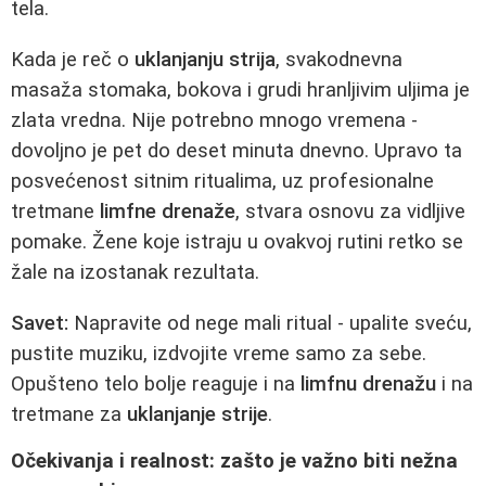
tela.
Kada je reč o
uklanjanju strija
, svakodnevna
masaža stomaka, bokova i grudi hranljivim uljima je
zlata vredna. Nije potrebno mnogo vremena -
dovoljno je pet do deset minuta dnevno. Upravo ta
posvećenost sitnim ritualima, uz profesionalne
tretmane
limfne drenaže
, stvara osnovu za vidljive
pomake. Žene koje istraju u ovakvoj rutini retko se
žale na izostanak rezultata.
Savet:
Napravite od nege mali ritual - upalite sveću,
pustite muziku, izdvojite vreme samo za sebe.
Opušteno telo bolje reaguje i na
limfnu drenažu
i na
tretmane za
uklanjanje strije
.
Očekivanja i realnost: zašto je važno biti nežna