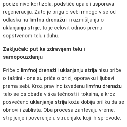
podiže nivo kortizola, podstiče upale i usporava
regeneraciju. Zato je briga o sebi mnogo više od
odlaska na
limfnu drenažu
ili razmišljanja o
uklanjanju strije
; to je celovit odnos prema
sopstvenom telu i duhu.
Zaključak: put ka zdravijem telu i
samopouzdanju
Priče o
limfnoj drenaži
i
uklanjanju strija
nisu priče
o taštini - one su priče o brizi, oporavku i ljubavi
prema sebi. Kroz pravilno izvedenu
limfnu drenažu
telo se oslobađa viška tečnosti i toksina, a kroz
posvećeno
uklanjanje strija
koža dobija priliku da se
obnovi i zablista. Oba procesa zahtevaju vreme,
strpljenje i poverenje u stručnjake koji ih sprovode.