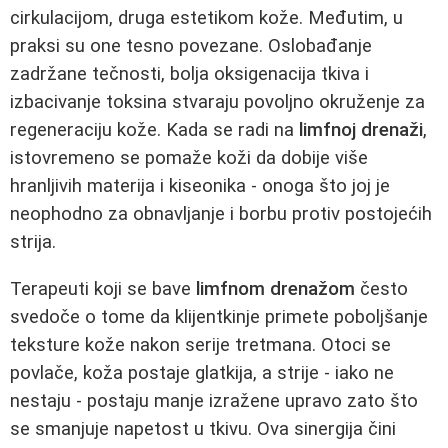
cirkulacijom, druga estetikom kože. Međutim, u
praksi su one tesno povezane. Oslobađanje
zadržane tečnosti, bolja oksigenacija tkiva i
izbacivanje toksina stvaraju povoljno okruženje za
regeneraciju kože. Kada se radi na
limfnoj drenaži
,
istovremeno se pomaže koži da dobije više
hranljivih materija i kiseonika - onoga što joj je
neophodno za obnavljanje i borbu protiv postojećih
strija.
Terapeuti koji se bave
limfnom drenažom
često
svedoče o tome da klijentkinje primete poboljšanje
teksture kože nakon serije tretmana. Otoci se
povlače, koža postaje glatkija, a strije - iako ne
nestaju - postaju manje izražene upravo zato što
se smanjuje napetost u tkivu. Ova sinergija čini