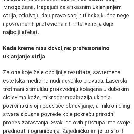
Mnoge žene, tragajući za efikasnim
uklanjanjem
strija
, otkrivaju da upravo spoj rutinske kućne nege
i povremenih profesionalnih intervencija daje
najbolji efekat.
Kada kreme nisu dovoljne: profesionalno
uklanjanje strija
Za one koje žele ozbiljnije rezultate, savremena
estetska medicina nudi nekoliko pravaca. Laserski
tretmani stimulišu proizvodnju kolagena u dubokim
slojevima kože, mikrodermoabrazija uklanja
površinski sloj i podstiče obnavljanje, a mikronidling
stvara sićušne povrede koje pokreću prirodni
proces zarastanja. Svaki od ovih pristupa ima svoje
prednosti i ograničenja. Zajedničko im je to što ih