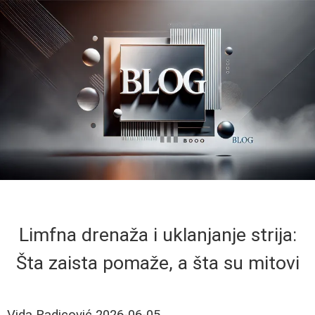
Limfna drenaža i uklanjanje strija:
Šta zaista pomaže, a šta su mitovi
Vida Radicović
2026-06-05