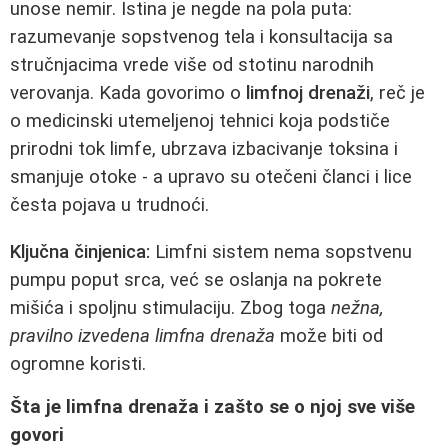
unose nemir. Istina je negde na pola puta:
razumevanje sopstvenog tela i konsultacija sa
stručnjacima vrede više od stotinu narodnih
verovanja. Kada govorimo o
limfnoj drenaži
, reč je
o medicinski utemeljenoj tehnici koja podstiče
prirodni tok limfe, ubrzava izbacivanje toksina i
smanjuje otoke - a upravo su otečeni članci i lice
česta pojava u trudnoći.
Ključna činjenica:
Limfni sistem nema sopstvenu
pumpu poput srca, već se oslanja na pokrete
mišića i spoljnu stimulaciju. Zbog toga
nežna,
pravilno izvedena limfna drenaža
može biti od
ogromne koristi.
Šta je limfna drenaža i zašto se o njoj sve više
govori