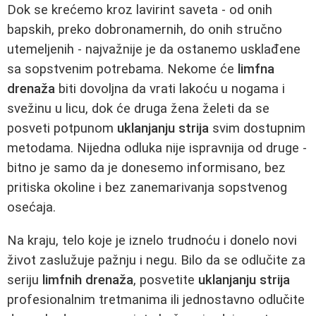
Dok se krećemo kroz lavirint saveta - od onih
bapskih, preko dobronamernih, do onih stručno
utemeljenih - najvažnije je da ostanemo usklađene
sa sopstvenim potrebama. Nekome će
limfna
drenaža
biti dovoljna da vrati lakoću u nogama i
svežinu u licu, dok će druga žena želeti da se
posveti potpunom
uklanjanju strija
svim dostupnim
metodama. Nijedna odluka nije ispravnija od druge -
bitno je samo da je donesemo informisano, bez
pritiska okoline i bez zanemarivanja sopstvenog
osećaja.
Na kraju, telo koje je iznelo trudnoću i donelo novi
život zaslužuje pažnju i negu. Bilo da se odlučite za
seriju
limfnih drenaža
, posvetite
uklanjanju strija
profesionalnim tretmanima ili jednostavno odlučite