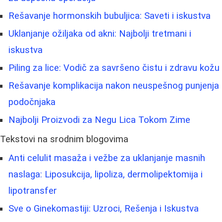
Rešavanje hormonskih bubuljica: Saveti i iskustva
Uklanjanje ožiljaka od akni: Najbolji tretmani i
iskustva
Piling za lice: Vodič za savršeno čistu i zdravu kožu
Rešavanje komplikacija nakon neuspešnog punjenja
podočnjaka
Najbolji Proizvodi za Negu Lica Tokom Zime
Tekstovi na srodnim blogovima
Anti celulit masaža i vežbe za uklanjanje masnih
naslaga: Liposukcija, lipoliza, dermolipektomija i
lipotransfer
Sve o Ginekomastiji: Uzroci, Rešenja i Iskustva