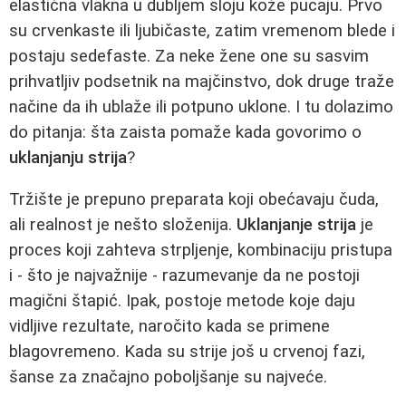
elastična vlakna u dubljem sloju kože pucaju. Prvo
su crvenkaste ili ljubičaste, zatim vremenom blede i
postaju sedefaste. Za neke žene one su sasvim
prihvatljiv podsetnik na majčinstvo, dok druge traže
načine da ih ublaže ili potpuno uklone. I tu dolazimo
do pitanja: šta zaista pomaže kada govorimo o
uklanjanju strija
?
Tržište je prepuno preparata koji obećavaju čuda,
ali realnost je nešto složenija.
Uklanjanje strija
je
proces koji zahteva strpljenje, kombinaciju pristupa
i - što je najvažnije - razumevanje da ne postoji
magični štapić. Ipak, postoje metode koje daju
vidljive rezultate, naročito kada se primene
blagovremeno. Kada su strije još u crvenoj fazi,
šanse za značajno poboljšanje su najveće.