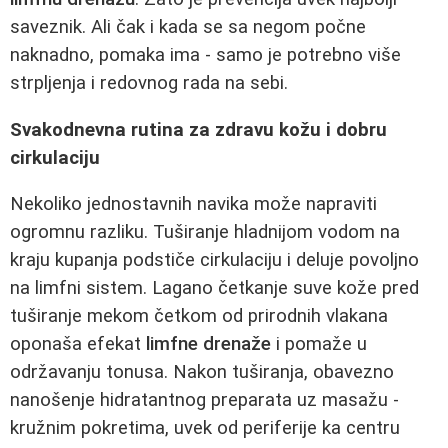
saveznik. Ali čak i kada se sa negom počne
naknadno, pomaka ima - samo je potrebno više
strpljenja i redovnog rada na sebi.
Svakodnevna rutina za zdravu kožu i dobru
cirkulaciju
Nekoliko jednostavnih navika može napraviti
ogromnu razliku. Tuširanje hladnijom vodom na
kraju kupanja podstiče cirkulaciju i deluje povoljno
na limfni sistem. Lagano četkanje suve kože pred
tuširanje mekom četkom od prirodnih vlakana
oponaša efekat
limfne drenaže
i pomaže u
održavanju tonusa. Nakon tuširanja, obavezno
nanošenje hidratantnog preparata uz masažu -
kružnim pokretima, uvek od periferije ka centru