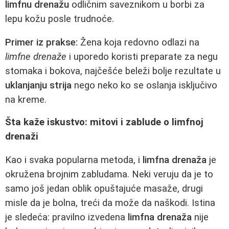
limfnu drenažu
odličnim saveznikom u borbi za
lepu kožu posle trudnoće.
Primer iz prakse:
Žena koja redovno odlazi na
limfne drenaže
i uporedo koristi preparate za negu
stomaka i bokova, najčešće beleži bolje rezultate u
uklanjanju strija
nego neko ko se oslanja isključivo
na kreme.
Šta kaže iskustvo: mitovi i zablude o limfnoj
drenaži
Kao i svaka popularna metoda, i
limfna drenaža
je
okružena brojnim zabludama. Neki veruju da je to
samo još jedan oblik opuštajuće masaže, drugi
misle da je bolna, treći da može da naškodi. Istina
je sledeća: pravilno izvedena
limfna drenaža
nije