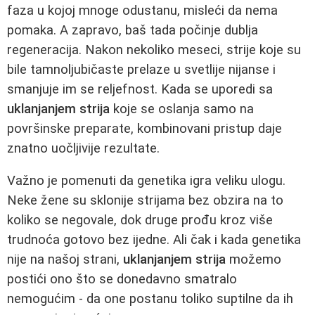
faza u kojoj mnoge odustanu, misleći da nema
pomaka. A zapravo, baš tada počinje dublja
regeneracija. Nakon nekoliko meseci, strije koje su
bile tamnoljubičaste prelaze u svetlije nijanse i
smanjuje im se reljefnost. Kada se uporedi sa
uklanjanjem strija
koje se oslanja samo na
površinske preparate, kombinovani pristup daje
znatno uočljivije rezultate.
Važno je pomenuti da genetika igra veliku ulogu.
Neke žene su sklonije strijama bez obzira na to
koliko se negovale, dok druge prođu kroz više
trudnoća gotovo bez ijedne. Ali čak i kada genetika
nije na našoj strani,
uklanjanjem strija
možemo
postići ono što se donedavno smatralo
nemogućim - da one postanu toliko suptilne da ih