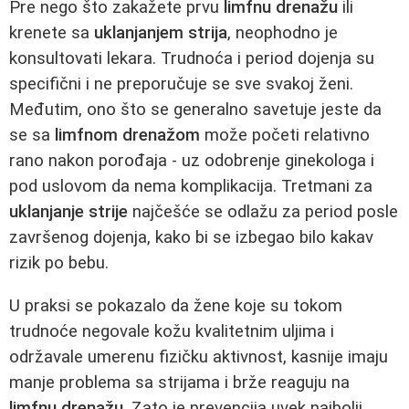
Pre nego što zakažete prvu
limfnu drenažu
ili
krenete sa
uklanjanjem strija
, neophodno je
konsultovati lekara. Trudnoća i period dojenja su
specifični i ne preporučuje se sve svakoj ženi.
Međutim, ono što se generalno savetuje jeste da
se sa
limfnom drenažom
može početi relativno
rano nakon porođaja - uz odobrenje ginekologa i
pod uslovom da nema komplikacija. Tretmani za
uklanjanje strije
najčešće se odlažu za period posle
završenog dojenja, kako bi se izbegao bilo kakav
rizik po bebu.
U praksi se pokazalo da žene koje su tokom
trudnoće negovale kožu kvalitetnim uljima i
održavale umerenu fizičku aktivnost, kasnije imaju
manje problema sa strijama i brže reaguju na
limfnu drenažu
. Zato je prevencija uvek najbolji