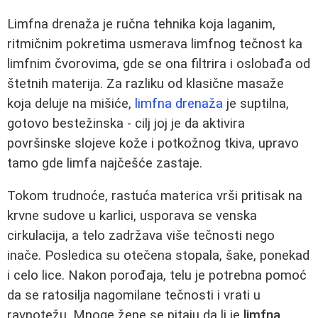
Limfna drenaža je ručna tehnika koja laganim,
ritmičnim pokretima usmerava limfnog tečnost ka
limfnim čvorovima, gde se ona filtrira i oslobađa od
štetnih materija. Za razliku od klasične masaže
koja deluje na mišiće,
limfna drenaža
je suptilna,
gotovo bestežinska - cilj joj je da aktivira
površinske slojeve kože i potkožnog tkiva, upravo
tamo gde limfa najčešće zastaje.
Tokom trudnoće, rastuća materica vrši pritisak na
krvne sudove u karlici, usporava se venska
cirkulacija, a telo zadržava više tečnosti nego
inače. Posledica su otečena stopala, šake, ponekad
i celo lice. Nakon porođaja, telu je potrebna pomoć
da se ratosilja nagomilane tečnosti i vrati u
ravnotežu. Mnoge žene se pitaju da li je
limfna