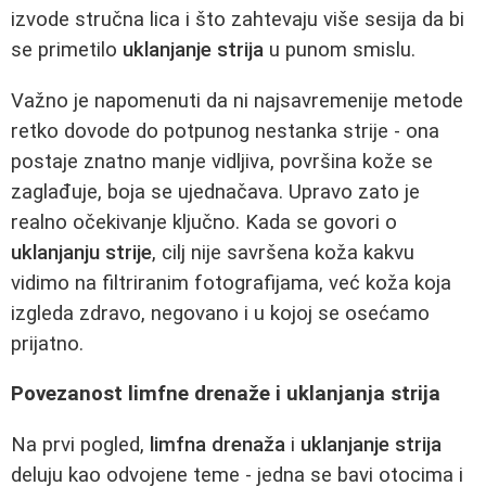
izvode stručna lica i što zahtevaju više sesija da bi
se primetilo
uklanjanje strija
u punom smislu.
Važno je napomenuti da ni najsavremenije metode
retko dovode do potpunog nestanka strije - ona
postaje znatno manje vidljiva, površina kože se
zaglađuje, boja se ujednačava. Upravo zato je
realno očekivanje ključno. Kada se govori o
uklanjanju strije
, cilj nije savršena koža kakvu
vidimo na filtriranim fotografijama, već koža koja
izgleda zdravo, negovano i u kojoj se osećamo
prijatno.
Povezanost limfne drenaže i uklanjanja strija
Na prvi pogled,
limfna drenaža
i
uklanjanje strija
deluju kao odvojene teme - jedna se bavi otocima i