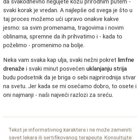
da svakodnevno negujete kožu prirodnim putem -
svaki korak je vredan. A najlepše od svega je što u
taj proces možemo ući upravo onakve kakve
jesmo: sa svim promenama, tragovima i novim
oblinama, spremne da ih prihvatimo i - kada to
poželimo - promenimo na bolje.
Neka vam svaka kap ulja, svaki nežni pokret
limfne
drenaže
i svaki minut posvećen
uklanjanju strija
budu podsetnik da je briga o sebi najprirodnija stvar
na svetu. Jer kada se mi osećamo dobro, to osete i
oni najmanji - naši najveći razlozi za sreću.
Tekst je informativnog karaktera i ne može zameniti
savet lekara ili sertifikovanog terapeuta. Konsultujte