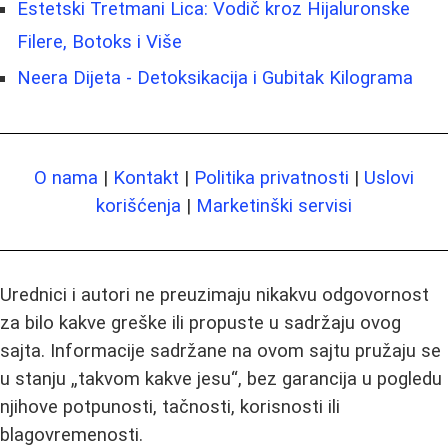
Estetski Tretmani Lica: Vodič kroz Hijaluronske
Filere, Botoks i Više
Neera Dijeta - Detoksikacija i Gubitak Kilograma
O nama
|
Kontakt
|
Politika privatnosti
|
Uslovi
korišćenja
|
Marketinški servisi
Urednici i autori ne preuzimaju nikakvu odgovornost
za bilo kakve greške ili propuste u sadržaju ovog
sajta. Informacije sadržane na ovom sajtu pružaju se
u stanju „takvom kakve jesu“, bez garancija u pogledu
njihove potpunosti, tačnosti, korisnosti ili
blagovremenosti.