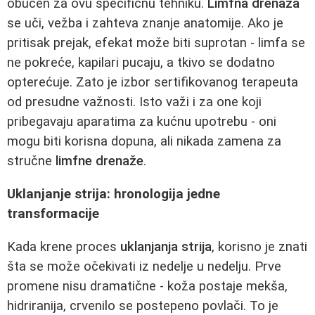
obučen za ovu specifičnu tehniku.
Limfna drenaža
se uči, vežba i zahteva znanje anatomije. Ako je
pritisak prejak, efekat može biti suprotan - limfa se
ne pokreće, kapilari pucaju, a tkivo se dodatno
opterećuje. Zato je izbor sertifikovanog terapeuta
od presudne važnosti. Isto važi i za one koji
pribegavaju aparatima za kućnu upotrebu - oni
mogu biti korisna dopuna, ali nikada zamena za
stručne
limfne drenaže
.
Uklanjanje strija: hronologija jedne
transformacije
Kada krene proces
uklanjanja strija
, korisno je znati
šta se može očekivati iz nedelje u nedelju. Prve
promene nisu dramatične - koža postaje mekša,
hidriranija, crvenilo se postepeno povlači. To je