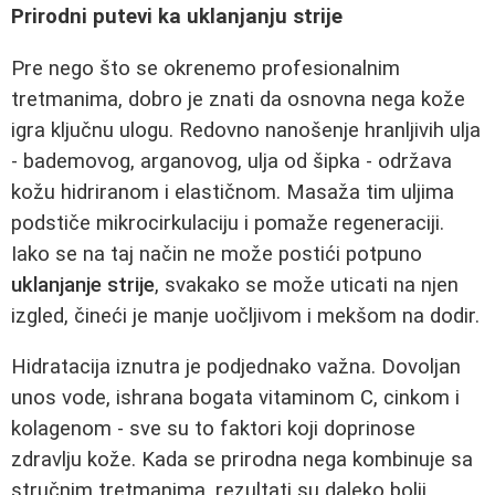
Prirodni putevi ka uklanjanju strije
Pre nego što se okrenemo profesionalnim
tretmanima, dobro je znati da osnovna nega kože
igra ključnu ulogu. Redovno nanošenje hranljivih ulja
- bademovog, arganovog, ulja od šipka - održava
kožu hidriranom i elastičnom. Masaža tim uljima
podstiče mikrocirkulaciju i pomaže regeneraciji.
Iako se na taj način ne može postići potpuno
uklanjanje strije
, svakako se može uticati na njen
izgled, čineći je manje uočljivom i mekšom na dodir.
Hidratacija iznutra je podjednako važna. Dovoljan
unos vode, ishrana bogata vitaminom C, cinkom i
kolagenom - sve su to faktori koji doprinose
zdravlju kože. Kada se prirodna nega kombinuje sa
stručnim tretmanima, rezultati su daleko bolji.