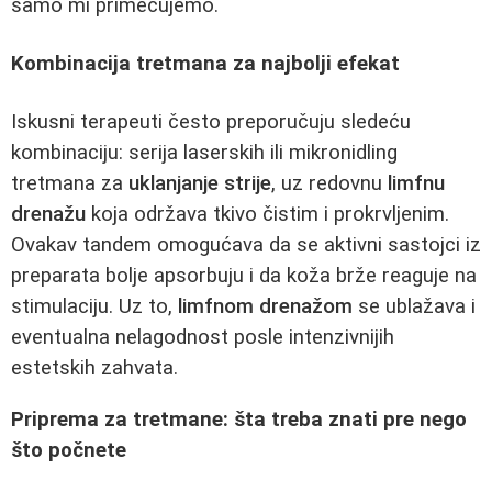
samo mi primećujemo.
Kombinacija tretmana za najbolji efekat
Iskusni terapeuti često preporučuju sledeću
kombinaciju: serija laserskih ili mikronidling
tretmana za
uklanjanje strije
, uz redovnu
limfnu
drenažu
koja održava tkivo čistim i prokrvljenim.
Ovakav tandem omogućava da se aktivni sastojci iz
preparata bolje apsorbuju i da koža brže reaguje na
stimulaciju. Uz to,
limfnom drenažom
se ublažava i
eventualna nelagodnost posle intenzivnijih
estetskih zahvata.
Priprema za tretmane: šta treba znati pre nego
što počnete