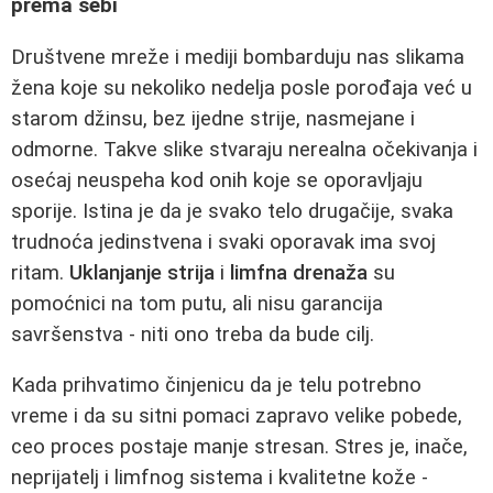
prema sebi
Društvene mreže i mediji bombarduju nas slikama
žena koje su nekoliko nedelja posle porođaja već u
starom džinsu, bez ijedne strije, nasmejane i
odmorne. Takve slike stvaraju nerealna očekivanja i
osećaj neuspeha kod onih koje se oporavljaju
sporije. Istina je da je svako telo drugačije, svaka
trudnoća jedinstvena i svaki oporavak ima svoj
ritam.
Uklanjanje strija
i
limfna drenaža
su
pomoćnici na tom putu, ali nisu garancija
savršenstva - niti ono treba da bude cilj.
Kada prihvatimo činjenicu da je telu potrebno
vreme i da su sitni pomaci zapravo velike pobede,
ceo proces postaje manje stresan. Stres je, inače,
neprijatelj i limfnog sistema i kvalitetne kože -