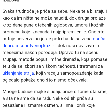
Svaka trudnoća je priča za sebe. Neka tela blistaju i
kao da im ništa ne može nauditi, dok druga prolaze
kroz dane pune otečenih zglobova, umora i kožnih
promena koje iznenade i najpripremljenije. Ono što
ostaje univerzalno jeste potreba da se žena
oseća
dobro u sopstvenoj koži
- i dok nosi novi život, i
mesecima nakon porođaja. Upravo tu na scenu
stupaju metode poput limfne drenaže, koja pomaže
telu da se izbori sa viškom tečnosti, i tretmani za
uklanjanje strija
, koji vraćaju samopouzdanje kada
ogledalo pokaže ono što nismo očekivale.
Mnoge buduće majke slušaju priče o tome šta sme,
a šta ne sme da se radi. Neke od tih priča su
bezazlene i izmame osmeh, ali ima i onih koje