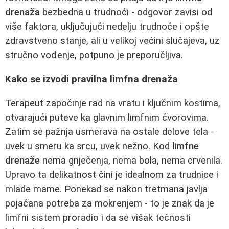
drenaža
bezbedna u trudnoći - odgovor zavisi od
više faktora, uključujući nedelju trudnoće i opšte
zdravstveno stanje, ali u velikoj većini slučajeva, uz
stručno vođenje, potpuno je preporučljiva.
Kako se izvodi pravilna limfna drenaža
Terapeut započinje rad na vratu i ključnim kostima,
otvarajući puteve ka glavnim limfnim čvorovima.
Zatim se pažnja usmerava na ostale delove tela -
uvek u smeru ka srcu, uvek nežno. Kod
limfne
drenaže
nema gnječenja, nema bola, nema crvenila.
Upravo ta delikatnost čini je idealnom za trudnice i
mlade mame. Ponekad se nakon tretmana javlja
pojačana potreba za mokrenjem - to je znak da je
limfni sistem proradio i da se višak tečnosti