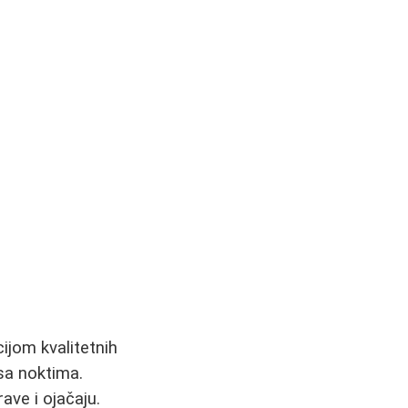
cijom kvalitetnih
 sa noktima.
ave i ojačaju.