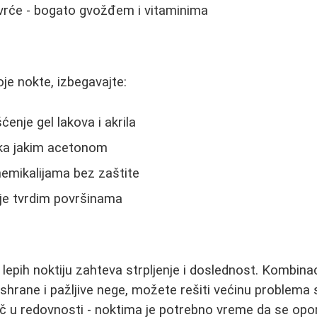
ovrće - bogato gvožđem i vitaminima
voje nokte, izbegavajte:
enje gel lakova i akrila
aka jakim acetonom
 hemikalijama bez zaštite
nje tvrdim površinama
 lepih noktiju zahteva strpljenje i doslednost. Kombina
 ishrane i pažljive nege, možete rešiti većinu problema
uč u redovnosti - noktima je potrebno vreme da se opor