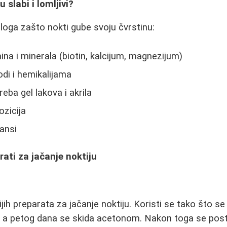
 slabi i lomljivi?
zloga zašto nokti gube svoju čvrstinu:
na i minerala (biotin, kalcijum, magnezijum)
odi i hemikalijama
ba gel lakova i akrila
zicija
ansi
rati za jačanje noktiju
jih preparata za jačanje noktiju. Koristi se tako što s
), a petog dana se skida acetonom. Nakon toga se post