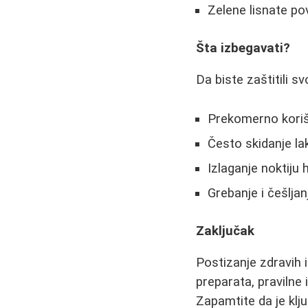
Zelene lisnate p
Šta izbegavati?
Da biste zaštitili s
Prekomerno korišć
Često skidanje l
Izlaganje noktiju
Grebanje i češlja
Zaključak
Postizanje zdravih i
preparata, pravilne
Zapamtite da je klj