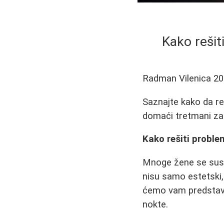
Kako rešit
Radman Vilenica
20
Saznajte kako da re
domaći tretmani za
Kako rešiti problem
Mnoge žene se susre
nisu samo estetski,
ćemo vam predstavit
nokte.