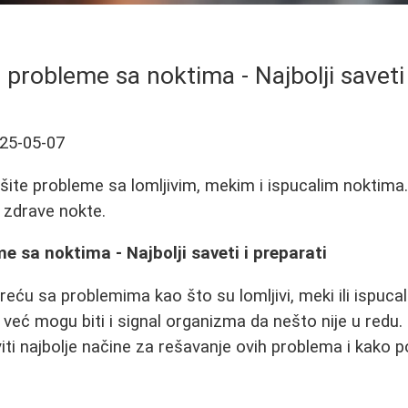
i probleme sa noktima - Najbolji saveti 
25-05-07
šite probleme sa lomljivim, mekim i ispucalim noktima. 
 zdrave nokte.
e sa noktima - Najbolji saveti i preparati
ću sa problemima kao što su lomljivi, meki ili ispucali
 već mogu biti i signal organizma da nešto nije u redu
i najbolje načine za rešavanje ovih problema i kako po