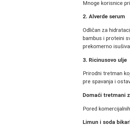
Mnoge korisnice pri
2. Alverde serum
Odličan za hidrataci
bambus i proteini s
prekomerno isušiva
3. Ricinusovo ulje
Prirodni tretman koj
pre spavanja i ostav
Domaći tretmani z
Pored komercijalnih
Limun i soda bika