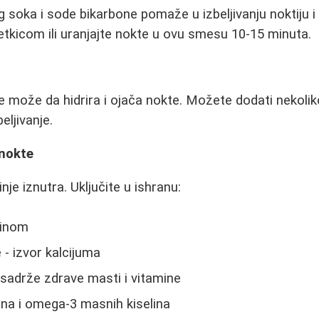
soka i sode bikarbone pomaže u izbeljivanju noktiju i 
cetkicom ili uranjajte nokte u ovu smesu 10-15 minuta.
e može da hidrira i ojača nokte. Možete dodati nekoli
eljivanje.
 nokte
nje iznutra. Uključite u ishranu:
tinom
- izvor kalcijuma
sadrže zdrave masti i vitamine
eina i omega-3 masnih kiselina