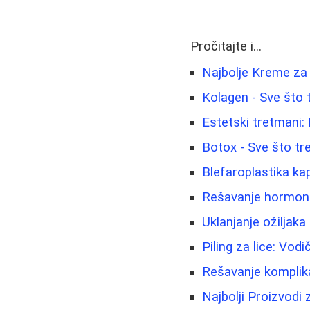
Pročitajte i...
Najbolje Kreme za 
Kolagen - Sve što 
Estetski tretmani: 
Botox - Sve što tr
Blefaroplastika ka
Rešavanje hormonsk
Uklanjanje ožiljaka 
Piling za lice: Vod
Rešavanje komplik
Najbolji Proizvod