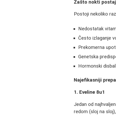
Zašto nokti postaju
Postoji nekoliko ra
Nedostatak vitami
Često izlaganje v
Prekomerna upotre
Genetska predispo
Hormonski disbal
Najefikasniji prepa
1. Eveline 8u1
Jedan od najhvaljeni
redom (sloj na sloj