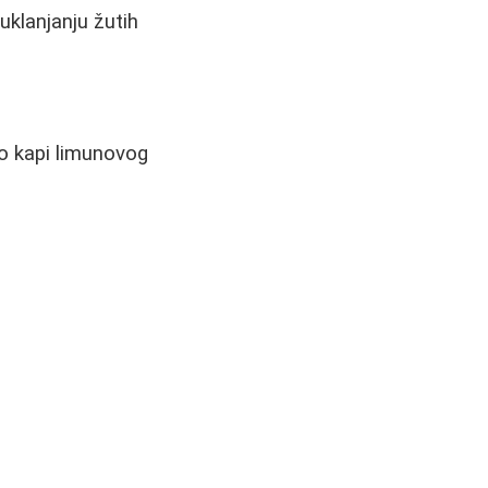
uklanjanju žutih
ko kapi limunovog