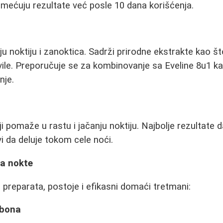
mećuju rezultate već posle 10 dana korišćenja.
ju noktiju i zanoktica. Sadrži prirodne ekstrakte kao št
vile. Preporučuje se za kombinovanje sa Eveline 8u1 ka
nje.
i pomaže u rastu i jačanju noktiju. Najbolje rezultate 
i da deluje tokom cele noći.
a nokte
 preparata, postoje i efikasni domaći tretmani:
rbona