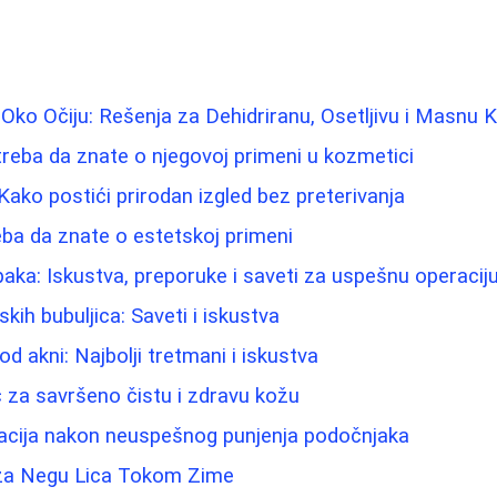
Oko Očiju: Rešenja za Dehidriranu, Osetljivu i Masnu 
treba da znate o njegovoj primeni u kozmetici
Kako postići prirodan izgled bez preterivanja
eba da znate o estetskoj primeni
paka: Iskustva, preporuke i saveti za uspešnu operacij
ih bubuljica: Saveti i iskustva
od akni: Najbolji tretmani i iskustva
ič za savršeno čistu i zdravu kožu
acija nakon neuspešnog punjenja podočnjaka
i za Negu Lica Tokom Zime