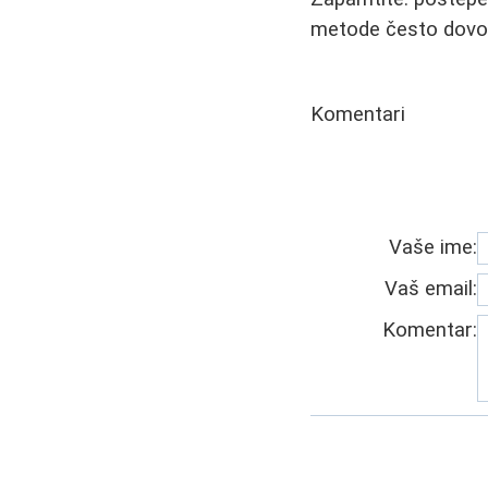
metode često dovode
Komentari
Vaše ime:
Vaš email:
Komentar: