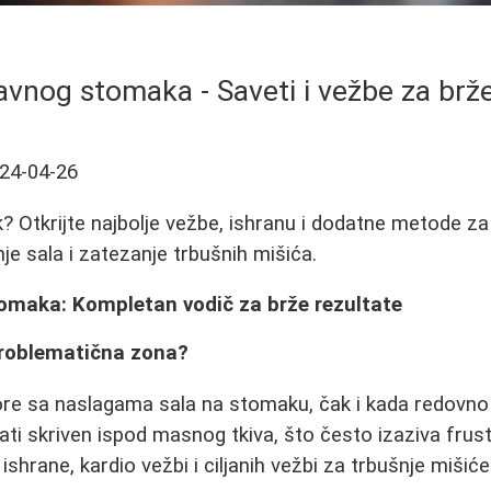
avnog stomaka - Saveti i vežbe za brže
24-04-26
? Otkrijte najbolje vežbe, ishranu i dodatne metode za
je sala i zatezanje trbušnih mišića.
omaka: Kompletan vodič za brže rezultate
roblematična zona?
e sa naslagama sala na stomaku, čak i kada redovno 
i skriven ispod masnog tkiva, što često izaziva frustra
 ishrane, kardio vežbi i ciljanih vežbi za trbušnje mišiće