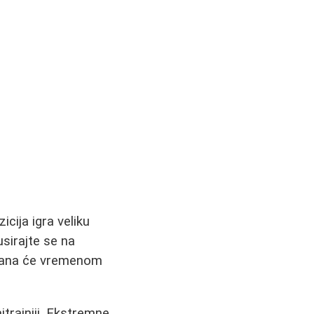
cija igra veliku
usirajte se na
shrana će vremenom
jtrajniji. Ekstremne