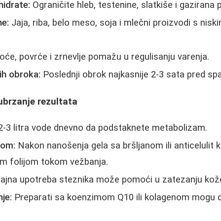
hidrate:
Ograničite hleb, testenine, slatkiše i gazirana p
ne:
Jaja, riba, belo meso, soja i mlečni proizvodi s nis
će, povrće i zrnevlje pomažu u regulisanju varenja.
ih obroka:
Poslednji obrok najkasnije 2-3 sata pred sp
ubrzanje rezultata
 2-3 litra vode dnevno da podstaknete metabolizam.
jom:
Nakon nanošenja gela sa bršljanom ili anticelulit
m folijom tokom vežbanja.
ajna upotreba steznika može pomoći u zatezanju kož
je:
Preparati sa koenzimom Q10 ili kolagenom mogu d