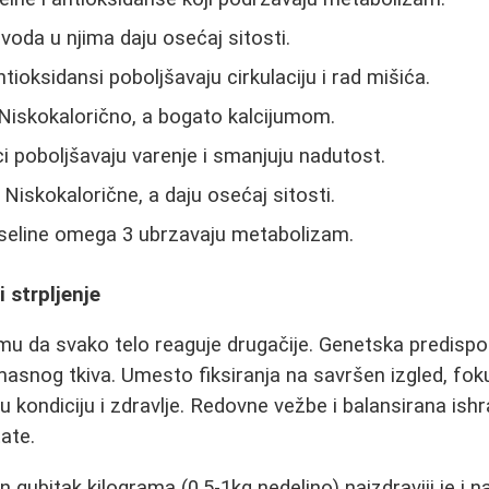
voda u njima daju osećaj sitosti.
tioksidansi poboljšavaju cirkulaciju i rad mišića.
Niskokalorično, a bogato kalcijumom.
i poboljšavaju varenje i smanjuju nadutost.
Niskokalorične, a daju osećaj sitosti.
eline omega 3 ubrzavaju metabolizam.
 strpljenje
mu da svako telo reaguje drugačije. Genetska predispozi
 masnog tkiva. Umesto fiksiranja na savršen izgled, fok
lju kondiciju i zdravlje. Redovne vežbe i balansirana i
tate.
gubitak kilograma (0.5-1kg nedeljno) najzdraviji je i na