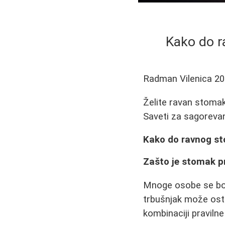
Kako do r
Radman Vilenica
20
Želite ravan stomak
Saveti za sagorevan
Kako do ravnog st
Zašto je stomak p
Mnoge osobe se bor
trbušnjak može ostat
kombinaciji pravilne