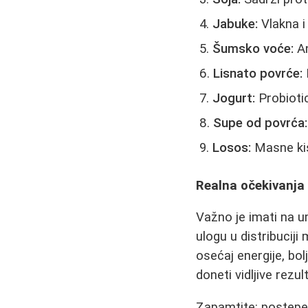
Jabuke:
Vlakna i 
Šumsko voće:
An
Lisnato povrće:
Jogurt:
Probiotic
Supe od povrća:
Losos:
Masne kis
Realna očekivanja i
Važno je imati na u
ulogu u distribuciji
osećaj energije, bo
doneti vidljive rezul
Zapamtite: postepen 