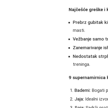
Najčešće greške i 
Prebrz gubitak k
masti.
Vežbanje samo t
Zanemarivanje is
Nedostatak strplj
treninga.
9 supernamirnica 
Bademi:
Bogati p
Jaja:
Idealni izvo
Soja:
Sadrži prot