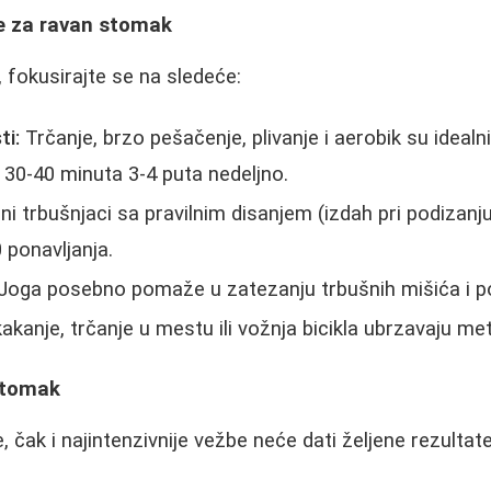
be za ravan stomak
e, fokusirajte se na sledeće:
ti:
Trčanje, brzo pešačenje, plivanje i aerobik su ideal
 30-40 minuta 3-4 puta nedeljno.
ni trbušnjaci sa pravilnim disanjem (izdah pri podizanju
 ponavljanja.
Joga posebno pomaže u zatezanju trbušnih mišića i po
akanje, trčanje u mestu ili vožnja bicikla ubrzavaju me
stomak
, čak i najintenzivnije vežbe neće dati željene rezultate