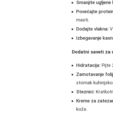
Smanjite ugljene 
Povećajte protei
masti.
Dodajte vlakna:
Vo
Izbegavanje kasn
Dodatni saveti za 
Hidratacija:
Pijte
Zamotavanje foli
stomak kuhinjsko
Steznici:
Kratkotr
Kreme za zatezan
kože.