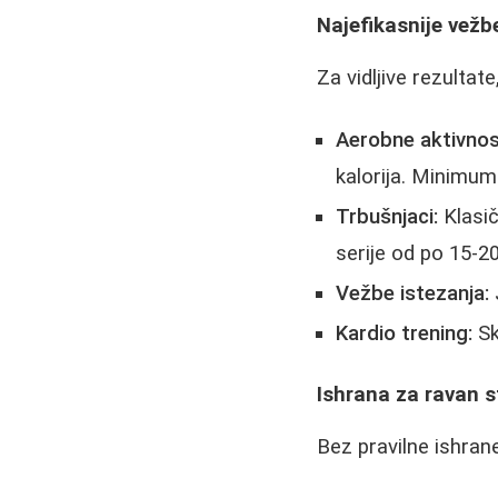
Najefikasnije vež
Za vidljive rezultat
Aerobne aktivnos
kalorija. Minimum
Trbušnjaci:
Klasič
serije od po 15-20
Vežbe istezanja:
Kardio trening:
Sk
Ishrana za ravan 
Bez pravilne ishrane