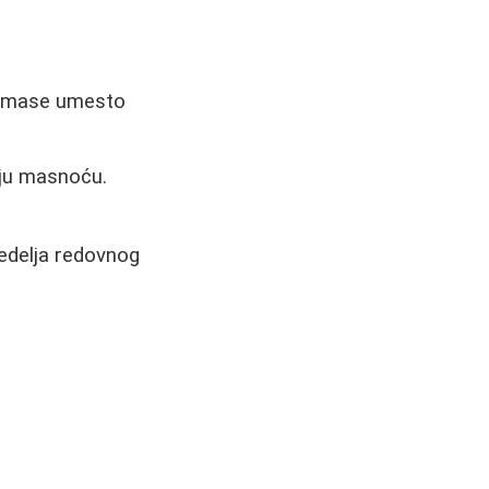
e mase umesto
aju masnoću.
 nedelja redovnog