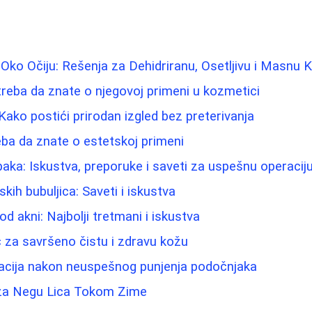
Oko Očiju: Rešenja za Dehidriranu, Osetljivu i Masnu 
treba da znate o njegovoj primeni u kozmetici
Kako postići prirodan izgled bez preterivanja
eba da znate o estetskoj primeni
paka: Iskustva, preporuke i saveti za uspešnu operacij
ih bubuljica: Saveti i iskustva
od akni: Najbolji tretmani i iskustva
ič za savršeno čistu i zdravu kožu
acija nakon neuspešnog punjenja podočnjaka
i za Negu Lica Tokom Zime