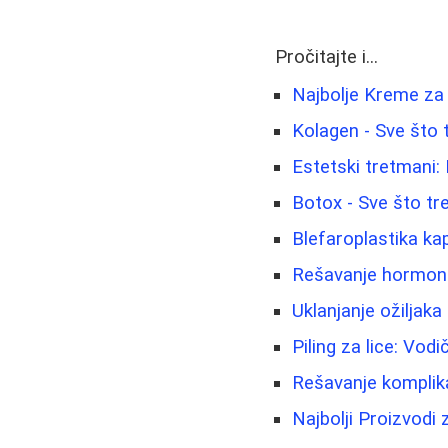
Pročitajte i...
Najbolje Kreme za 
Kolagen - Sve što 
Estetski tretmani: 
Botox - Sve što tr
Blefaroplastika ka
Rešavanje hormonsk
Uklanjanje ožiljaka 
Piling za lice: Vod
Rešavanje komplik
Najbolji Proizvod