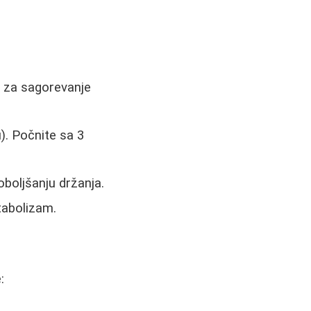
ni za sagorevanje
). Počnite sa 3
boljšanju držanja.
tabolizam.
: