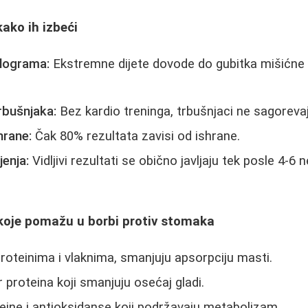
kako ih izbeći
ilograma:
Ekstremne dijete dovode do gubitka mišićn
rbušnjaka:
Bez kardio treninga, trbušnjaci ne sagorev
hrane:
Čak 80% rezultata zavisi od ishrane.
enja:
Vidljivi rezultati se obično javljaju tek posle 4-6
koje pomažu u borbi protiv stomaka
roteinima i vlaknima, smanjuju apsorpciju masti.
r proteina koji smanjuju osećaj gladi.
eine i antioksidanse koji podržavaju metabolizam.