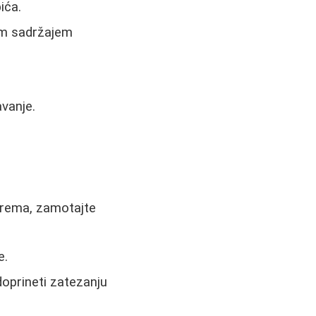
ića.
kim sadržajem
avanje.
 krema, zamotajte
e.
oprineti zatezanju