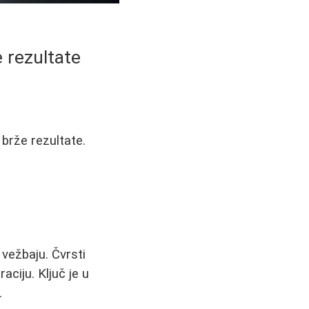
 rezultate
 brže rezultate.
vežbaju. Čvrsti
ciju. Ključ je u
.