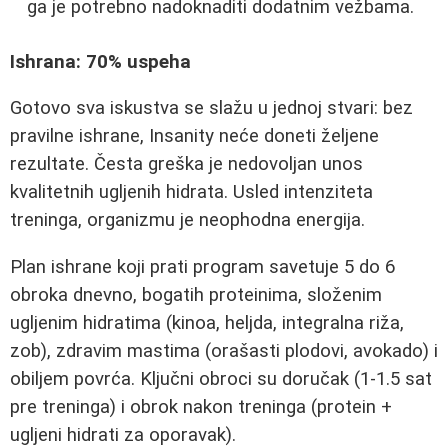
ga je potrebno nadoknaditi dodatnim vežbama.
Ishrana: 70% uspeha
Gotovo sva iskustva se slažu u jednoj stvari: bez
pravilne ishrane, Insanity neće doneti željene
rezultate. Česta greška je nedovoljan unos
kvalitetnih ugljenih hidrata. Usled intenziteta
treninga, organizmu je neophodna energija.
Plan ishrane koji prati program savetuje 5 do 6
obroka dnevno, bogatih proteinima, složenim
ugljenim hidratima (kinoa, heljda, integralna riža,
zob), zdravim mastima (orašasti plodovi, avokado) i
obiljem povrća. Ključni obroci su doručak (1-1.5 sat
pre treninga) i obrok nakon treninga (protein +
ugljeni hidrati za oporavak).