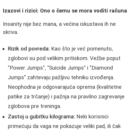
Izazovi i rizici: Ono o čemu se mora voditi računa
Insanity nije bez mana, a većina iskustava ih ne
skriva.
Rizik od povreda:
Kao što je već pomenuto,
zglobovi su pod velikim pritiskom. Vežbe poput
"Power Jumps", "Suicide Jumps" i "Diamond
Jumps" zahtevaju pažljivu tehniku izvođenja.
Neophodna je odgovarajuća oprema (kvalitetne
patike za trčanje) i pažnja na pravilno zagrevanje
zglobova pre treninga.
Zastoj u gubitku kilograma:
Neki korisnici
primećuju da vaga ne pokazuje veliki pad, ili čak