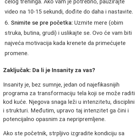
celog treninga. Ako vam je potrebno, pauzirajte
video na 10-15 sekundi, dođite do daha i nastavite.
Snimite se pre početka:
Uzmite mere (obim
struka, butina, grudi) i uslikajte se. Ovo će vam biti
najveća motivacija kada krenete da primećujete
promene.
Zaključak: Da li je Insanity za vas?
Insanity je, bez sumnje, jedan od najefikasnijih
programa za transformaciju tela koji se može raditi
kod kuće. Njegova snaga leži u intenzitetu, disciplini
i strukturi. Međutim, upravo taj intenzitet ga čini i
potencijalno opasnim za nepripremljene.
Ako ste početnik, strpljivo izgradite kondiciju sa