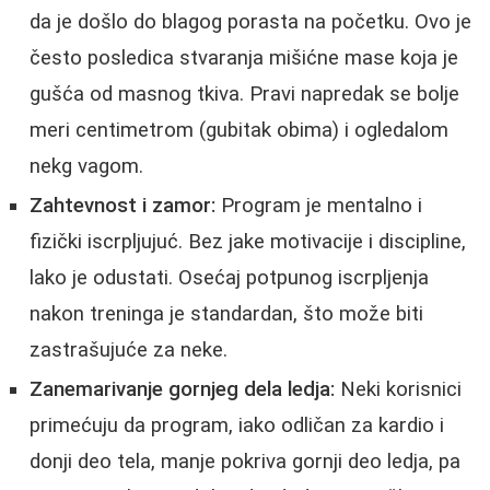
da je došlo do blagog porasta na početku. Ovo je
često posledica stvaranja mišićne mase koja je
gušća od masnog tkiva. Pravi napredak se bolje
meri centimetrom (gubitak obima) i ogledalom
nekg vagom.
Zahtevnost i zamor:
Program je mentalno i
fizički iscrpljujuć. Bez jake motivacije i discipline,
lako je odustati. Osećaj potpunog iscrpljenja
nakon treninga je standardan, što može biti
zastrašujuće za neke.
Zanemarivanje gornjeg dela ledja:
Neki korisnici
primećuju da program, iako odličan za kardio i
donji deo tela, manje pokriva gornji deo ledja, pa