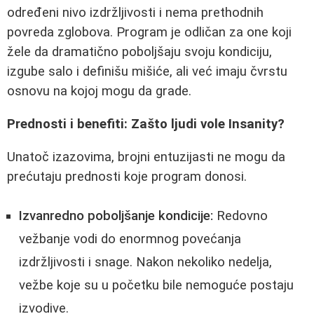
određeni nivo izdržljivosti i nema prethodnih
povreda zglobova. Program je odličan za one koji
žele da dramatično poboljšaju svoju kondiciju,
izgube salo i definišu mišiće, ali već imaju čvrstu
osnovu na kojoj mogu da grade.
Prednosti i benefiti: Zašto ljudi vole Insanity?
Unatoč izazovima, brojni entuzijasti ne mogu da
prećutaju prednosti koje program donosi.
Izvanredno poboljšanje kondicije:
Redovno
vežbanje vodi do enormnog povećanja
izdržljivosti i snage. Nakon nekoliko nedelja,
vežbe koje su u početku bile nemoguće postaju
izvodive.