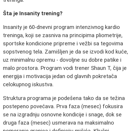
Šta je Insanity trening?
Insanity je 60-dnevni program intenzivnog kardio
treninga, koji se zasniva na principima pliometrije,
sportske kondicione pripreme i vežbi sa tegovima
sopstvenog tela. Zamišljen je da se izvodi kod kuće,
uz minimalnu opremu - dovoljne su dobre patike i
malo prostora. Program vodi trener Shaun T, čija je
energija i motivacija jedan od glavnih pokretača
celokupnog iskustva.
Struktura programa je podešena tako da se težina
postepeno povećava. Prva faza (mesec) fokusira
se na izgradnju osnovne kondicije i snage, dok se
druga faza (mesec) usmerava na maksimalno
pomeranje granica i definiciju mišića. Ključni