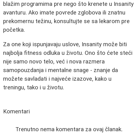
blažim programima pre nego što krenete u Insanity
avanturu. Ako imate povrede zglobova ili znatnu
prekomernu težinu, konsultujte se sa lekarom pre
početka.
Za one koji ispunjavaju uslove, Insanity može biti
najbolja fitness odluka u životu. Ono što ćete steći
nije samo novo telo, već i nova razmera
samopouzdanja i mentalne snage - znanje da
možete savladati i najveće izazove, kako u
treningu, tako i u životu.
Komentari
Trenutno nema komentara za ovaj članak.