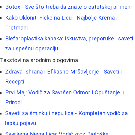
Botox - Sve što treba da znate o estetskoj primeni
Kako Ukloniti Fleke na Licu - Najbolje Krema i
Tretmani
Blefaroplastika kapaka: Iskustva, preporuke i saveti
za uspešnu operaciju
Tekstovi na srodnim blogovima
Zdrava Ishrana i Efikasno Mršavljenje - Saveti i
Recepti
Prvi Maj: Vodič za Savršen Odmor i Opuštanje u
Prirodi
Saveti za šminku i negu lica - Kompletan vodič za
lepšu pojavu
Savršena Njega Lica: Vodič kroz Biološke