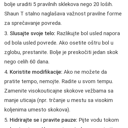
bolje uraditi 5 pravilnih sklekova nego 20 loših.
Shaun T stalno naglašava važnost pravilne forme
za sprečavanje povreda.
Slusajte svoje telo:
Razlikujte bol usled napora
od bola usled povrede. Ako osetite oštru bol u
zglobu, prestanite. Bolje je preskočiti jedan skok
nego celih 60 dana.
Koristite modifikacije:
Ako ne možete da
pratite tempo, nemojte. Radite u svom tempu.
Zamenite visokouticajne skokove vežbama sa
manje uticaja (npr. trčanje u mestu sa visokim
koljenima umesto skokova).
Hidrirajte se i pravite pauze:
Pijte vodu tokom