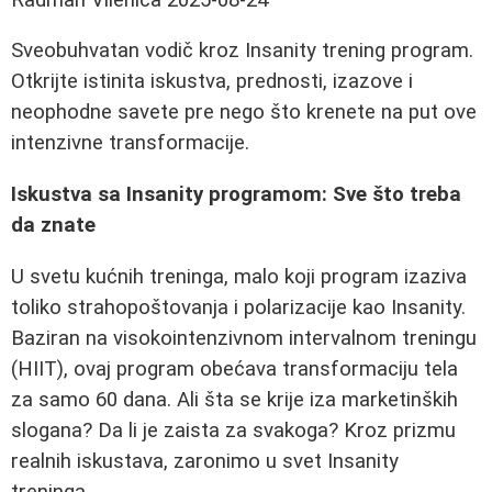
Sveobuhvatan vodič kroz Insanity trening program.
Otkrijte istinita iskustva, prednosti, izazove i
neophodne savete pre nego što krenete na put ove
intenzivne transformacije.
Iskustva sa Insanity programom: Sve što treba
da znate
U svetu kućnih treninga, malo koji program izaziva
toliko strahopoštovanja i polarizacije kao Insanity.
Baziran na visokointenzivnom intervalnom treningu
(HIIT), ovaj program obećava transformaciju tela
za samo 60 dana. Ali šta se krije iza marketinških
slogana? Da li je zaista za svakoga? Kroz prizmu
realnih iskustava, zaronimo u svet Insanity
treninga.