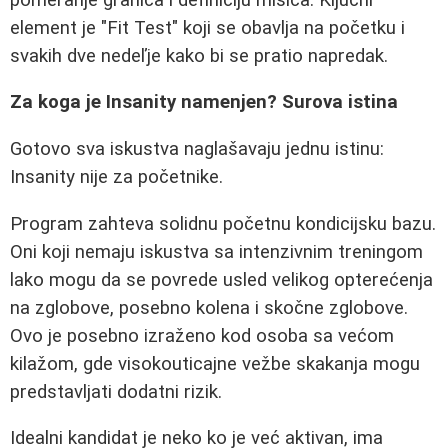
element je "Fit Test" koji se obavlja na početku i
svakih dve nedeľje kako bi se pratio napredak.
Za koga je Insanity namenjen? Surova istina
Gotovo sva iskustva naglašavaju jednu istinu:
Insanity nije za početnike.
Program zahteva solidnu početnu kondicijsku bazu.
Oni koji nemaju iskustva sa intenzivnim treningom
lako mogu da se povrede usled velikog opterećenja
na zglobove, posebno kolena i skočne zglobove.
Ovo je posebno izraženo kod osoba sa većom
kilažom, gde visokouticajne vežbe skakanja mogu
predstavljati dodatni rizik.
Idealni kandidat je neko ko je već aktivan, ima