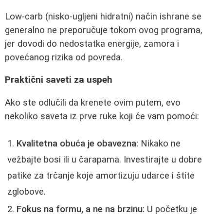
Low-carb (nisko-ugljeni hidratni) način ishrane se
generalno ne preporučuje tokom ovog programa,
jer dovodi do nedostatka energije, zamora i
povećanog rizika od povreda.
Praktični saveti za uspeh
Ako ste odlučili da krenete ovim putem, evo
nekoliko saveta iz prve ruke koji će vam pomoći:
Kvalitetna obuća je obavezna:
Nikako ne
vežbajte bosi ili u čarapama. Investirajte u dobre
patike za trčanje koje amortizuju udarce i štite
zglobove.
Fokus na formu, a ne na brzinu:
U početku je