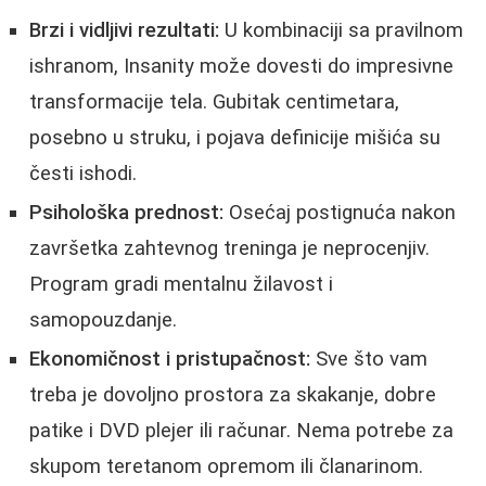
Brzi i vidljivi rezultati:
U kombinaciji sa pravilnom
ishranom, Insanity može dovesti do impresivne
transformacije tela. Gubitak centimetara,
posebno u struku, i pojava definicije mišića su
česti ishodi.
Psihološka prednost:
Osećaj postignuća nakon
završetka zahtevnog treninga je neprocenjiv.
Program gradi mentalnu žilavost i
samopouzdanje.
Ekonomičnost i pristupačnost:
Sve što vam
treba je dovoljno prostora za skakanje, dobre
patike i DVD plejer ili računar. Nema potrebe za
skupom teretanom opremom ili članarinom.