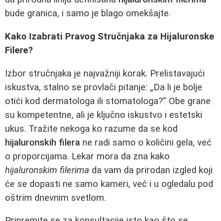
bude granica, i samo je blago omekšajte.
Kako Izabrati Pravog Stručnjaka za Hijaluronske
Filere?
Izbor stručnjaka je najvažniji korak. Prelistavajući
iskustva, stalno se provlači pitanje: „Da li je bolje
otići kod dermatologa ili stomatologa?“ Obe grane
su kompetentne, ali je ključno iskustvo i estetski
ukus. Tražite nekoga ko razume da se kod
hijaluronskih filera
ne radi samo o količini gela, već
o proporcijama. Lekar mora da zna kako
hijaluronskim filerima
da vam da prirodan izgled koji
će se dopasti ne samo kameri, već i u ogledalu pod
oštrim dnevnim svetlom.
Pripremite se za konsultacije isto kao što se