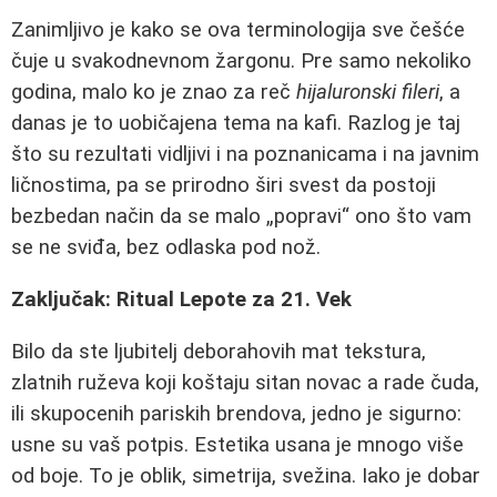
Zanimljivo je kako se ova terminologija sve češće
čuje u svakodnevnom žargonu. Pre samo nekoliko
godina, malo ko je znao za reč
hijaluronski fileri
, a
danas je to uobičajena tema na kafi. Razlog je taj
što su rezultati vidljivi i na poznanicama i na javnim
ličnostima, pa se prirodno širi svest da postoji
bezbedan način da se malo „popravi“ ono što vam
se ne sviđa, bez odlaska pod nož.
Zaključak: Ritual Lepote za 21. Vek
Bilo da ste ljubitelj deborahovih mat tekstura,
zlatnih ruževa koji koštaju sitan novac a rade čuda,
ili skupocenih pariskih brendova, jedno je sigurno:
usne su vaš potpis. Estetika usana je mnogo više
od boje. To je oblik, simetrija, svežina. Iako je dobar