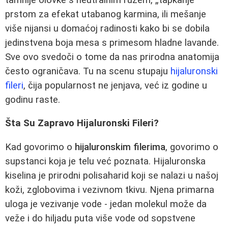
prstom za efekat utabanog karmina, ili mešanje
više nijansi u domaćoj radinosti kako bi se dobila
jedinstvena boja mesa s primesom hladne lavande.
Sve ovo svedoči o tome da nas prirodna anatomija
često ograničava. Tu na scenu stupaju
hijaluronski
fileri
, čija popularnost ne jenjava, već iz godine u
godinu raste.
Šta Su Zapravo Hijaluronski Fileri?
Kad govorimo o
hijaluronskim filerima
, govorimo o
supstanci koja je telu već poznata. Hijaluronska
kiselina je prirodni polisaharid koji se nalazi u našoj
koži, zglobovima i vezivnom tkivu. Njena primarna
uloga je vezivanje vode - jedan molekul može da
veže i do hiljadu puta više vode od sopstvene