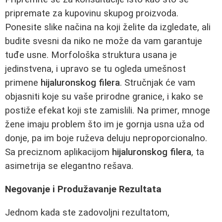
pripremate za kupovinu skupog proizvoda.
Ponesite slike načina na koji želite da izgledate, ali
budite svesni da niko ne može da vam garantuje
tuđe usne. Morfološka struktura usana je
jedinstvena, i upravo se tu ogleda umešnost
primene
hijaluronskog filera
. Stručnjak će vam
objasniti koje su vaše prirodne granice, i kako se
postiže efekat koji ste zamislili. Na primer, mnoge
žene imaju problem što im je gornja usna uža od
donje, pa im boje ruževa deluju neproporcionalno.
Sa preciznom aplikacijom
hijaluronskog filera
, ta
asimetrija se elegantno rešava.
Negovanje i Produžavanje Rezultata
Jednom kada ste zadovoljni rezultatom,