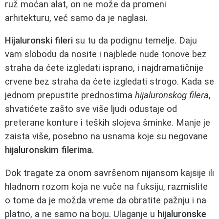
ruž moćan alat, on ne može da promeni
arhitekturu, već samo da je naglasi.
Hijaluronski fileri
su tu da podignu temelje. Daju
vam slobodu da nosite i najblede nude tonove bez
straha da ćete izgledati isprano, i najdramatičnije
crvene bez straha da ćete izgledati strogo. Kada se
jednom prepustite prednostima
hijaluronskog filera
,
shvatićete zašto sve više ljudi odustaje od
preterane konture i teških slojeva šminke. Manje je
zaista više, posebno na usnama koje su negovane
hijaluronskim filerima
.
Dok tragate za onom savršenom nijansom kajsije ili
hladnom rozom koja ne vuče na fuksiju, razmislite
o tome da je možda vreme da obratite pažnju i na
platno, a ne samo na boju. Ulaganje u
hijaluronske