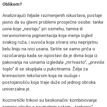
Oblikom?
Analizirajući hiljade razmenjenih iskustava, postaje
jasno da su glavni problemi prosječne osobe: tanke
usne koje „nestaju“ pri osmehu, tamna ili
neravnomerna pigmentacija koja menja izgled
svakog ruža, i suvoća koja stvara onu neprijatnu
belu liniju na ivici usana. Setite se samo priča o
razočaranju kada se ispostavi da je divna boja iz
pakovanja na usnama izgledala „mrtvasto“, „previše
toplo“ ili se skupljala u pukotinama. Želja za
kremastom teksturom koja ne isušuje i
postojanošću koja traje duže od jednog obroka
univerzalna je.
Kozmetički trikovi su beskonačni: kombinovanje
tamnije olovke s neutralnim ružem, „tapkanje“