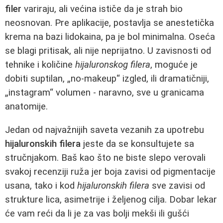
filer
variraju, ali većina ističe da je strah bio
neosnovan. Pre aplikacije, postavlja se anestetička
krema na bazi lidokaina, pa je bol minimalna. Oseća
se blagi pritisak, ali nije neprijatno. U zavisnosti od
tehnike i količine
hijaluronskog filera
, moguće je
dobiti suptilan, „no-makeup“ izgled, ili dramatičniji,
„instagram“ volumen - naravno, sve u granicama
anatomije.
Jedan od najvažnijih saveta vezanih za upotrebu
hijaluronskih filera
jeste da se konsultujete sa
stručnjakom. Baš kao što ne biste slepo verovali
svakoj recenziji ruža jer boja zavisi od pigmentacije
usana, tako i kod
hijaluronskih filera
sve zavisi od
strukture lica, asimetrije i željenog cilja. Dobar lekar
će vam reći da li je za vas bolji mekši ili gušći