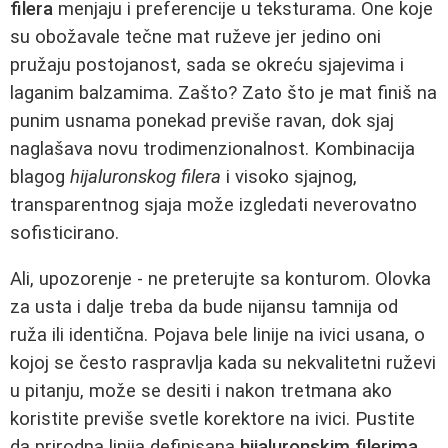
filera
menjaju i preferencije u teksturama. One koje
su obožavale tečne mat ruževe jer jedino oni
pružaju postojanost, sada se okreću sjajevima i
laganim balzamima. Zašto? Zato što je mat finiš na
punim usnama ponekad previše ravan, dok sjaj
naglašava novu trodimenzionalnost. Kombinacija
blagog
hijaluronskog filera
i visoko sjajnog,
transparentnog sjaja može izgledati neverovatno
sofisticirano.
Ali, upozorenje - ne preterujte sa konturom. Olovka
za usta i dalje treba da bude nijansu tamnija od
ruža ili identična. Pojava bele linije na ivici usana, o
kojoj se često raspravlja kada su nekvalitetni ruževi
u pitanju, može se desiti i nakon tretmana ako
koristite previše svetle korektore na ivici. Pustite
da prirodna linija definisana
hijaluronskim filerima