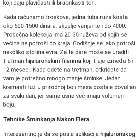
koji daju plavičasti ili braonkasti ton.
Kada računamo troškove, jedna tuba ruža košta
oko 500-1500 dinara, skuplje varijante i do 4000.
Prosečna kolekcija ima 20-30 ruževa od kojih se
većina ne potroši do kraja. Godišnje se lako potroši
nekoliko stotina evra. Za te pare može se uraditi
tretman
hijaluronskim filerima
koji traje između 6 i
12 meseci. Kada odete na tretman, otkrićete da
vam je potrebno mnogo manje šminke. Jedan
kremasti ruž u prirodnoj boji mesa postaje dovoljan
za svaki dan, jer same usne već imaju volumen i
boju.
Tehnike Šminkanja Nakon Flera
Interesantno je da se posle aplikacije
hijaluronskog