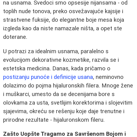
na usnama. Svedoci smo opsesije nijansama - od
toplih nude tonova, preko osvežavajuće kajsije i
strastvene fuksije, do elegantne boje mesa koja
izgleda kao da niste namazale ništa, a opet ste
doterane.
U potrazi za idealnim usnama, paralelno s
evolucijom dekorativne kozmetike, razvila se i
estetska medicina. Danas, kada pričamo o
postizanju punoće i definicije usana
, neminovno
dolazimo do pojma hijaluronskih filera. Mnoge žene
i muškarci, umesto da se decenijama bore s
olovkama za usta, svetlijim korektorima i slojevitim
sjajevima, okreću se rešenju koje daje trenutne i
prirodne rezultate - hijaluronskom fileru.
Zašto Uopšte Tragamo za Savršenom Bojom i