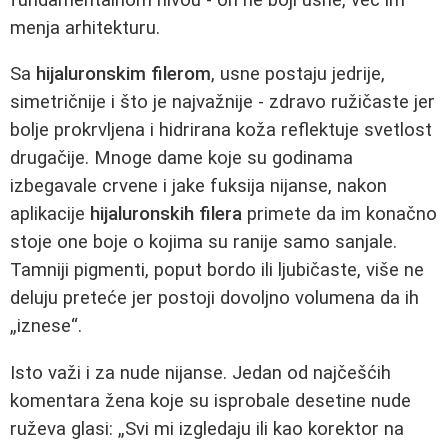
menja arhitekturu.
Sa
hijaluronskim filerom
, usne postaju jedrije,
simetričnije i što je najvažnije - zdravo ružičaste jer
bolje prokrvljena i hidrirana koža reflektuje svetlost
drugačije. Mnoge dame koje su godinama
izbegavale crvene i jake fuksija nijanse, nakon
aplikacije
hijaluronskih filera
primete da im konačno
stoje one boje o kojima su ranije samo sanjale.
Tamniji pigmenti, poput bordo ili ljubičaste, više ne
deluju preteće jer postoji dovoljno volumena da ih
„iznese“.
Isto važi i za nude nijanse. Jedan od najčešćih
komentara žena koje su isprobale desetine nude
ruževa glasi: „Svi mi izgledaju ili kao korektor na