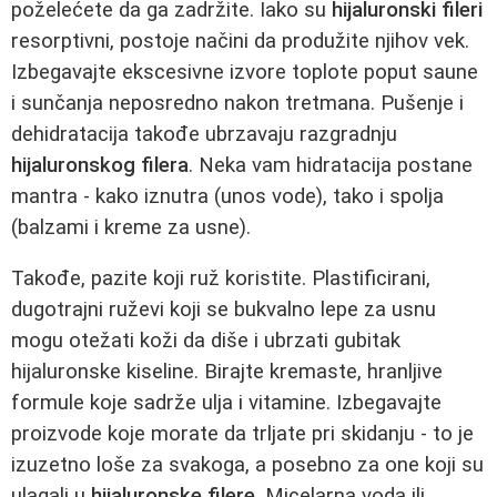
poželećete da ga zadržite. Iako su
hijaluronski fileri
resorptivni, postoje načini da produžite njihov vek.
Izbegavajte ekscesivne izvore toplote poput saune
i sunčanja neposredno nakon tretmana. Pušenje i
dehidratacija takođe ubrzavaju razgradnju
hijaluronskog filera
. Neka vam hidratacija postane
mantra - kako iznutra (unos vode), tako i spolja
(balzami i kreme za usne).
Takođe, pazite koji ruž koristite. Plastificirani,
dugotrajni ruževi koji se bukvalno lepe za usnu
mogu otežati koži da diše i ubrzati gubitak
hijaluronske kiseline. Birajte kremaste, hranljive
formule koje sadrže ulja i vitamine. Izbegavajte
proizvode koje morate da trljate pri skidanju - to je
izuzetno loše za svakoga, a posebno za one koji su
ulagali u
hijaluronske filere
. Micelarna voda ili