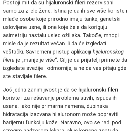
Postoji mit da su
hijaluronski fileri
rezervisani
samo za zrele žene. Istina je da ih sve više koriste i
mlađe osobe koje prirodno imaju tanke, genetski
uslovljene usne, ili one koje žele da koriguju
asimetriju nastalu usled ožiljaka. Takođe, mnogi
misle da je rezultat večan ili da će izgledati
veštački. Savremeni pristup aplikaciji
hijaluronskog
filera
je „manje je više“. Cilj je da prijatelji primete da
izgledate svežije i odmornije, a ne da vas pitaju gde
ste stavljale filere.
Još jedna zanimljivost je da se
hijaluronski fileri
koriste i za rešavanje problema suvih, ispucalih
usana. Iako nije primarna namena, dubinska
hidratacija izazvana hijaluronom može popraviti
barijernu funkciju kože. Naravno, ovo se radi pod
strogim nadzorom lekara, ali je korisno znati da