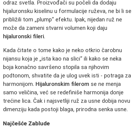
odraz svetla. Proizvođači su počeli da dodaju
hijaluronsku kiselinu u formulacije ruževa, ne bi li se
približili tom „plump“ efektu. Ipak, nijedan ruž ne
može da zameni stvarni volumen koji daju
hijaluronski fileri
.
Kada čitate o tome kako je neko otkrio čarobnu
nijansu koja je „ista kao na slici“ ili kako se neka
boja konačno savršeno stopila sa njihovim
podtonom, shvatite da je ulog uvek isti - potraga za
harmonijom.
Hijaluronskim filerom
se ne menja
samo veličina, već se redefiniše harmonija donje
trećine lica. Čak i najsvetliji ruž za usne dobija novu
dimenziju kada postoji blaga, prirodna senka usne.
Najčešće Zablude