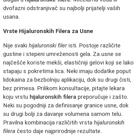
dvofazni odstranjivač su najbolji prijatelji vaših
usana.
Vrste Hijaluronskih Filera za Usne
Nije svaki
hijaluronski filer
isti. Postoje različite
gustine i stepeni umreženosti gela. Za usne se
najčešće koriste mekši, elastičniji gelovi koji se lako
stapaju s pokretima lica. Neki imaju dodatke poput
lidokaina za bezbolniju aplikaciju, dok su drugi čisti,
bez primesa. Prilikom konsultacije, pitajte lekara
koju vrstu
hijaluronskih filera
preporučuje i zašto.
Neki su pogodniji za definisanje granice usne, dok
su drugi bolji za davanje volumena samom telu.
Pravilna kombinacija različitih vrsta
hijaluronskih
filera
često daje najprirodnije rezultate.