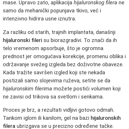
mase. Upravo zato, aplikacija
hijaluronskog filera
ne
samo da mehanički popunjava tkivo, već i
intenzivno hidrira usne iznutra.
Za razliku od starih, trajnih implantata, današnji
hijaluronski fileri
su biorazgradivi. To znači da ih
telo vremenom apsorbuje, što je ogromna
prednost jer omogućava korekcije, promenu oblika i
održavanje svežeg izgleda bez doživotne obaveze.
Kada tražite savršen izgled koji ste nekada
postizali samo slojevima ruževa, setite se da
hijaluronskim filerima
možete postići volumen koji
ne zavisi od trikova sa svetlom i senkama.
Proces je brz, a rezultati vidljivi gotovo odmah.
Tankom iglom ili kanilom, gel na bazi
hijaluronskih
filera
ubrizgava se u precizno određene tačke.