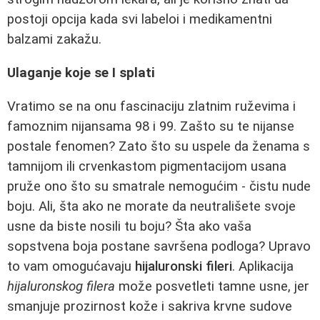
postoji opcija kada svi labeloi i medikamentni
balzami zakažu.
Ulaganje koje se I splati
Vratimo se na onu fascinaciju zlatnim ruževima i
famoznim nijansama 98 i 99. Zašto su te nijanse
postale fenomen? Zato što su uspele da ženama s
tamnijom ili crvenkastom pigmentacijom usana
pruže ono što su smatrale nemogućim - čistu nude
boju. Ali, šta ako ne morate da neutrališete svoje
usne da biste nosili tu boju? Šta ako vaša
sopstvena boja postane savršena podloga? Upravo
to vam omogućavaju
hijaluronski fileri
. Aplikacija
hijaluronskog filera
može posvetleti tamne usne, jer
smanjuje prozirnost kože i sakriva krvne sudove