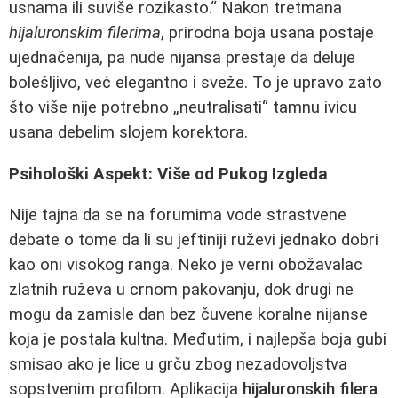
usnama ili suviše rozikasto.“ Nakon tretmana
hijaluronskim filerima
, prirodna boja usana postaje
ujednačenija, pa nude nijansa prestaje da deluje
bolešljivo, već elegantno i sveže. To je upravo zato
što više nije potrebno „neutralisati“ tamnu ivicu
usana debelim slojem korektora.
Psihološki Aspekt: Više od Pukog Izgleda
Nije tajna da se na forumima vode strastvene
debate o tome da li su jeftiniji ruževi jednako dobri
kao oni visokog ranga. Neko je verni obožavalac
zlatnih ruževa u crnom pakovanju, dok drugi ne
mogu da zamisle dan bez čuvene koralne nijanse
koja je postala kultna. Međutim, i najlepša boja gubi
smisao ako je lice u grču zbog nezadovoljstva
sopstvenim profilom. Aplikacija
hijaluronskih filera