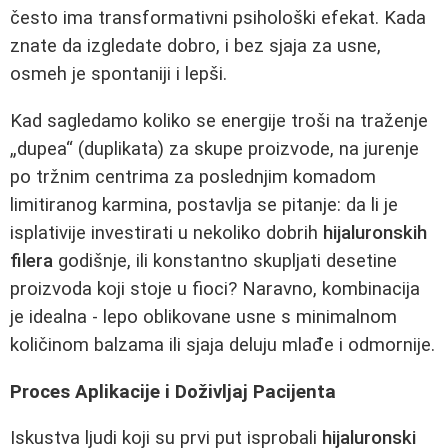
često ima transformativni psihološki efekat. Kada
znate da izgledate dobro, i bez sjaja za usne,
osmeh je spontaniji i lepši.
Kad sagledamo koliko se energije troši na traženje
„dupea“ (duplikata) za skupe proizvode, na jurenje
po tržnim centrima za poslednjim komadom
limitiranog karmina, postavlja se pitanje: da li je
isplativije investirati u nekoliko dobrih
hijaluronskih
filera
godišnje, ili konstantno skupljati desetine
proizvoda koji stoje u fioci? Naravno, kombinacija
je idealna - lepo oblikovane usne s minimalnom
količinom balzama ili sjaja deluju mlađe i odmornije.
Proces Aplikacije i Doživljaj Pacijenta
Iskustva ljudi koji su prvi put isprobali
hijaluronski