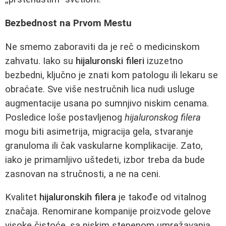
Bezbednost na Prvom Mestu
Ne smemo zaboraviti da je reč o medicinskom
zahvatu. Iako su
hijaluronski fileri
izuzetno
bezbedni, ključno je znati kom patologu ili lekaru se
obraćate. Sve više nestručnih lica nudi usluge
augmentacije usana po sumnjivo niskim cenama.
Posledice loše postavljenog
hijaluronskog filera
mogu biti asimetrija, migracija gela, stvaranje
granuloma ili čak vaskularne komplikacije. Zato,
iako je primamljivo uštedeti, izbor treba da bude
zasnovan na stručnosti, a ne na ceni.
Kvalitet
hijaluronskih filera
je takođe od vitalnog
značaja. Renomirane kompanije proizvode gelove
visoke čistoće, sa niskim stepenom umrežavanja