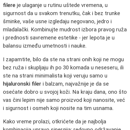
filere
je ulaganje u rutinu uštede vremena, u
sigurnost da u svakom trenutku, čak i bez trunke
šminke, vaše usne izgledaju negovano, jedro i
mladalački. Kombinujte mudrost izbora pravog ruža
i prednosti savremene estetike - jer lepota je u
balansu između umetnosti i nauke.
I zapamtite, bilo da ste na strani onih koji ne mogu
bez ruža i skupljaju ih po 30 komada u neseseru, ili
ste na strani minimalista koji veruju samo u
hijaluronski filer
i balzam, najvažnije je da se
osećate dobro u svojoj koži. Na kraju dana, ono što
vas čini lepim nije samo proizvod koji nanosite, već
i sigurnost i osmeh koji nosite na tim usnama.
Kako vreme prolazi, otkrićete da je najbolja
kombinacija upravo sinergija: redovno održavanje