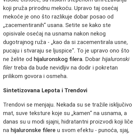
koji pruža prirodnu mekoću. Upravo taj osećaj
mekoće je ono što razlikuje dobar posao od
„zacementiranih“ usana. Setite se kako ste
opisivale osećaj na usnama nakon nekog
dugotrajnog ruža - „kao da si zacementirala usne,
pucaju i stvaraju se ljuspice“. To je upravo ono što
ne želite od
hijaluronskog filera
. Dobar
hijaluronski
filer
treba da bude nevidljiv na dodir i pokretan
prilikom govora i osmeha.
Sintetizovana Lepota i Trendovi
Trendovi se menjaju. Nekada su se tražile isključivo
mat, suve teksture koje su „kamen“ na usnama, a
danas su u modi sjajni, hidratantni proizvodi koji liče
na
hijaluronske filere
u svom efektu - punoća, sjaj,