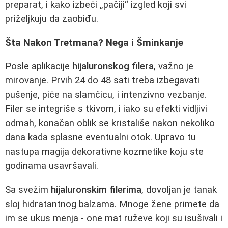
preparat, i kako izbeći „pačiji“ izgled koji svi
priželjkuju da zaobiđu.
Šta Nakon Tretmana? Nega i Šminkanje
Posle aplikacije
hijaluronskog filera
, važno je
mirovanje. Prvih 24 do 48 sati treba izbegavati
pušenje, piće na slamčicu, i intenzivno vezbanje.
Filer se integriše s tkivom, i iako su efekti vidljivi
odmah, konačan oblik se kristališe nakon nekoliko
dana kada splasne eventualni otok. Upravo tu
nastupa magija dekorativne kozmetike koju ste
godinama usavršavali.
Sa svežim
hijaluronskim filerima
, dovoljan je tanak
sloj hidratantnog balzama. Mnoge žene primete da
im se ukus menja - one mat ruževe koji su isušivali i