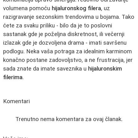
volumena pomoću
hijaluronskog filera
, uz
razigravanje sezonskim trendovima u bojama. Tako
ćete za svaku priliku - bilo da je to poslovni
sastanak gde je poželjna diskretnost, ili večernji
izlazak gde je dozvoljena drama - imati savršenu
podlogu. Neka vaša potraga za idealnim karminom
konačno postane zadovoljstvo, a ne frustracija, jer
sada znate da imate saveznika u
hijaluronskim
filerima
.
Komentari
Trenutno nema komentara za ovaj članak.