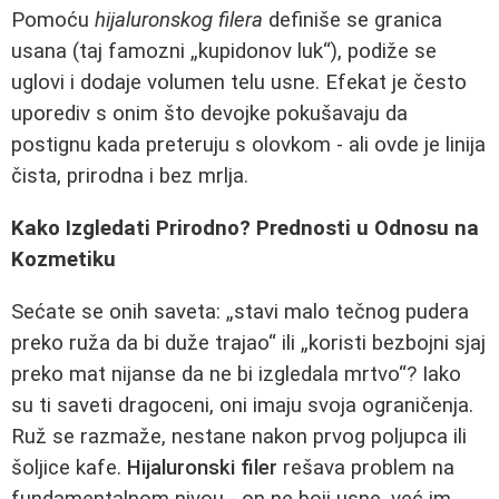
Pomoću
hijaluronskog filera
definiše se granica
usana (taj famozni „kupidonov luk“), podiže se
uglovi i dodaje volumen telu usne. Efekat je često
uporediv s onim što devojke pokušavaju da
postignu kada preteruju s olovkom - ali ovde je linija
čista, prirodna i bez mrlja.
Kako Izgledati Prirodno? Prednosti u Odnosu na
Kozmetiku
Sećate se onih saveta: „stavi malo tečnog pudera
preko ruža da bi duže trajao“ ili „koristi bezbojni sjaj
preko mat nijanse da ne bi izgledala mrtvo“? Iako
su ti saveti dragoceni, oni imaju svoja ograničenja.
Ruž se razmaže, nestane nakon prvog poljupca ili
šoljice kafe.
Hijaluronski filer
rešava problem na
fundamentalnom nivou - on ne boji usne, već im