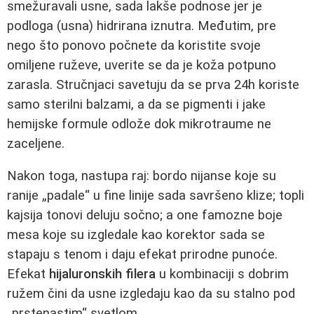
smežuravali usne, sada lakše podnose jer je
podloga (usna) hidrirana iznutra. Međutim, pre
nego što ponovo počnete da koristite svoje
omiljene ruževe, uverite se da je koža potpuno
zarasla. Stručnjaci savetuju da se prva 24h koriste
samo sterilni balzami, a da se pigmenti i jake
hemijske formule odlože dok mikrotraume ne
zaceljene.
Nakon toga, nastupa raj: bordo nijanse koje su
ranije „padale“ u fine linije sada savršeno klize; topli
kajsija tonovi deluju sočno; a one famozne boje
mesa koje su izgledale kao korektor sada se
stapaju s tenom i daju efekat prirodne punoće.
Efekat
hijaluronskih filera
u kombinaciji s dobrim
ružem čini da usne izgledaju kao da su stalno pod
„prstenastim“ svetlom.