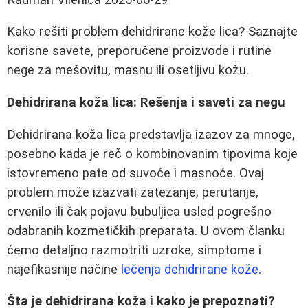
Kako rešiti problem dehidrirane kože lica? Saznajte
korisne savete, preporučene proizvode i rutine
nege za mešovitu, masnu ili osetljivu kožu.
Dehidrirana koža lica: Rešenja i saveti za negu
Dehidrirana koža lica predstavlja izazov za mnoge,
posebno kada je reč o kombinovanim tipovima koje
istovremeno pate od suvoće i masnoće. Ovaj
problem može izazvati zatezanje, perutanje,
crvenilo ili čak pojavu bubuljica usled pogrešno
odabranih kozmetičkih preparata. U ovom članku
ćemo detaljno razmotriti uzroke, simptome i
najefikasnije načine
lečenja dehidrirane kože
.
Šta je dehidrirana koža i kako je prepoznati?