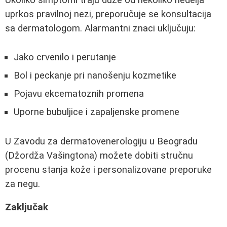
Ukoliko simptomi traju duže od nekoliko nedelja
uprkos pravilnoj nezi, preporučuje se konsultacija
sa dermatologom. Alarmantni znaci uključuju:
Jako crvenilo i perutanje
Bol i peckanje pri nanošenju kozmetike
Pojavu ekcematoznih promena
Uporne bubuljice i zapaljenske promene
U Zavodu za dermatovenerologiju u Beogradu
(Džordža Vašingtona) možete dobiti stručnu
procenu stanja kože i personalizovane preporuke
za negu.
Zaključak