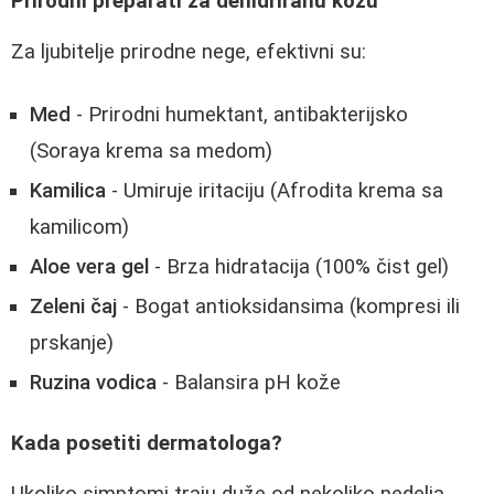
Prirodni preparati za dehidriranu kožu
Za ljubitelje prirodne nege, efektivni su:
Med
- Prirodni humektant, antibakterijsko
(Soraya krema sa medom)
Kamilica
- Umiruje iritaciju (Afrodita krema sa
kamilicom)
Aloe vera gel
- Brza hidratacija (100% čist gel)
Zeleni čaj
- Bogat antioksidansima (kompresi ili
prskanje)
Ruzina vodica
- Balansira pH kože
Kada posetiti dermatologa?