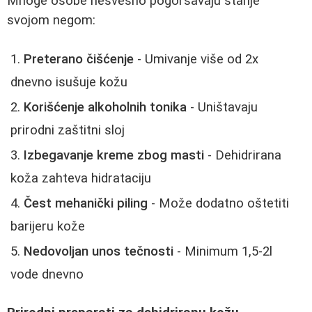
Mnoge osobe nesvesno pogoršavaju stanje
svojom negom:
Preterano čišćenje
- Umivanje više od 2x
dnevno isušuje kožu
Korišćenje alkoholnih tonika
- Uništavaju
prirodni zaštitni sloj
Izbegavanje kreme zbog masti
- Dehidrirana
koža zahteva hidrataciju
Čest mehanički piling
- Može dodatno oštetiti
barijeru kože
Nedovoljan unos tečnosti
- Minimum 1,5-2l
vode dnevno