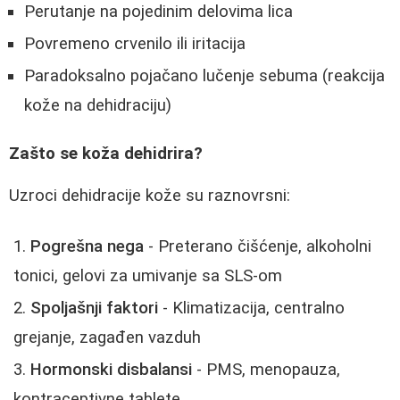
Perutanje na pojedinim delovima lica
Povremeno crvenilo ili iritacija
Paradoksalno pojačano lučenje sebuma (reakcija
kože na dehidraciju)
Zašto se koža dehidrira?
Uzroci dehidracije kože su raznovrsni:
Pogrešna nega
- Preterano čišćenje, alkoholni
tonici, gelovi za umivanje sa SLS-om
Spoljašnji faktori
- Klimatizacija, centralno
grejanje, zagađen vazduh
Hormonski disbalansi
- PMS, menopauza,
kontraceptivne tablete