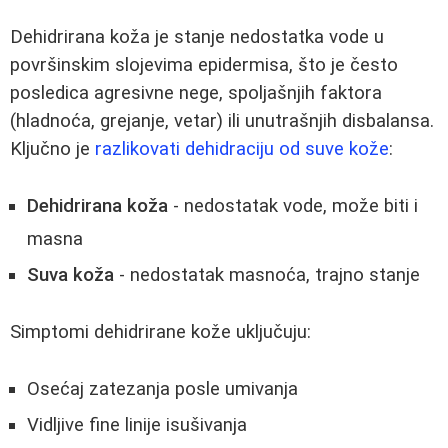
Dehidrirana koža je stanje nedostatka vode u
površinskim slojevima epidermisa, što je često
posledica agresivne nege, spoljašnjih faktora
(hladnoća, grejanje, vetar) ili unutrašnjih disbalansa.
Ključno je
razlikovati dehidraciju od suve kože
:
Dehidrirana koža
- nedostatak vode, može biti i
masna
Suva koža
- nedostatak masnoća, trajno stanje
Simptomi dehidrirane kože uključuju:
Osećaj zatezanja posle umivanja
Vidljive fine linije isušivanja