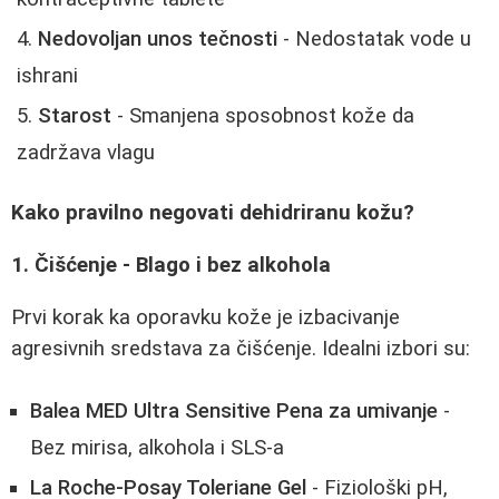
Nedovoljan unos tečnosti
- Nedostatak vode u
ishrani
Starost
- Smanjena sposobnost kože da
zadržava vlagu
Kako pravilno negovati dehidriranu kožu?
1. Čišćenje - Blago i bez alkohola
Prvi korak ka oporavku kože je izbacivanje
agresivnih sredstava za čišćenje. Idealni izbori su:
Balea MED Ultra Sensitive Pena za umivanje
-
Bez mirisa, alkohola i SLS-a
La Roche-Posay Toleriane Gel
- Fiziološki pH,