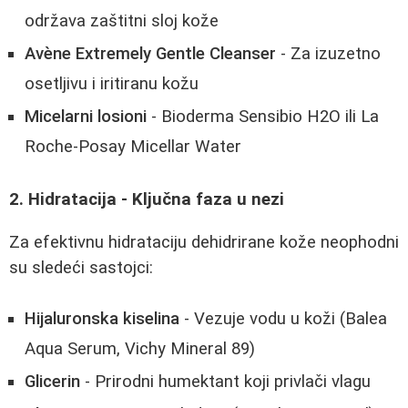
održava zaštitni sloj kože
Avène Extremely Gentle Cleanser
- Za izuzetno
osetljivu i iritiranu kožu
Micelarni losioni
- Bioderma Sensibio H2O ili La
Roche-Posay Micellar Water
2. Hidratacija - Ključna faza u nezi
Za efektivnu hidrataciju dehidrirane kože neophodni
su sledeći sastojci:
Hijaluronska kiselina
- Vezuje vodu u koži (Balea
Aqua Serum, Vichy Mineral 89)
Glicerin
- Prirodni humektant koji privlači vlagu