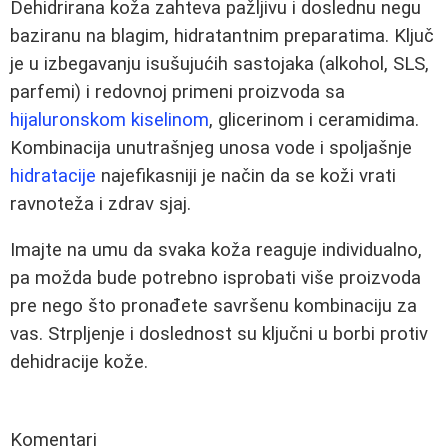
Dehidrirana koža zahteva pažljivu i doslednu negu
baziranu na blagim, hidratantnim preparatima. Ključ
je u izbegavanju isušujućih sastojaka (alkohol, SLS,
parfemi) i redovnoj primeni proizvoda sa
hijaluronskom kiselinom
, glicerinom i ceramidima.
Kombinacija unutrašnjeg unosa vode i spoljašnje
hidratacije
najefikasniji je način da se koži vrati
ravnoteža i zdrav sjaj.
Imajte na umu da svaka koža reaguje individualno,
pa možda bude potrebno isprobati više proizvoda
pre nego što pronađete savršenu kombinaciju za
vas. Strpljenje i doslednost su ključni u borbi protiv
dehidracije kože.
Komentari