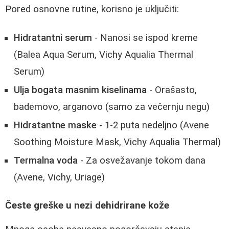
Pored osnovne rutine, korisno je uključiti:
Hidratantni serum
- Nanosi se ispod kreme
(Balea Aqua Serum, Vichy Aqualia Thermal
Serum)
Ulja bogata masnim kiselinama
- Orašasto,
bademovo, arganovo (samo za večernju negu)
Hidratantne maske
- 1-2 puta nedeljno (Avene
Soothing Moisture Mask, Vichy Aqualia Thermal)
Termalna voda
- Za osvežavanje tokom dana
(Avene, Vichy, Uriage)
Česte greške u nezi dehidrirane kože