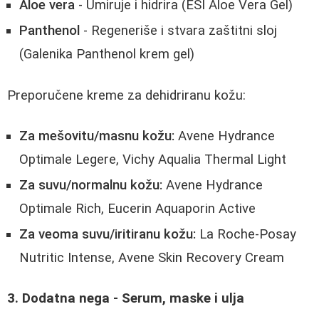
Aloe vera
- Umiruje i hidrira (ESI Aloe Vera Gel)
Panthenol
- Regeneriše i stvara zaštitni sloj
(Galenika Panthenol krem gel)
Preporučene kreme za dehidriranu kožu:
Za mešovitu/masnu kožu:
Avene Hydrance
Optimale Legere, Vichy Aqualia Thermal Light
Za suvu/normalnu kožu:
Avene Hydrance
Optimale Rich, Eucerin Aquaporin Active
Za veoma suvu/iritiranu kožu:
La Roche-Posay
Nutritic Intense, Avene Skin Recovery Cream
3. Dodatna nega - Serum, maske i ulja