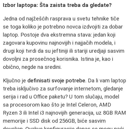
Izbor laptopa: Šta zaista treba da gledate?
Jedna od najžešćih rasprava u svetu tehnike tiče
se toga koliko je potrebno novca izdvojiti za dobar
laptop. Postoje dva ekstremna stava: jedan koji
zagovara kupovinu najnovijih i najjačih modela, i
drugi koji tvrdi da su jeftiniji ili stariji uredjaji sasvim
dovoljni za prosečnog korisnika. Istina je, kao i
obično, negde na sredini.
Ključno je
definisati svoje potrebe
. Da li vam laptop
treba isključivo za surfovanje internetom, gledanje
serija i rad u Office paketu? U tom slučaju, model
sa procesorom kao što je Intel Celeron, AMD
Ryzen 3 ili Intel i3 najnovijih generacija, uz 8GB RAM
memorije i SSD disk od 256GB, biće sasvim
dovoljan. Ovakve konfiguracije danas se mogu naći