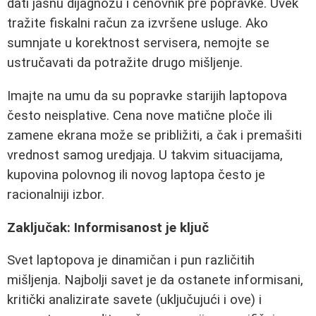
dati jasnu dijagnozu i cenovnik pre popravke. Uvek
tražite fiskalni račun za izvršene usluge. Ako
sumnjate u korektnost servisera, nemojte se
ustručavati da potražite drugo mišljenje.
Imajte na umu da su popravke starijih laptopova
često neisplative. Cena nove matične ploče ili
zamene ekrana može se približiti, a čak i premašiti
vrednost samog uredjaja. U takvim situacijama,
kupovina polovnog ili novog laptopa često je
racionalniji izbor.
Zaključak: Informisanost je ključ
Svet laptopova je dinamičan i pun različitih
mišljenja. Najbolji savet je da ostanete informisani,
kritički analizirate savete (uključujući i ove) i