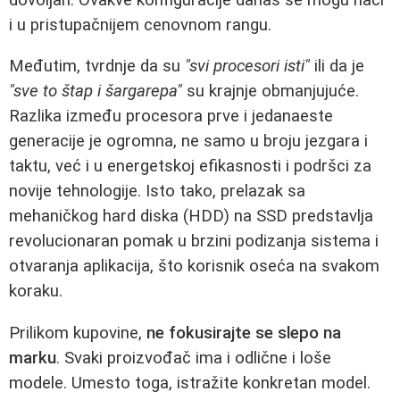
i u pristupačnijem cenovnom rangu.
Međutim, tvrdnje da su
"svi procesori isti"
ili da je
"sve to štap i šargarepa"
su krajnje obmanjujuće.
Razlika između procesora prve i jedanaeste
generacije je ogromna, ne samo u broju jezgara i
taktu, već i u energetskoj efikasnosti i podršci za
novije tehnologije. Isto tako, prelazak sa
mehaničkog hard diska (HDD) na SSD predstavlja
revolucionaran pomak u brzini podizanja sistema i
otvaranja aplikacija, što korisnik oseća na svakom
koraku.
Prilikom kupovine,
ne fokusirajte se slepo na
marku
. Svaki proizvođač ima i odlične i loše
modele. Umesto toga, istražite konkretan model.