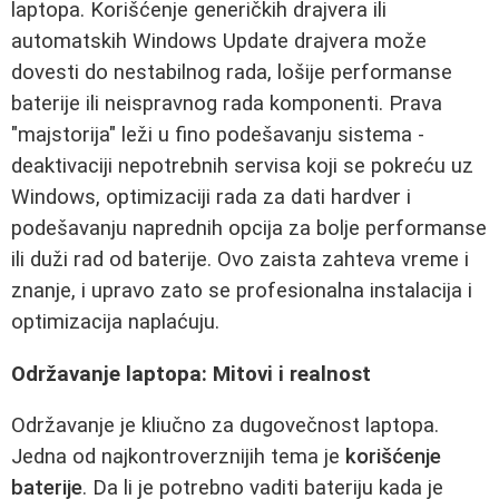
laptopa. Korišćenje generičkih drajvera ili
automatskih Windows Update drajvera može
dovesti do nestabilnog rada, lošije performanse
baterije ili neispravnog rada komponenti. Prava
"majstorija" leži u fino podešavanju sistema -
deaktivaciji nepotrebnih servisa koji se pokreću uz
Windows, optimizaciji rada za dati hardver i
podešavanju naprednih opcija za bolje performanse
ili duži rad od baterije. Ovo zaista zahteva vreme i
znanje, i upravo zato se profesionalna instalacija i
optimizacija naplaćuju.
Održavanje laptopa: Mitovi i realnost
Održavanje je kliučno za dugovečnost laptopa.
Jedna od najkontroverznijih tema je
korišćenje
baterije
. Da li je potrebno vaditi bateriju kada je