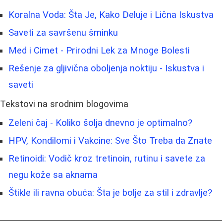
Koralna Voda: Šta Je, Kako Deluje i Lična Iskustva
Saveti za savršenu šminku
Med i Cimet - Prirodni Lek za Mnoge Bolesti
Rešenje za gljivična oboljenja noktiju - Iskustva i
saveti
Tekstovi na srodnim blogovima
Zeleni čaj - Koliko šolja dnevno je optimalno?
HPV, Kondilomi i Vakcine: Sve Što Treba da Znate
Retinoidi: Vodič kroz tretinoin, rutinu i savete za
negu kože sa aknama
Štikle ili ravna obuća: Šta je bolje za stil i zdravlje?