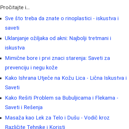
Pročitajte i...
Sve što treba da znate o rinoplastici - iskustva i
saveti
Uklanjanje ožiljaka od akni: Najbolji tretmani i
iskustva
Mimične bore i prvi znaci starenja: Saveti za
prevenciju i negu kože
Kako Ishrana Utječe na Kožu Lica - Lična Iskustva i
Saveti
Kako Rešiti Problem sa Bubuljicama i Flekama -
Saveti i Rešenja
Masaža kao Lek za Telo i Dušu - Vodič kroz
Različite Tehnike i Koristi