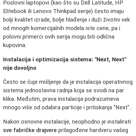
Poslovni laptopovi (kao što su Dell Latitude, HP
Elitebook ili Lenovo Thinkpad serije) često imaju
bolji kvalitet izrade, bolje hlađenje i duži životni vek
od mnogih komercijalnih modela iste cene, pa i
polovni primerci ovih serija mogu biti odlična
kupovina.
Instalacija i optimizacija sistema: "Next, Next"
nije dovoljno
Često se čuje mišljenje da je instalacija operativnog
sistema jednostavna radnja koja se svodi na par
klika. Međutim, prava instalacija podrazumeva
mnogo više od odabira particije i pritiskanja "Next".
Nakon osnovne instalacije, neophodno je instalirati
sve fabričke drajvere
prilagođene hardveru vašeg