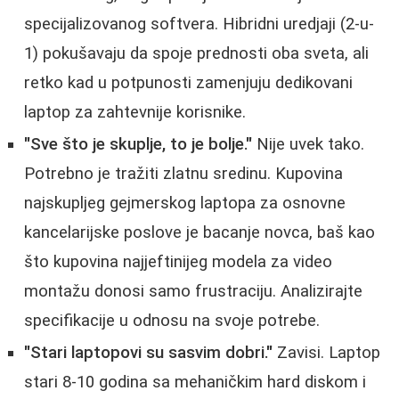
specijalizovanog softvera. Hibridni uredjaji (2-u-
1) pokušavaju da spoje prednosti oba sveta, ali
retko kad u potpunosti zamenjuju dedikovani
laptop za zahtevnije korisnike.
"Sve što je skuplje, to je bolje."
Nije uvek tako.
Potrebno je tražiti zlatnu sredinu. Kupovina
najskupljeg gejmerskog laptopa za osnovne
kancelarijske poslove je bacanje novca, baš kao
što kupovina najjeftinijeg modela za video
montažu donosi samo frustraciju. Analizirajte
specifikacije u odnosu na svoje potrebe.
"Stari laptopovi su sasvim dobri."
Zavisi. Laptop
stari 8-10 godina sa mehaničkim hard diskom i