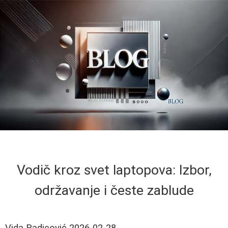
Vodič kroz svet laptopova: Izbor,
održavanje i česte zablude
Vida Radicović
2026-02-28