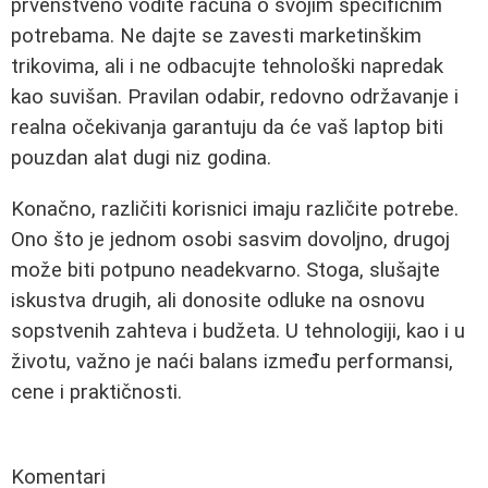
prvenstveno vodite računa o svojim specifičnim
potrebama. Ne dajte se zavesti marketinškim
trikovima, ali i ne odbacujte tehnološki napredak
kao suvišan. Pravilan odabir, redovno održavanje i
realna očekivanja garantuju da će vaš laptop biti
pouzdan alat dugi niz godina.
Konačno, različiti korisnici imaju različite potrebe.
Ono što je jednom osobi sasvim dovoljno, drugoj
može biti potpuno neadekvarno. Stoga, slušajte
iskustva drugih, ali donosite odluke na osnovu
sopstvenih zahteva i budžeta. U tehnologiji, kao i u
životu, važno je naći balans između performansi,
cene i praktičnosti.
Komentari