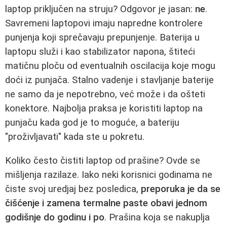
laptop priključen na struju? Odgovor je jasan:
ne
.
Savremeni laptopovi imaju napredne kontrolere
punjenja koji sprečavaju prepunjenje. Baterija u
laptopu služi i kao stabilizator napona, štiteći
matičnu ploču od eventualnih oscilacija koje mogu
doći iz punjača. Stalno vadenje i stavljanje baterije
ne samo da je nepotrebno, već može i da ošteti
konektore. Najbolja praksa je koristiti laptop na
punjaču kada god je to moguće, a bateriju
"proživljavati" kada ste u pokretu.
Koliko često čistiti laptop od prašine? Ovde se
mišljenja razilaze. Iako neki korisnici godinama ne
čiste svoj uredjaj bez posledica,
preporuka je da se
čišćenje i zamena termalne paste obavi jednom
godišnje do godinu i po
. Prašina koja se nakuplja