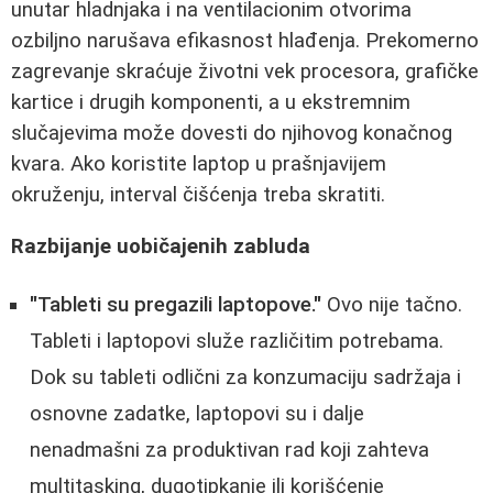
unutar hladnjaka i na ventilacionim otvorima
ozbiljno narušava efikasnost hlađenja. Prekomerno
zagrevanje skraćuje životni vek procesora, grafičke
kartice i drugih komponenti, a u ekstremnim
slučajevima može dovesti do njihovog konačnog
kvara. Ako koristite laptop u prašnjavijem
okruženju, interval čišćenja treba skratiti.
Razbijanje uobičajenih zabluda
"Tableti su pregazili laptopove."
Ovo nije tačno.
Tableti i laptopovi služe različitim potrebama.
Dok su tableti odlični za konzumaciju sadržaja i
osnovne zadatke, laptopovi su i dalje
nenadmašni za produktivan rad koji zahteva
multitasking, dugotipkanje ili korišćenje