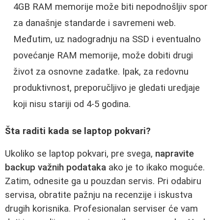
4GB RAM memorije može biti nepodnošljiv spor
za današnje standarde i savremeni web.
Međutim, uz nadogradnju na SSD i eventualno
povećanje RAM memorije, može dobiti drugi
život za osnovne zadatke. Ipak, za redovnu
produktivnost, preporučljivo je gledati uredjaje
koji nisu stariji od 4-5 godina.
Šta raditi kada se laptop pokvari?
Ukoliko se laptop pokvari, pre svega,
napravite
backup važnih podataka
ako je to ikako moguće.
Zatim, odnesite ga u pouzdan servis. Pri odabiru
servisa, obratite pažnju na recenzije i iskustva
drugih korisnika. Profesionalan serviser će vam