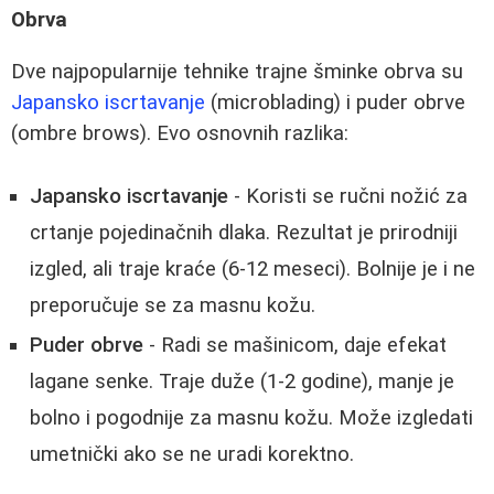
Obrva
Dve najpopularnije tehnike trajne šminke obrva su
Japansko iscrtavanje
(microblading) i puder obrve
(ombre brows). Evo osnovnih razlika:
Japansko iscrtavanje
- Koristi se ručni nožić za
crtanje pojedinačnih dlaka. Rezultat je prirodniji
izgled, ali traje kraće (6-12 meseci). Bolnije je i ne
preporučuje se za masnu kožu.
Puder obrve
- Radi se mašinicom, daje efekat
lagane senke. Traje duže (1-2 godine), manje je
bolno i pogodnije za masnu kožu. Može izgledati
umetnički ako se ne uradi korektno.