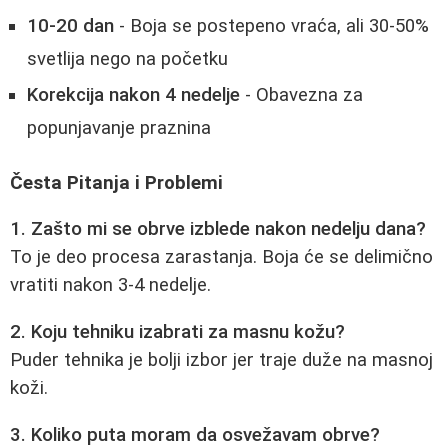
10-20 dan
- Boja se postepeno vraća, ali 30-50%
svetlija nego na početku
Korekcija nakon 4 nedelje
- Obavezna za
popunjavanje praznina
Česta Pitanja i Problemi
1. Zašto mi se obrve izblede nakon nedelju dana?
To je deo procesa zarastanja. Boja će se delimično
vratiti nakon 3-4 nedelje.
2. Koju tehniku izabrati za masnu kožu?
Puder tehnika je bolji izbor jer traje duže na masnoj
koži.
3. Koliko puta moram da osvežavam obrve?