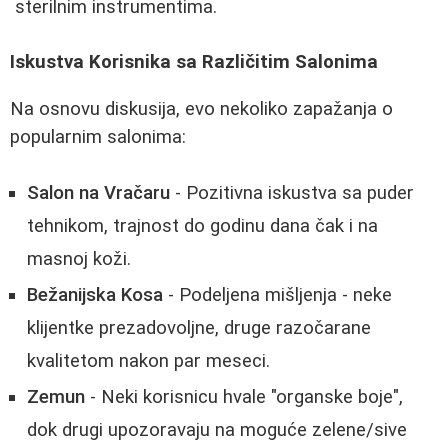
sterilnim instrumentima.
Iskustva Korisnika sa Različitim Salonima
Na osnovu diskusija, evo nekoliko zapažanja o
popularnim salonima:
Salon na Vračaru
- Pozitivna iskustva sa puder
tehnikom, trajnost do godinu dana čak i na
masnoj koži.
Bežanijska Kosa
- Podeljena mišljenja - neke
klijentke prezadovoljne, druge razočarane
kvalitetom nakon par meseci.
Zemun
- Neki korisnicu hvale "organske boje",
dok drugi upozoravaju na moguće zelene/sive