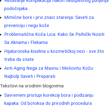
Rešavanje komplikacija nakon neuspešnog punjenja
podočnjaka
Mimične bore i prvi znaci starenja: Saveti za
prevenciju i negu kože
Problematična Koža Lica: Kako Se Psihički Nositi
Sa Aknama i Flekama
Hijaluronska kiselina u kozmetičkoj nezi - sve što
treba da znate
Anti-Aging Nega za Masnu i Mešovitu Kožu:
Najbolji Saveti i Preparati
Tekstovi na srodnim blogovima
Savremeni pristupi korekciji bora i podizanju
kapaka: Od botoksa do prirodnih procedura