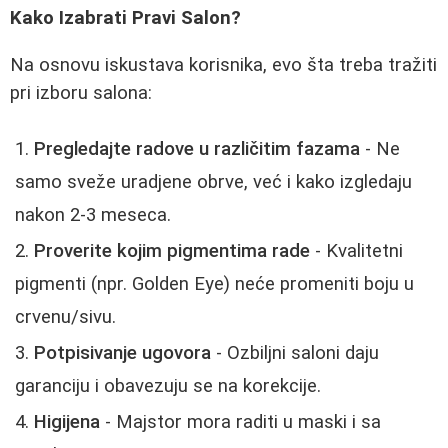
Kako Izabrati Pravi Salon?
Na osnovu iskustava korisnika, evo šta treba tražiti
pri izboru salona:
Pregledajte radove u različitim fazama
- Ne
samo sveže uradjene obrve, već i kako izgledaju
nakon 2-3 meseca.
Proverite kojim pigmentima rade
- Kvalitetni
pigmenti (npr. Golden Eye) neće promeniti boju u
crvenu/sivu.
Potpisivanje ugovora
- Ozbiljni saloni daju
garanciju i obavezuju se na korekcije.
Higijena
- Majstor mora raditi u maski i sa