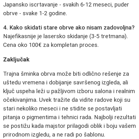
Japansko iscrtavanje - svakih 6-12 meseci, puder
obrve - svake 1-2 godine.
4. Kako skidati stare obrve ako nisam zadovoljna?
Najefikasnije je lasersko skidanje (3-5 tretmana).
Cena oko 100€ za kompletan proces.
Zaključak
Trajna šminka obrva može biti odlično rešenje za
uštedu vremena i dobijanje savršenog izgleda, ali
ključ uspeha leži u pažljivom izboru salona i realnim
očekivanjima. Uvek tražite da vidite radove koji su
stari nekoliko meseci i ne stidite se postavljati
pitanja o pigmentima i tehnici rada. Najbolji rezultati
se postižu kada majstor prilagodi oblik i boju vašem
prirodnom izgledu, a ne radi po šablonu.