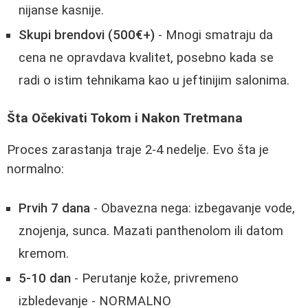
nijanse kasnije.
Skupi brendovi (500€+)
- Mnogi smatraju da
cena ne opravdava kvalitet, posebno kada se
radi o istim tehnikama kao u jeftinijim salonima.
Šta Očekivati Tokom i Nakon Tretmana
Proces zarastanja traje 2-4 nedelje. Evo šta je
normalno:
Prvih 7 dana
- Obavezna nega: izbegavanje vode,
znojenja, sunca. Mazati panthenolom ili datom
kremom.
5-10 dan
- Perutanje kože, privremeno
izbledevanje - NORMALNO