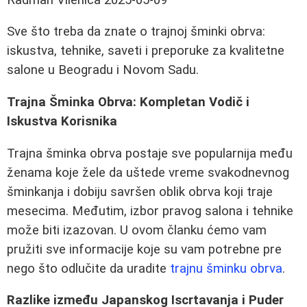
Sve što treba da znate o trajnoj šminki obrva:
iskustva, tehnike, saveti i preporuke za kvalitetne
salone u Beogradu i Novom Sadu.
Trajna Šminka Obrva: Kompletan Vodič i
Iskustva Korisnika
Trajna šminka obrva postaje sve popularnija među
ženama koje žele da uštede vreme svakodnevnog
šminkanja i dobiju savršen oblik obrva koji traje
mesecima. Međutim, izbor pravog salona i tehnike
može biti izazovan. U ovom članku ćemo vam
pružiti sve informacije koje su vam potrebne pre
nego što odlučite da uradite
trajnu šminku obrva
.
Razlike između Japanskog Iscrtavanja i Puder