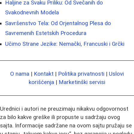
Haljine za Svaku Priliku: Od Svečanih do
Svakodnevnih Modela
Savršenstvo Tela: Od Orjentalnog Plesa do
Savremenih Estetskih Procedura
Učimo Strane Jezike: Nemački, Francuski i Grčki
O nama
|
Kontakt
|
Politika privatnosti
|
Uslovi
korišćenja
|
Marketinški servisi
Urednici i autori ne preuzimaju nikakvu odgovornost
za bilo kakve greške ili propuste u sadržaju ovog
sajta. Informacije sadržane na ovom sajtu pružaju se