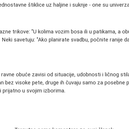
jednostavne štiklice uz haljine i suknje - one su univerza
azne trikove: "U kolima vozim bosa ili u patikama, a o
Neki savetuju: "Ako planirate svadbu, počnite ranije da
i ravne obuće zavisi od situacije, udobnosti i ličnog st
 bez visoke pete, druge ih čuvaju samo za posebne pri
 prijatno u svojim izborima.