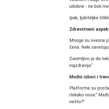
udobne - ne boli me
Ipak, ljubiteljke št
Zdravstveni aspek
Mnoge su svesne pot
žena. Neki savetuju:
Zanimljivo je da nek
najzdravija."
Modni izbori i tren
Platforme su postal
itekako nose." Međut
nešto?"