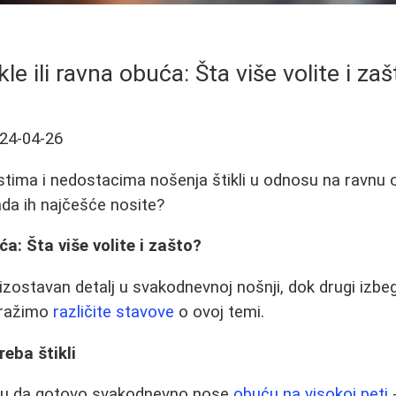
kle ili ravna obuća: Šta više volite i za
24-04-26
tima i nedostacima nošenja štikli u odnosu na ravnu 
ada ih najčešće nosite?
uća: Šta više volite i zašto?
izostavan detalj u svakodnevnoj nošnji, dok drugi izbe
tražimo
različite stavove
o ovoj temi.
eba štikli
ju da gotovo svakodnevno nose
obuću na visokoj peti
-