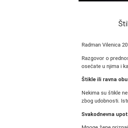
Šti
Radman Vilenica
20
Razgovor o prednos
osećate u njima i k
Štikle ili ravna ob
Nekima su štikle ne
zbog udobnosti. Is
Svakodnevna upotr
Mnoge žene prizna