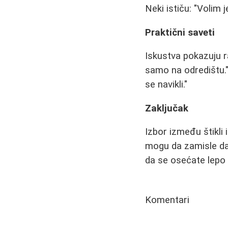
Neki ističu: "Volim 
Praktični saveti
Iskustva pokazuju r
samo na odredištu." 
se navikli."
Zaključak
Izbor između štikli 
mogu da zamisle dan
da se osećate lepo i
Komentari