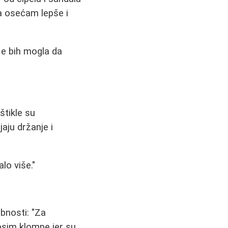
ma osećam lepše i
Ne bih mogla da
štikle su
aju držanje i
lo više."
bnosti: "Za
osim klompe jer su