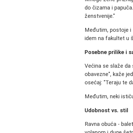
do čizama i papuča.
ženstvenije."
Međutim, postoje i 
idem na fakultet u š
Posebne prilike i
Većina se slaže da s
obavezne", kaže jed
osećaj: "Teraju te 
Međutim, neki ističu
Udobnost vs. stil
Ravna obuća - balet
volanom i duge šetn