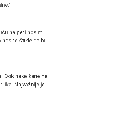
lne."
buću na peti nosim
 nosite štikle da bi
ila. Dok neke žene ne
like. Najvažnije je