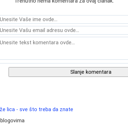
Trenutno nema komentara za ovaj članak.
Slanje komentara
ože lica - sve što treba da znate
 blogovima