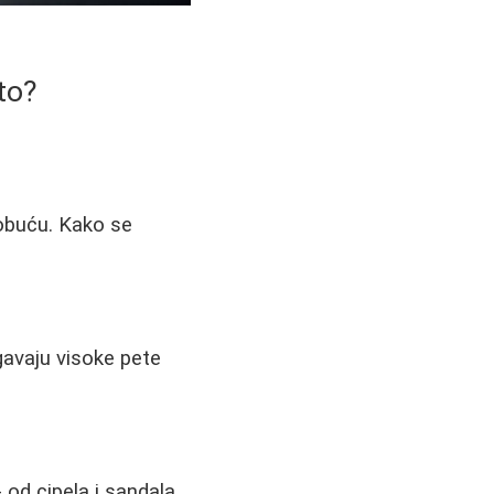
što?
obuću. Kako se
gavaju visoke pete
 od cipela i sandala