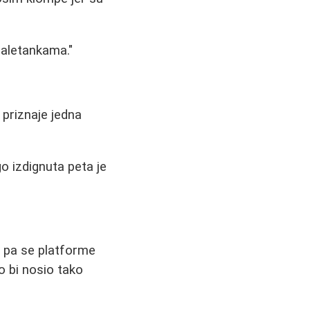
baletankama."
 priznaje jedna
o izdignuta peta je
u pa se platforme
o bi nosio tako