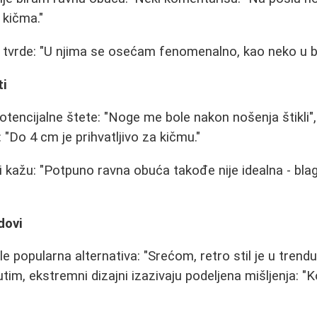
 kičma."
ikli tvrde: "U njima se osećam fenomenalno, kao neko u 
ti
encijalne štete: "Noge me bole nakon nošenja štikli",
 "Do 4 cm je prihvatljivo za kičmu."
i kažu: "Potpuno ravna obuća takođe nije idealna - blag
dovi
e popularna alternativa: "Srećom, retro stil je u trend
im, ekstremni dizajni izazivaju podeljena mišljenja: "K