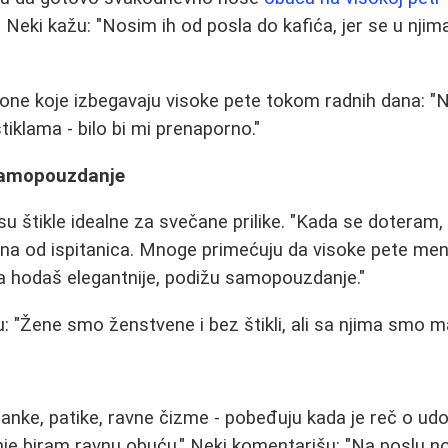
 Neki kažu: "Nosim ih od posla do kafića, jer se u nji
one koje izbegavaju visoke pete tokom radnih dana: "
tiklama - bilo bi mi prenaporno."
 samopouzdanje
u štikle idealne za svečane prilike. "Kada se doteram, 
na od ispitanica. Mnoge primećuju da visoke pete menj
da hodaš elegantnije, podižu samopouzdanje."
: "Žene smo ženstvene i bez štikli, ali sa njima smo ma
anke, patike, ravne čizme - pobeđuju kada je reč o udo
je biram ravnu obuću." Neki komentarišu: "Na poslu n