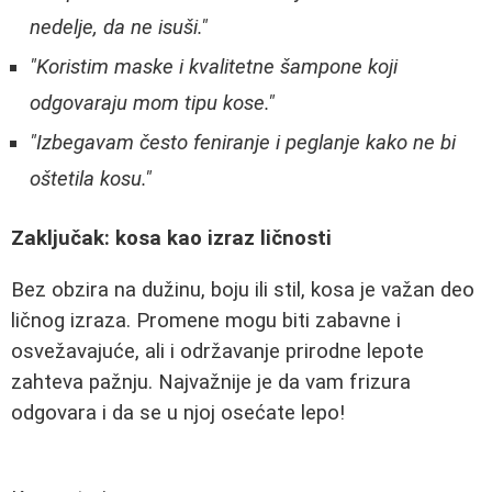
nedelje, da ne isuši."
"Koristim maske i kvalitetne šampone koji
odgovaraju mom tipu kose."
"Izbegavam često feniranje i peglanje kako ne bi
oštetila kosu."
Zaključak: kosa kao izraz ličnosti
Bez obzira na dužinu, boju ili stil, kosa je važan deo
ličnog izraza. Promene mogu biti zabavne i
osvežavajuće, ali i održavanje prirodne lepote
zahteva pažnju. Najvažnije je da vam frizura
odgovara i da se u njoj osećate lepo!