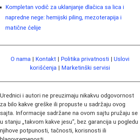
Kompletan vodič za uklanjanje dlačica sa lica i
napredne nege: hemijski piling, mezoterapija i
matične ćelije
O nama
|
Kontakt
|
Politika privatnosti
|
Uslovi
korišćenja
|
Marketinški servisi
Urednici i autori ne preuzimaju nikakvu odgovornost
za bilo kakve greške ili propuste u sadržaju ovog
sajta. Informacije sadržane na ovom sajtu pružaju se
u stanju „takvom kakve jesu“, bez garancija u pogledu
njihove potpunosti, tačnosti, korisnosti ili
blagovremenosti.