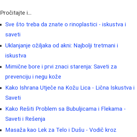
Pročitajte i...
Sve što treba da znate o rinoplastici - iskustva i
saveti
Uklanjanje ožiljaka od akni: Najbolji tretmani i
iskustva
Mimične bore i prvi znaci starenja: Saveti za
prevenciju i negu kože
Kako Ishrana Utječe na Kožu Lica - Lična Iskustva i
Saveti
Kako Rešiti Problem sa Bubuljicama i Flekama -
Saveti i Rešenja
Masaža kao Lek za Telo i Dušu - Vodič kroz