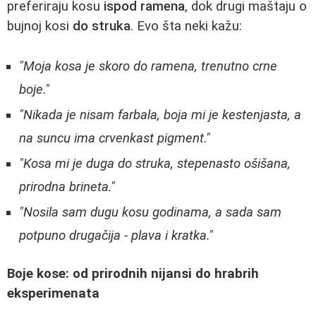
preferiraju kosu
ispod ramena
, dok drugi maštaju o
bujnoj kosi
do struka
. Evo šta neki kažu:
"Moja kosa je skoro do ramena, trenutno crne
boje."
"Nikada je nisam farbala, boja mi je kestenjasta, a
na suncu ima crvenkast pigment."
"Kosa mi je duga do struka, stepenasto ošišana,
prirodna brineta."
"Nosila sam dugu kosu godinama, a sada sam
potpuno drugačija - plava i kratka."
Boje kose: od prirodnih nijansi do hrabrih
eksperimenata