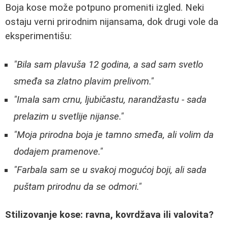
Boja kose može potpuno promeniti izgled. Neki
ostaju verni prirodnim nijansama, dok drugi vole da
eksperimentišu:
"Bila sam plavuša 12 godina, a sad sam svetlo
smeđa sa zlatno plavim prelivom."
"Imala sam crnu, ljubičastu, narandžastu - sada
prelazim u svetlije nijanse."
"Moja prirodna boja je tamno smeđa, ali volim da
dodajem pramenove."
"Farbala sam se u svakoj mogućoj boji, ali sada
puštam prirodnu da se odmori."
Stilizovanje kose: ravna, kovrdžava ili valovita?