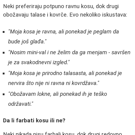
Neki preferiraju potpuno ravnu kosu, dok drugi
obožavaju talase i kovrče. Evo nekoliko iskustava:
"Moja kosa je ravna, ali ponekad je peglam da
bude još glađa."
"Nosim mini-val i ne želim da ga menjam - savršen
je za svakodnevni izgled."
"Moja kosa je prirodno talasasta, ali ponekad je
nervira što nije ni ravna ni kovrdžava."
"Obožavam lokne, ali ponekad ih je teško
održavati."
Da li farbati kosu ili ne?
Neki nikada nisu farbali kosu, dok drugi redovno