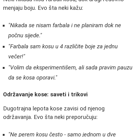
menjaju boju. Evo šta neki kažu:
"Nikada se nisam farbala i ne planiram dok ne
počnu sijede."
"Farbala sam kosu u 4 različite boje za jednu
večer!"
"Volim da eksperimentišem, ali sada pravim pauzu
da se kosa oporavi."
Održavanje kose: saveti i trikovi
Dugotrajna lepota kose zavisi od njenog
održavanja. Evo šta neki preporučuju:
"Ne perem kosu često - samo jednom u dve