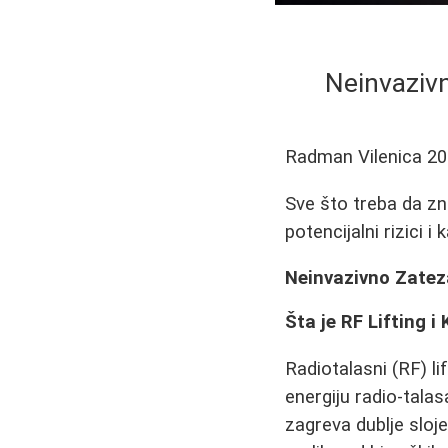
Neinvazivn
Radman Vilenica
20
Sve što treba da zna
potencijalni rizici i 
Neinvazivno Zateza
Šta je RF Lifting i
Radiotalasni (RF) l
energiju radio-tala
zagreva dublje sloje