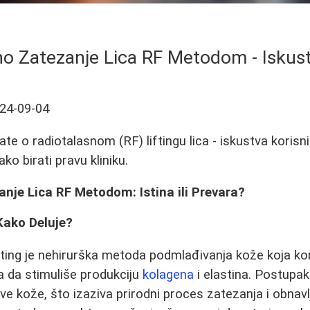
o Zatezanje Lica RF Metodom - Iskust
24-09-04
te o radiotalasnom (RF) liftingu lica - iskustva korisni
kako birati pravu kliniku.
nje Lica RF Metodom: Istina ili Prevara?
 Kako Deluje?
ifting je nehirurška metoda podmlađivanja kože koja kor
sa da stimuliše produkciju
kolagena
i elastina. Postupak
ve kože, što izaziva prirodni proces zatezanja i obnavl