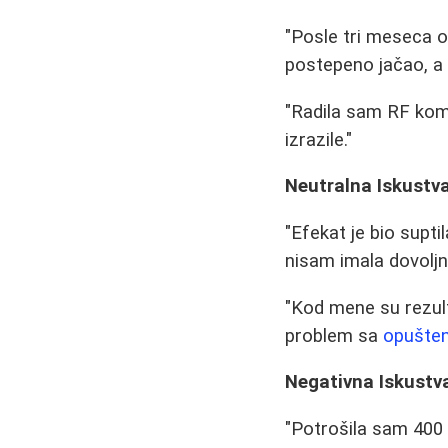
"Posle tri meseca od
postepeno jačao, a 
"Radila sam RF komb
izrazile."
Neutralna Iskustv
"Efekat je bio supti
nisam imala dovoljn
"Kod mene su rezulta
problem sa
opušte
Negativna Iskustv
"Potrošila sam 400