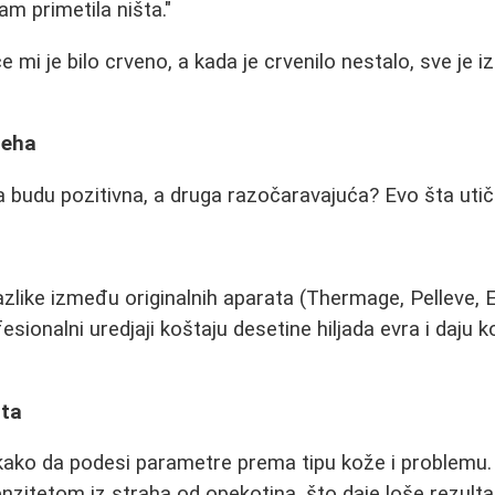
isam primetila ništa."
 mi je bilo crveno, a kada je crvenilo nestalo, sve je i
peha
 budu pozitivna, a druga razočaravajuća? Evo šta utič
like između originalnih aparata (Thermage, Pelleve, Ell
fesionalni uredjaji koštaju desetine hiljada evra i daju 
uta
kako da podesi parametre prema tipu kože i problemu.
enzitetom iz straha od opekotina, što daje loše rezulta