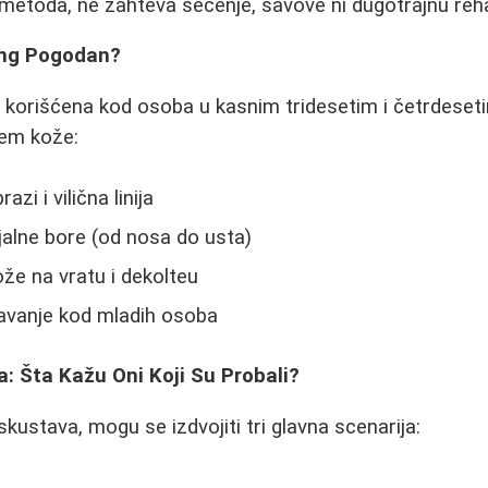
 metoda, ne zahteva sečenje, šavove ni dugotrajnu rehab
ting Pogodan?
 korišćena kod osoba u kasnim tridesetim i četrdese
em kože:
zi i vilična linija
alne bore (od nosa do usta)
že na vratu i dekolteu
avanje kod mladih osoba
a: Šta Kažu Oni Koji Su Probali?
kustava, mogu se izdvojiti tri glavna scenarija: