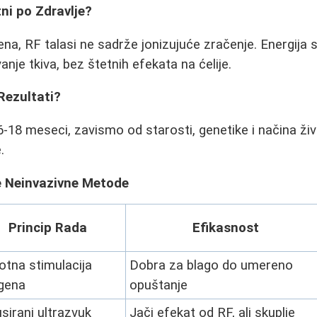
tni po Zdravlje?
ena, RF talasi ne sadrže jonizujuće zračenje. Energija 
nje tkiva, bez štetnih efekata na ćelije.
Rezultati?
 6-18 meseci, zavismo od starosti, genetike i načina ži
.
ge Neinvazivne Metode
Princip Rada
Efikasnost
otna stimulacija
Dobra za blago do umereno
gena
opuštanje
sirani ultrazvuk
Jači efekat od RF, ali skuplje