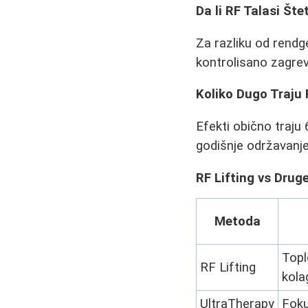
Da li RF Talasi Šte
Za razliku od rendg
kontrolisano zagreva
Koliko Dugo Traju 
Efekti obično traju
godišnje održavanje
RF Lifting vs Dru
Metoda
Topl
RF Lifting
kola
UltraTherapy
Foku