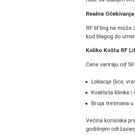
Realna Očekivanja
RF lifting ne može z
kod blagog do umer
Koliko Košta RF Li
Cene variraju od 50
Lokacije (lice, vra
Kvaliteta klinike 
Broja tretmana u
Većina korisnika pr
godišnjim održavan