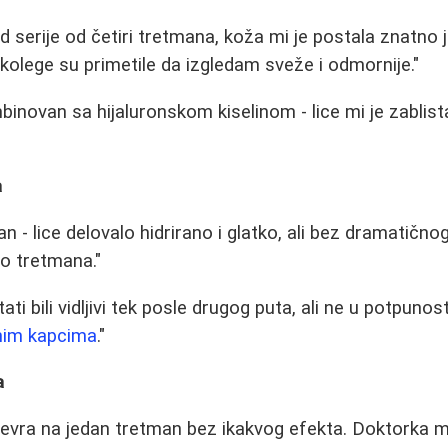
 serije od četiri tretmana, koža mi je postala znatno j
kolege su primetile da izgledam sveže i odmornije."
inovan sa hijaluronskom kiselinom - lice mi je zablist
a
lan - lice delovalo hidrirano i glatko, ali bez dramatič
o tretmana."
ti bili vidljivi tek posle drugog puta, ali ne u potpunos
nim kapcima
."
a
 evra na jedan tretman bez ikakvog efekta. Doktorka m