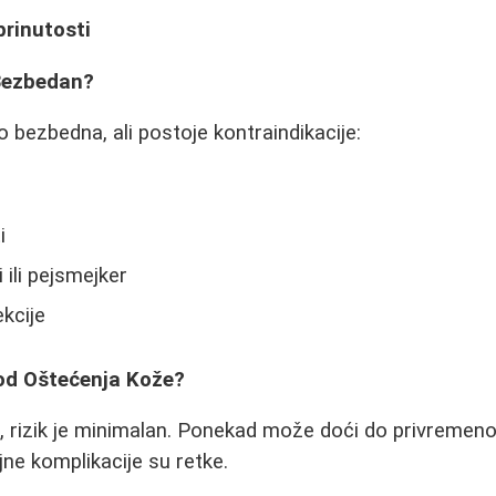
brinutosti
 Bezbedan?
 bezbedna, ali postoje kontraindikacije:
i
 ili pejsmejker
kcije
k od Oštećenja Kože?
i, rizik je minimalan. Ponekad može doći do privremenog
iljne komplikacije su retke.