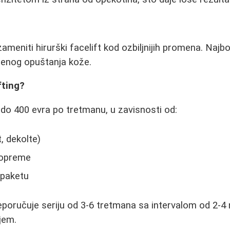
ameniti hirurški facelift kod ozbiljnijih promena. Najbo
enog opuštanja kože.
fting?
 do 400 evra po tretmanu, u zavisnosti od:
t, dekolte)
i opreme
 paketu
eporučuje seriju od 3-6 tretmana sa intervalom od 2-4 
jem.