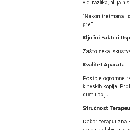
vidi razlika, ali ja n
"Nakon tretmana lice
pre."
Ključni Faktori Us
Zašto neka iskustva
Kvalitet Aparata
Postoje ogromne raz
kineskih kopija. Pro
stimulaciju.
Stručnost Terape
Dobar teraput zna 
rade sa slabijim int