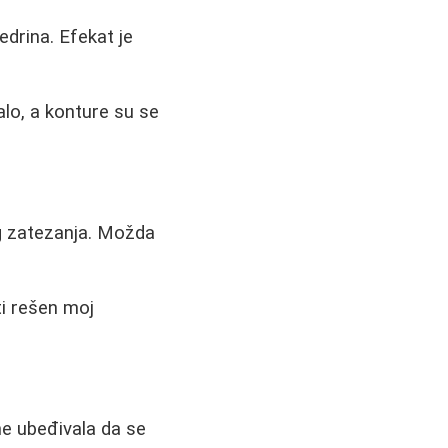
edrina. Efekat je
alo, a konture su se
nog zatezanja. Možda
ti rešen moj
e ubeđivala da se