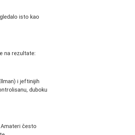
zgledalo isto kao
e na rezultate:
man) i jeftinijih
kontrolisanu, duboku
 Amateri često
te.