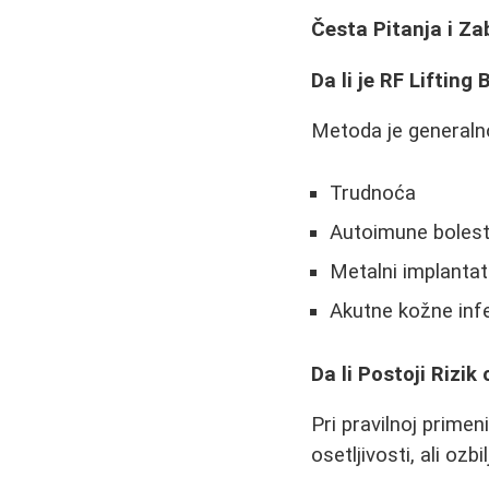
Česta Pitanja i Za
Da li je RF Lifting
Metoda je generalno
Trudnoća
Autoimune bolest
Metalni implantati
Akutne kožne infe
Da li Postoji Rizi
Pri pravilnoj primen
osetljivosti, ali ozb