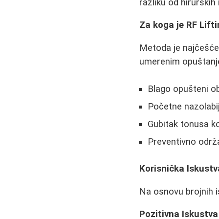
razliku od hirurških
Za koga je RF Lif
Metoda je najčešće
umerenim opuštanj
Blago opušteni obra
Početne nazolabij
Gubitak tonusa ko
Preventivno održ
Korisnička Iskustv
Na osnovu brojnih is
Pozitivna Iskustva