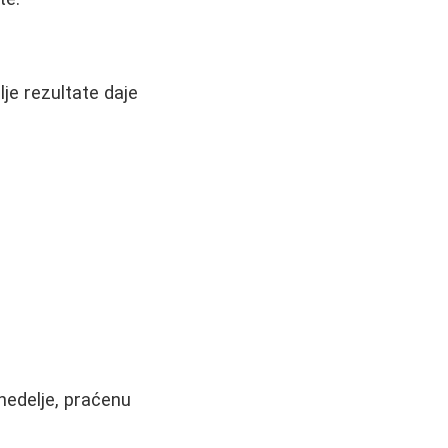
lje rezultate daje
nedelje, praćenu