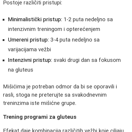
Postoje različiti pristupi:
Minimalistički pristup
: 1-2 puta nedeljno sa
intenzivnim treningom i opterećenjem
Umereni pristup
: 3-4 puta nedeljno sa
varijacijama vežbi
Intenzivni pristup
: svaki drugi dan sa fokusom
na gluteus
Mišićima je potreban odmor da bi se oporavili i
rasli, stoga ne preterujte sa svakodnevnim
treninzima iste mišićne grupe.
Trening programi za gluteus
Efekat daje kombinacija različitih vežbi koje ciljaju