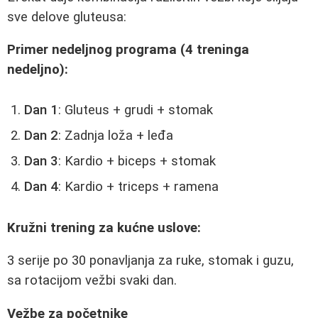
sve delove gluteusa:
Primer nedeljnog programa (4 treninga
nedeljno):
Dan 1
: Gluteus + grudi + stomak
Dan 2
: Zadnja loža + leđa
Dan 3
: Kardio + biceps + stomak
Dan 4
: Kardio + triceps + ramena
Kružni trening za kućne uslove:
3 serije po 30 ponavljanja za ruke, stomak i guzu,
sa rotacijom vežbi svaki dan.
Vežbe za početnike