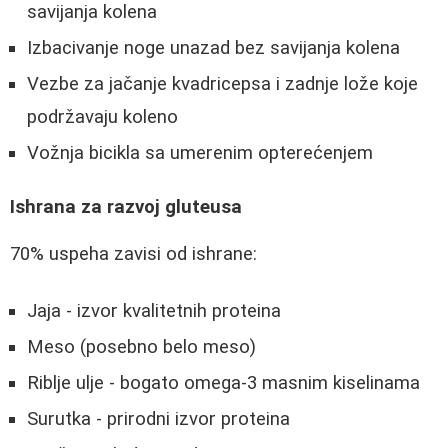
savijanja kolena
Izbacivanje noge unazad bez savijanja kolena
Vezbe za jačanje kvadricepsa i zadnje lože koje
podržavaju koleno
Vožnja bicikla sa umerenim opterećenjem
Ishrana za razvoj gluteusa
70% uspeha zavisi od ishrane:
Jaja - izvor kvalitetnih proteina
Meso (posebno belo meso)
Riblje ulje - bogato omega-3 masnim kiselinama
Surutka - prirodni izvor proteina