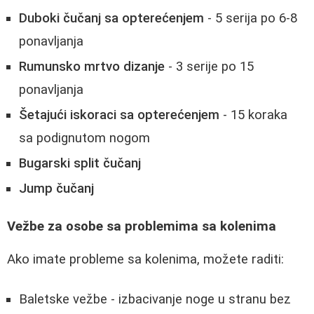
Duboki čučanj sa opterećenjem
- 5 serija po 6-8
ponavljanja
Rumunsko mrtvo dizanje
- 3 serije po 15
ponavljanja
Šetajući iskoraci sa opterećenjem
- 15 koraka
sa podignutom nogom
Bugarski split čučanj
Jump čučanj
Vežbe za osobe sa problemima sa kolenima
Ako imate probleme sa kolenima, možete raditi:
Baletske vežbe - izbacivanje noge u stranu bez