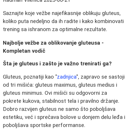
Saznajte koje vežbe najefikasnije oblikuju gluteus,
koliko puta nedeljno da ih radite i kako kombinovati
trening sa ishranom za optimalne rezultate.
Najbolje vežbe za oblikovanje gluteusa -
Kompletan vodič
Šta je gluteus i zašto je važno trenirati ga?
Gluteus, poznatiji kao "
zadnjica
", zapravo se sastoji
od tri mišića: gluteus maximus, gluteus medius i
gluteus minimus. Ovi mišići su odgovorni za
pokrete kukova, stabilnost tela i pravilno držanje.
Dobro razvijen gluteus ne samo što poboljšava
estetiku, već i sprečava bolove u donjem delu leđa i
poboljšava sportske performanse.