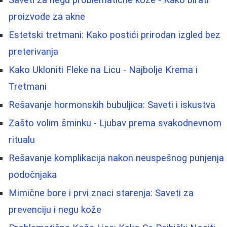
Saveti za negu problematične kože - Kako birati
proizvode za akne
Estetski tretmani: Kako postići prirodan izgled bez
preterivanja
Kako Ukloniti Fleke na Licu - Najbolje Krema i
Tretmani
Rešavanje hormonskih bubuljica: Saveti i iskustva
Zašto volim šminku - Ljubav prema svakodnevnom
ritualu
Rešavanje komplikacija nakon neuspešnog punjenja
podočnjaka
Mimične bore i prvi znaci starenja: Saveti za
prevenciju i negu kože