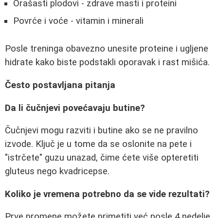
Orašasti plodovi - zdrave masti i proteini
Povrće i voće - vitamin i minerali
Posle treninga obavezno unesite proteine i ugljene
hidrate kako biste podstakli oporavak i rast mišića.
Često postavljana pitanja
Da li čučnjevi povećavaju butine?
Čučnjevi mogu razviti i butine ako se ne pravilno
izvode. Ključ je u tome da se oslonite na pete i
"istrčete" guzu unazad, čime ćete više opteretiti
gluteus nego kvadricepse.
Koliko je vremena potrebno da se vide rezultati?
Prve promene možete primetiti već posle 4 nedelje