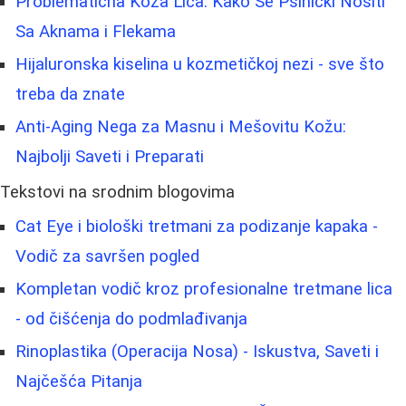
Problematična Koža Lica: Kako Se Psihički Nositi
Sa Aknama i Flekama
Hijaluronska kiselina u kozmetičkoj nezi - sve što
treba da znate
Anti-Aging Nega za Masnu i Mešovitu Kožu:
Najbolji Saveti i Preparati
Tekstovi na srodnim blogovima
Cat Eye i biološki tretmani za podizanje kapaka -
Vodič za savršen pogled
Kompletan vodič kroz profesionalne tretmane lica
- od čišćenja do podmlađivanja
Rinoplastika (Operacija Nosa) - Iskustva, Saveti i
Najčešća Pitanja