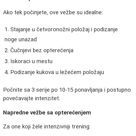
Ako tek počinjete, ove vežbe su idealne:
Stajanje u četvoronožni položaj i podizanje
noge unazad
Čučnjevi bez opterećenja
Iskoraci u mestu
Podizanje kukova u ležećem položaju
Počnite sa 3 serije po 10-15 ponavljanja i postupno
povećavajte intenzitet.
Napredne vežbe sa opterećenjem
Za one koji žele intenzivniji trening: