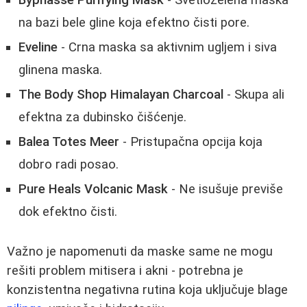
Byphasse Purifying Mask
- Svetlozelena maska
na bazi bele gline koja efektno čisti pore.
Eveline
- Crna maska sa aktivnim ugljem i siva
glinena maska.
The Body Shop Himalayan Charcoal
- Skupa ali
efektna za dubinsko čišćenje.
Balea Totes Meer
- Pristupačna opcija koja
dobro radi posao.
Pure Heals Volcanic Mask
- Ne isušuje previše
dok efektno čisti.
Važno je napomenuti da maske same ne mogu
rešiti problem mitisera i akni - potrebna je
konzistentna negativna rutina koja uključuje blage