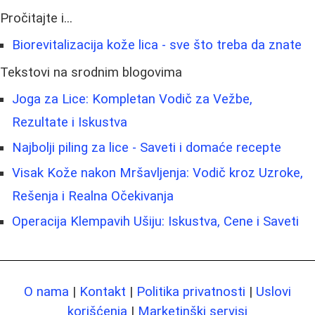
Pročitajte i...
Biorevitalizacija kože lica - sve što treba da znate
Tekstovi na srodnim blogovima
Joga za Lice: Kompletan Vodič za Vežbe,
Rezultate i Iskustva
Najbolji piling za lice - Saveti i domaće recepte
Visak Kože nakon Mršavljenja: Vodič kroz Uzroke,
Rešenja i Realna Očekivanja
Operacija Klempavih Ušiju: Iskustva, Cene i Saveti
O nama
|
Kontakt
|
Politika privatnosti
|
Uslovi
korišćenja
|
Marketinški servisi