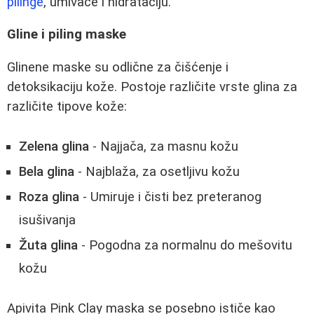
pilinge
, umivače i hidrataciju.
Gline i piling maske
Glinene maske su odlične za čišćenje i
detoksikaciju kože. Postoje različite vrste glina za
različite tipove kože:
Zelena glina
- Najjača, za masnu kožu
Bela glina
- Najblaža, za osetljivu kožu
Roza glina
- Umiruje i čisti bez preteranog
isušivanja
Žuta glina
- Pogodna za normalnu do mešovitu
kožu
Apivita Pink Clay maska se posebno ističe kao