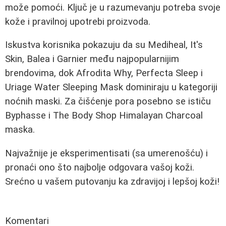
može pomoći. Ključ je u razumevanju potreba svoje
kože i pravilnoj upotrebi proizvoda.
Iskustva korisnika pokazuju da su Mediheal, It's
Skin, Balea i Garnier među najpopularnijim
brendovima, dok Afrodita Why, Perfecta Sleep i
Uriage Water Sleeping Mask dominiraju u kategoriji
noćnih maski. Za čišćenje pora posebno se ističu
Byphasse i The Body Shop Himalayan Charcoal
maska.
Najvažnije je eksperimentisati (sa umerenošću) i
pronaći ono što najbolje odgovara vašoj koži.
Srećno u vašem putovanju ka zdravijoj i lepšoj koži!
Komentari