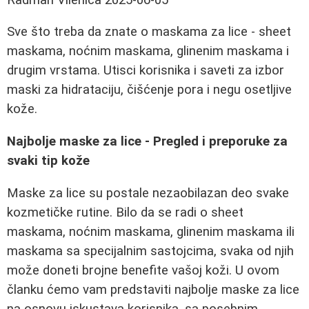
Sve što treba da znate o maskama za lice - sheet
maskama, noćnim maskama, glinenim maskama i
drugim vrstama. Utisci korisnika i saveti za izbor
maski za hidrataciju, čišćenje pora i negu osetljive
kože.
Najbolje maske za lice - Pregled i preporuke za
svaki tip kože
Maske za lice su postale nezaobilazan deo svake
kozmetičke rutine. Bilo da se radi o sheet
maskama, noćnim maskama, glinenim maskama ili
maskama sa specijalnim sastojcima, svaka od njih
može doneti brojne benefite vašoj koži. U ovom
članku ćemo vam predstaviti najbolje maske za lice
na osnovu iskustava korisnika, sa posebnim