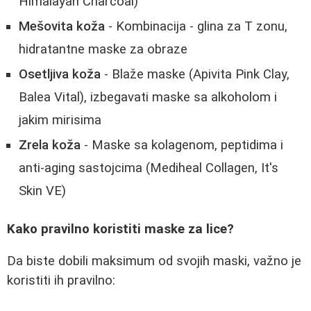
Himalayan Charcoal)
Mešovita koža
- Kombinacija - glina za T zonu,
hidratantne maske za obraze
Osetljiva koža
- Blaže maske (Apivita Pink Clay,
Balea Vital), izbegavati maske sa alkoholom i
jakim mirisima
Zrela koža
- Maske sa kolagenom, peptidima i
anti-aging sastojcima (Mediheal Collagen, It's
Skin VE)
Kako pravilno koristiti maske za lice?
Da biste dobili maksimum od svojih maski, važno je
koristiti ih pravilno: