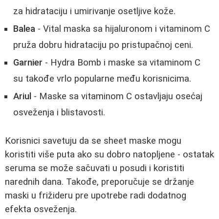
za hidrataciju i umirivanje osetljive kože.
Balea
- Vital maska sa hijaluronom i vitaminom C
pruža dobru hidrataciju po pristupačnoj ceni.
Garnier
- Hydra Bomb i maske sa vitaminom C
su takođe vrlo popularne među korisnicima.
Ariul
- Maske sa vitaminom C ostavljaju osećaj
osveženja i blistavosti.
Korisnici savetuju da se sheet maske mogu
koristiti više puta ako su dobro natopljene - ostatak
seruma se može sačuvati u posudi i koristiti
narednih dana. Takođe, preporučuje se držanje
maski u frižideru pre upotrebe radi dodatnog
efekta osveženja.