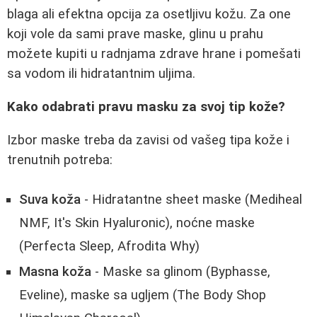
blaga ali efektna opcija za osetljivu kožu. Za one
koji vole da sami prave maske, glinu u prahu
možete kupiti u radnjama zdrave hrane i pomešati
sa vodom ili hidratantnim uljima.
Kako odabrati pravu masku za svoj tip kože?
Izbor maske treba da zavisi od vašeg tipa kože i
trenutnih potreba:
Suva koža
- Hidratantne sheet maske (Mediheal
NMF, It's Skin Hyaluronic), noćne maske
(Perfecta Sleep, Afrodita Why)
Masna koža
- Maske sa glinom (Byphasse,
Eveline), maske sa ugljem (The Body Shop