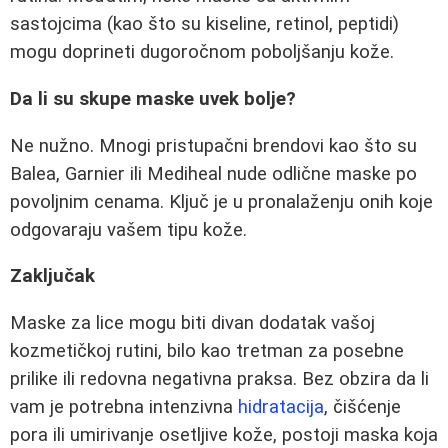
sastojcima (kao što su kiseline, retinol, peptidi)
mogu doprineti dugoročnom poboljšanju kože.
Da li su skupe maske uvek bolje?
Ne nužno. Mnogi pristupačni brendovi kao što su
Balea, Garnier ili Mediheal nude odlične maske po
povoljnim cenama. Ključ je u pronalaženju onih koje
odgovaraju vašem tipu kože.
Zaključak
Maske za lice mogu biti divan dodatak vašoj
kozmetičkoj rutini, bilo kao tretman za posebne
prilike ili redovna negativna praksa. Bez obzira da li
vam je potrebna intenzivna
hidratacija
, čišćenje
pora ili umirivanje osetljive kože, postoji maska koja