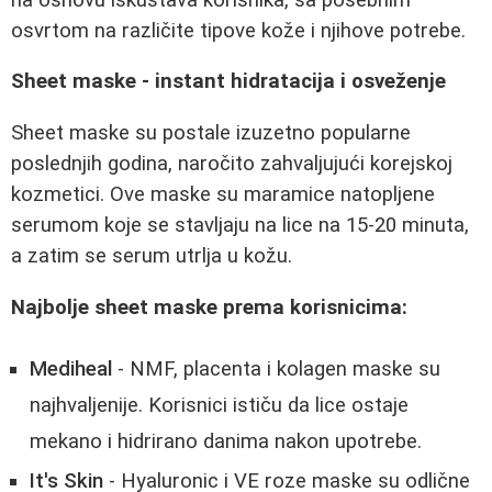
osvrtom na različite tipove kože i njihove potrebe.
Sheet maske - instant hidratacija i osveženje
Sheet maske su postale izuzetno popularne
poslednjih godina, naročito zahvaljujući korejskoj
kozmetici. Ove maske su maramice natopljene
serumom koje se stavljaju na lice na 15-20 minuta,
a zatim se serum utrlja u kožu.
Najbolje sheet maske prema korisnicima:
Mediheal
- NMF, placenta i kolagen maske su
najhvaljenije. Korisnici ističu da lice ostaje
mekano i hidrirano danima nakon upotrebe.
It's Skin
- Hyaluronic i VE roze maske su odlične