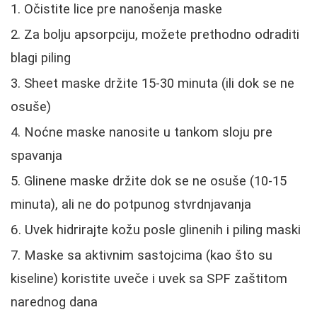
Očistite lice pre nanošenja maske
Za bolju apsorpciju, možete prethodno odraditi
blagi piling
Sheet maske držite 15-30 minuta (ili dok se ne
osuše)
Noćne maske nanosite u tankom sloju pre
spavanja
Glinene maske držite dok se ne osuše (10-15
minuta), ali ne do potpunog stvrdnjavanja
Uvek hidrirajte kožu posle glinenih i piling maski
Maske sa aktivnim sastojcima (kao što su
kiseline) koristite uveče i uvek sa SPF zaštitom
narednog dana