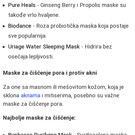
Pure Heals
- Ginseng Berry i Propolis maske su
takođe vrlo hvaljene.
Biodance
- Roza probiotička maska koja postaje
sve popularnija.
Uriage Water Sleeping Mask
- Hidrira bez
osećaja lepljivosti.
Maske za čišćenje pora i protiv akni
Za one sa masnom ili mešovitom kožom, koja je
sklona
aknama
i mitiserima, posebno su važne
maske za čišćenje pora.
Najbolje maske za čišćenje: