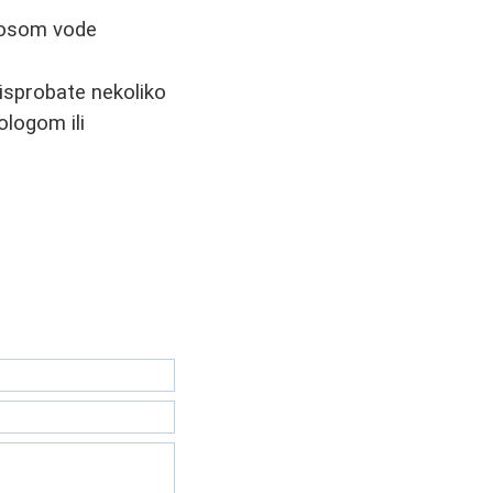
unosom vode
isprobate nekoliko
ologom ili