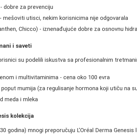
- dobre za prevenciju
- mešoviti utisci, nekim korisnicima nije odgovarala
nthen, Chicco) - iznenađujuće dobre za osnovnu hidra
mani i saveti
orisnici su podelili iskustva sa profesionalnim tretman
enom i multivitaminima - cena oko 100 evra
i poput mumija (za regulisanje hormona koji utiču na 
 meda i mleka
sis kolekcija
30 godina) mnogi preporučuju L'Oréal Derma Genesis li