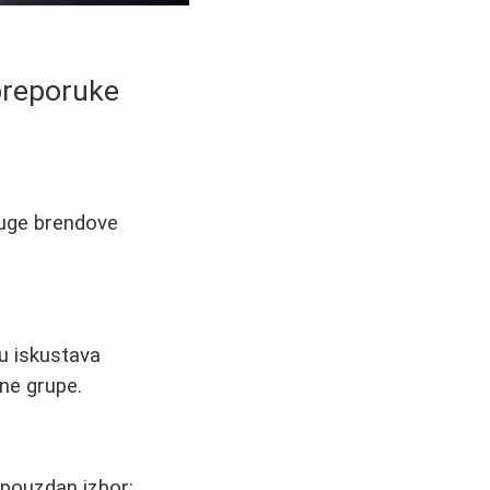
 preporuke
druge brendove
u iskustava
sne grupe.
pouzdan izbor: