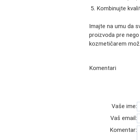
Kombinujte kval
Imajte na umu da sv
proizvoda pre nego 
kozmetičarem može 
Komentari
Vaše ime:
Vaš email:
Komentar: