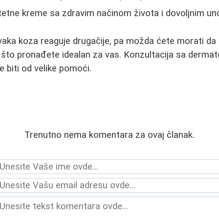
itetne kreme sa zdravim načinom života i dovoljnim 
aka koza reaguje drugačije, pa možda ćete morati da 
što pronađete idealan za vas. Konzultacija sa dermat
biti od velike pomoći.
Trenutno nema komentara za ovaj članak.