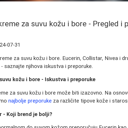
kreme za suvu kožu i bore - Pregled i
24-07-31
kreme za suvu kožu i bore. Eucerin, Collistar, Nivea i 
i - saznajte njihova iskustva i preporuke.
suvu kožu i bore - Iskustva i preporuke
reme za suvu kožu i bore može biti izazovno. Na osnov
 smo
najbolje preporuke
za različite tipove kože i staro
 - Koji brend je bolji?
 normalnom do suvom kožom preporučuju Eucerin kao 