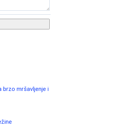
a brzo mršavljenje i
ežine