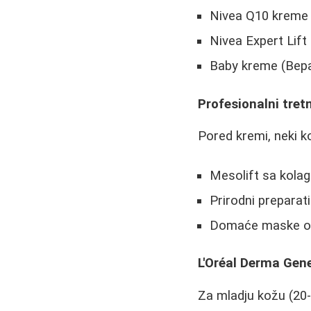
Nivea Q10 kreme 
Nivea Expert Lift 
Baby kreme (Bepa
Profesionalni tret
Pored kremi, neki k
Mesolift sa kolag
Prirodni preparat
Domaće maske od
L'Oréal Derma Gene
Za mladju kožu (20-