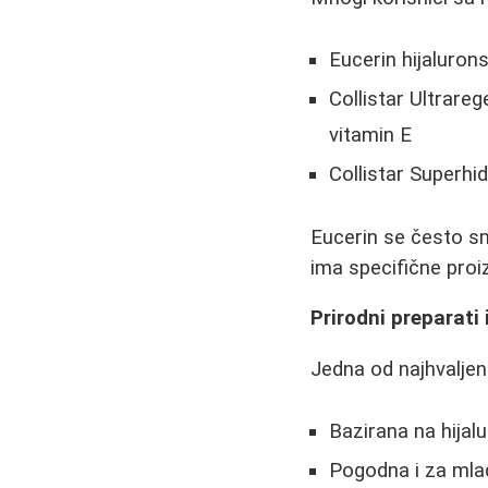
Eucerin hijaluron
Collistar Ultrareg
vitamin E
Collistar Superhi
Eucerin se često 
ima specifične proi
Prirodni preparati
Jedna od najhvaljen
Bazirana na hijalu
Pogodna i za mlad