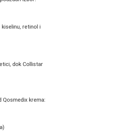
iselinu, retinol i
ici, dok Collistar
cid Qosmedix krema:
a)