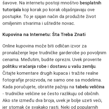
šavove. Na internetu postoji mnoštvo
besplatnih
tutorijala
koji korak po korak objašnjavaju ove
postupke. To je sjajan način da produžite život
omiljenim stvarima i uštedite novac.
Kupovina na Internetu: Šta Treba Znati
Online kupovina može biti odličan izvor za
pronalaženje lepe trudničke garderobe po povoljnim
cenama. Međutim, budite oprezni. Uvek proverite
politiku vraćanja robe
i
dostavu u vašu zemlju
.
Čitajte komentare drugih kupaca i tražite realne
fotografije proizvoda, ne samo one sa modelima.
Kada poručujete, obratite pažnju na
tabelu veličina
- trudničke veličine se često razlikuju od običnih.
Ako ste između dva broja, uvek je bolje uzeti veći,
jer stomak će svakako rasti. Neki od popularnih