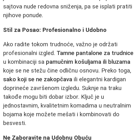
sajtova nude redovna sniženja, pa se isplati pratiti
njihove ponude.
Stil za Posao: Profesionalno i Udobno
Ako radite tokom trudnoće, važno je održati
profesionalni izgled.
Tamne pantalone za trudnice
u kombinaciji sa
pamučnim košuljama ili bluzama
koje se ne stežu čine odličnu osnovu. Preko toga,
sako koji se ne zakopčava
ili elegantni kardigan
doprineće završenom izgledu. Suknje na traku
takođe mogu biti dobar izbor. Ključ je u
jednostavnim, kvalitetnim komadima u neutralnim
bojama koje možete mešati i kombinovati do
besvesti.
Ne Zaboravite na Udobnu Obuću