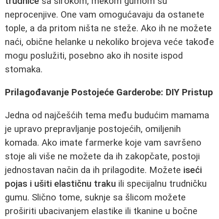
trudnice
sa širokom, mekom gumom su
neprocenjive. One vam omogućavaju da ostanete
tople, a da pritom ništa ne steže. Ako ih ne možete
naći, obične helanke u nekoliko brojeva veće takođe
mogu poslužiti, posebno ako ih nosite ispod
stomaka.
Prilagođavanje Postojeće Garderobe: DIY Pristup
Jedna od najčešćih tema među budućim mamama
je upravo prepravljanje postojećih, omiljenih
komada. Ako imate farmerke koje vam savršeno
stoje ali više ne možete da ih zakopčate, postoji
jednostavan način da ih prilagodite. Možete
iseći
pojas i ušiti elastičnu traku
ili specijalnu trudničku
gumu. Slično tome, suknje sa šlicom možete
proširiti ubacivanjem elastike ili tkanine u bočne