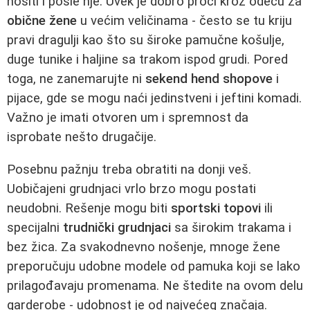
nositi i posle nje. Uvek je dobro proći kroz odeću za
obične žene
u većim veličinama - često se tu kriju
pravi dragulji kao što su široke pamučne košulje,
duge tunike i haljine sa trakom ispod grudi. Pored
toga, ne zanemarujte ni
sekend hend shopove
i
pijace, gde se mogu naći jedinstveni i jeftini komadi.
Važno je imati otvoren um i spremnost da
isprobate nešto drugačije.
Posebnu pažnju treba obratiti na donji veš.
Uobičajeni grudnjaci vrlo brzo mogu postati
neudobni. Rešenje mogu biti
sportski topovi
ili
specijalni
trudnički grudnjaci
sa širokim trakama i
bez žica. Za svakodnevno nošenje, mnoge žene
preporučuju udobne modele od pamuka koji se lako
prilagođavaju promenama. Ne štedite na ovom delu
garderobe - udobnost je od najvećeg značaja.