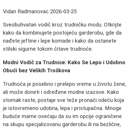
Vidan Radmanovac
2026-03-25
Sveobuhvatan vodič kroz trudničku modu. Otkrijte
kako da kombinujete postojeću garderobu, gde da
nađete jeftine i lepe komade i kako da ostanete
stilski sigurne tokom čitave trudnoće.
Modni Vodič za Trudnice: Kako Se Lepo i Udobno
Obući bez Velikih Troškova
Trudnoća je posebno i prelepo vreme u životu žene,
ali može doneti i određene modne izazove. Kako
stomak raste, postaje sve teže pronaći odeću koja
je istovremeno udobna, lepa i pristupačna. Mnoge
buduće mame osećaju da su im opcije ograničene
na skupu specjalizovanu garderobu ili na bezlične,