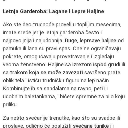
Letnja Garderoba: Lagane i Lepre Haljine
Ako ste deo trudnoće proveli u toplijim mesecima,
imate sreće jer je letnja garderoba često i
najpovoljnija i najudobnija.
Duge, leprsave haljine
od
pamuka ili lana su pravi spas. One ne ograničavaju
pokrete, omogućavaju provetravanje i izgledaju
veoma ženstveno. Haljine sa
izrezom ispod grudi
ili
sa
trakom koja se može zavezati
savršeno prate
oblik tela i ističu trudničku figuru na lep način.
Kombinujte ih sa sandalama na ravnoj peti ili
udobnim baletankama, i bićete spremne za bilo koju
priliku.
Za nešto svečanije trenutke, kao što su svadbe ili
proslave, odlično će poslužiti
svečane tunike
ili