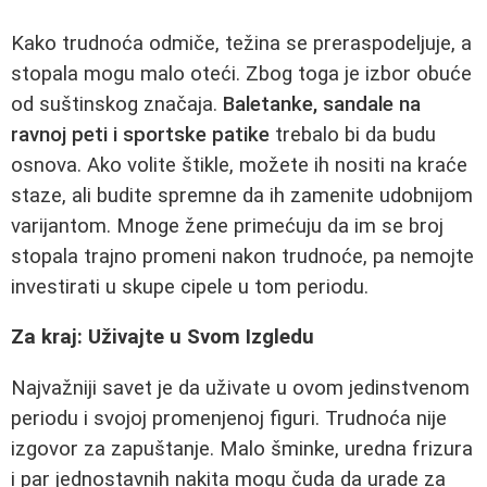
Kako trudnoća odmiče, težina se preraspodeljuje, a
stopala mogu malo oteći. Zbog toga je izbor obuće
od suštinskog značaja.
Baletanke, sandale na
ravnoj peti i sportske patike
trebalo bi da budu
osnova. Ako volite štikle, možete ih nositi na kraće
staze, ali budite spremne da ih zamenite udobnijom
varijantom. Mnoge žene primećuju da im se broj
stopala trajno promeni nakon trudnoće, pa nemojte
investirati u skupe cipele u tom periodu.
Za kraj: Uživajte u Svom Izgledu
Najvažniji savet je da uživate u ovom jedinstvenom
periodu i svojoj promenjenoj figuri. Trudnoća nije
izgovor za zapuštanje. Malo šminke, uredna frizura
i par jednostavnih nakita mogu čuda da urade za