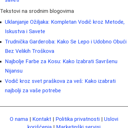
Tekstovi na srodnim blogovima
Uklanjanje Ožiljaka: Kompletan Vodič kroz Metode,
Iskustva i Savete
Trudnička Garderoba: Kako Se Lepo i Udobno Obući
Bez Velikih Troškova
Najbolje Farbe za Kosu: Kako Izabrati Savršenu
Nijansu
Vodič kroz svet praškova za veš: Kako izabrati
najbolji za vaše potrebe
O nama
|
Kontakt
|
Politika privatnosti
|
Uslovi
korišćenja
|
Marketinški servisi