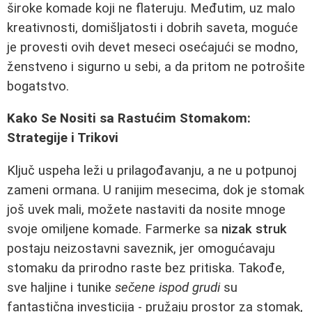
široke komade koji ne flateruju. Međutim, uz malo
kreativnosti, domišljatosti i dobrih saveta, moguće
je provesti ovih devet meseci osećajući se modno,
ženstveno i sigurno u sebi, a da pritom ne potrošite
bogatstvo.
Kako Se Nositi sa Rastućim Stomakom:
Strategije i Trikovi
Ključ uspeha leži u prilagođavanju, a ne u potpunoj
zameni ormana. U ranijim mesecima, dok je stomak
još uvek mali, možete nastaviti da nosite mnoge
svoje omiljene komade. Farmerke sa
nizak struk
postaju neizostavni saveznik, jer omogućavaju
stomaku da prirodno raste bez pritiska. Takođe,
sve haljine i tunike
sečene ispod grudi
su
fantastična investicija - pružaju prostor za stomak,