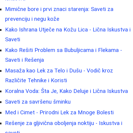
Mimične bore i prvi znaci starenja: Saveti za
prevenciju i negu kože
Kako Ishrana Utječe na Kožu Lica - Lična Iskustva i
Saveti
Kako Rešiti Problem sa Bubuljicama i Flekama -
Saveti i Rešenja
Masaža kao Lek za Telo i Dušu - Vodič kroz
Različite Tehnike i Koristi
Koralna Voda: Šta Je, Kako Deluje i Lična Iskustva
Saveti za savršenu šminku
Med i Cimet - Prirodni Lek za Mnoge Bolesti
Rešenje za gljivična oboljenja noktiju - Iskustva i
saveti