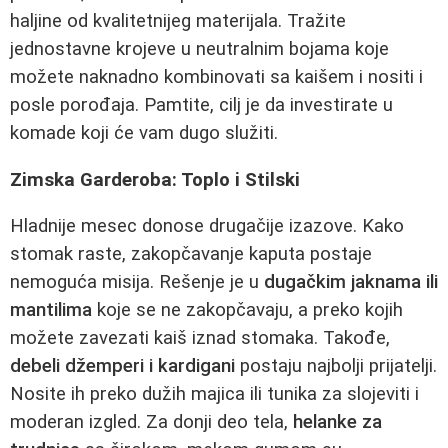
haljine od kvalitetnijeg materijala. Tražite
jednostavne krojeve u neutralnim bojama koje
možete naknadno kombinovati sa kaišem i nositi i
posle porođaja. Pamtite, cilj je da investirate u
komade koji će vam dugo služiti.
Zimska Garderoba: Toplo i Stilski
Hladnije mesec donose drugačije izazove. Kako
stomak raste, zakopčavanje kaputa postaje
nemoguća misija. Rešenje je u
dugačkim jaknama ili
mantilima
koje se ne zakopčavaju, a preko kojih
možete zavezati kaiš iznad stomaka. Takođe,
debeli džemperi i kardigani
postaju najbolji prijatelji.
Nosite ih preko dužih majica ili tunika za slojeviti i
moderan izgled. Za donji deo tela,
helanke za