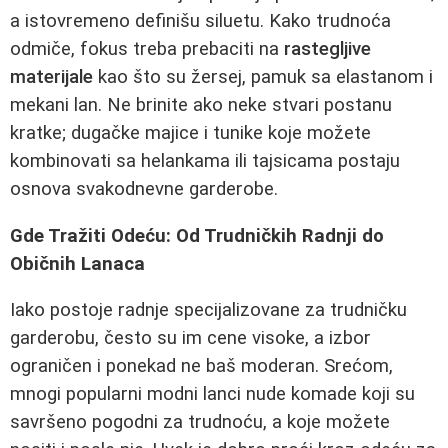
a istovremeno definišu siluetu. Kako trudnoća
odmiče, fokus treba prebaciti na
rastegljive
materijale
kao što su žersej, pamuk sa elastanom i
mekani lan. Ne brinite ako neke stvari postanu
kratke; dugačke majice i tunike koje možete
kombinovati sa helankama ili tajsicama postaju
osnova svakodnevne garderobe.
Gde Tražiti Odeću: Od Trudničkih Radnji do
Običnih Lanaca
Iako postoje radnje specijalizovane za trudničku
garderobu, često su im cene visoke, a izbor
ograničen i ponekad ne baš moderan. Srećom,
mnogi popularni modni lanci nude komade koji su
savršeno pogodni za trudnoću, a koje možete